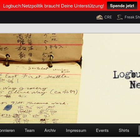
Logbuch:Netzpolitik braucht Deine Unterstützung!
Spende jetzt
CRE
Freak S
nus Neumann und Tim Pritlove
olitik
onnieren
Team
Archiv
Impressum
Events
Shirts