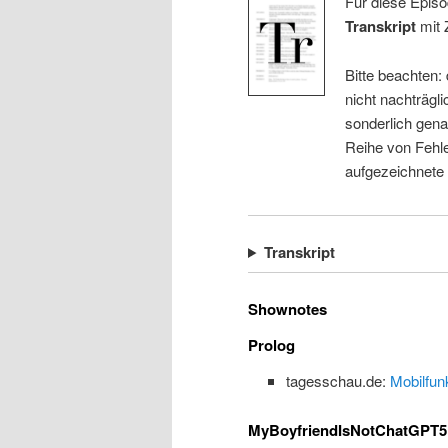
Für diese Episo
Transkript
mit 
Bitte beachten:
nicht nachträgli
sonderlich gena
Reihe von Fehle
aufgezeichnete
Transkript
Shownotes
Prolog
tagesschau.de:
Mobilfun
MyBoyfriendIsNotChatGPT5