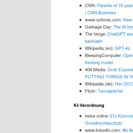
CNN:
Parents of 16-yea
| CNN Business
www.nytimes.com:
New 
Garbage Day:
The AI boy
The Verge:
ChatGPT won’
backlash
Wikipedia (en):
GPT-4o
BleepingComputer:
Open
thinking model
404 Media:
Grok Exposes
PUTTING THINGS IN Y
Wikipedia (de):
Her (201
Flickr:
Tamagotcha!
KI-Verordnung
heise online:
EU-Kommissi
Grundrechteschutz
www.linkedin.com:
#ki #