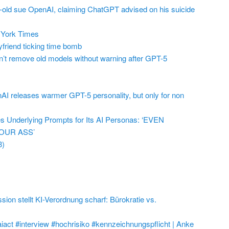
r-old sue OpenAI, claiming ChatGPT advised on his suicide
York Times
friend ticking time bomb
t remove old models without warning after GPT-5
AI releases warmer GPT-5 personality, but only for non
 Underlying Prompts for Its AI Personas: ‘EVEN
OUR ASS’
3)
on stellt KI-Verordnung scharf: Bürokratie vs.
aiact #interview #hochrisiko #kennzeichnungspflicht | Anke