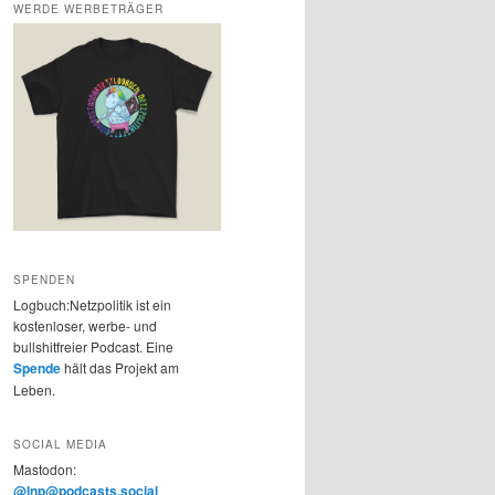
WERDE WERBETRÄGER
SPENDEN
Logbuch:Netzpolitik ist ein
kostenloser, werbe- und
bullshitfreier Podcast. Eine
Spende
hält das Projekt am
Leben.
SOCIAL MEDIA
Mastodon:
@lnp@podcasts.social