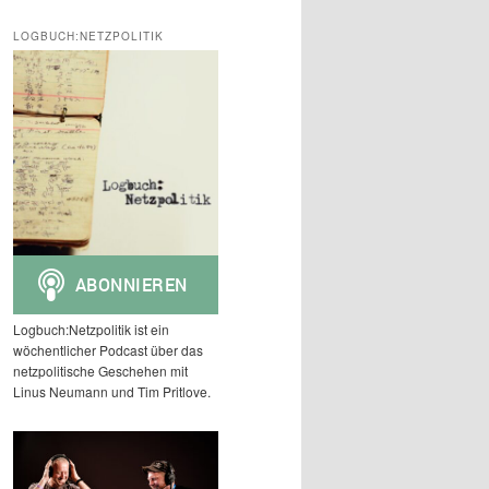
c
h
LOGBUCH:NETZPOLITIK
e
n
Logbuch:Netzpolitik ist ein
wöchentlicher Podcast über das
netzpolitische Geschehen mit
Linus Neumann und Tim Pritlove.