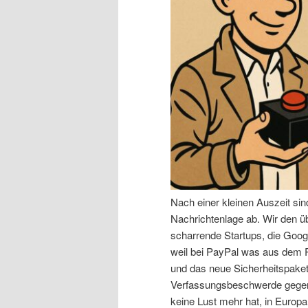
n
r
I
e
n
n
h
I
a
n
l
h
Nach einer kleinen Auszeit si
t
a
Nachrichtenlage ab. Wir den 
scharrende Startups, die Goog
s
l
weil bei PayPal was aus dem R
und das neue Sicherheitspaket,
p
t
Verfassungsbeschwerde gegen 
keine Lust mehr hat, in Europa