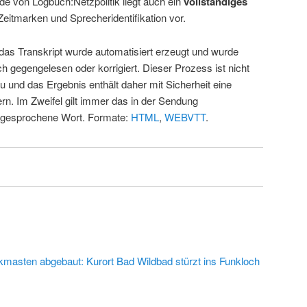
de von Logbuch:Netzpolitik liegt auch ein
vollständiges
Zeitmarken und Sprecheridentifikation vor.
 das Transkript wurde automatisiert erzeugt und wurde
ch gegengelesen oder korrigiert. Dieser Prozess ist nicht
u und das Ergebnis enthält daher mit Sicherheit eine
rn. Im Zweifel gilt immer das in der Sendung
 gesprochene Wort. Formate:
HTML
,
WEBVTT
.
kmasten abgebaut: Kurort Bad Wildbad stürzt ins Funkloch