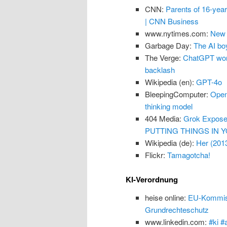
CNN:
Parents of 16-yea
| CNN Business
www.nytimes.com:
New 
Garbage Day:
The AI boy
The Verge:
ChatGPT won’
backlash
Wikipedia (en):
GPT-4o
BleepingComputer:
Open
thinking model
404 Media:
Grok Exposes
PUTTING THINGS IN Y
Wikipedia (de):
Her (201
Flickr:
Tamagotcha!
KI-Verordnung
heise online:
EU-Kommissi
Grundrechteschutz
www.linkedin.com:
#ki #