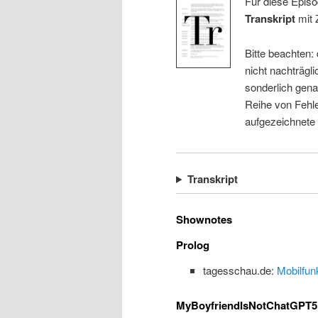
Für diese Episo
Transkript
mit 
Bitte beachten:
nicht nachträgli
sonderlich gena
Reihe von Fehle
aufgezeichnete
Transkript
Shownotes
Prolog
tagesschau.de:
Mobilfun
MyBoyfriendIsNotChatGPT5