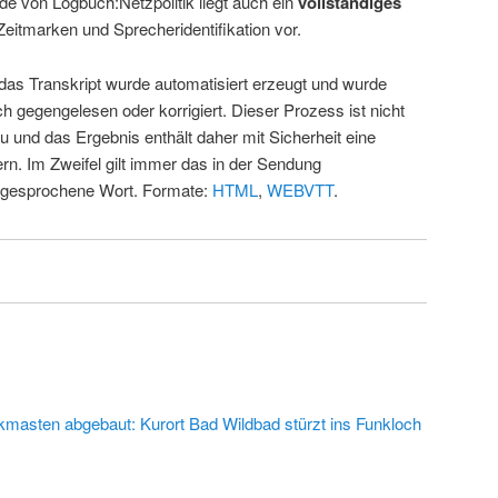
de von Logbuch:Netzpolitik liegt auch ein
vollständiges
Zeitmarken und Sprecheridentifikation vor.
 das Transkript wurde automatisiert erzeugt und wurde
ch gegengelesen oder korrigiert. Dieser Prozess ist nicht
u und das Ergebnis enthält daher mit Sicherheit eine
rn. Im Zweifel gilt immer das in der Sendung
 gesprochene Wort. Formate:
HTML
,
WEBVTT
.
kmasten abgebaut: Kurort Bad Wildbad stürzt ins Funkloch