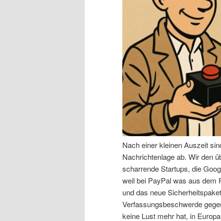
n
r
I
e
n
n
h
I
a
n
l
h
Nach einer kleinen Auszeit si
t
a
Nachrichtenlage ab. Wir den 
scharrende Startups, die Goog
s
l
weil bei PayPal was aus dem R
und das neue Sicherheitspaket,
p
t
Verfassungsbeschwerde gegen 
keine Lust mehr hat, in Europa