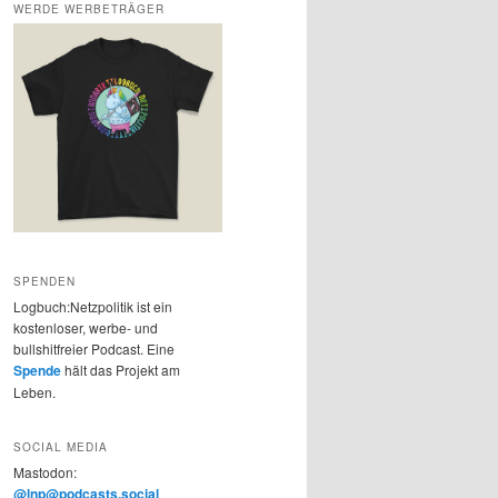
WERDE WERBETRÄGER
SPENDEN
Logbuch:Netzpolitik ist ein
kostenloser, werbe- und
bullshitfreier Podcast. Eine
Spende
hält das Projekt am
Leben.
SOCIAL MEDIA
Mastodon:
@lnp@podcasts.social