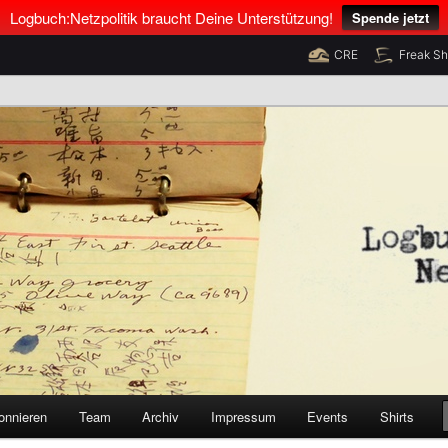
Logbuch:Netzpolitik braucht Deine Unterstützung!
Spende jetzt
CRE
Freak S
nus Neumann und Tim Pritlove
olitik
onnieren
Team
Archiv
Impressum
Events
Shirts