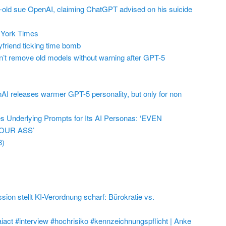
r-old sue OpenAI, claiming ChatGPT advised on his suicide
York Times
friend ticking time bomb
t remove old models without warning after GPT-5
AI releases warmer GPT-5 personality, but only for non
 Underlying Prompts for Its AI Personas: ‘EVEN
OUR ASS’
3)
on stellt KI-Verordnung scharf: Bürokratie vs.
aiact #interview #hochrisiko #kennzeichnungspflicht | Anke