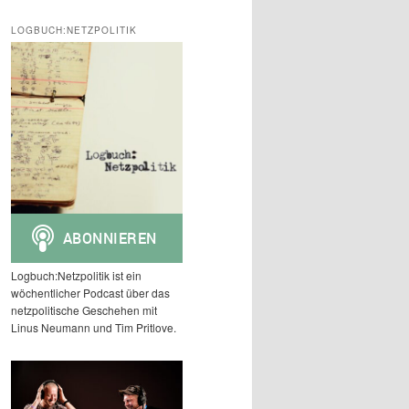
c
h
LOGBUCH:NETZPOLITIK
e
n
Logbuch:Netzpolitik ist ein
wöchentlicher Podcast über das
netzpolitische Geschehen mit
Linus Neumann und Tim Pritlove.