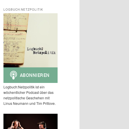
c
h
LOGBUCH:NETZPOLITIK
e
n
Logbuch:Netzpolitik ist ein
wöchentlicher Podcast über das
netzpolitische Geschehen mit
Linus Neumann und Tim Pritlove.