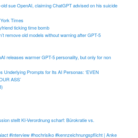
r-old sue OpenAI, claiming ChatGPT advised on his suicide
York Times
friend ticking time bomb
t remove old models without warning after GPT-5
AI releases warmer GPT-5 personality, but only for non
 Underlying Prompts for Its AI Personas: ‘EVEN
OUR ASS’
3)
on stellt KI-Verordnung scharf: Bürokratie vs.
aiact #interview #hochrisiko #kennzeichnungspflicht | Anke