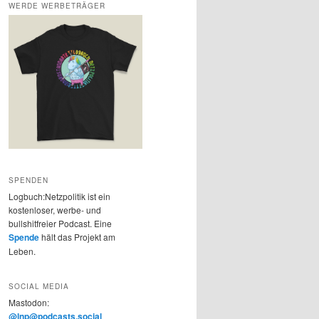
WERDE WERBETRÄGER
SPENDEN
Logbuch:Netzpolitik ist ein
kostenloser, werbe- und
bullshitfreier Podcast. Eine
Spende
hält das Projekt am
Leben.
SOCIAL MEDIA
Mastodon:
@lnp@podcasts.social