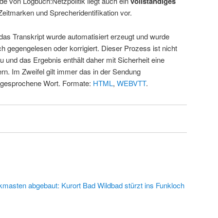
de von Logbuch:Netzpolitik liegt auch ein
vollständiges
Zeitmarken und Sprecheridentifikation vor.
 das Transkript wurde automatisiert erzeugt und wurde
ch gegengelesen oder korrigiert. Dieser Prozess ist nicht
u und das Ergebnis enthält daher mit Sicherheit eine
rn. Im Zweifel gilt immer das in der Sendung
 gesprochene Wort. Formate:
HTML
,
WEBVTT
.
kmasten abgebaut: Kurort Bad Wildbad stürzt ins Funkloch