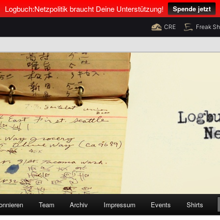
Logbuch:Netzpolitik braucht Deine Unterstützung!
Spende jetzt
CRE
Freak S
nus Neumann und Tim Pritlove
olitik
onnieren
Team
Archiv
Impressum
Events
Shirts