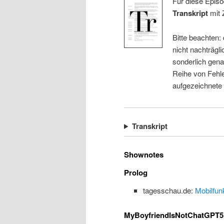
Für diese Episo
Transkript
mit 
Bitte beachten:
nicht nachträgli
sonderlich gena
Reihe von Fehle
aufgezeichnete
Transkript
Shownotes
Prolog
tagesschau.de:
Mobilfun
MyBoyfriendIsNotChatGPT5