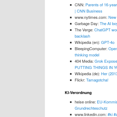
CNN:
Parents of 16-yea
| CNN Business
www.nytimes.com:
New 
Garbage Day:
The AI boy
The Verge:
ChatGPT won’
backlash
Wikipedia (en):
GPT-4o
BleepingComputer:
Open
thinking model
404 Media:
Grok Exposes
PUTTING THINGS IN Y
Wikipedia (de):
Her (201
Flickr:
Tamagotcha!
KI-Verordnung
heise online:
EU-Kommissi
Grundrechteschutz
www.linkedin.com:
#ki #