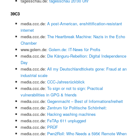
tagesschau.de:
tagesschau 20:00 Uhr
39C3
media.ccc.de:
A post-American, enshittification-resistant
internet
media.ccc.de:
The Heartbreak Machine: Nazis in the Echo
Chamber
www.golem.de:
Golem.de: IT-News für Profis
media.ccc.de:
Die Känguru-Rebellion: Digital Independence
Day
media.ccc.de:
All my Deutschlandtickets gone: Fraud at an
industrial scale
media.ccc.de:
CCC-Jahresrückblick
media.ccc.de:
To sign or not to sign: Practical
vulnerabilities in GPG & friends
media.ccc.de:
Gegenmacht – Best of Informationsfreiheit
media.ccc.de:
Zentrum für Politische Schönheit:
media.ccc.de:
Hacking washing machines
media.ccc.de:
FeTAp 611 unplugged
media.ccc.de:
PRÜF
media.ccc.de:
Pwn2Roll: Who Needs a 595€ Remote When