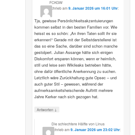
FCKGW
schrieb
am
9. Januar 2026 um 16:01 Uhr
:
Tja, gewisse Persönlichkeitsakzentuierungen
kommen selbst in den besten Familien vor. Wie
heisst es so schön: „An ihren Taten sollt ihr sie
erkennen!“ Gerade mit der Selbstdarstellerei ist
das so eine Sache, darüber sind schon manche
gestolpert. Julian Assange hätte sich einigen
Diskomfort ersparen können, wenn er heimlich,
still und leise sein Wikileaks betrieben hätte,
ohne dafür öffentliche Anerkennung zu suchen.
Letztlich wäre Zurückhaltung gute Opsec – und
auch guter Stil – gewesen, während der
aufmerksamkeitsheischende Auftritt mehrere
Jahre Kerker nach sich gezogen hat.
↓
Antworten
Die schlechtere Hälfte von Linus
schrieb
am
9. Januar 2026 um 23:02 Uhr
: