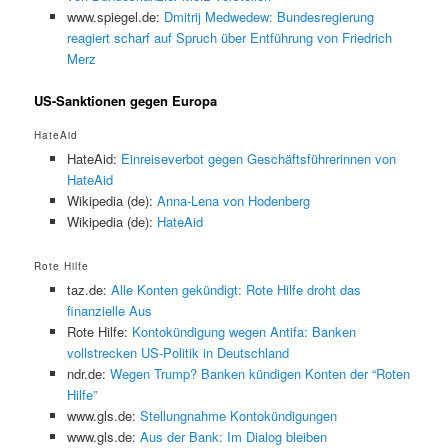
www.spiegel.de:
Dmitrij Medwedew: Bundesregierung
reagiert scharf auf Spruch über Entführung von Friedrich
Merz
US-Sanktionen gegen Europa
HateAid
HateAid:
Einreiseverbot gegen Geschäftsführerinnen von
HateAid
Wikipedia (de):
Anna-Lena von Hodenberg
Wikipedia (de):
HateAid
Rote Hilfe
taz.de:
Alle Konten gekündigt: Rote Hilfe droht das
finanzielle Aus
Rote Hilfe:
Kontokündigung wegen Antifa: Banken
vollstrecken US-Politik in Deutschland
ndr.de:
Wegen Trump? Banken kündigen Konten der “Roten
Hilfe”
www.gls.de:
Stellungnahme Kontokündigungen
www.gls.de:
Aus der Bank: Im Dialog bleiben