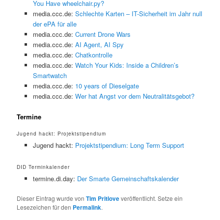
You Have wheelchair.py?
media.ccc.de:
Schlechte Karten – IT-Sicherheit im Jahr null
der ePA für alle
media.ccc.de:
Current Drone Wars
media.ccc.de:
AI Agent, AI Spy
media.ccc.de:
Chatkontrolle
media.ccc.de:
Watch Your Kids: Inside a Children’s
Smartwatch
media.ccc.de:
10 years of Dieselgate
media.ccc.de:
Wer hat Angst vor dem Neutralitätsgebot?
Termine
Jugend hackt: Projektstipendium
Jugend hackt:
Projektstipendium: Long Term Support
DID Terminkalender
termine.di.day:
Der Smarte Gemeinschaftskalender
Dieser Eintrag wurde von
Tim Pritlove
veröffentlicht. Setze ein
Lesezeichen für den
Permalink
.