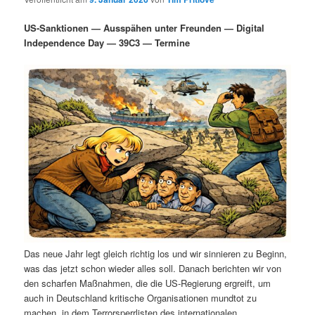
i
s
m
u
n
n
US-Sanktionen — Ausspähen unter Freunden — Digital
g
a
Independence Day — 39C3 — Termine
ä
n
e
v
n
i
r
d
g
a
e
ä
t
i
n
r
o
n
I
e
n
n
h
I
Das neue Jahr legt gleich richtig los und wir sinnieren zu Beginn,
a
n
was das jetzt schon wieder alles soll. Danach berichten wir von
den scharfen Maßnahmen, die die US-Regierung ergreift, um
l
h
auch in Deutschland kritische Organisationen mundtot zu
machen, in dem Terrorsperrlisten des internationalen