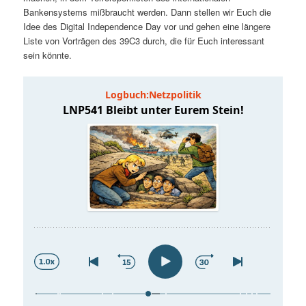
t
a
Bankensystems mißbraucht werden. Dann stellen wir Euch die
Idee des Digital Independence Day vor und gehen eine längere
s
l
Liste von Vorträgen des 39C3 durch, die für Euch interessant
sein könnte.
p
t
r
s
i
p
n
r
g
i
e
n
n
g
e
n