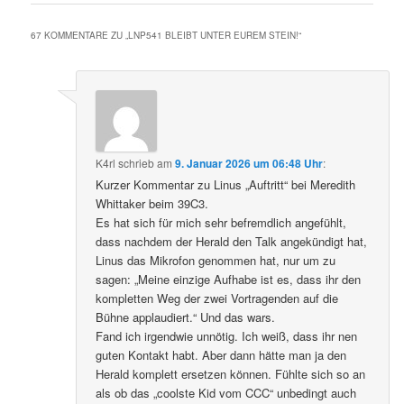
67 KOMMENTARE ZU „
LNP541 BLEIBT UNTER EUREM STEIN!
“
K4rl
schrieb
am
9. Januar 2026 um 06:48 Uhr
:
Kurzer Kommentar zu Linus „Auftritt“ bei Meredith
Whittaker beim 39C3.
Es hat sich für mich sehr befremdlich angefühlt,
dass nachdem der Herald den Talk angekündigt hat,
Linus das Mikrofon genommen hat, nur um zu
sagen: „Meine einzige Aufhabe ist es, dass ihr den
kompletten Weg der zwei Vortragenden auf die
Bühne applaudiert.“ Und das wars.
Fand ich irgendwie unnötig. Ich weiß, dass ihr nen
guten Kontakt habt. Aber dann hätte man ja den
Herald komplett ersetzen können. Fühlte sich so an
als ob das „coolste Kid vom CCC“ unbedingt auch