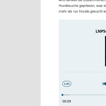
r
s
Hundesuche gepriesen, was ei
mehr als nur Hunde gesucht w
i
p
n
r
g
i
e
n
n
g
e
n