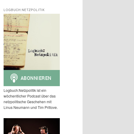
c
h
LOGBUCH:NETZPOLITIK
e
n
Logbuch:Netzpolitik ist ein
wöchentlicher Podcast über das
netzpolitische Geschehen mit
Linus Neumann und Tim Pritlove.