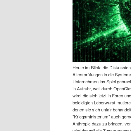
n
r
I
e
n
n
h
I
a
n
Heute im Blick: die Diskussio
Altersprüfungen in die System
l
h
Unternehmen ins Spiel gebracht
in Aufruhr, weil durch OpenCl
t
a
wird, die sich jetzt in Foren u
beleidigten Leberwurst mutiere
s
l
denen sie sich unfair behande
"Kriegsministerium" auch gern
p
t
Anthropic dazu zu bringen, vo
wird derweil die Zusammensch