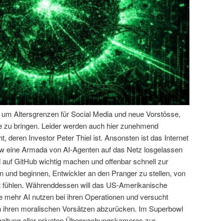
n um Altersgrenzen für Social Media und neue Vorstösse,
e zu bringen. Leider werden auch hier zunehmend
, deren Investor Peter Thiel ist. Ansonsten ist das Internet
aw eine Armada von AI-Agenten auf das Netz losgelassen
nd auf GitHub wichtig machen und offenbar schnell zur
n und beginnen, Entwickler an den Pranger zu stellen, von
lt fühlen. Währenddessen will das US-Amerikanische
e mehr AI nutzen bei ihren Operationen und versucht
n ihren moralischen Vorsätzen abzurücken. Im Superbowl
altung aller privaten Überwachungskameras zur