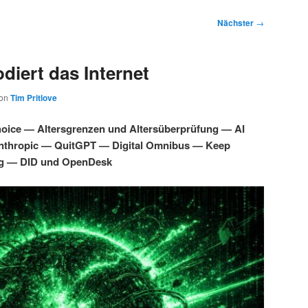
Nächster
→
diert das Internet
on
Tim Pritlove
oice — Altersgrenzen und Altersüberprüfung — AI
Anthropic — QuitGPT — Digital Omnibus — Keep
g — DID und OpenDesk