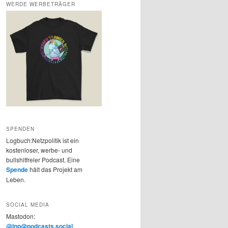
WERDE WERBETRÄGER
SPENDEN
Logbuch:Netzpolitik ist ein
kostenloser, werbe- und
bullshitfreier Podcast. Eine
Spende
hält das Projekt am
Leben.
SOCIAL MEDIA
Mastodon:
@lnp@podcasts.social