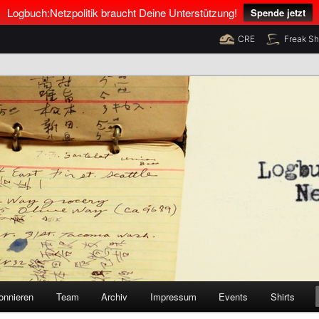
Logbuch:Netzpolitik braucht Deine Unterstützung!
Spende jetzt
CRE
Freak S
nus Neumann und Tim Pritlove
olitik
onnieren
Team
Archiv
Impressum
Events
Shirts