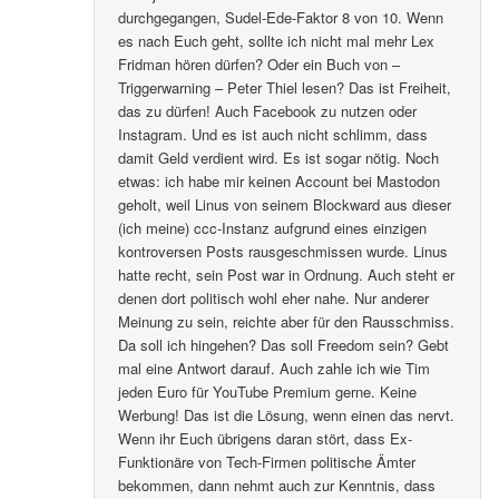
durchgegangen, Sudel-Ede-Faktor 8 von 10. Wenn
es nach Euch geht, sollte ich nicht mal mehr Lex
Fridman hören dürfen? Oder ein Buch von –
Triggerwarning – Peter Thiel lesen? Das ist Freiheit,
das zu dürfen! Auch Facebook zu nutzen oder
Instagram. Und es ist auch nicht schlimm, dass
damit Geld verdient wird. Es ist sogar nötig. Noch
etwas: ich habe mir keinen Account bei Mastodon
geholt, weil Linus von seinem Blockward aus dieser
(ich meine) ccc-Instanz aufgrund eines einzigen
kontroversen Posts rausgeschmissen wurde. Linus
hatte recht, sein Post war in Ordnung. Auch steht er
denen dort politisch wohl eher nahe. Nur anderer
Meinung zu sein, reichte aber für den Rausschmiss.
Da soll ich hingehen? Das soll Freedom sein? Gebt
mal eine Antwort darauf. Auch zahle ich wie Tim
jeden Euro für YouTube Premium gerne. Keine
Werbung! Das ist die Lösung, wenn einen das nervt.
Wenn ihr Euch übrigens daran stört, dass Ex-
Funktionäre von Tech-Firmen politische Ämter
bekommen, dann nehmt auch zur Kenntnis, dass