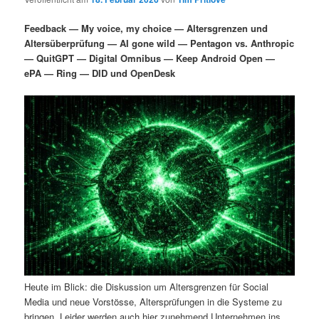
i
s
m
u
n
n
Feedback — My voice, my choice — Altersgrenzen und
g
a
Altersüberprüfung — AI gone wild — Pentagon vs. Anthropic
ä
n
e
v
— QuitGPT — Digital Omnibus — Keep Android Open —
n
i
ePA — Ring — DID und OpenDesk
r
d
g
a
e
ä
t
i
n
r
o
n
I
e
n
n
h
I
a
n
Heute im Blick: die Diskussion um Altersgrenzen für Social
l
h
Media und neue Vorstösse, Altersprüfungen in die Systeme zu
bringen. Leider werden auch hier zunehmend Unternehmen ins