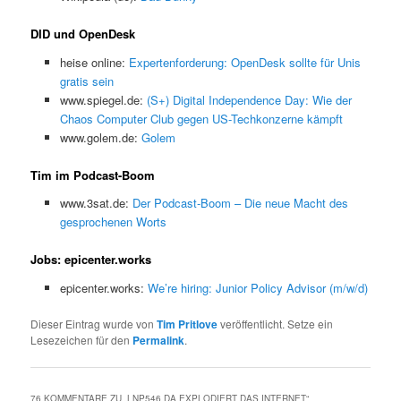
DID und OpenDesk
heise online:
Expertenforderung: OpenDesk sollte für Unis
gratis sein
www.spiegel.de:
(S+) Digital Independence Day: Wie der
Chaos Computer Club gegen US-Techkonzerne kämpft
www.golem.de:
Golem
Tim im Podcast-Boom
www.3sat.de:
Der Podcast-Boom – Die neue Macht des
gesprochenen Worts
Jobs: epicenter.works
epicenter.works:
We’re hiring: Junior Policy Advisor (m/w/d)
Dieser Eintrag wurde von
Tim Pritlove
veröffentlicht. Setze ein
Lesezeichen für den
Permalink
.
76 KOMMENTARE ZU „
LNP546 DA EXPLODIERT DAS INTERNET
“