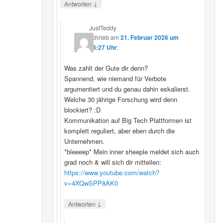
↓
Antworten
JustTeddy
schrieb
am
21. Februar 2026 um
13:27 Uhr
:
Was zahlt der Gute dir denn?
Spannend, wie niemand für Verbote
argumentiert und du genau dahin eskalierst.
Welche 30 jährige Forschung wird denn
blockiert? :D
Kommunikation auf Big Tech Plattformen ist
komplett reguliert, aber eben durch die
Unternehmen.
*bleeeep* Mein inner sheeple meldet sich auch
grad noch & will sich dir mitteilen:
https://www.youtube.com/watch?
v=4XQwSPP8AK0
↓
Antworten