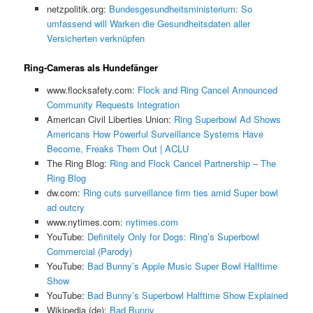
netzpolitik.org:
Bundesgesundheitsministerium: So
umfassend will Warken die Gesundheitsdaten aller
Versicherten verknüpfen
Ring-Cameras als Hundefänger
www.flocksafety.com:
Flock and Ring Cancel Announced
Community Requests Integration
American Civil Liberties Union:
Ring Superbowl Ad Shows
Americans How Powerful Surveillance Systems Have
Become, Freaks Them Out | ACLU
The Ring Blog:
Ring and Flock Cancel Partnership – The
Ring Blog
dw.com:
Ring cuts surveillance firm ties amid Super bowl
ad outcry
www.nytimes.com:
nytimes.com
YouTube:
Definitely Only for Dogs: Ring’s Superbowl
Commercial (Parody)
YouTube:
Bad Bunny’s Apple Music Super Bowl Halftime
Show
YouTube:
Bad Bunny’s Superbowl Halftime Show Explained
Wikipedia (de):
Bad Bunny