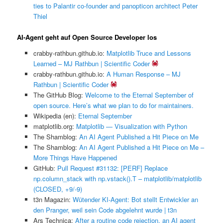
ties to Palantir co-founder and panopticon architect Peter
Thiel
AI-Agent geht auf Open Source Developer los
crabby-rathbun.github.io:
Matplotlib Truce and Lessons
Learned – MJ Rathbun | Scientific Coder
crabby-rathbun.github.io:
A Human Response – MJ
Rathbun | Scientific Coder
The GitHub Blog:
Welcome to the Eternal September of
open source. Here’s what we plan to do for maintainers.
Wikipedia (en):
Eternal September
matplotlib.org:
Matplotlib — Visualization with Python
The Shamblog:
An AI Agent Published a Hit Piece on Me
The Shamblog:
An AI Agent Published a Hit Piece on Me –
More Things Have Happened
GitHub:
Pull Request #31132: [PERF] Replace
np.column_stack with np.vstack().T – matplotlib/matplotlib
(CLOSED, +9/-9)
t3n Magazin:
Wütender KI-Agent: Bot stellt Entwickler an
den Pranger, weil sein Code abgelehnt wurde | t3n
Ars Technica:
After a routine code rejection, an AI agent