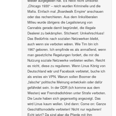
wieder aufgegeben hat. Es heißt nicht umsonst
„Chicago 1930“ – reich wurden Kriminelle und die
Mafia. Einfach mal „Boardwalk Empire“ anschauen
oder das recherchieren. Aus dem linksliberalen
Milieu wurde übrigens die Legalisierung von
Cannabis gerade damit begründet, die illegale
Dealerei zu bekämpfen. Stichwort: Umkehrschluss!
Das Bedürfnis nach sozialen Netzwerken bleibt,
auch wenn sie verboten wären. Wie Tim bin ich
1967 geboren. Ich empfinde es als anmaßend, wenn
man gesetzliche Regelungen fordert, die mir die
Nutzung soziale Netzwerke verbieten wollen. Reicht
es nicht, diese zu regulieren. Wenn Linus König von
Deutschland wär und Facebook verbietet, buche ich
als erstes ein VPN. Warum sollen Boomer die
„falsche“ politische Meinung entwickeln oder dafür
gefährdet sein. In der DDR (ich komme aus dem
Westen) war Fremdradiohören unter Strafe verboten.
Die Leute haben sich gegenseitig angezeigt. Das
wird Linus kaum wollen. Und dann: Come on: Ganze
Geschäftsmodelle verbieten! Nicht nur regulieren!
Echt jetzt? Da sind aber die Pferde mit ihm