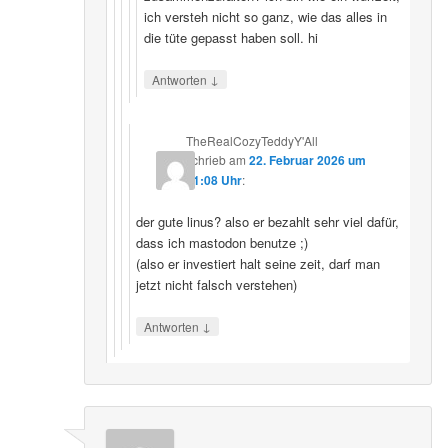
ich versteh nicht so ganz, wie das alles in
die tüte gepasst haben soll. hi
↓
Antworten
TheRealCozyTeddyY'All
schrieb
am
22. Februar 2026 um
21:08 Uhr
:
der gute linus? also er bezahlt sehr viel dafür,
dass ich mastodon benutze ;)
(also er investiert halt seine zeit, darf man
jetzt nicht falsch verstehen)
↓
Antworten