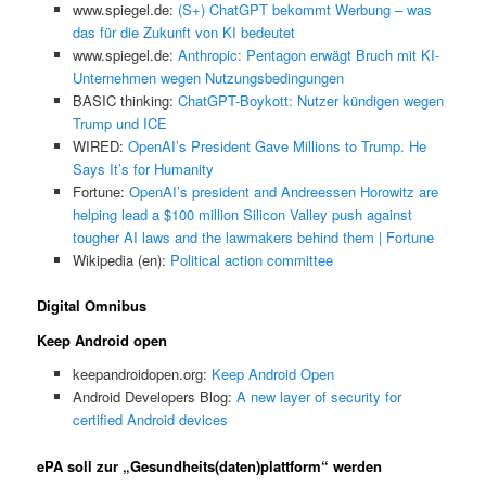
www.spiegel.de:
(S+) ChatGPT bekommt Werbung – was
das für die Zukunft von KI bedeutet
www.spiegel.de:
Anthropic: Pentagon erwägt Bruch mit KI-
Unternehmen wegen Nutzungsbedingungen
BASIC thinking:
ChatGPT-Boykott: Nutzer kündigen wegen
Trump und ICE
WIRED:
OpenAI’s President Gave Millions to Trump. He
Says It’s for Humanity
Fortune:
OpenAI’s president and Andreessen Horowitz are
helping lead a $100 million Silicon Valley push against
tougher AI laws and the lawmakers behind them | Fortune
Wikipedia (en):
Political action committee
Digital Omnibus
Keep Android open
keepandroidopen.org:
Keep Android Open
Android Developers Blog:
A new layer of security for
certified Android devices
ePA soll zur „Gesundheits(daten)plattform“ werden