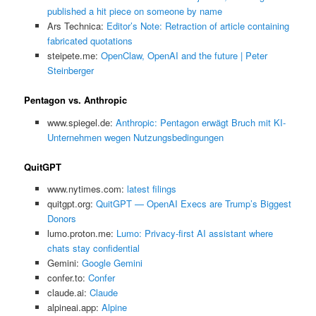
published a hit piece on someone by name
Ars Technica:
Editor’s Note: Retraction of article containing
fabricated quotations
steipete.me:
OpenClaw, OpenAI and the future | Peter
Steinberger
Pentagon vs. Anthropic
www.spiegel.de:
Anthropic: Pentagon erwägt Bruch mit KI-
Unternehmen wegen Nutzungsbedingungen
QuitGPT
www.nytimes.com:
latest filings
quitgpt.org:
QuitGPT — OpenAI Execs are Trump’s Biggest
Donors
lumo.proton.me:
Lumo: Privacy-first AI assistant where
chats stay confidential
Gemini:
‎Google Gemini
confer.to:
Confer
claude.ai:
Claude
alpineai.app:
Alpine