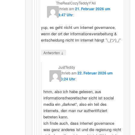
TheRealCozyTeddyY'All
schrieb
am
21. Februar 2026 um
18:47 Uhr
:
yup, es geht nicht um internet governance,
wenn der ort der informationsverarbeitung &
entscheidung nicht im internet hängt ¯\_(ツ)_/¯
↓
Antworten
JustTeddy
schrieb
am
22. Februar 2026 um
20:24 Uhr
:
hmm, also ich habe gelesen, aus
informationstheoretischer sicht ist social
media ein „darknet“, also ein teil des
internets, den man nur authentifiziert
betreten kann.
ich finde auch, dass internet governance
was ganz anderes ist und die regierung nicht