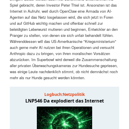
t
a
Spiel gebracht, deren Investor Peter Thiel ist. Ansonsten ist das
Internet in Aufruhr, weil durch OpenClaw eine Armada von AI-
s
l
Agenten auf das Netz losgelassen wird, die sich jetzt in Foren
und auf GitHub wichtig machen und offenbar schnell zur
p
t
beleidigten Leberwurst mutieren und beginnen, Entwickler an den
Pranger zu stellen, von denen sie sich unfair behandelt fühlen.
Währenddessen will das US-Amerikanische "Kriegsministerium"
r
s
auch gerne mehr AI nutzen bei ihren Operationen und versucht
Anthropic dazu zu bringen, von ihren moralischen Vorsätzen
i
p
abzurücken. Im Superbowl wird derweil die Zusammenschaltung
aller privaten Überwachungskameras zur Hundesuche gepriesen,
n
r
was einige Leute nachdenklich stimmt, ob nicht demnächst noch
mehr als nur Hunde gesucht werden könnten.
g
i
e
n
n
g
e
n