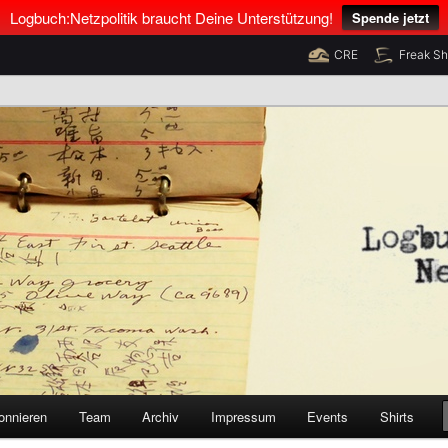
Logbuch:Netzpolitik braucht Deine Unterstützung!
Spende jetzt
CRE
Freak S
nus Neumann und Tim Pritlove
olitik
onnieren
Team
Archiv
Impressum
Events
Shirts