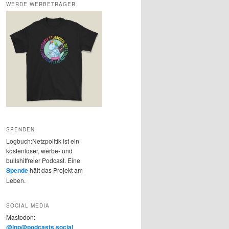
WERDE WERBETRÄGER
SPENDEN
Logbuch:Netzpolitik ist ein
kostenloser, werbe- und
bullshitfreier Podcast. Eine
Spende
hält das Projekt am
Leben.
SOCIAL MEDIA
Mastodon:
@lnp@podcasts.social