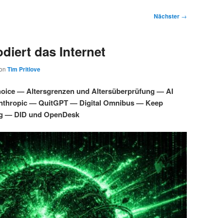
Nächster
→
diert das Internet
on
Tim Pritlove
oice — Altersgrenzen und Altersüberprüfung — AI
Anthropic — QuitGPT — Digital Omnibus — Keep
g — DID und OpenDesk