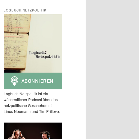
c
h
LOGBUCH:NETZPOLITIK
e
n
Logbuch:Netzpolitik ist ein
wöchentlicher Podcast über das
netzpolitische Geschehen mit
Linus Neumann und Tim Pritlove.