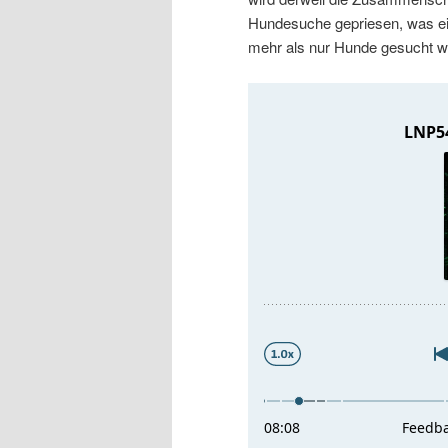
r
s
Hundesuche gepriesen, was ei
mehr als nur Hunde gesucht w
i
p
n
r
g
i
e
n
n
g
e
n