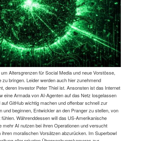
n um Altersgrenzen für Social Media und neue Vorstösse,
e zu bringen. Leider werden auch hier zunehmend
, deren Investor Peter Thiel ist. Ansonsten ist das Internet
aw eine Armada von AI-Agenten auf das Netz losgelassen
nd auf GitHub wichtig machen und offenbar schnell zur
n und beginnen, Entwickler an den Pranger zu stellen, von
lt fühlen. Währenddessen will das US-Amerikanische
e mehr AI nutzen bei ihren Operationen und versucht
n ihren moralischen Vorsätzen abzurücken. Im Superbowl
altung aller privaten Überwachungskameras zur