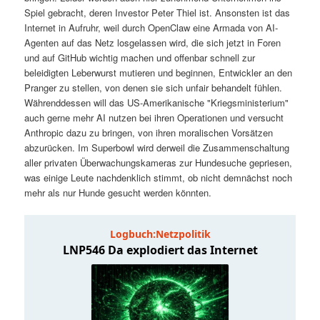
t
a
Spiel gebracht, deren Investor Peter Thiel ist. Ansonsten ist das
Internet in Aufruhr, weil durch OpenClaw eine Armada von AI-
s
l
Agenten auf das Netz losgelassen wird, die sich jetzt in Foren
und auf GitHub wichtig machen und offenbar schnell zur
p
t
beleidigten Leberwurst mutieren und beginnen, Entwickler an den
Pranger zu stellen, von denen sie sich unfair behandelt fühlen.
Währenddessen will das US-Amerikanische "Kriegsministerium"
r
s
auch gerne mehr AI nutzen bei ihren Operationen und versucht
Anthropic dazu zu bringen, von ihren moralischen Vorsätzen
i
p
abzurücken. Im Superbowl wird derweil die Zusammenschaltung
aller privaten Überwachungskameras zur Hundesuche gepriesen,
n
r
was einige Leute nachdenklich stimmt, ob nicht demnächst noch
mehr als nur Hunde gesucht werden könnten.
g
i
e
n
n
g
e
n