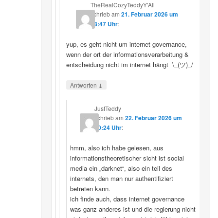
TheRealCozyTeddyY'All
schrieb
am
21. Februar 2026 um
18:47 Uhr
:
yup, es geht nicht um internet governance,
wenn der ort der informationsverarbeitung &
entscheidung nicht im internet hängt ¯\_(ツ)_/¯
↓
Antworten
JustTeddy
schrieb
am
22. Februar 2026 um
20:24 Uhr
:
hmm, also ich habe gelesen, aus
informationstheoretischer sicht ist social
media ein „darknet“, also ein teil des
internets, den man nur authentifiziert
betreten kann.
ich finde auch, dass internet governance
was ganz anderes ist und die regierung nicht