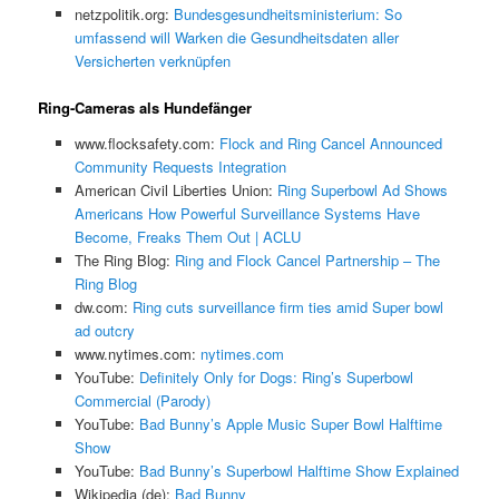
netzpolitik.org:
Bundesgesundheitsministerium: So
umfassend will Warken die Gesundheitsdaten aller
Versicherten verknüpfen
Ring-Cameras als Hundefänger
www.flocksafety.com:
Flock and Ring Cancel Announced
Community Requests Integration
American Civil Liberties Union:
Ring Superbowl Ad Shows
Americans How Powerful Surveillance Systems Have
Become, Freaks Them Out | ACLU
The Ring Blog:
Ring and Flock Cancel Partnership – The
Ring Blog
dw.com:
Ring cuts surveillance firm ties amid Super bowl
ad outcry
www.nytimes.com:
nytimes.com
YouTube:
Definitely Only for Dogs: Ring’s Superbowl
Commercial (Parody)
YouTube:
Bad Bunny’s Apple Music Super Bowl Halftime
Show
YouTube:
Bad Bunny’s Superbowl Halftime Show Explained
Wikipedia (de):
Bad Bunny