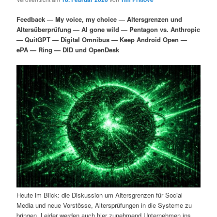
i
s
m
u
n
n
Feedback — My voice, my choice — Altersgrenzen und
g
a
Altersüberprüfung — AI gone wild — Pentagon vs. Anthropic
ä
n
e
v
— QuitGPT — Digital Omnibus — Keep Android Open —
n
i
ePA — Ring — DID und OpenDesk
r
d
g
a
e
ä
t
i
n
r
o
n
I
e
n
n
h
I
a
n
Heute im Blick: die Diskussion um Altersgrenzen für Social
l
h
Media und neue Vorstösse, Altersprüfungen in die Systeme zu
bringen. Leider werden auch hier zunehmend Unternehmen ins