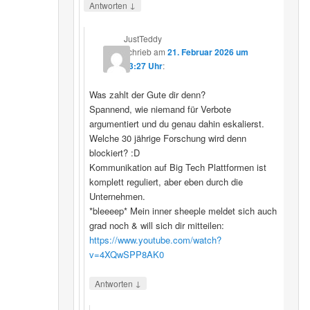
↓
Antworten
JustTeddy
schrieb
am
21. Februar 2026 um
13:27 Uhr
:
Was zahlt der Gute dir denn?
Spannend, wie niemand für Verbote
argumentiert und du genau dahin eskalierst.
Welche 30 jährige Forschung wird denn
blockiert? :D
Kommunikation auf Big Tech Plattformen ist
komplett reguliert, aber eben durch die
Unternehmen.
*bleeeep* Mein inner sheeple meldet sich auch
grad noch & will sich dir mitteilen:
https://www.youtube.com/watch?
v=4XQwSPP8AK0
↓
Antworten