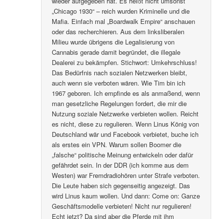
wieder aufgegeben hat. Es heißt nicht umsonst
„Chicago 1930“ – reich wurden Kriminelle und die
Mafia. Einfach mal „Boardwalk Empire“ anschauen
oder das recherchieren. Aus dem linksliberalen
Milieu wurde übrigens die Legalisierung von
Cannabis gerade damit begründet, die illegale
Dealerei zu bekämpfen. Stichwort: Umkehrschluss!
Das Bedürfnis nach sozialen Netzwerken bleibt,
auch wenn sie verboten wären. Wie Tim bin ich
1967 geboren. Ich empfinde es als anmaßend, wenn
man gesetzliche Regelungen fordert, die mir die
Nutzung soziale Netzwerke verbieten wollen. Reicht
es nicht, diese zu regulieren. Wenn Linus König von
Deutschland wär und Facebook verbietet, buche ich
als erstes ein VPN. Warum sollen Boomer die
„falsche“ politische Meinung entwickeln oder dafür
gefährdet sein. In der DDR (ich komme aus dem
Westen) war Fremdradiohören unter Strafe verboten.
Die Leute haben sich gegenseitig angezeigt. Das
wird Linus kaum wollen. Und dann: Come on: Ganze
Geschäftsmodelle verbieten! Nicht nur regulieren!
Echt jetzt? Da sind aber die Pferde mit ihm