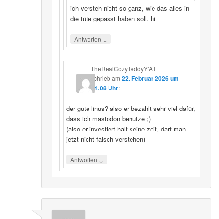
ich versteh nicht so ganz, wie das alles in
die tüte gepasst haben soll. hi
↓
Antworten
TheRealCozyTeddyY'All
schrieb
am
22. Februar 2026 um
21:08 Uhr
:
der gute linus? also er bezahlt sehr viel dafür,
dass ich mastodon benutze ;)
(also er investiert halt seine zeit, darf man
jetzt nicht falsch verstehen)
↓
Antworten