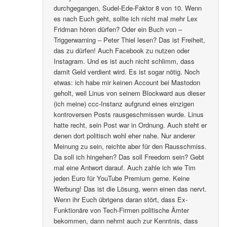
durchgegangen, Sudel-Ede-Faktor 8 von 10. Wenn
es nach Euch geht, sollte ich nicht mal mehr Lex
Fridman hören dürfen? Oder ein Buch von –
Triggerwarning – Peter Thiel lesen? Das ist Freiheit,
das zu dürfen! Auch Facebook zu nutzen oder
Instagram. Und es ist auch nicht schlimm, dass
damit Geld verdient wird. Es ist sogar nötig. Noch
etwas: ich habe mir keinen Account bei Mastodon
geholt, weil Linus von seinem Blockward aus dieser
(ich meine) ccc-Instanz aufgrund eines einzigen
kontroversen Posts rausgeschmissen wurde. Linus
hatte recht, sein Post war in Ordnung. Auch steht er
denen dort politisch wohl eher nahe. Nur anderer
Meinung zu sein, reichte aber für den Rausschmiss.
Da soll ich hingehen? Das soll Freedom sein? Gebt
mal eine Antwort darauf. Auch zahle ich wie Tim
jeden Euro für YouTube Premium gerne. Keine
Werbung! Das ist die Lösung, wenn einen das nervt.
Wenn ihr Euch übrigens daran stört, dass Ex-
Funktionäre von Tech-Firmen politische Ämter
bekommen, dann nehmt auch zur Kenntnis, dass