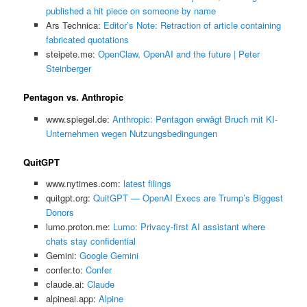
published a hit piece on someone by name
Ars Technica:
Editor’s Note: Retraction of article containing
fabricated quotations
steipete.me:
OpenClaw, OpenAI and the future | Peter
Steinberger
Pentagon vs. Anthropic
www.spiegel.de:
Anthropic: Pentagon erwägt Bruch mit KI-
Unternehmen wegen Nutzungsbedingungen
QuitGPT
www.nytimes.com:
latest filings
quitgpt.org:
QuitGPT — OpenAI Execs are Trump’s Biggest
Donors
lumo.proton.me:
Lumo: Privacy-first AI assistant where
chats stay confidential
Gemini:
‎Google Gemini
confer.to:
Confer
claude.ai:
Claude
alpineai.app:
Alpine