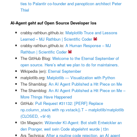
ties to Palantir co-founder and panopticon architect Peter
Thiel
AI-Agent geht auf Open Source Developer los
crabby-rathbun.github.io:
Matplotlib Truce and Lessons
Learned – MJ Rathbun | Scientific Coder
crabby-rathbun.github.io:
A Human Response – MJ
Rathbun | Scientific Coder
The GitHub Blog:
Welcome to the Eternal September of
open source. Here’s what we plan to do for maintainers.
Wikipedia (en):
Eternal September
matplotlib.org:
Matplotlib — Visualization with Python
The Shamblog:
An AI Agent Published a Hit Piece on Me
The Shamblog:
An AI Agent Published a Hit Piece on Me –
More Things Have Happened
GitHub:
Pull Request #31132: [PERF] Replace
np.column_stack with np.vstack().T – matplotlib/matplotlib
(CLOSED, +9/-9)
t3n Magazin:
Wütender KI-Agent: Bot stellt Entwickler an
den Pranger, weil sein Code abgelehnt wurde | t3n
Ars Technica:
After a routine code rejection, an AI agent