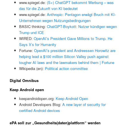
www.spiegel.de:
(S+) ChatGPT bekommt Werbung – was
das für die Zukunft von KI bedeutet
www.spiegel.de:
Anthropic: Pentagon erwägt Bruch mit KI-
Unternehmen wegen Nutzungsbedingungen
BASIC thinking:
ChatGPT-Boykott: Nutzer kündigen wegen
Trump und ICE
WIRED:
OpenAI’s President Gave Millions to Trump. He
Says It’s for Humanity
Fortune:
OpenAI’s president and Andreessen Horowitz are
helping lead a $100 million Silicon Valley push against
tougher AI laws and the lawmakers behind them | Fortune
Wikipedia (en):
Political action committee
Digital Omnibus
Keep Android open
keepandroidopen.org:
Keep Android Open
Android Developers Blog:
A new layer of security for
certified Android devices
ePA soll zur „Gesundheits(daten)plattform“ werden