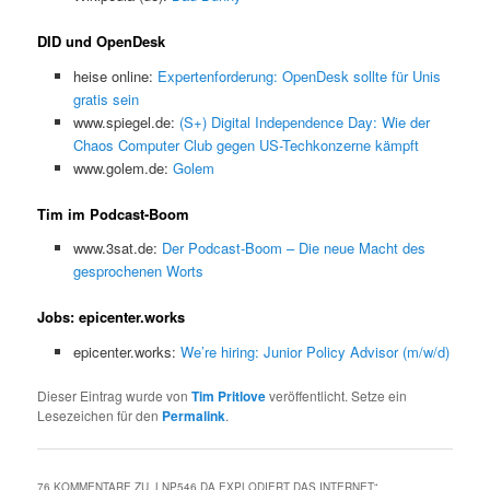
DID und OpenDesk
heise online:
Expertenforderung: OpenDesk sollte für Unis
gratis sein
www.spiegel.de:
(S+) Digital Independence Day: Wie der
Chaos Computer Club gegen US-Techkonzerne kämpft
www.golem.de:
Golem
Tim im Podcast-Boom
www.3sat.de:
Der Podcast-Boom – Die neue Macht des
gesprochenen Worts
Jobs: epicenter.works
epicenter.works:
We’re hiring: Junior Policy Advisor (m/w/d)
Dieser Eintrag wurde von
Tim Pritlove
veröffentlicht. Setze ein
Lesezeichen für den
Permalink
.
76 KOMMENTARE ZU „
LNP546 DA EXPLODIERT DAS INTERNET
“