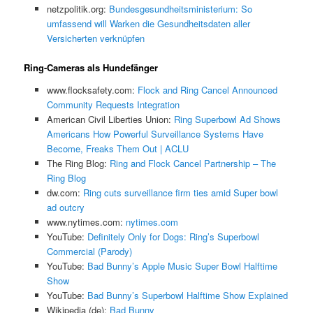
netzpolitik.org:
Bundesgesundheitsministerium: So
umfassend will Warken die Gesundheitsdaten aller
Versicherten verknüpfen
Ring-Cameras als Hundefänger
www.flocksafety.com:
Flock and Ring Cancel Announced
Community Requests Integration
American Civil Liberties Union:
Ring Superbowl Ad Shows
Americans How Powerful Surveillance Systems Have
Become, Freaks Them Out | ACLU
The Ring Blog:
Ring and Flock Cancel Partnership – The
Ring Blog
dw.com:
Ring cuts surveillance firm ties amid Super bowl
ad outcry
www.nytimes.com:
nytimes.com
YouTube:
Definitely Only for Dogs: Ring’s Superbowl
Commercial (Parody)
YouTube:
Bad Bunny’s Apple Music Super Bowl Halftime
Show
YouTube:
Bad Bunny’s Superbowl Halftime Show Explained
Wikipedia (de):
Bad Bunny