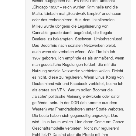
wieder aufgegeben hat. Es heißt nicht umsonst
„Chicago 1930“ – reich wurden Kriminelle und die
Mafia. Einfach mal „Boardwalk Empire“ anschauen
oder das recherchieren. Aus dem linksliberalen
Milieu wurde übrigens die Legalisierung von
Cannabis gerade damit begründet, die illegale
Dealerei zu bekämpfen. Stichwort: Umkehrschluss!
Das Bedürfnis nach sozialen Netzwerken bleibt,
auch wenn sie verboten wären. Wie Tim bin ich
1967 geboren. Ich empfinde es als anmaßend, wenn
man gesetzliche Regelungen fordert, die mir die
Nutzung soziale Netzwerke verbieten wollen. Reicht
es nicht, diese zu regulieren. Wenn Linus König von
Deutschland wär und Facebook verbietet, buche ich
als erstes ein VPN. Warum sollen Boomer die
„falsche“ politische Meinung entwickeln oder dafür
gefährdet sein. In der DDR (ich komme aus dem
Westen) war Fremdradiohören unter Strafe verboten.
Die Leute haben sich gegenseitig angezeigt. Das
wird Linus kaum wollen. Und dann: Come on: Ganze
Geschäftsmodelle verbieten! Nicht nur regulieren!
Echt jetzt? Da sind aber die Pferde mit ihm