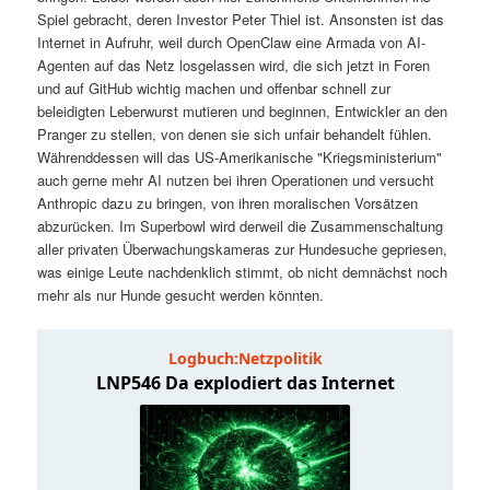
t
a
Spiel gebracht, deren Investor Peter Thiel ist. Ansonsten ist das
Internet in Aufruhr, weil durch OpenClaw eine Armada von AI-
s
l
Agenten auf das Netz losgelassen wird, die sich jetzt in Foren
und auf GitHub wichtig machen und offenbar schnell zur
p
t
beleidigten Leberwurst mutieren und beginnen, Entwickler an den
Pranger zu stellen, von denen sie sich unfair behandelt fühlen.
Währenddessen will das US-Amerikanische "Kriegsministerium"
r
s
auch gerne mehr AI nutzen bei ihren Operationen und versucht
Anthropic dazu zu bringen, von ihren moralischen Vorsätzen
i
p
abzurücken. Im Superbowl wird derweil die Zusammenschaltung
aller privaten Überwachungskameras zur Hundesuche gepriesen,
n
r
was einige Leute nachdenklich stimmt, ob nicht demnächst noch
mehr als nur Hunde gesucht werden könnten.
g
i
e
n
n
g
e
n