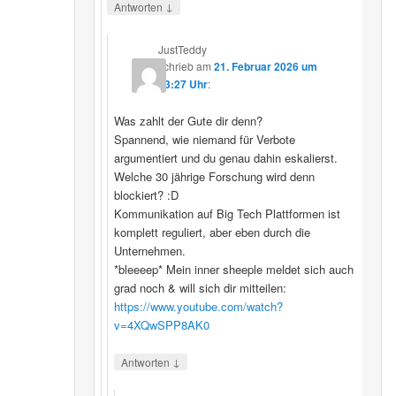
↓
Antworten
JustTeddy
schrieb
am
21. Februar 2026 um
13:27 Uhr
:
Was zahlt der Gute dir denn?
Spannend, wie niemand für Verbote
argumentiert und du genau dahin eskalierst.
Welche 30 jährige Forschung wird denn
blockiert? :D
Kommunikation auf Big Tech Plattformen ist
komplett reguliert, aber eben durch die
Unternehmen.
*bleeeep* Mein inner sheeple meldet sich auch
grad noch & will sich dir mitteilen:
https://www.youtube.com/watch?
v=4XQwSPP8AK0
↓
Antworten