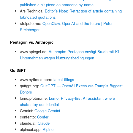
published a hit piece on someone by name
Ars Technica:
Editor’s Note: Retraction of article containing
fabricated quotations
steipete.me:
OpenClaw, OpenAI and the future | Peter
Steinberger
Pentagon vs. Anthropic
www.spiegel.de:
Anthropic: Pentagon erwägt Bruch mit KI-
Unternehmen wegen Nutzungsbedingungen
QuitGPT
www.nytimes.com:
latest filings
quitgpt.org:
QuitGPT — OpenAI Execs are Trump’s Biggest
Donors
lumo.proton.me:
Lumo: Privacy-first AI assistant where
chats stay confidential
Gemini:
‎Google Gemini
confer.to:
Confer
claude.ai:
Claude
alpineai.app:
Alpine