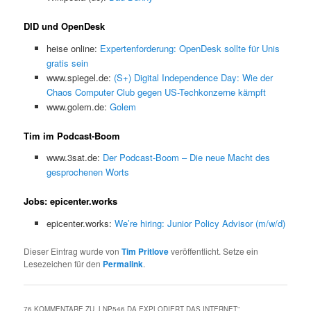
DID und OpenDesk
heise online:
Expertenforderung: OpenDesk sollte für Unis
gratis sein
www.spiegel.de:
(S+) Digital Independence Day: Wie der
Chaos Computer Club gegen US-Techkonzerne kämpft
www.golem.de:
Golem
Tim im Podcast-Boom
www.3sat.de:
Der Podcast-Boom – Die neue Macht des
gesprochenen Worts
Jobs: epicenter.works
epicenter.works:
We’re hiring: Junior Policy Advisor (m/w/d)
Dieser Eintrag wurde von
Tim Pritlove
veröffentlicht. Setze ein
Lesezeichen für den
Permalink
.
76 KOMMENTARE ZU „
LNP546 DA EXPLODIERT DAS INTERNET
“