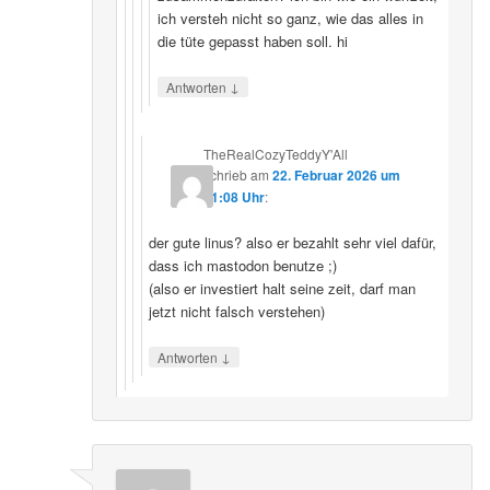
ich versteh nicht so ganz, wie das alles in
die tüte gepasst haben soll. hi
↓
Antworten
TheRealCozyTeddyY'All
schrieb
am
22. Februar 2026 um
21:08 Uhr
:
der gute linus? also er bezahlt sehr viel dafür,
dass ich mastodon benutze ;)
(also er investiert halt seine zeit, darf man
jetzt nicht falsch verstehen)
↓
Antworten