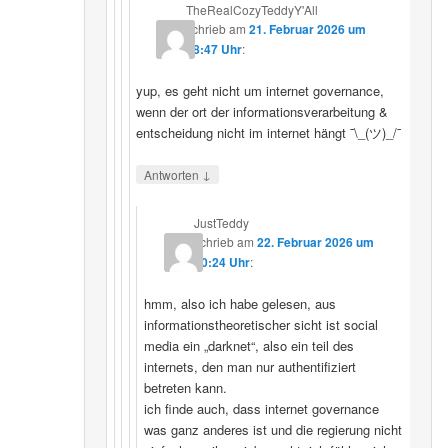
TheRealCozyTeddyY'All
schrieb
am
21. Februar 2026 um
18:47 Uhr
:
yup, es geht nicht um internet governance,
wenn der ort der informationsverarbeitung &
entscheidung nicht im internet hängt ¯\_(ツ)_/¯
↓
Antworten
JustTeddy
schrieb
am
22. Februar 2026 um
20:24 Uhr
:
hmm, also ich habe gelesen, aus
informationstheoretischer sicht ist social
media ein „darknet“, also ein teil des
internets, den man nur authentifiziert
betreten kann.
ich finde auch, dass internet governance
was ganz anderes ist und die regierung nicht