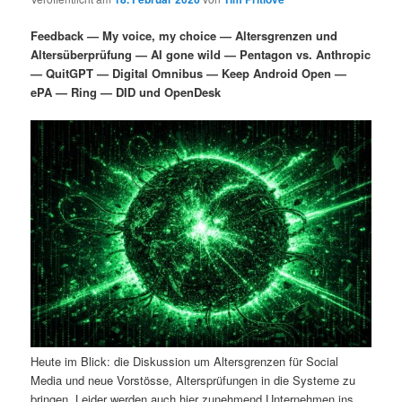
i
s
m
u
n
n
Feedback — My voice, my choice — Altersgrenzen und
g
a
Altersüberprüfung — AI gone wild — Pentagon vs. Anthropic
ä
n
e
v
— QuitGPT — Digital Omnibus — Keep Android Open —
n
i
ePA — Ring — DID und OpenDesk
r
d
g
a
e
ä
t
i
n
r
o
n
I
e
n
n
h
I
a
n
Heute im Blick: die Diskussion um Altersgrenzen für Social
l
h
Media und neue Vorstösse, Altersprüfungen in die Systeme zu
bringen. Leider werden auch hier zunehmend Unternehmen ins