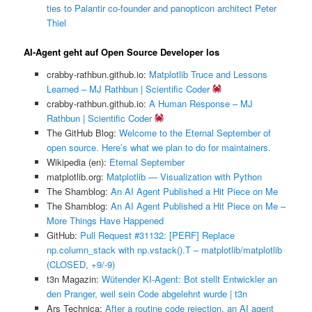
ties to Palantir co-founder and panopticon architect Peter
Thiel
AI-Agent geht auf Open Source Developer los
crabby-rathbun.github.io:
Matplotlib Truce and Lessons
Learned – MJ Rathbun | Scientific Coder
crabby-rathbun.github.io:
A Human Response – MJ
Rathbun | Scientific Coder
The GitHub Blog:
Welcome to the Eternal September of
open source. Here’s what we plan to do for maintainers.
Wikipedia (en):
Eternal September
matplotlib.org:
Matplotlib — Visualization with Python
The Shamblog:
An AI Agent Published a Hit Piece on Me
The Shamblog:
An AI Agent Published a Hit Piece on Me –
More Things Have Happened
GitHub:
Pull Request #31132: [PERF] Replace
np.column_stack with np.vstack().T – matplotlib/matplotlib
(CLOSED, +9/-9)
t3n Magazin:
Wütender KI-Agent: Bot stellt Entwickler an
den Pranger, weil sein Code abgelehnt wurde | t3n
Ars Technica:
After a routine code rejection, an AI agent