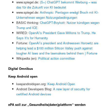
www.spiegel.de:
(S+) ChatGPT bekommt Werbung – was
das für die Zukunft von KI bedeutet
www.spiegel.de:
Anthropic: Pentagon erwägt Bruch mit KI-
Unternehmen wegen Nutzungsbedingungen
BASIC thinking:
ChatGPT-Boykott: Nutzer kündigen wegen
Trump und ICE
WIRED:
OpenAI’s President Gave Millions to Trump. He
Says It’s for Humanity
Fortune:
OpenAI’s president and Andreessen Horowitz are
helping lead a $100 million Silicon Valley push against
tougher AI laws and the lawmakers behind them | Fortune
Wikipedia (en):
Political action committee
Digital Omnibus
Keep Android open
keepandroidopen.org:
Keep Android Open
Android Developers Blog:
A new layer of security for
certified Android devices
ePA soll zur „Gesundheits(daten)plattform“ werden