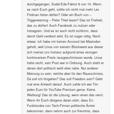
durchgegangen, Sudel-Ede-Faktor 8 von 10. Wenn
es nach Euch geht, sollte ich nicht mal mehr Lex
Fridman hören dürfen? Oder ein Buch von –
Triggerwarning – Peter Thiel lesen? Das ist Freiheit,
das zu dürfen! Auch Facebook zu nutzen oder
Instagram. Und es ist auch nicht schlimm, dass
damit Geld verdient wird. Es ist sogar nötig. Noch
etwas: ich habe mir keinen Account bei Mastodon
geholt, weil Linus von seinem Blockward aus dieser
(ich meine) ccc-Instanz aufgrund eines einzigen
kontroversen Posts rausgeschmissen wurde. Linus
hatte recht, sein Post war in Ordnung. Auch steht er
denen dort politisch wohl eher nahe. Nur anderer
Meinung zu sein, reichte aber für den Rausschmiss.
Da soll ich hingehen? Das soll Freedom sein? Gebt
mal eine Antwort darauf. Auch zahle ich wie Tim
jeden Euro für YouTube Premium gerne. Keine
Werbung! Das ist die Lösung, wenn einen das nervt.
Wenn ihr Euch übrigens daran stört, dass Ex-
Funktionäre von Tech-Firmen politische Ämter
bekommen, dann nehmt auch zur Kenntnis, dass