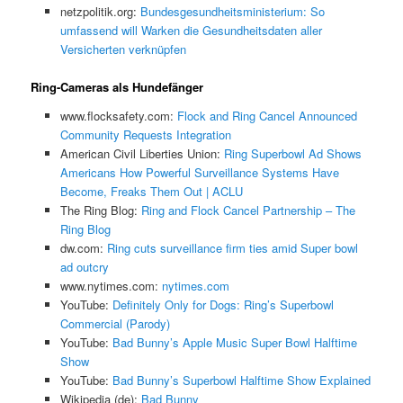
netzpolitik.org:
Bundesgesundheitsministerium: So
umfassend will Warken die Gesundheitsdaten aller
Versicherten verknüpfen
Ring-Cameras als Hundefänger
www.flocksafety.com:
Flock and Ring Cancel Announced
Community Requests Integration
American Civil Liberties Union:
Ring Superbowl Ad Shows
Americans How Powerful Surveillance Systems Have
Become, Freaks Them Out | ACLU
The Ring Blog:
Ring and Flock Cancel Partnership – The
Ring Blog
dw.com:
Ring cuts surveillance firm ties amid Super bowl
ad outcry
www.nytimes.com:
nytimes.com
YouTube:
Definitely Only for Dogs: Ring’s Superbowl
Commercial (Parody)
YouTube:
Bad Bunny’s Apple Music Super Bowl Halftime
Show
YouTube:
Bad Bunny’s Superbowl Halftime Show Explained
Wikipedia (de):
Bad Bunny