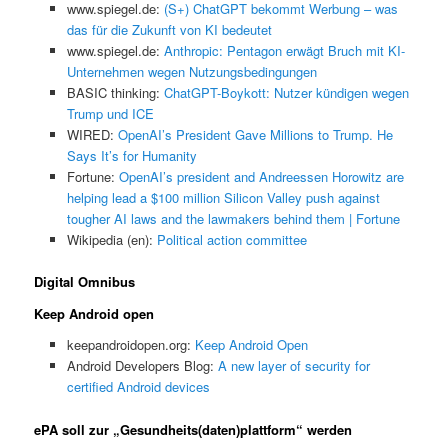
www.spiegel.de:
(S+) ChatGPT bekommt Werbung – was
das für die Zukunft von KI bedeutet
www.spiegel.de:
Anthropic: Pentagon erwägt Bruch mit KI-
Unternehmen wegen Nutzungsbedingungen
BASIC thinking:
ChatGPT-Boykott: Nutzer kündigen wegen
Trump und ICE
WIRED:
OpenAI’s President Gave Millions to Trump. He
Says It’s for Humanity
Fortune:
OpenAI’s president and Andreessen Horowitz are
helping lead a $100 million Silicon Valley push against
tougher AI laws and the lawmakers behind them | Fortune
Wikipedia (en):
Political action committee
Digital Omnibus
Keep Android open
keepandroidopen.org:
Keep Android Open
Android Developers Blog:
A new layer of security for
certified Android devices
ePA soll zur „Gesundheits(daten)plattform“ werden