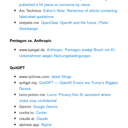
published a hit piece on someone by name
Ars Technica:
Editor’s Note: Retraction of article containing
fabricated quotations
steipete.me:
OpenClaw, OpenAI and the future | Peter
Steinberger
Pentagon vs. Anthropic
www.spiegel.de:
Anthropic: Pentagon erwägt Bruch mit KI-
Unternehmen wegen Nutzungsbedingungen
QuitGPT
www.nytimes.com:
latest filings
quitgpt.org:
QuitGPT — OpenAI Execs are Trump’s Biggest
Donors
lumo.proton.me:
Lumo: Privacy-first AI assistant where
chats stay confidential
Gemini:
‎Google Gemini
confer.to:
Confer
claude.ai:
Claude
alpineai.app:
Alpine