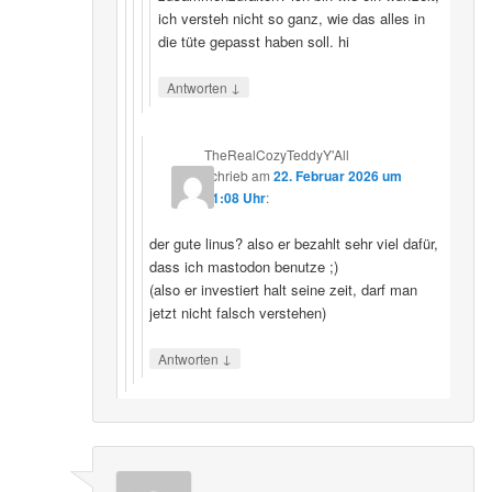
ich versteh nicht so ganz, wie das alles in
die tüte gepasst haben soll. hi
↓
Antworten
TheRealCozyTeddyY'All
schrieb
am
22. Februar 2026 um
21:08 Uhr
:
der gute linus? also er bezahlt sehr viel dafür,
dass ich mastodon benutze ;)
(also er investiert halt seine zeit, darf man
jetzt nicht falsch verstehen)
↓
Antworten