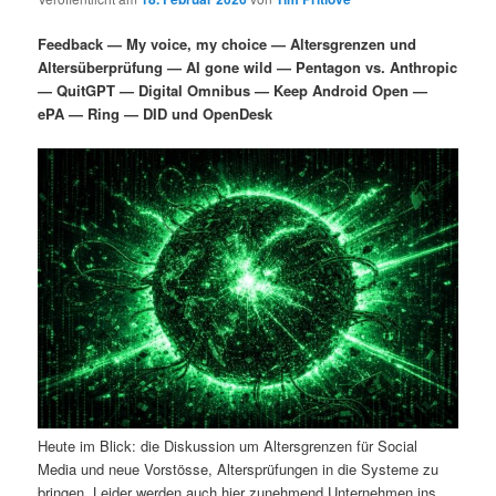
i
s
m
u
n
n
Feedback — My voice, my choice — Altersgrenzen und
g
a
Altersüberprüfung — AI gone wild — Pentagon vs. Anthropic
ä
n
e
v
— QuitGPT — Digital Omnibus — Keep Android Open —
n
i
ePA — Ring — DID und OpenDesk
r
d
g
a
e
ä
t
i
n
r
o
n
I
e
n
n
h
I
a
n
Heute im Blick: die Diskussion um Altersgrenzen für Social
l
h
Media und neue Vorstösse, Altersprüfungen in die Systeme zu
bringen. Leider werden auch hier zunehmend Unternehmen ins