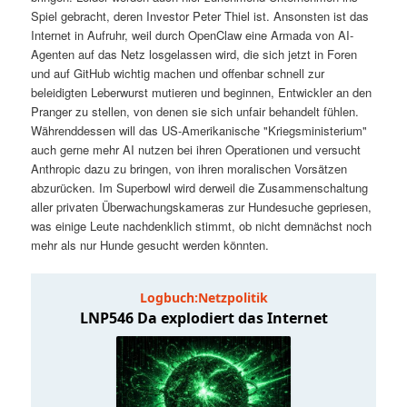
t
a
Spiel gebracht, deren Investor Peter Thiel ist. Ansonsten ist das
Internet in Aufruhr, weil durch OpenClaw eine Armada von AI-
s
l
Agenten auf das Netz losgelassen wird, die sich jetzt in Foren
und auf GitHub wichtig machen und offenbar schnell zur
p
t
beleidigten Leberwurst mutieren und beginnen, Entwickler an den
Pranger zu stellen, von denen sie sich unfair behandelt fühlen.
Währenddessen will das US-Amerikanische "Kriegsministerium"
r
s
auch gerne mehr AI nutzen bei ihren Operationen und versucht
Anthropic dazu zu bringen, von ihren moralischen Vorsätzen
i
p
abzurücken. Im Superbowl wird derweil die Zusammenschaltung
aller privaten Überwachungskameras zur Hundesuche gepriesen,
n
r
was einige Leute nachdenklich stimmt, ob nicht demnächst noch
mehr als nur Hunde gesucht werden könnten.
g
i
e
n
n
g
e
n