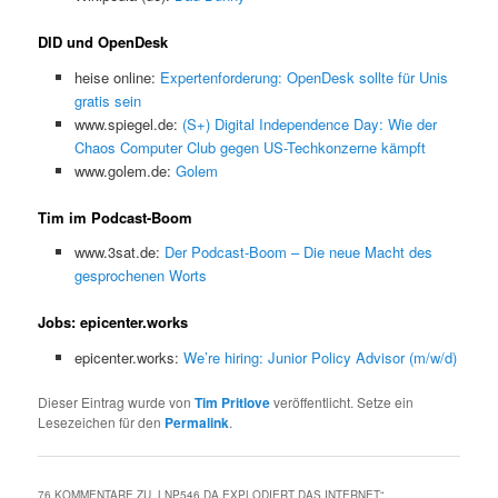
DID und OpenDesk
heise online:
Expertenforderung: OpenDesk sollte für Unis
gratis sein
www.spiegel.de:
(S+) Digital Independence Day: Wie der
Chaos Computer Club gegen US-Techkonzerne kämpft
www.golem.de:
Golem
Tim im Podcast-Boom
www.3sat.de:
Der Podcast-Boom – Die neue Macht des
gesprochenen Worts
Jobs: epicenter.works
epicenter.works:
We’re hiring: Junior Policy Advisor (m/w/d)
Dieser Eintrag wurde von
Tim Pritlove
veröffentlicht. Setze ein
Lesezeichen für den
Permalink
.
76 KOMMENTARE ZU „
LNP546 DA EXPLODIERT DAS INTERNET
“