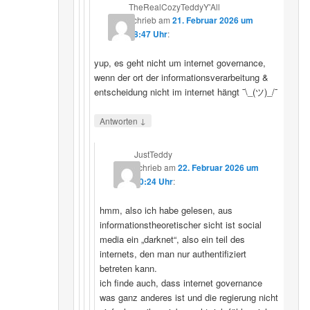
TheRealCozyTeddyY'All
schrieb
am
21. Februar 2026 um
18:47 Uhr
:
yup, es geht nicht um internet governance,
wenn der ort der informationsverarbeitung &
entscheidung nicht im internet hängt ¯\_(ツ)_/¯
↓
Antworten
JustTeddy
schrieb
am
22. Februar 2026 um
20:24 Uhr
:
hmm, also ich habe gelesen, aus
informationstheoretischer sicht ist social
media ein „darknet“, also ein teil des
internets, den man nur authentifiziert
betreten kann.
ich finde auch, dass internet governance
was ganz anderes ist und die regierung nicht