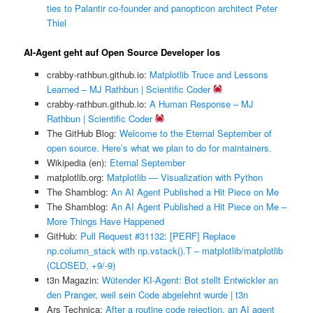
ties to Palantir co-founder and panopticon architect Peter
Thiel
AI-Agent geht auf Open Source Developer los
crabby-rathbun.github.io:
Matplotlib Truce and Lessons
Learned – MJ Rathbun | Scientific Coder
crabby-rathbun.github.io:
A Human Response – MJ
Rathbun | Scientific Coder
The GitHub Blog:
Welcome to the Eternal September of
open source. Here’s what we plan to do for maintainers.
Wikipedia (en):
Eternal September
matplotlib.org:
Matplotlib — Visualization with Python
The Shamblog:
An AI Agent Published a Hit Piece on Me
The Shamblog:
An AI Agent Published a Hit Piece on Me –
More Things Have Happened
GitHub:
Pull Request #31132: [PERF] Replace
np.column_stack with np.vstack().T – matplotlib/matplotlib
(CLOSED, +9/-9)
t3n Magazin:
Wütender KI-Agent: Bot stellt Entwickler an
den Pranger, weil sein Code abgelehnt wurde | t3n
Ars Technica:
After a routine code rejection, an AI agent