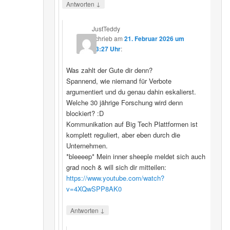
↓
Antworten
JustTeddy
schrieb
am
21. Februar 2026 um
13:27 Uhr
:
Was zahlt der Gute dir denn?
Spannend, wie niemand für Verbote
argumentiert und du genau dahin eskalierst.
Welche 30 jährige Forschung wird denn
blockiert? :D
Kommunikation auf Big Tech Plattformen ist
komplett reguliert, aber eben durch die
Unternehmen.
*bleeeep* Mein inner sheeple meldet sich auch
grad noch & will sich dir mitteilen:
https://www.youtube.com/watch?
v=4XQwSPP8AK0
↓
Antworten