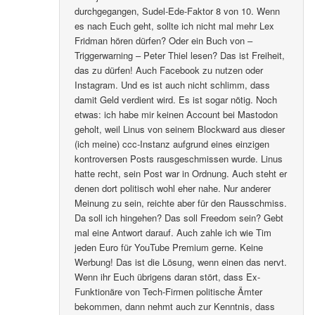
durchgegangen, Sudel-Ede-Faktor 8 von 10. Wenn
es nach Euch geht, sollte ich nicht mal mehr Lex
Fridman hören dürfen? Oder ein Buch von –
Triggerwarning – Peter Thiel lesen? Das ist Freiheit,
das zu dürfen! Auch Facebook zu nutzen oder
Instagram. Und es ist auch nicht schlimm, dass
damit Geld verdient wird. Es ist sogar nötig. Noch
etwas: ich habe mir keinen Account bei Mastodon
geholt, weil Linus von seinem Blockward aus dieser
(ich meine) ccc-Instanz aufgrund eines einzigen
kontroversen Posts rausgeschmissen wurde. Linus
hatte recht, sein Post war in Ordnung. Auch steht er
denen dort politisch wohl eher nahe. Nur anderer
Meinung zu sein, reichte aber für den Rausschmiss.
Da soll ich hingehen? Das soll Freedom sein? Gebt
mal eine Antwort darauf. Auch zahle ich wie Tim
jeden Euro für YouTube Premium gerne. Keine
Werbung! Das ist die Lösung, wenn einen das nervt.
Wenn ihr Euch übrigens daran stört, dass Ex-
Funktionäre von Tech-Firmen politische Ämter
bekommen, dann nehmt auch zur Kenntnis, dass