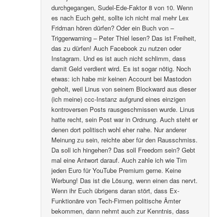
durchgegangen, Sudel-Ede-Faktor 8 von 10. Wenn
es nach Euch geht, sollte ich nicht mal mehr Lex
Fridman hören dürfen? Oder ein Buch von –
Triggerwarning – Peter Thiel lesen? Das ist Freiheit,
das zu dürfen! Auch Facebook zu nutzen oder
Instagram. Und es ist auch nicht schlimm, dass
damit Geld verdient wird. Es ist sogar nötig. Noch
etwas: ich habe mir keinen Account bei Mastodon
geholt, weil Linus von seinem Blockward aus dieser
(ich meine) ccc-Instanz aufgrund eines einzigen
kontroversen Posts rausgeschmissen wurde. Linus
hatte recht, sein Post war in Ordnung. Auch steht er
denen dort politisch wohl eher nahe. Nur anderer
Meinung zu sein, reichte aber für den Rausschmiss.
Da soll ich hingehen? Das soll Freedom sein? Gebt
mal eine Antwort darauf. Auch zahle ich wie Tim
jeden Euro für YouTube Premium gerne. Keine
Werbung! Das ist die Lösung, wenn einen das nervt.
Wenn ihr Euch übrigens daran stört, dass Ex-
Funktionäre von Tech-Firmen politische Ämter
bekommen, dann nehmt auch zur Kenntnis, dass