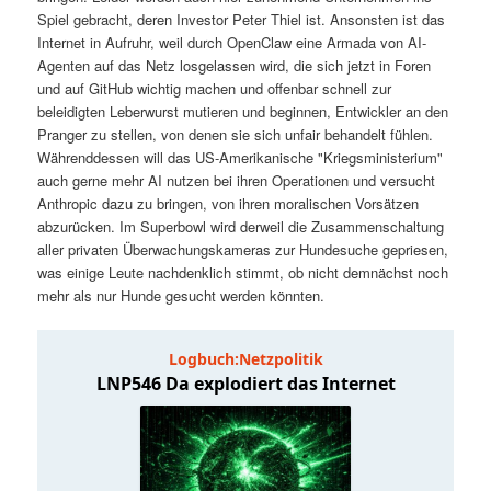
t
a
Spiel gebracht, deren Investor Peter Thiel ist. Ansonsten ist das
Internet in Aufruhr, weil durch OpenClaw eine Armada von AI-
s
l
Agenten auf das Netz losgelassen wird, die sich jetzt in Foren
und auf GitHub wichtig machen und offenbar schnell zur
p
t
beleidigten Leberwurst mutieren und beginnen, Entwickler an den
Pranger zu stellen, von denen sie sich unfair behandelt fühlen.
Währenddessen will das US-Amerikanische "Kriegsministerium"
r
s
auch gerne mehr AI nutzen bei ihren Operationen und versucht
Anthropic dazu zu bringen, von ihren moralischen Vorsätzen
i
p
abzurücken. Im Superbowl wird derweil die Zusammenschaltung
aller privaten Überwachungskameras zur Hundesuche gepriesen,
n
r
was einige Leute nachdenklich stimmt, ob nicht demnächst noch
mehr als nur Hunde gesucht werden könnten.
g
i
e
n
n
g
e
n