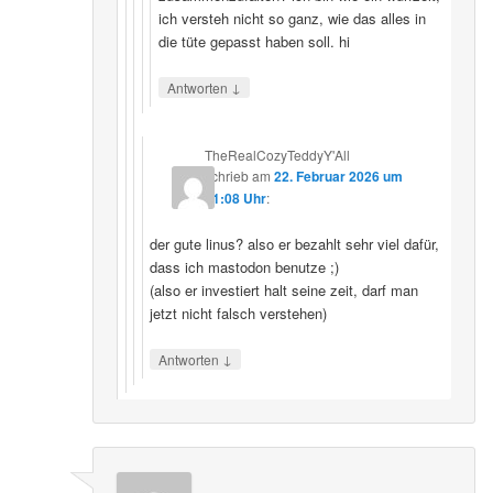
ich versteh nicht so ganz, wie das alles in
die tüte gepasst haben soll. hi
↓
Antworten
TheRealCozyTeddyY'All
schrieb
am
22. Februar 2026 um
21:08 Uhr
:
der gute linus? also er bezahlt sehr viel dafür,
dass ich mastodon benutze ;)
(also er investiert halt seine zeit, darf man
jetzt nicht falsch verstehen)
↓
Antworten