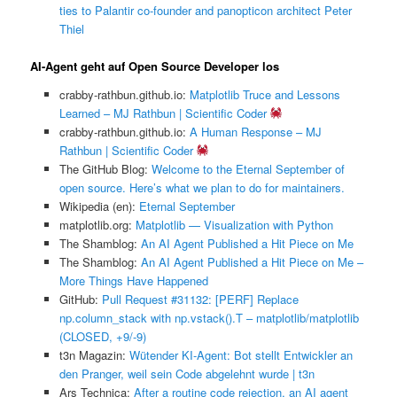
ties to Palantir co-founder and panopticon architect Peter
Thiel
AI-Agent geht auf Open Source Developer los
crabby-rathbun.github.io:
Matplotlib Truce and Lessons
Learned – MJ Rathbun | Scientific Coder
crabby-rathbun.github.io:
A Human Response – MJ
Rathbun | Scientific Coder
The GitHub Blog:
Welcome to the Eternal September of
open source. Here’s what we plan to do for maintainers.
Wikipedia (en):
Eternal September
matplotlib.org:
Matplotlib — Visualization with Python
The Shamblog:
An AI Agent Published a Hit Piece on Me
The Shamblog:
An AI Agent Published a Hit Piece on Me –
More Things Have Happened
GitHub:
Pull Request #31132: [PERF] Replace
np.column_stack with np.vstack().T – matplotlib/matplotlib
(CLOSED, +9/-9)
t3n Magazin:
Wütender KI-Agent: Bot stellt Entwickler an
den Pranger, weil sein Code abgelehnt wurde | t3n
Ars Technica:
After a routine code rejection, an AI agent