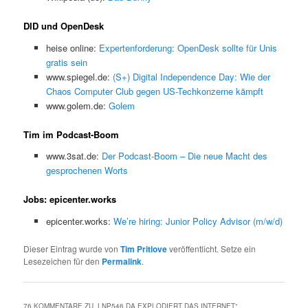
DID und OpenDesk
heise online:
Expertenforderung: OpenDesk sollte für Unis
gratis sein
www.spiegel.de:
(S+) Digital Independence Day: Wie der
Chaos Computer Club gegen US-Techkonzerne kämpft
www.golem.de:
Golem
Tim im Podcast-Boom
www.3sat.de:
Der Podcast-Boom – Die neue Macht des
gesprochenen Worts
Jobs: epicenter.works
epicenter.works:
We’re hiring: Junior Policy Advisor (m/w/d)
Dieser Eintrag wurde von
Tim Pritlove
veröffentlicht. Setze ein
Lesezeichen für den
Permalink
.
76 KOMMENTARE ZU „
LNP546 DA EXPLODIERT DAS INTERNET
“