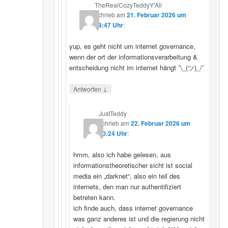
TheRealCozyTeddyY'All
schrieb
am
21. Februar 2026 um
18:47 Uhr
:
yup, es geht nicht um internet governance,
wenn der ort der informationsverarbeitung &
entscheidung nicht im internet hängt ¯\_(ツ)_/¯
↓
Antworten
JustTeddy
schrieb
am
22. Februar 2026 um
20:24 Uhr
:
hmm, also ich habe gelesen, aus
informationstheoretischer sicht ist social
media ein „darknet“, also ein teil des
internets, den man nur authentifiziert
betreten kann.
ich finde auch, dass internet governance
was ganz anderes ist und die regierung nicht