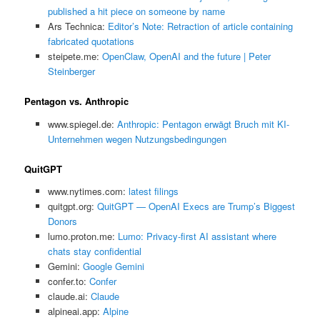
published a hit piece on someone by name
Ars Technica:
Editor’s Note: Retraction of article containing
fabricated quotations
steipete.me:
OpenClaw, OpenAI and the future | Peter
Steinberger
Pentagon vs. Anthropic
www.spiegel.de:
Anthropic: Pentagon erwägt Bruch mit KI-
Unternehmen wegen Nutzungsbedingungen
QuitGPT
www.nytimes.com:
latest filings
quitgpt.org:
QuitGPT — OpenAI Execs are Trump’s Biggest
Donors
lumo.proton.me:
Lumo: Privacy-first AI assistant where
chats stay confidential
Gemini:
‎Google Gemini
confer.to:
Confer
claude.ai:
Claude
alpineai.app:
Alpine