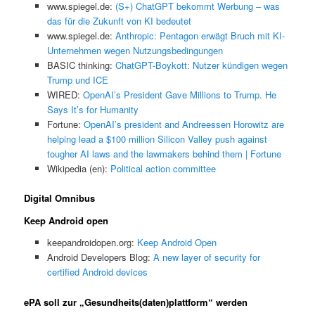
www.spiegel.de:
(S+) ChatGPT bekommt Werbung – was
das für die Zukunft von KI bedeutet
www.spiegel.de:
Anthropic: Pentagon erwägt Bruch mit KI-
Unternehmen wegen Nutzungsbedingungen
BASIC thinking:
ChatGPT-Boykott: Nutzer kündigen wegen
Trump und ICE
WIRED:
OpenAI’s President Gave Millions to Trump. He
Says It’s for Humanity
Fortune:
OpenAI’s president and Andreessen Horowitz are
helping lead a $100 million Silicon Valley push against
tougher AI laws and the lawmakers behind them | Fortune
Wikipedia (en):
Political action committee
Digital Omnibus
Keep Android open
keepandroidopen.org:
Keep Android Open
Android Developers Blog:
A new layer of security for
certified Android devices
ePA soll zur „Gesundheits(daten)plattform“ werden