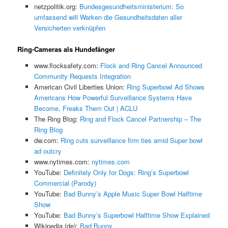
netzpolitik.org:
Bundesgesundheitsministerium: So
umfassend will Warken die Gesundheitsdaten aller
Versicherten verknüpfen
Ring-Cameras als Hundefänger
www.flocksafety.com:
Flock and Ring Cancel Announced
Community Requests Integration
American Civil Liberties Union:
Ring Superbowl Ad Shows
Americans How Powerful Surveillance Systems Have
Become, Freaks Them Out | ACLU
The Ring Blog:
Ring and Flock Cancel Partnership – The
Ring Blog
dw.com:
Ring cuts surveillance firm ties amid Super bowl
ad outcry
www.nytimes.com:
nytimes.com
YouTube:
Definitely Only for Dogs: Ring’s Superbowl
Commercial (Parody)
YouTube:
Bad Bunny’s Apple Music Super Bowl Halftime
Show
YouTube:
Bad Bunny’s Superbowl Halftime Show Explained
Wikipedia (de):
Bad Bunny