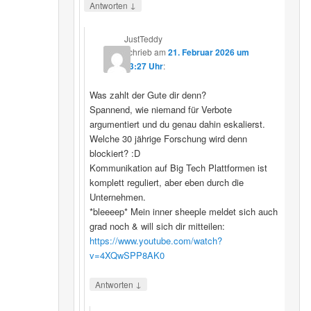
↓
Antworten
JustTeddy
schrieb
am
21. Februar 2026 um
13:27 Uhr
:
Was zahlt der Gute dir denn?
Spannend, wie niemand für Verbote
argumentiert und du genau dahin eskalierst.
Welche 30 jährige Forschung wird denn
blockiert? :D
Kommunikation auf Big Tech Plattformen ist
komplett reguliert, aber eben durch die
Unternehmen.
*bleeeep* Mein inner sheeple meldet sich auch
grad noch & will sich dir mitteilen:
https://www.youtube.com/watch?
v=4XQwSPP8AK0
↓
Antworten