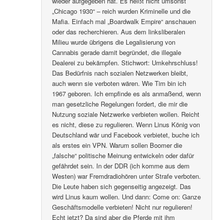
wieder aufgegeben hat. Es heißt nicht umsonst
„Chicago 1930“ – reich wurden Kriminelle und die
Mafia. Einfach mal „Boardwalk Empire“ anschauen
oder das recherchieren. Aus dem linksliberalen
Milieu wurde übrigens die Legalisierung von
Cannabis gerade damit begründet, die illegale
Dealerei zu bekämpfen. Stichwort: Umkehrschluss!
Das Bedürfnis nach sozialen Netzwerken bleibt,
auch wenn sie verboten wären. Wie Tim bin ich
1967 geboren. Ich empfinde es als anmaßend, wenn
man gesetzliche Regelungen fordert, die mir die
Nutzung soziale Netzwerke verbieten wollen. Reicht
es nicht, diese zu regulieren. Wenn Linus König von
Deutschland wär und Facebook verbietet, buche ich
als erstes ein VPN. Warum sollen Boomer die
„falsche“ politische Meinung entwickeln oder dafür
gefährdet sein. In der DDR (ich komme aus dem
Westen) war Fremdradiohören unter Strafe verboten.
Die Leute haben sich gegenseitig angezeigt. Das
wird Linus kaum wollen. Und dann: Come on: Ganze
Geschäftsmodelle verbieten! Nicht nur regulieren!
Echt jetzt? Da sind aber die Pferde mit ihm