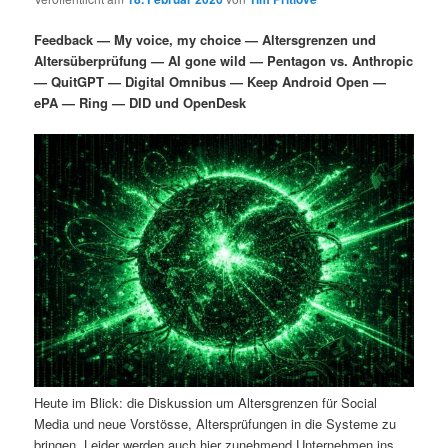
i
s
m
u
n
n
Feedback — My voice, my choice — Altersgrenzen und
g
a
Altersüberprüfung — AI gone wild — Pentagon vs. Anthropic
ä
n
e
v
— QuitGPT — Digital Omnibus — Keep Android Open —
n
i
ePA — Ring — DID und OpenDesk
r
d
g
a
e
ä
t
i
n
r
o
n
I
e
n
n
h
I
a
n
Heute im Blick: die Diskussion um Altersgrenzen für Social
l
h
Media und neue Vorstösse, Altersprüfungen in die Systeme zu
bringen. Leider werden auch hier zunehmend Unternehmen ins