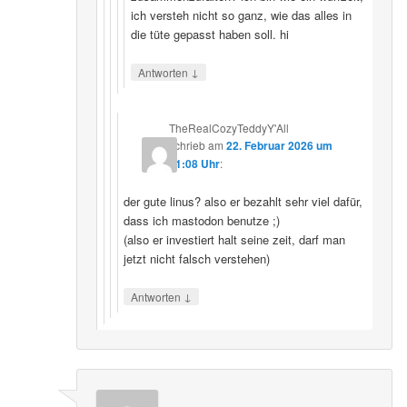
ich versteh nicht so ganz, wie das alles in
die tüte gepasst haben soll. hi
↓
Antworten
TheRealCozyTeddyY'All
schrieb
am
22. Februar 2026 um
21:08 Uhr
:
der gute linus? also er bezahlt sehr viel dafür,
dass ich mastodon benutze ;)
(also er investiert halt seine zeit, darf man
jetzt nicht falsch verstehen)
↓
Antworten