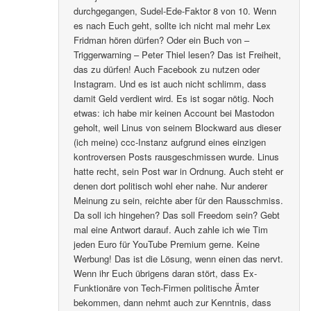
durchgegangen, Sudel-Ede-Faktor 8 von 10. Wenn
es nach Euch geht, sollte ich nicht mal mehr Lex
Fridman hören dürfen? Oder ein Buch von –
Triggerwarning – Peter Thiel lesen? Das ist Freiheit,
das zu dürfen! Auch Facebook zu nutzen oder
Instagram. Und es ist auch nicht schlimm, dass
damit Geld verdient wird. Es ist sogar nötig. Noch
etwas: ich habe mir keinen Account bei Mastodon
geholt, weil Linus von seinem Blockward aus dieser
(ich meine) ccc-Instanz aufgrund eines einzigen
kontroversen Posts rausgeschmissen wurde. Linus
hatte recht, sein Post war in Ordnung. Auch steht er
denen dort politisch wohl eher nahe. Nur anderer
Meinung zu sein, reichte aber für den Rausschmiss.
Da soll ich hingehen? Das soll Freedom sein? Gebt
mal eine Antwort darauf. Auch zahle ich wie Tim
jeden Euro für YouTube Premium gerne. Keine
Werbung! Das ist die Lösung, wenn einen das nervt.
Wenn ihr Euch übrigens daran stört, dass Ex-
Funktionäre von Tech-Firmen politische Ämter
bekommen, dann nehmt auch zur Kenntnis, dass