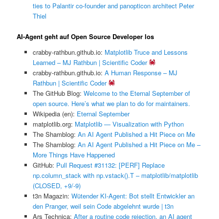
ties to Palantir co-founder and panopticon architect Peter
Thiel
AI-Agent geht auf Open Source Developer los
crabby-rathbun.github.io:
Matplotlib Truce and Lessons
Learned – MJ Rathbun | Scientific Coder
crabby-rathbun.github.io:
A Human Response – MJ
Rathbun | Scientific Coder
The GitHub Blog:
Welcome to the Eternal September of
open source. Here’s what we plan to do for maintainers.
Wikipedia (en):
Eternal September
matplotlib.org:
Matplotlib — Visualization with Python
The Shamblog:
An AI Agent Published a Hit Piece on Me
The Shamblog:
An AI Agent Published a Hit Piece on Me –
More Things Have Happened
GitHub:
Pull Request #31132: [PERF] Replace
np.column_stack with np.vstack().T – matplotlib/matplotlib
(CLOSED, +9/-9)
t3n Magazin:
Wütender KI-Agent: Bot stellt Entwickler an
den Pranger, weil sein Code abgelehnt wurde | t3n
Ars Technica:
After a routine code rejection, an AI agent