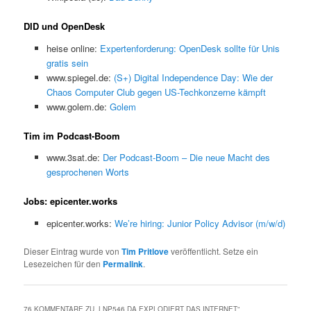
DID und OpenDesk
heise online:
Expertenforderung: OpenDesk sollte für Unis
gratis sein
www.spiegel.de:
(S+) Digital Independence Day: Wie der
Chaos Computer Club gegen US-Techkonzerne kämpft
www.golem.de:
Golem
Tim im Podcast-Boom
www.3sat.de:
Der Podcast-Boom – Die neue Macht des
gesprochenen Worts
Jobs: epicenter.works
epicenter.works:
We’re hiring: Junior Policy Advisor (m/w/d)
Dieser Eintrag wurde von
Tim Pritlove
veröffentlicht. Setze ein
Lesezeichen für den
Permalink
.
76 KOMMENTARE ZU „
LNP546 DA EXPLODIERT DAS INTERNET
“