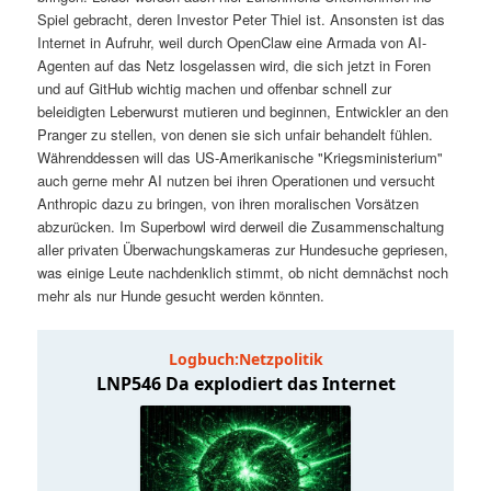
t
a
Spiel gebracht, deren Investor Peter Thiel ist. Ansonsten ist das
Internet in Aufruhr, weil durch OpenClaw eine Armada von AI-
s
l
Agenten auf das Netz losgelassen wird, die sich jetzt in Foren
und auf GitHub wichtig machen und offenbar schnell zur
p
t
beleidigten Leberwurst mutieren und beginnen, Entwickler an den
Pranger zu stellen, von denen sie sich unfair behandelt fühlen.
Währenddessen will das US-Amerikanische "Kriegsministerium"
r
s
auch gerne mehr AI nutzen bei ihren Operationen und versucht
Anthropic dazu zu bringen, von ihren moralischen Vorsätzen
i
p
abzurücken. Im Superbowl wird derweil die Zusammenschaltung
aller privaten Überwachungskameras zur Hundesuche gepriesen,
n
r
was einige Leute nachdenklich stimmt, ob nicht demnächst noch
mehr als nur Hunde gesucht werden könnten.
g
i
e
n
n
g
e
n