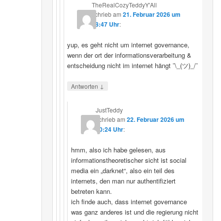
TheRealCozyTeddyY'All
schrieb
am
21. Februar 2026 um
18:47 Uhr
:
yup, es geht nicht um internet governance,
wenn der ort der informationsverarbeitung &
entscheidung nicht im internet hängt ¯\_(ツ)_/¯
↓
Antworten
JustTeddy
schrieb
am
22. Februar 2026 um
20:24 Uhr
:
hmm, also ich habe gelesen, aus
informationstheoretischer sicht ist social
media ein „darknet“, also ein teil des
internets, den man nur authentifiziert
betreten kann.
ich finde auch, dass internet governance
was ganz anderes ist und die regierung nicht