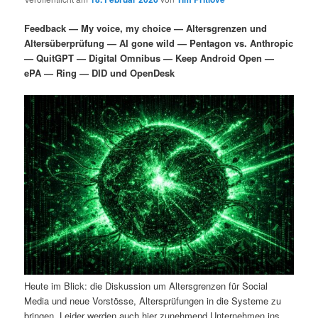
i
s
m
u
n
n
Feedback — My voice, my choice — Altersgrenzen und
g
a
Altersüberprüfung — AI gone wild — Pentagon vs. Anthropic
ä
n
e
v
— QuitGPT — Digital Omnibus — Keep Android Open —
n
i
ePA — Ring — DID und OpenDesk
r
d
g
a
e
ä
t
i
n
r
o
n
I
e
n
n
h
I
a
n
Heute im Blick: die Diskussion um Altersgrenzen für Social
l
h
Media und neue Vorstösse, Altersprüfungen in die Systeme zu
bringen. Leider werden auch hier zunehmend Unternehmen ins