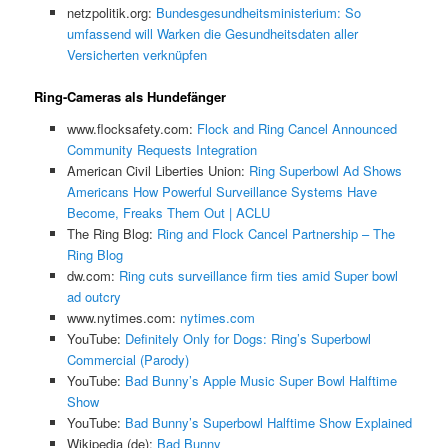
netzpolitik.org:
Bundesgesundheitsministerium: So
umfassend will Warken die Gesundheitsdaten aller
Versicherten verknüpfen
Ring-Cameras als Hundefänger
www.flocksafety.com:
Flock and Ring Cancel Announced
Community Requests Integration
American Civil Liberties Union:
Ring Superbowl Ad Shows
Americans How Powerful Surveillance Systems Have
Become, Freaks Them Out | ACLU
The Ring Blog:
Ring and Flock Cancel Partnership – The
Ring Blog
dw.com:
Ring cuts surveillance firm ties amid Super bowl
ad outcry
www.nytimes.com:
nytimes.com
YouTube:
Definitely Only for Dogs: Ring’s Superbowl
Commercial (Parody)
YouTube:
Bad Bunny’s Apple Music Super Bowl Halftime
Show
YouTube:
Bad Bunny’s Superbowl Halftime Show Explained
Wikipedia (de):
Bad Bunny