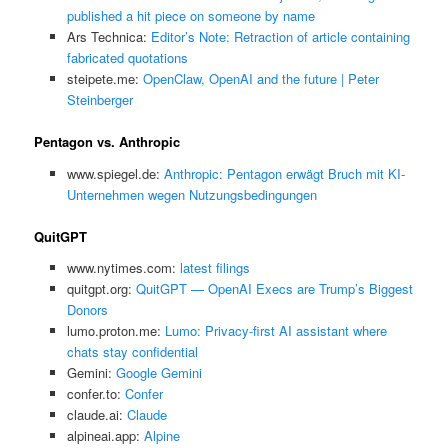
published a hit piece on someone by name
Ars Technica:
Editor’s Note: Retraction of article containing
fabricated quotations
steipete.me:
OpenClaw, OpenAI and the future | Peter
Steinberger
Pentagon vs. Anthropic
www.spiegel.de:
Anthropic: Pentagon erwägt Bruch mit KI-
Unternehmen wegen Nutzungsbedingungen
QuitGPT
www.nytimes.com:
latest filings
quitgpt.org:
QuitGPT — OpenAI Execs are Trump’s Biggest
Donors
lumo.proton.me:
Lumo: Privacy-first AI assistant where
chats stay confidential
Gemini:
‎Google Gemini
confer.to:
Confer
claude.ai:
Claude
alpineai.app:
Alpine