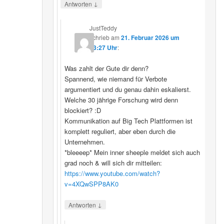
↓
Antworten
JustTeddy
schrieb
am
21. Februar 2026 um
13:27 Uhr
:
Was zahlt der Gute dir denn?
Spannend, wie niemand für Verbote
argumentiert und du genau dahin eskalierst.
Welche 30 jährige Forschung wird denn
blockiert? :D
Kommunikation auf Big Tech Plattformen ist
komplett reguliert, aber eben durch die
Unternehmen.
*bleeeep* Mein inner sheeple meldet sich auch
grad noch & will sich dir mitteilen:
https://www.youtube.com/watch?
v=4XQwSPP8AK0
↓
Antworten