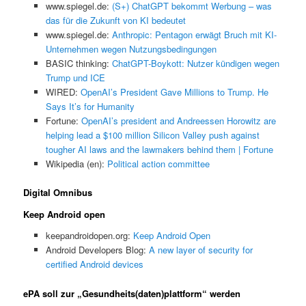
www.spiegel.de:
(S+) ChatGPT bekommt Werbung – was
das für die Zukunft von KI bedeutet
www.spiegel.de:
Anthropic: Pentagon erwägt Bruch mit KI-
Unternehmen wegen Nutzungsbedingungen
BASIC thinking:
ChatGPT-Boykott: Nutzer kündigen wegen
Trump und ICE
WIRED:
OpenAI’s President Gave Millions to Trump. He
Says It’s for Humanity
Fortune:
OpenAI’s president and Andreessen Horowitz are
helping lead a $100 million Silicon Valley push against
tougher AI laws and the lawmakers behind them | Fortune
Wikipedia (en):
Political action committee
Digital Omnibus
Keep Android open
keepandroidopen.org:
Keep Android Open
Android Developers Blog:
A new layer of security for
certified Android devices
ePA soll zur „Gesundheits(daten)plattform“ werden