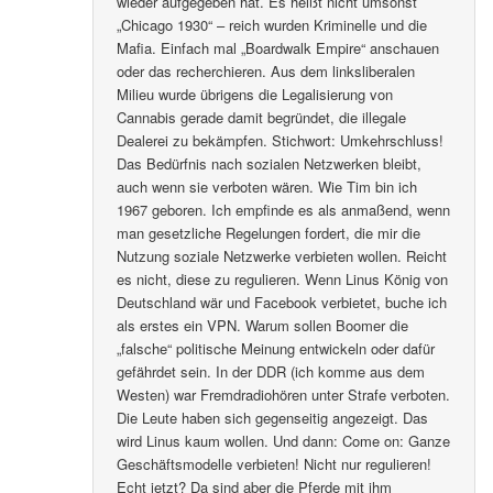
wieder aufgegeben hat. Es heißt nicht umsonst
„Chicago 1930“ – reich wurden Kriminelle und die
Mafia. Einfach mal „Boardwalk Empire“ anschauen
oder das recherchieren. Aus dem linksliberalen
Milieu wurde übrigens die Legalisierung von
Cannabis gerade damit begründet, die illegale
Dealerei zu bekämpfen. Stichwort: Umkehrschluss!
Das Bedürfnis nach sozialen Netzwerken bleibt,
auch wenn sie verboten wären. Wie Tim bin ich
1967 geboren. Ich empfinde es als anmaßend, wenn
man gesetzliche Regelungen fordert, die mir die
Nutzung soziale Netzwerke verbieten wollen. Reicht
es nicht, diese zu regulieren. Wenn Linus König von
Deutschland wär und Facebook verbietet, buche ich
als erstes ein VPN. Warum sollen Boomer die
„falsche“ politische Meinung entwickeln oder dafür
gefährdet sein. In der DDR (ich komme aus dem
Westen) war Fremdradiohören unter Strafe verboten.
Die Leute haben sich gegenseitig angezeigt. Das
wird Linus kaum wollen. Und dann: Come on: Ganze
Geschäftsmodelle verbieten! Nicht nur regulieren!
Echt jetzt? Da sind aber die Pferde mit ihm