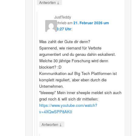
↓
Antworten
JustTeddy
schrieb
am
21. Februar 2026 um
13:27 Uhr
:
Was zahlt der Gute dir denn?
Spannend, wie niemand für Verbote
argumentiert und du genau dahin eskalierst.
Welche 30 jährige Forschung wird denn
blockiert? :D
Kommunikation auf Big Tech Plattformen ist
komplett reguliert, aber eben durch die
Unternehmen.
*bleeeep* Mein inner sheeple meldet sich auch
grad noch & will sich dir mitteilen:
https://www.youtube.com/watch?
v=4XQwSPP8AK0
↓
Antworten