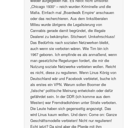
wieder aufgegeben hat. Es heißt nicht umsonst
„Chicago 1930“ – reich wurden Kriminelle und die
Mafia. Einfach mal „Boardwalk Empire“ anschauen
oder das recherchieren. Aus dem linksliberalen
Milieu wurde übrigens die Legalisierung von
Cannabis gerade damit begründet, die illegale
Dealerei zu bekämpfen. Stichwort: Umkehrschluss!
Das Bedürfnis nach sozialen Netzwerken bleibt,
auch wenn sie verboten wären. Wie Tim bin ich
1967 geboren. Ich empfinde es als anmaßend, wenn
man gesetzliche Regelungen fordert, die mir die
Nutzung soziale Netzwerke verbieten wollen. Reicht
es nicht, diese zu regulieren. Wenn Linus König von
Deutschland wär und Facebook verbietet, buche ich
als erstes ein VPN. Warum sollen Boomer die
„falsche“ politische Meinung entwickeln oder dafür
gefährdet sein. In der DDR (ich komme aus dem
Westen) war Fremdradiohören unter Strafe verboten.
Die Leute haben sich gegenseitig angezeigt. Das
wird Linus kaum wollen. Und dann: Come on: Ganze
Geschäftsmodelle verbieten! Nicht nur regulieren!
Echt jetzt? Da sind aber die Pferde mit ihm