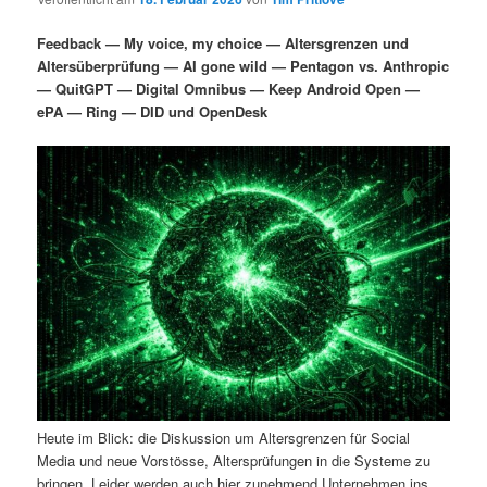
i
s
m
u
n
n
Feedback — My voice, my choice — Altersgrenzen und
g
a
Altersüberprüfung — AI gone wild — Pentagon vs. Anthropic
ä
n
e
v
— QuitGPT — Digital Omnibus — Keep Android Open —
n
i
ePA — Ring — DID und OpenDesk
r
d
g
a
e
ä
t
i
n
r
o
n
I
e
n
n
h
I
a
n
Heute im Blick: die Diskussion um Altersgrenzen für Social
l
h
Media und neue Vorstösse, Altersprüfungen in die Systeme zu
bringen. Leider werden auch hier zunehmend Unternehmen ins