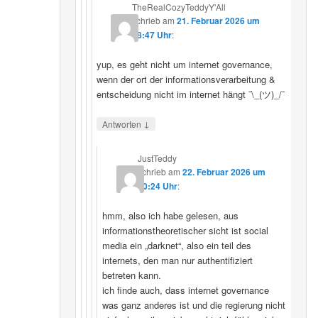
TheRealCozyTeddyY'All
schrieb
am
21. Februar 2026 um
18:47 Uhr
:
yup, es geht nicht um internet governance,
wenn der ort der informationsverarbeitung &
entscheidung nicht im internet hängt ¯\_(ツ)_/¯
↓
Antworten
JustTeddy
schrieb
am
22. Februar 2026 um
20:24 Uhr
:
hmm, also ich habe gelesen, aus
informationstheoretischer sicht ist social
media ein „darknet“, also ein teil des
internets, den man nur authentifiziert
betreten kann.
ich finde auch, dass internet governance
was ganz anderes ist und die regierung nicht