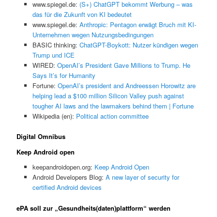
www.spiegel.de:
(S+) ChatGPT bekommt Werbung – was
das für die Zukunft von KI bedeutet
www.spiegel.de:
Anthropic: Pentagon erwägt Bruch mit KI-
Unternehmen wegen Nutzungsbedingungen
BASIC thinking:
ChatGPT-Boykott: Nutzer kündigen wegen
Trump und ICE
WIRED:
OpenAI’s President Gave Millions to Trump. He
Says It’s for Humanity
Fortune:
OpenAI’s president and Andreessen Horowitz are
helping lead a $100 million Silicon Valley push against
tougher AI laws and the lawmakers behind them | Fortune
Wikipedia (en):
Political action committee
Digital Omnibus
Keep Android open
keepandroidopen.org:
Keep Android Open
Android Developers Blog:
A new layer of security for
certified Android devices
ePA soll zur „Gesundheits(daten)plattform“ werden