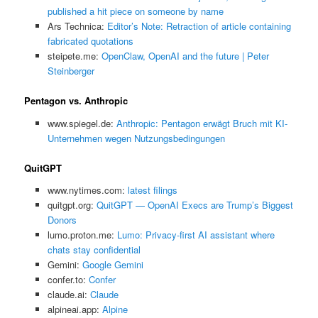
published a hit piece on someone by name
Ars Technica:
Editor’s Note: Retraction of article containing
fabricated quotations
steipete.me:
OpenClaw, OpenAI and the future | Peter
Steinberger
Pentagon vs. Anthropic
www.spiegel.de:
Anthropic: Pentagon erwägt Bruch mit KI-
Unternehmen wegen Nutzungsbedingungen
QuitGPT
www.nytimes.com:
latest filings
quitgpt.org:
QuitGPT — OpenAI Execs are Trump’s Biggest
Donors
lumo.proton.me:
Lumo: Privacy-first AI assistant where
chats stay confidential
Gemini:
‎Google Gemini
confer.to:
Confer
claude.ai:
Claude
alpineai.app:
Alpine