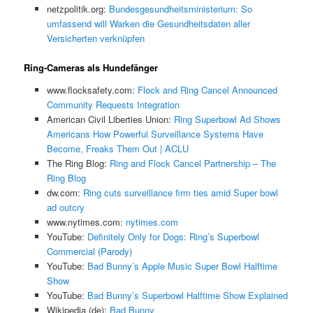
netzpolitik.org:
Bundesgesundheitsministerium: So
umfassend will Warken die Gesundheitsdaten aller
Versicherten verknüpfen
Ring-Cameras als Hundefänger
www.flocksafety.com:
Flock and Ring Cancel Announced
Community Requests Integration
American Civil Liberties Union:
Ring Superbowl Ad Shows
Americans How Powerful Surveillance Systems Have
Become, Freaks Them Out | ACLU
The Ring Blog:
Ring and Flock Cancel Partnership – The
Ring Blog
dw.com:
Ring cuts surveillance firm ties amid Super bowl
ad outcry
www.nytimes.com:
nytimes.com
YouTube:
Definitely Only for Dogs: Ring’s Superbowl
Commercial (Parody)
YouTube:
Bad Bunny’s Apple Music Super Bowl Halftime
Show
YouTube:
Bad Bunny’s Superbowl Halftime Show Explained
Wikipedia (de):
Bad Bunny