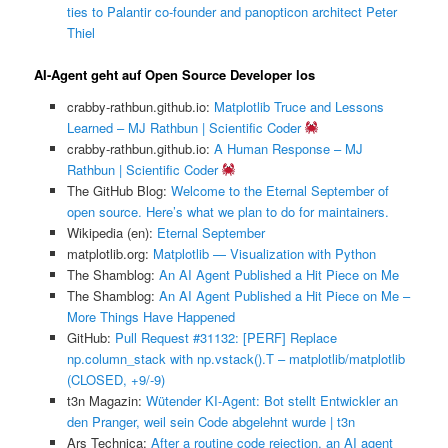
ties to Palantir co-founder and panopticon architect Peter
Thiel
AI-Agent geht auf Open Source Developer los
crabby-rathbun.github.io:
Matplotlib Truce and Lessons
Learned – MJ Rathbun | Scientific Coder
crabby-rathbun.github.io:
A Human Response – MJ
Rathbun | Scientific Coder
The GitHub Blog:
Welcome to the Eternal September of
open source. Here’s what we plan to do for maintainers.
Wikipedia (en):
Eternal September
matplotlib.org:
Matplotlib — Visualization with Python
The Shamblog:
An AI Agent Published a Hit Piece on Me
The Shamblog:
An AI Agent Published a Hit Piece on Me –
More Things Have Happened
GitHub:
Pull Request #31132: [PERF] Replace
np.column_stack with np.vstack().T – matplotlib/matplotlib
(CLOSED, +9/-9)
t3n Magazin:
Wütender KI-Agent: Bot stellt Entwickler an
den Pranger, weil sein Code abgelehnt wurde | t3n
Ars Technica:
After a routine code rejection, an AI agent