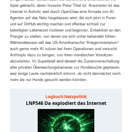
t
a
Spiel gebracht, deren Investor Peter Thiel ist. Ansonsten ist das
Internet in Aufruhr, weil durch OpenClaw eine Armada von AI-
s
l
Agenten auf das Netz losgelassen wird, die sich jetzt in Foren
und auf GitHub wichtig machen und offenbar schnell zur
p
t
beleidigten Leberwurst mutieren und beginnen, Entwickler an den
Pranger zu stellen, von denen sie sich unfair behandelt fühlen.
Währenddessen will das US-Amerikanische "Kriegsministerium"
r
s
auch gerne mehr AI nutzen bei ihren Operationen und versucht
Anthropic dazu zu bringen, von ihren moralischen Vorsätzen
i
p
abzurücken. Im Superbowl wird derweil die Zusammenschaltung
aller privaten Überwachungskameras zur Hundesuche gepriesen,
n
r
was einige Leute nachdenklich stimmt, ob nicht demnächst noch
mehr als nur Hunde gesucht werden könnten.
g
i
e
n
n
g
e
n