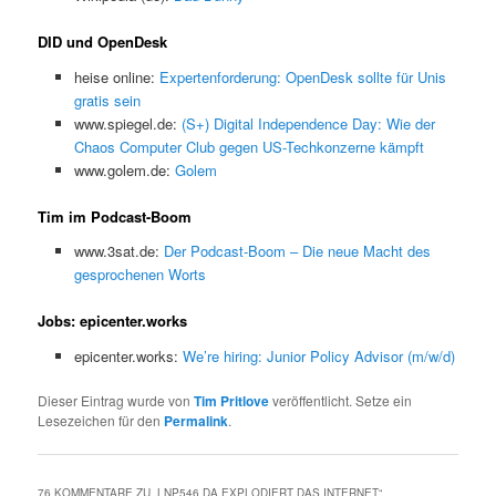
DID und OpenDesk
heise online:
Expertenforderung: OpenDesk sollte für Unis
gratis sein
www.spiegel.de:
(S+) Digital Independence Day: Wie der
Chaos Computer Club gegen US-Techkonzerne kämpft
www.golem.de:
Golem
Tim im Podcast-Boom
www.3sat.de:
Der Podcast-Boom – Die neue Macht des
gesprochenen Worts
Jobs: epicenter.works
epicenter.works:
We’re hiring: Junior Policy Advisor (m/w/d)
Dieser Eintrag wurde von
Tim Pritlove
veröffentlicht. Setze ein
Lesezeichen für den
Permalink
.
76 KOMMENTARE ZU „
LNP546 DA EXPLODIERT DAS INTERNET
“