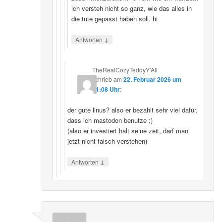
ich versteh nicht so ganz, wie das alles in
die tüte gepasst haben soll. hi
↓
Antworten
TheRealCozyTeddyY'All
schrieb
am
22. Februar 2026 um
21:08 Uhr
:
der gute linus? also er bezahlt sehr viel dafür,
dass ich mastodon benutze ;)
(also er investiert halt seine zeit, darf man
jetzt nicht falsch verstehen)
↓
Antworten