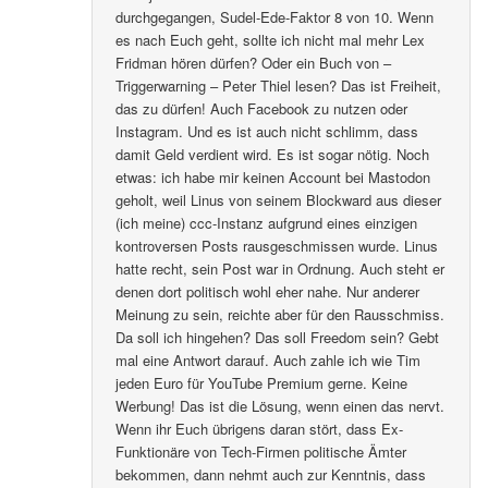
durchgegangen, Sudel-Ede-Faktor 8 von 10. Wenn
es nach Euch geht, sollte ich nicht mal mehr Lex
Fridman hören dürfen? Oder ein Buch von –
Triggerwarning – Peter Thiel lesen? Das ist Freiheit,
das zu dürfen! Auch Facebook zu nutzen oder
Instagram. Und es ist auch nicht schlimm, dass
damit Geld verdient wird. Es ist sogar nötig. Noch
etwas: ich habe mir keinen Account bei Mastodon
geholt, weil Linus von seinem Blockward aus dieser
(ich meine) ccc-Instanz aufgrund eines einzigen
kontroversen Posts rausgeschmissen wurde. Linus
hatte recht, sein Post war in Ordnung. Auch steht er
denen dort politisch wohl eher nahe. Nur anderer
Meinung zu sein, reichte aber für den Rausschmiss.
Da soll ich hingehen? Das soll Freedom sein? Gebt
mal eine Antwort darauf. Auch zahle ich wie Tim
jeden Euro für YouTube Premium gerne. Keine
Werbung! Das ist die Lösung, wenn einen das nervt.
Wenn ihr Euch übrigens daran stört, dass Ex-
Funktionäre von Tech-Firmen politische Ämter
bekommen, dann nehmt auch zur Kenntnis, dass