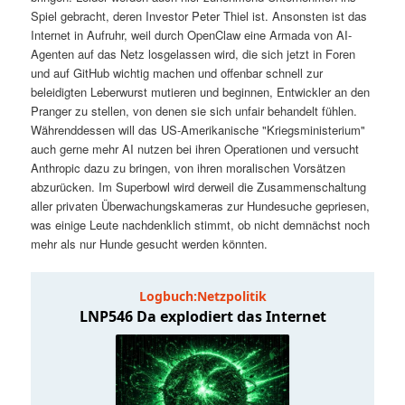
t
a
Spiel gebracht, deren Investor Peter Thiel ist. Ansonsten ist das
Internet in Aufruhr, weil durch OpenClaw eine Armada von AI-
s
l
Agenten auf das Netz losgelassen wird, die sich jetzt in Foren
und auf GitHub wichtig machen und offenbar schnell zur
p
t
beleidigten Leberwurst mutieren und beginnen, Entwickler an den
Pranger zu stellen, von denen sie sich unfair behandelt fühlen.
Währenddessen will das US-Amerikanische "Kriegsministerium"
r
s
auch gerne mehr AI nutzen bei ihren Operationen und versucht
Anthropic dazu zu bringen, von ihren moralischen Vorsätzen
i
p
abzurücken. Im Superbowl wird derweil die Zusammenschaltung
aller privaten Überwachungskameras zur Hundesuche gepriesen,
n
r
was einige Leute nachdenklich stimmt, ob nicht demnächst noch
mehr als nur Hunde gesucht werden könnten.
g
i
e
n
n
g
e
n