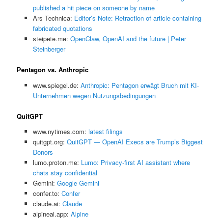
published a hit piece on someone by name
Ars Technica:
Editor’s Note: Retraction of article containing
fabricated quotations
steipete.me:
OpenClaw, OpenAI and the future | Peter
Steinberger
Pentagon vs. Anthropic
www.spiegel.de:
Anthropic: Pentagon erwägt Bruch mit KI-
Unternehmen wegen Nutzungsbedingungen
QuitGPT
www.nytimes.com:
latest filings
quitgpt.org:
QuitGPT — OpenAI Execs are Trump’s Biggest
Donors
lumo.proton.me:
Lumo: Privacy-first AI assistant where
chats stay confidential
Gemini:
‎Google Gemini
confer.to:
Confer
claude.ai:
Claude
alpineai.app:
Alpine