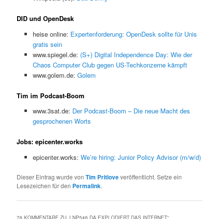
DID und OpenDesk
heise online:
Expertenforderung: OpenDesk sollte für Unis
gratis sein
www.spiegel.de:
(S+) Digital Independence Day: Wie der
Chaos Computer Club gegen US-Techkonzerne kämpft
www.golem.de:
Golem
Tim im Podcast-Boom
www.3sat.de:
Der Podcast-Boom – Die neue Macht des
gesprochenen Worts
Jobs: epicenter.works
epicenter.works:
We’re hiring: Junior Policy Advisor (m/w/d)
Dieser Eintrag wurde von
Tim Pritlove
veröffentlicht. Setze ein
Lesezeichen für den
Permalink
.
76 KOMMENTARE ZU „
LNP546 DA EXPLODIERT DAS INTERNET
“