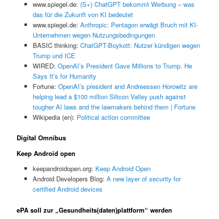
www.spiegel.de:
(S+) ChatGPT bekommt Werbung – was
das für die Zukunft von KI bedeutet
www.spiegel.de:
Anthropic: Pentagon erwägt Bruch mit KI-
Unternehmen wegen Nutzungsbedingungen
BASIC thinking:
ChatGPT-Boykott: Nutzer kündigen wegen
Trump und ICE
WIRED:
OpenAI’s President Gave Millions to Trump. He
Says It’s for Humanity
Fortune:
OpenAI’s president and Andreessen Horowitz are
helping lead a $100 million Silicon Valley push against
tougher AI laws and the lawmakers behind them | Fortune
Wikipedia (en):
Political action committee
Digital Omnibus
Keep Android open
keepandroidopen.org:
Keep Android Open
Android Developers Blog:
A new layer of security for
certified Android devices
ePA soll zur „Gesundheits(daten)plattform“ werden