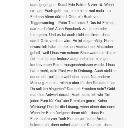
durchgegangen, Sudel-Ede-Faktor 8 von 10. Wenn
es nach Euch geht, sollte ich nicht mal mehr Lex
Fridman hören dürfen? Oder ein Buch von –
Triggerwarning – Peter Thiel lesen? Das ist Freiheit,
das zu dürfen! Auch Facebook zu nutzen oder
Instagram. Und es ist auch nicht schlimm, dass
damit Geld verdient wird. Es ist sogar nötig. Noch
etwas: ich habe mir keinen Account bei Mastodon
geholt, weil Linus von seinem Blockward aus dieser
(ich meine) ccc-Instanz aufgrund eines einzigen
kontroversen Posts rausgeschmissen wurde. Linus
hatte recht, sein Post war in Ordnung. Auch steht er
denen dort politisch wohl eher nahe. Nur anderer
Meinung zu sein, reichte aber für den Rausschmiss.
Da soll ich hingehen? Das soll Freedom sein? Gebt
mal eine Antwort darauf. Auch zahle ich wie Tim
jeden Euro für YouTube Premium gerne. Keine
Werbung! Das ist die Lösung, wenn einen das nervt.
Wenn ihr Euch übrigens daran stört, dass Ex-
Funktionäre von Tech-Firmen politische Ämter
bekommen, dann nehmt auch zur Kenntnis, dass