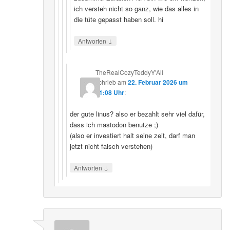
ich versteh nicht so ganz, wie das alles in
die tüte gepasst haben soll. hi
↓
Antworten
TheRealCozyTeddyY'All
schrieb
am
22. Februar 2026 um
21:08 Uhr
:
der gute linus? also er bezahlt sehr viel dafür,
dass ich mastodon benutze ;)
(also er investiert halt seine zeit, darf man
jetzt nicht falsch verstehen)
↓
Antworten