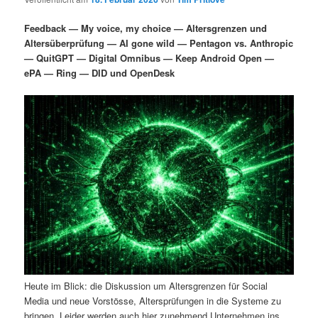
i
s
m
u
n
n
Feedback — My voice, my choice — Altersgrenzen und
g
a
Altersüberprüfung — AI gone wild — Pentagon vs. Anthropic
ä
n
e
v
— QuitGPT — Digital Omnibus — Keep Android Open —
n
i
ePA — Ring — DID und OpenDesk
r
d
g
a
e
ä
t
i
n
r
o
n
I
e
n
n
h
I
a
n
Heute im Blick: die Diskussion um Altersgrenzen für Social
l
h
Media und neue Vorstösse, Altersprüfungen in die Systeme zu
bringen. Leider werden auch hier zunehmend Unternehmen ins