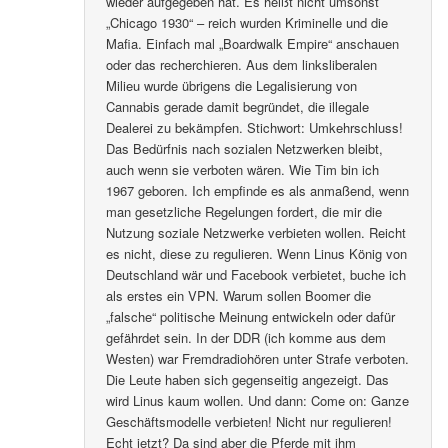
wieder aufgegeben hat. Es heißt nicht umsonst
„Chicago 1930“ – reich wurden Kriminelle und die
Mafia. Einfach mal „Boardwalk Empire“ anschauen
oder das recherchieren. Aus dem linksliberalen
Milieu wurde übrigens die Legalisierung von
Cannabis gerade damit begründet, die illegale
Dealerei zu bekämpfen. Stichwort: Umkehrschluss!
Das Bedürfnis nach sozialen Netzwerken bleibt,
auch wenn sie verboten wären. Wie Tim bin ich
1967 geboren. Ich empfinde es als anmaßend, wenn
man gesetzliche Regelungen fordert, die mir die
Nutzung soziale Netzwerke verbieten wollen. Reicht
es nicht, diese zu regulieren. Wenn Linus König von
Deutschland wär und Facebook verbietet, buche ich
als erstes ein VPN. Warum sollen Boomer die
„falsche“ politische Meinung entwickeln oder dafür
gefährdet sein. In der DDR (ich komme aus dem
Westen) war Fremdradiohören unter Strafe verboten.
Die Leute haben sich gegenseitig angezeigt. Das
wird Linus kaum wollen. Und dann: Come on: Ganze
Geschäftsmodelle verbieten! Nicht nur regulieren!
Echt jetzt? Da sind aber die Pferde mit ihm