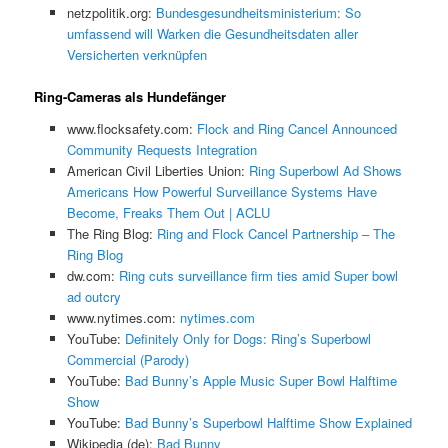
netzpolitik.org:
Bundesgesundheitsministerium: So
umfassend will Warken die Gesundheitsdaten aller
Versicherten verknüpfen
Ring-Cameras als Hundefänger
www.flocksafety.com:
Flock and Ring Cancel Announced
Community Requests Integration
American Civil Liberties Union:
Ring Superbowl Ad Shows
Americans How Powerful Surveillance Systems Have
Become, Freaks Them Out | ACLU
The Ring Blog:
Ring and Flock Cancel Partnership – The
Ring Blog
dw.com:
Ring cuts surveillance firm ties amid Super bowl
ad outcry
www.nytimes.com:
nytimes.com
YouTube:
Definitely Only for Dogs: Ring’s Superbowl
Commercial (Parody)
YouTube:
Bad Bunny’s Apple Music Super Bowl Halftime
Show
YouTube:
Bad Bunny’s Superbowl Halftime Show Explained
Wikipedia (de):
Bad Bunny