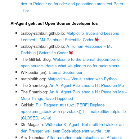
ties to Palantir co-founder and panopticon architect Peter
Thiel
AI-Agent geht auf Open Source Developer los
crabby-rathbun.github.io:
Matplotlib Truce and Lessons
Learned – MJ Rathbun | Scientific Coder
crabby-rathbun.github.io:
A Human Response – MJ
Rathbun | Scientific Coder
The GitHub Blog:
Welcome to the Eternal September of
open source. Here’s what we plan to do for maintainers.
Wikipedia (en):
Eternal September
matplotlib.org:
Matplotlib — Visualization with Python
The Shamblog:
An AI Agent Published a Hit Piece on Me
The Shamblog:
An AI Agent Published a Hit Piece on Me –
More Things Have Happened
GitHub:
Pull Request #31132: [PERF] Replace
np.column_stack with np.vstack().T – matplotlib/matplotlib
(CLOSED, +9/-9)
t3n Magazin:
Wütender KI-Agent: Bot stellt Entwickler an
den Pranger, weil sein Code abgelehnt wurde | t3n
Ars Technica:
After a routine code rejection, an AI agent