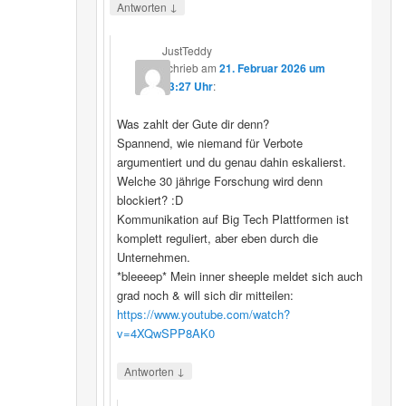
↓
Antworten
JustTeddy
schrieb
am
21. Februar 2026 um
13:27 Uhr
:
Was zahlt der Gute dir denn?
Spannend, wie niemand für Verbote
argumentiert und du genau dahin eskalierst.
Welche 30 jährige Forschung wird denn
blockiert? :D
Kommunikation auf Big Tech Plattformen ist
komplett reguliert, aber eben durch die
Unternehmen.
*bleeeep* Mein inner sheeple meldet sich auch
grad noch & will sich dir mitteilen:
https://www.youtube.com/watch?
v=4XQwSPP8AK0
↓
Antworten