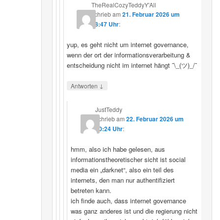
TheRealCozyTeddyY'All
schrieb
am
21. Februar 2026 um
18:47 Uhr
:
yup, es geht nicht um internet governance,
wenn der ort der informationsverarbeitung &
entscheidung nicht im internet hängt ¯\_(ツ)_/¯
↓
Antworten
JustTeddy
schrieb
am
22. Februar 2026 um
20:24 Uhr
:
hmm, also ich habe gelesen, aus
informationstheoretischer sicht ist social
media ein „darknet“, also ein teil des
internets, den man nur authentifiziert
betreten kann.
ich finde auch, dass internet governance
was ganz anderes ist und die regierung nicht