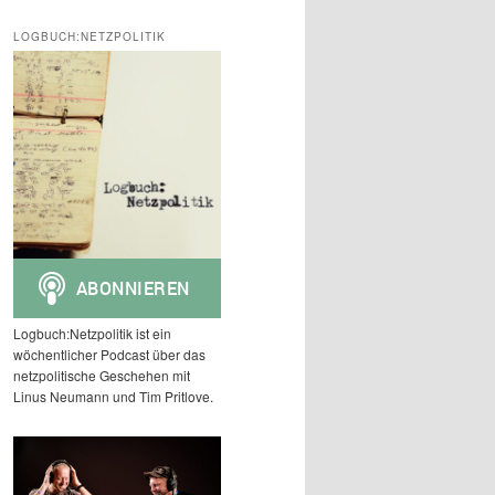
c
h
LOGBUCH:NETZPOLITIK
e
n
Logbuch:Netzpolitik ist ein
wöchentlicher Podcast über das
netzpolitische Geschehen mit
Linus Neumann und Tim Pritlove.