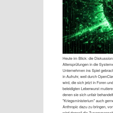
n
r
I
e
n
n
h
I
a
n
Heute im Blick: die Diskussio
Altersprüfungen in die System
l
h
Unternehmen ins Spiel gebracht
in Aufruhr, weil durch OpenCl
t
a
wird, die sich jetzt in Foren u
beleidigten Leberwurst mutiere
s
l
denen sie sich unfair behande
"Kriegsministerium" auch gern
p
t
Anthropic dazu zu bringen, vo
wird derweil die Zusammensch