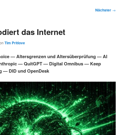
Nächster
→
diert das Internet
on
Tim Pritlove
oice — Altersgrenzen und Altersüberprüfung — AI
Anthropic — QuitGPT — Digital Omnibus — Keep
g — DID und OpenDesk