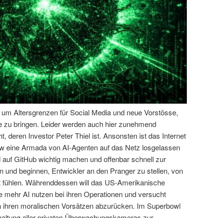
n um Altersgrenzen für Social Media und neue Vorstösse,
e zu bringen. Leider werden auch hier zunehmend
, deren Investor Peter Thiel ist. Ansonsten ist das Internet
aw eine Armada von AI-Agenten auf das Netz losgelassen
nd auf GitHub wichtig machen und offenbar schnell zur
n und beginnen, Entwickler an den Pranger zu stellen, von
lt fühlen. Währenddessen will das US-Amerikanische
e mehr AI nutzen bei ihren Operationen und versucht
n ihren moralischen Vorsätzen abzurücken. Im Superbowl
altung aller privaten Überwachungskameras zur