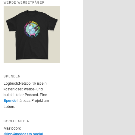
WERDE WERBETRÄGER
SPENDEN
Logbuch:Netzpolitik ist ein
kostenloser, werbe- und
bullshitfreier Podcast. Eine
Spende
hält das Projekt am
Leben.
SOCIAL MEDIA
Mastodon:
@lnp@podcasts.social