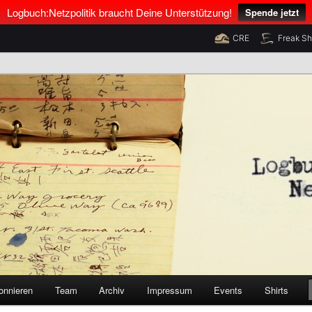
Logbuch:Netzpolitik braucht Deine Unterstützung!
Spende jetzt
CRE
Freak S
nus Neumann und Tim Pritlove
olitik
onnieren
Team
Archiv
Impressum
Events
Shirts