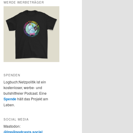
WERDE WERBETRÄGER
SPENDEN
Logbuch:Netzpolitik ist ein
kostenloser, werbe- und
bullshitfreier Podcast. Eine
Spende
hält das Projekt am
Leben.
SOCIAL MEDIA
Mastodon:
@lnp@podcasts.social