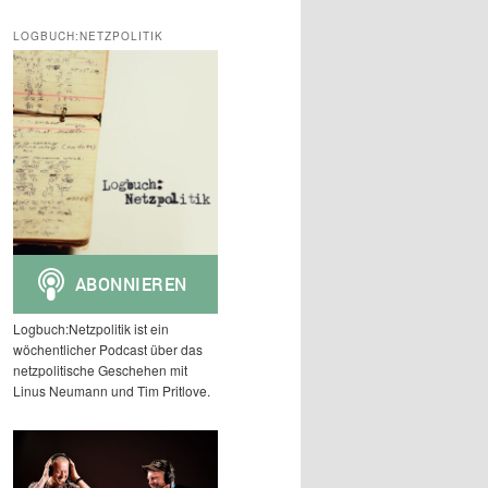
c
h
LOGBUCH:NETZPOLITIK
e
n
Logbuch:Netzpolitik ist ein
wöchentlicher Podcast über das
netzpolitische Geschehen mit
Linus Neumann und Tim Pritlove.