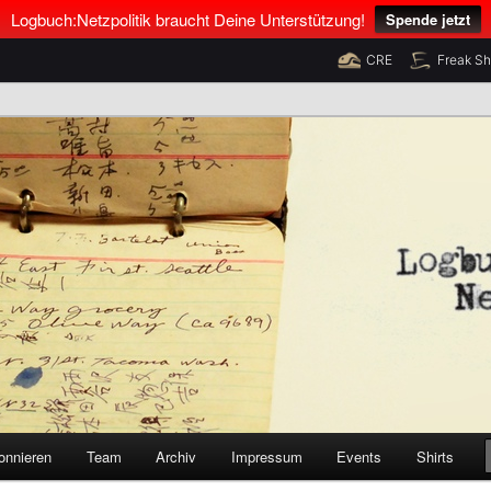
Logbuch:Netzpolitik braucht Deine Unterstützung!
Spende jetzt
CRE
Freak S
nus Neumann und Tim Pritlove
olitik
onnieren
Team
Archiv
Impressum
Events
Shirts