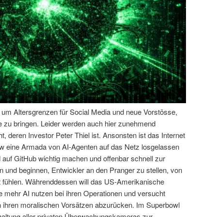
n um Altersgrenzen für Social Media und neue Vorstösse,
e zu bringen. Leider werden auch hier zunehmend
, deren Investor Peter Thiel ist. Ansonsten ist das Internet
aw eine Armada von AI-Agenten auf das Netz losgelassen
nd auf GitHub wichtig machen und offenbar schnell zur
n und beginnen, Entwickler an den Pranger zu stellen, von
lt fühlen. Währenddessen will das US-Amerikanische
e mehr AI nutzen bei ihren Operationen und versucht
n ihren moralischen Vorsätzen abzurücken. Im Superbowl
altung aller privaten Überwachungskameras zur