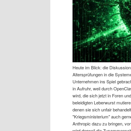
n
r
I
e
n
n
h
I
a
n
Heute im Blick: die Diskussio
Altersprüfungen in die System
l
h
Unternehmen ins Spiel gebracht
in Aufruhr, weil durch OpenCl
t
a
wird, die sich jetzt in Foren u
beleidigten Leberwurst mutiere
s
l
denen sie sich unfair behande
"Kriegsministerium" auch gern
p
t
Anthropic dazu zu bringen, vo
wird derweil die Zusammensch