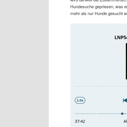
r
s
Hundesuche gepriesen, was ei
mehr als nur Hunde gesucht w
i
p
n
r
g
i
e
n
n
g
e
n