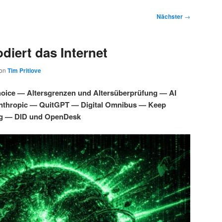
Nächster
→
diert das Internet
on
Tim Pritlove
oice — Altersgrenzen und Altersüberprüfung — AI
Anthropic — QuitGPT — Digital Omnibus — Keep
g — DID und OpenDesk