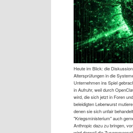
n
r
I
e
n
n
h
I
a
n
Heute im Blick: die Diskussio
Altersprüfungen in die System
l
h
Unternehmen ins Spiel gebracht
in Aufruhr, weil durch OpenCl
t
a
wird, die sich jetzt in Foren u
beleidigten Leberwurst mutiere
s
l
denen sie sich unfair behande
"Kriegsministerium" auch gern
p
t
Anthropic dazu zu bringen, vo
wird derweil die Zusammensch