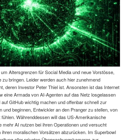
n um Altersgrenzen für Social Media und neue Vorstösse,
e zu bringen. Leider werden auch hier zunehmend
, deren Investor Peter Thiel ist. Ansonsten ist das Internet
aw eine Armada von AI-Agenten auf das Netz losgelassen
nd auf GitHub wichtig machen und offenbar schnell zur
n und beginnen, Entwickler an den Pranger zu stellen, von
lt fühlen. Währenddessen will das US-Amerikanische
e mehr AI nutzen bei ihren Operationen und versucht
n ihren moralischen Vorsätzen abzurücken. Im Superbowl
altung aller privaten Überwachungskameras zur