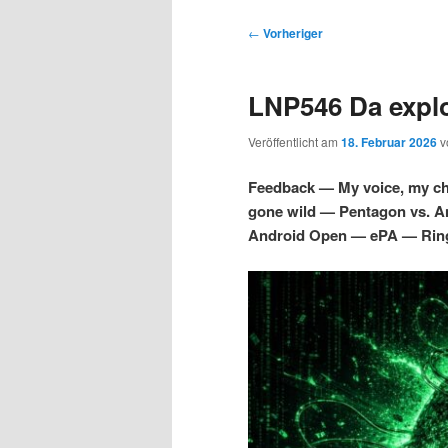
s
u
u
u
p
p
B
←
Vorheriger
r
t
e
m
m
i
m
i
LNP546 Da explo
n
e
t
p
s
g
n
r
Veröffentlicht am
18. Februar 2026
v
e
ü
a
r
e
n
g
Feedback — My voice, my ch
s
gone wild — Pentagon vs. 
i
k
n
Android Open — ePA — Rin
a
m
u
v
i
ä
n
g
a
r
d
t
i
e
ä
o
n