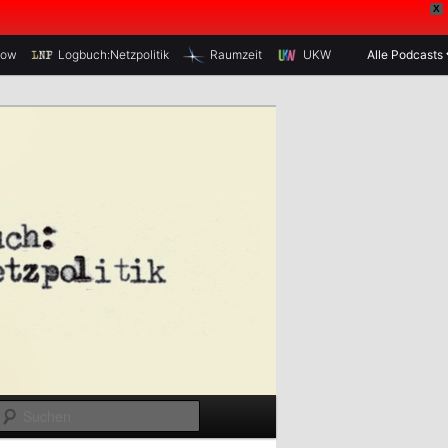
X
how
Logbuch:Netzpolitik
Raumzeit
UKW
Alle Podcasts
S
u