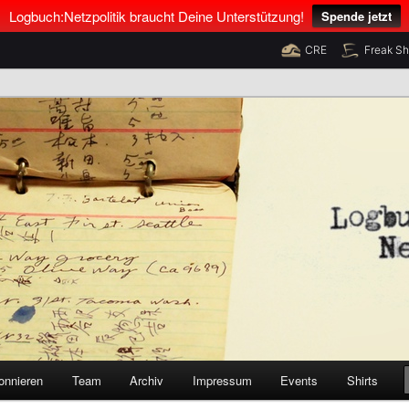
Logbuch:Netzpolitik braucht Deine Unterstützung!
Spende jetzt
CRE
Freak S
nus Neumann und Tim Pritlove
olitik
onnieren
Team
Archiv
Impressum
Events
Shirts