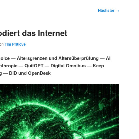
Nächster
→
diert das Internet
on
Tim Pritlove
oice — Altersgrenzen und Altersüberprüfung — AI
Anthropic — QuitGPT — Digital Omnibus — Keep
g — DID und OpenDesk