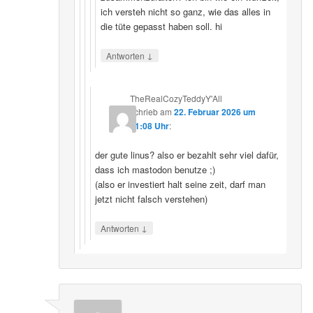
ich versteh nicht so ganz, wie das alles in
die tüte gepasst haben soll. hi
↓
Antworten
TheRealCozyTeddyY'All
schrieb
am
22. Februar 2026 um
21:08 Uhr
:
der gute linus? also er bezahlt sehr viel dafür,
dass ich mastodon benutze ;)
(also er investiert halt seine zeit, darf man
jetzt nicht falsch verstehen)
↓
Antworten