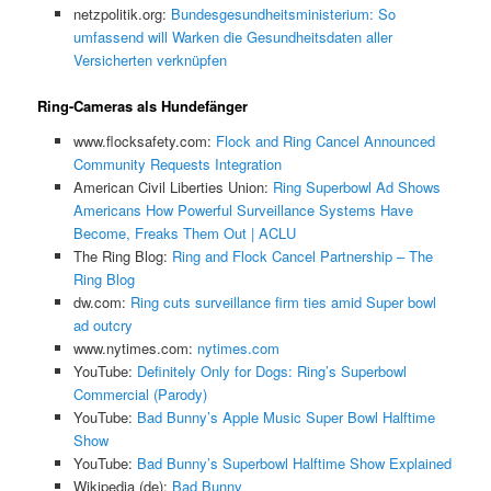
netzpolitik.org:
Bundesgesundheitsministerium: So
umfassend will Warken die Gesundheitsdaten aller
Versicherten verknüpfen
Ring-Cameras als Hundefänger
www.flocksafety.com:
Flock and Ring Cancel Announced
Community Requests Integration
American Civil Liberties Union:
Ring Superbowl Ad Shows
Americans How Powerful Surveillance Systems Have
Become, Freaks Them Out | ACLU
The Ring Blog:
Ring and Flock Cancel Partnership – The
Ring Blog
dw.com:
Ring cuts surveillance firm ties amid Super bowl
ad outcry
www.nytimes.com:
nytimes.com
YouTube:
Definitely Only for Dogs: Ring’s Superbowl
Commercial (Parody)
YouTube:
Bad Bunny’s Apple Music Super Bowl Halftime
Show
YouTube:
Bad Bunny’s Superbowl Halftime Show Explained
Wikipedia (de):
Bad Bunny