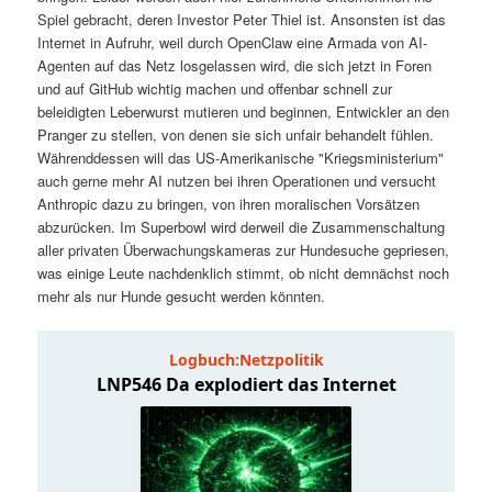
t
a
Spiel gebracht, deren Investor Peter Thiel ist. Ansonsten ist das
Internet in Aufruhr, weil durch OpenClaw eine Armada von AI-
s
l
Agenten auf das Netz losgelassen wird, die sich jetzt in Foren
und auf GitHub wichtig machen und offenbar schnell zur
p
t
beleidigten Leberwurst mutieren und beginnen, Entwickler an den
Pranger zu stellen, von denen sie sich unfair behandelt fühlen.
Währenddessen will das US-Amerikanische "Kriegsministerium"
r
s
auch gerne mehr AI nutzen bei ihren Operationen und versucht
Anthropic dazu zu bringen, von ihren moralischen Vorsätzen
i
p
abzurücken. Im Superbowl wird derweil die Zusammenschaltung
aller privaten Überwachungskameras zur Hundesuche gepriesen,
n
r
was einige Leute nachdenklich stimmt, ob nicht demnächst noch
mehr als nur Hunde gesucht werden könnten.
g
i
e
n
n
g
e
n