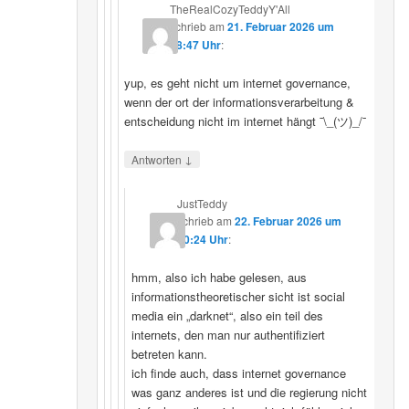
TheRealCozyTeddyY'All
schrieb
am
21. Februar 2026 um
18:47 Uhr
:
yup, es geht nicht um internet governance,
wenn der ort der informationsverarbeitung &
entscheidung nicht im internet hängt ¯\_(ツ)_/¯
↓
Antworten
JustTeddy
schrieb
am
22. Februar 2026 um
20:24 Uhr
:
hmm, also ich habe gelesen, aus
informationstheoretischer sicht ist social
media ein „darknet“, also ein teil des
internets, den man nur authentifiziert
betreten kann.
ich finde auch, dass internet governance
was ganz anderes ist und die regierung nicht