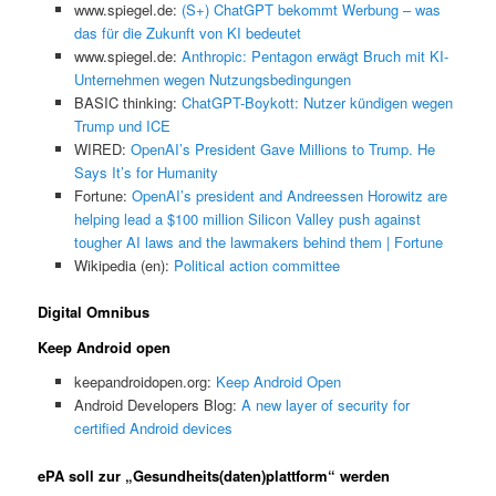
www.spiegel.de:
(S+) ChatGPT bekommt Werbung – was
das für die Zukunft von KI bedeutet
www.spiegel.de:
Anthropic: Pentagon erwägt Bruch mit KI-
Unternehmen wegen Nutzungsbedingungen
BASIC thinking:
ChatGPT-Boykott: Nutzer kündigen wegen
Trump und ICE
WIRED:
OpenAI’s President Gave Millions to Trump. He
Says It’s for Humanity
Fortune:
OpenAI’s president and Andreessen Horowitz are
helping lead a $100 million Silicon Valley push against
tougher AI laws and the lawmakers behind them | Fortune
Wikipedia (en):
Political action committee
Digital Omnibus
Keep Android open
keepandroidopen.org:
Keep Android Open
Android Developers Blog:
A new layer of security for
certified Android devices
ePA soll zur „Gesundheits(daten)plattform“ werden