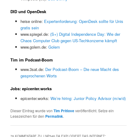
DID und OpenDesk
heise online:
Expertenforderung: OpenDesk sollte für Unis
gratis sein
www.spiegel.de:
(S+) Digital Independence Day: Wie der
Chaos Computer Club gegen US-Techkonzerne kämpft
www.golem.de:
Golem
Tim im Podcast-Boom
www.3sat.de:
Der Podcast-Boom – Die neue Macht des
gesprochenen Worts
Jobs: epicenter.works
epicenter.works:
We’re hiring: Junior Policy Advisor (m/w/d)
Dieser Eintrag wurde von
Tim Pritlove
veröffentlicht. Setze ein
Lesezeichen für den
Permalink
.
76 KOMMENTARE ZU „
LNP546 DA EXPLODIERT DAS INTERNET
“