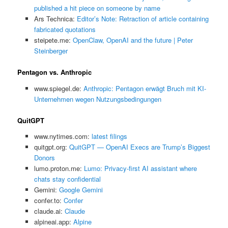
published a hit piece on someone by name
Ars Technica:
Editor’s Note: Retraction of article containing
fabricated quotations
steipete.me:
OpenClaw, OpenAI and the future | Peter
Steinberger
Pentagon vs. Anthropic
www.spiegel.de:
Anthropic: Pentagon erwägt Bruch mit KI-
Unternehmen wegen Nutzungsbedingungen
QuitGPT
www.nytimes.com:
latest filings
quitgpt.org:
QuitGPT — OpenAI Execs are Trump’s Biggest
Donors
lumo.proton.me:
Lumo: Privacy-first AI assistant where
chats stay confidential
Gemini:
‎Google Gemini
confer.to:
Confer
claude.ai:
Claude
alpineai.app:
Alpine