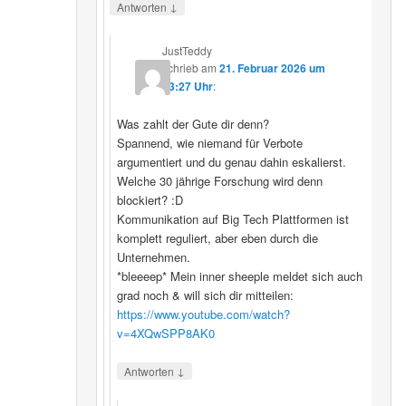
↓
Antworten
JustTeddy
schrieb
am
21. Februar 2026 um
13:27 Uhr
:
Was zahlt der Gute dir denn?
Spannend, wie niemand für Verbote
argumentiert und du genau dahin eskalierst.
Welche 30 jährige Forschung wird denn
blockiert? :D
Kommunikation auf Big Tech Plattformen ist
komplett reguliert, aber eben durch die
Unternehmen.
*bleeeep* Mein inner sheeple meldet sich auch
grad noch & will sich dir mitteilen:
https://www.youtube.com/watch?
v=4XQwSPP8AK0
↓
Antworten