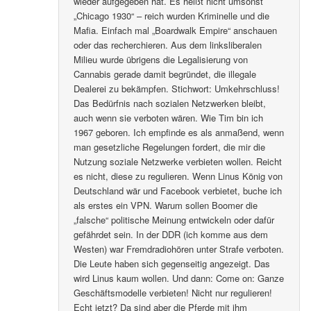
wieder aufgegeben hat. Es heißt nicht umsonst
„Chicago 1930“ – reich wurden Kriminelle und die
Mafia. Einfach mal „Boardwalk Empire“ anschauen
oder das recherchieren. Aus dem linksliberalen
Milieu wurde übrigens die Legalisierung von
Cannabis gerade damit begründet, die illegale
Dealerei zu bekämpfen. Stichwort: Umkehrschluss!
Das Bedürfnis nach sozialen Netzwerken bleibt,
auch wenn sie verboten wären. Wie Tim bin ich
1967 geboren. Ich empfinde es als anmaßend, wenn
man gesetzliche Regelungen fordert, die mir die
Nutzung soziale Netzwerke verbieten wollen. Reicht
es nicht, diese zu regulieren. Wenn Linus König von
Deutschland wär und Facebook verbietet, buche ich
als erstes ein VPN. Warum sollen Boomer die
„falsche“ politische Meinung entwickeln oder dafür
gefährdet sein. In der DDR (ich komme aus dem
Westen) war Fremdradiohören unter Strafe verboten.
Die Leute haben sich gegenseitig angezeigt. Das
wird Linus kaum wollen. Und dann: Come on: Ganze
Geschäftsmodelle verbieten! Nicht nur regulieren!
Echt jetzt? Da sind aber die Pferde mit ihm