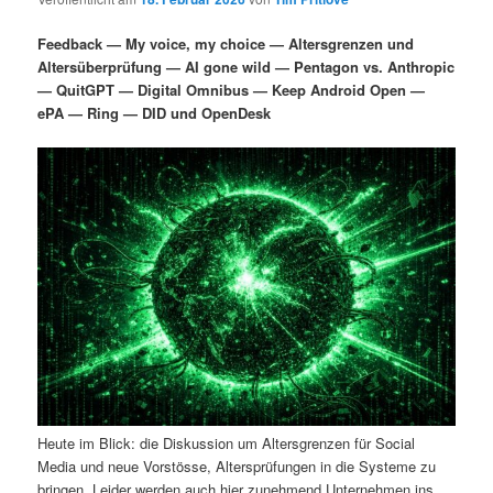
i
s
m
u
n
n
Feedback — My voice, my choice — Altersgrenzen und
g
a
Altersüberprüfung — AI gone wild — Pentagon vs. Anthropic
ä
n
e
v
— QuitGPT — Digital Omnibus — Keep Android Open —
n
i
ePA — Ring — DID und OpenDesk
r
d
g
a
e
ä
t
i
n
r
o
n
I
e
n
n
h
I
a
n
Heute im Blick: die Diskussion um Altersgrenzen für Social
l
h
Media und neue Vorstösse, Altersprüfungen in die Systeme zu
bringen. Leider werden auch hier zunehmend Unternehmen ins