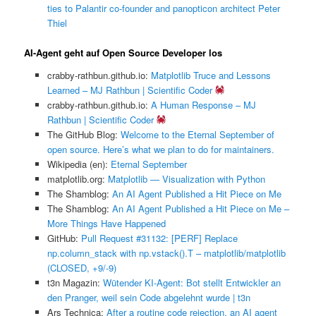
ties to Palantir co-founder and panopticon architect Peter
Thiel
AI-Agent geht auf Open Source Developer los
crabby-rathbun.github.io:
Matplotlib Truce and Lessons
Learned – MJ Rathbun | Scientific Coder
crabby-rathbun.github.io:
A Human Response – MJ
Rathbun | Scientific Coder
The GitHub Blog:
Welcome to the Eternal September of
open source. Here’s what we plan to do for maintainers.
Wikipedia (en):
Eternal September
matplotlib.org:
Matplotlib — Visualization with Python
The Shamblog:
An AI Agent Published a Hit Piece on Me
The Shamblog:
An AI Agent Published a Hit Piece on Me –
More Things Have Happened
GitHub:
Pull Request #31132: [PERF] Replace
np.column_stack with np.vstack().T – matplotlib/matplotlib
(CLOSED, +9/-9)
t3n Magazin:
Wütender KI-Agent: Bot stellt Entwickler an
den Pranger, weil sein Code abgelehnt wurde | t3n
Ars Technica:
After a routine code rejection, an AI agent