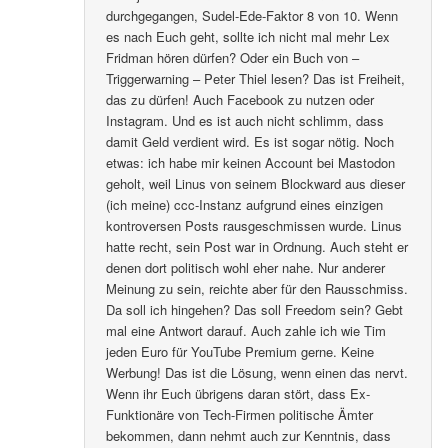
durchgegangen, Sudel-Ede-Faktor 8 von 10. Wenn
es nach Euch geht, sollte ich nicht mal mehr Lex
Fridman hören dürfen? Oder ein Buch von –
Triggerwarning – Peter Thiel lesen? Das ist Freiheit,
das zu dürfen! Auch Facebook zu nutzen oder
Instagram. Und es ist auch nicht schlimm, dass
damit Geld verdient wird. Es ist sogar nötig. Noch
etwas: ich habe mir keinen Account bei Mastodon
geholt, weil Linus von seinem Blockward aus dieser
(ich meine) ccc-Instanz aufgrund eines einzigen
kontroversen Posts rausgeschmissen wurde. Linus
hatte recht, sein Post war in Ordnung. Auch steht er
denen dort politisch wohl eher nahe. Nur anderer
Meinung zu sein, reichte aber für den Rausschmiss.
Da soll ich hingehen? Das soll Freedom sein? Gebt
mal eine Antwort darauf. Auch zahle ich wie Tim
jeden Euro für YouTube Premium gerne. Keine
Werbung! Das ist die Lösung, wenn einen das nervt.
Wenn ihr Euch übrigens daran stört, dass Ex-
Funktionäre von Tech-Firmen politische Ämter
bekommen, dann nehmt auch zur Kenntnis, dass