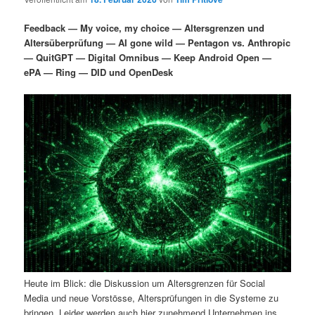
i
s
m
u
n
n
Feedback — My voice, my choice — Altersgrenzen und
g
a
Altersüberprüfung — AI gone wild — Pentagon vs. Anthropic
ä
n
e
v
— QuitGPT — Digital Omnibus — Keep Android Open —
n
i
ePA — Ring — DID und OpenDesk
r
d
g
a
e
ä
t
i
n
r
o
n
I
e
n
n
h
I
a
n
Heute im Blick: die Diskussion um Altersgrenzen für Social
l
h
Media und neue Vorstösse, Altersprüfungen in die Systeme zu
bringen. Leider werden auch hier zunehmend Unternehmen ins