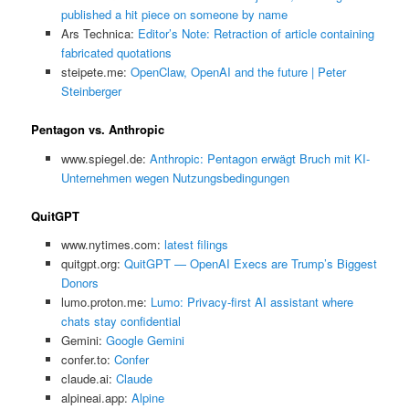
published a hit piece on someone by name
Ars Technica:
Editor’s Note: Retraction of article containing
fabricated quotations
steipete.me:
OpenClaw, OpenAI and the future | Peter
Steinberger
Pentagon vs. Anthropic
www.spiegel.de:
Anthropic: Pentagon erwägt Bruch mit KI-
Unternehmen wegen Nutzungsbedingungen
QuitGPT
www.nytimes.com:
latest filings
quitgpt.org:
QuitGPT — OpenAI Execs are Trump’s Biggest
Donors
lumo.proton.me:
Lumo: Privacy-first AI assistant where
chats stay confidential
Gemini:
‎Google Gemini
confer.to:
Confer
claude.ai:
Claude
alpineai.app:
Alpine