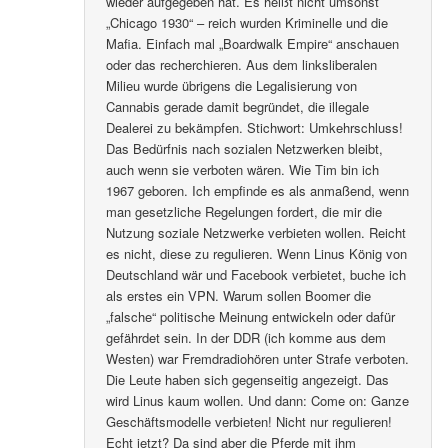
wieder aufgegeben hat. Es heißt nicht umsonst
„Chicago 1930“ – reich wurden Kriminelle und die
Mafia. Einfach mal „Boardwalk Empire“ anschauen
oder das recherchieren. Aus dem linksliberalen
Milieu wurde übrigens die Legalisierung von
Cannabis gerade damit begründet, die illegale
Dealerei zu bekämpfen. Stichwort: Umkehrschluss!
Das Bedürfnis nach sozialen Netzwerken bleibt,
auch wenn sie verboten wären. Wie Tim bin ich
1967 geboren. Ich empfinde es als anmaßend, wenn
man gesetzliche Regelungen fordert, die mir die
Nutzung soziale Netzwerke verbieten wollen. Reicht
es nicht, diese zu regulieren. Wenn Linus König von
Deutschland wär und Facebook verbietet, buche ich
als erstes ein VPN. Warum sollen Boomer die
„falsche“ politische Meinung entwickeln oder dafür
gefährdet sein. In der DDR (ich komme aus dem
Westen) war Fremdradiohören unter Strafe verboten.
Die Leute haben sich gegenseitig angezeigt. Das
wird Linus kaum wollen. Und dann: Come on: Ganze
Geschäftsmodelle verbieten! Nicht nur regulieren!
Echt jetzt? Da sind aber die Pferde mit ihm