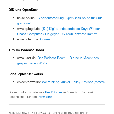
DID und OpenDesk
heise online:
Expertenforderung: OpenDesk sollte für Unis
gratis sein
www.spiegel.de:
(S+) Digital Independence Day: Wie der
Chaos Computer Club gegen US-Techkonzerne kämpft
www.golem.de:
Golem
Tim im Podcast-Boom
www.3sat.de:
Der Podcast-Boom – Die neue Macht des
gesprochenen Worts
Jobs: epicenter.works
epicenter.works:
We’re hiring: Junior Policy Advisor (m/w/d)
Dieser Eintrag wurde von
Tim Pritlove
veröffentlicht. Setze ein
Lesezeichen für den
Permalink
.
76 KOMMENTARE ZU „
LNP546 DA EXPLODIERT DAS INTERNET
“