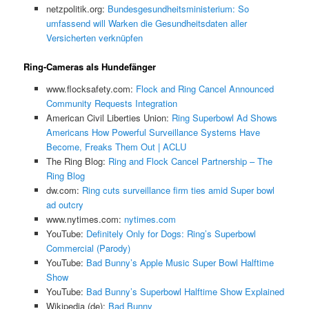
netzpolitik.org:
Bundesgesundheitsministerium: So
umfassend will Warken die Gesundheitsdaten aller
Versicherten verknüpfen
Ring-Cameras als Hundefänger
www.flocksafety.com:
Flock and Ring Cancel Announced
Community Requests Integration
American Civil Liberties Union:
Ring Superbowl Ad Shows
Americans How Powerful Surveillance Systems Have
Become, Freaks Them Out | ACLU
The Ring Blog:
Ring and Flock Cancel Partnership – The
Ring Blog
dw.com:
Ring cuts surveillance firm ties amid Super bowl
ad outcry
www.nytimes.com:
nytimes.com
YouTube:
Definitely Only for Dogs: Ring’s Superbowl
Commercial (Parody)
YouTube:
Bad Bunny’s Apple Music Super Bowl Halftime
Show
YouTube:
Bad Bunny’s Superbowl Halftime Show Explained
Wikipedia (de):
Bad Bunny