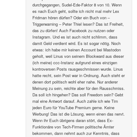
durchgegangen, Sudel-Ede-Faktor 8 von 10. Wenn
es nach Euch geht, sollte ich nicht mal mehr Lex
Fridman hören dürfen? Oder ein Buch von –
Triggerwarning – Peter Thiel lesen? Das ist Freiheit,
das zu dürfen! Auch Facebook zu nutzen oder
Instagram. Und es ist auch nicht schlimm, dass
damit Geld verdient wird. Es ist sogar nötig. Noch
etwas: ich habe mir keinen Account bei Mastodon
geholt, weil Linus von seinem Blockward aus dieser
(ich meine) ccc-Instanz aufgrund eines einzigen
kontroversen Posts rausgeschmissen wurde. Linus
hatte recht, sein Post war in Ordnung. Auch steht er
denen dort politisch wohl eher nahe. Nur anderer
Meinung zu sein, reichte aber für den Rausschmiss.
Da soll ich hingehen? Das soll Freedom sein? Gebt
mal eine Antwort darauf. Auch zahle ich wie Tim
jeden Euro für YouTube Premium gerne. Keine
Werbung! Das ist die Lösung, wenn einen das nervt.
Wenn ihr Euch übrigens daran stört, dass Ex-
Funktionäre von Tech-Firmen politische Ämter
bekommen, dann nehmt auch zur Kenntnis, dass