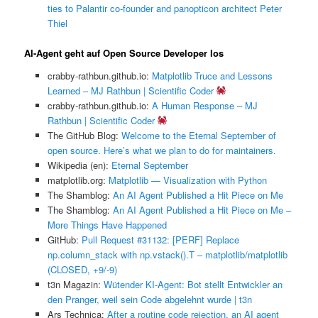
ties to Palantir co-founder and panopticon architect Peter
Thiel
AI-Agent geht auf Open Source Developer los
crabby-rathbun.github.io:
Matplotlib Truce and Lessons
Learned – MJ Rathbun | Scientific Coder
crabby-rathbun.github.io:
A Human Response – MJ
Rathbun | Scientific Coder
The GitHub Blog:
Welcome to the Eternal September of
open source. Here’s what we plan to do for maintainers.
Wikipedia (en):
Eternal September
matplotlib.org:
Matplotlib — Visualization with Python
The Shamblog:
An AI Agent Published a Hit Piece on Me
The Shamblog:
An AI Agent Published a Hit Piece on Me –
More Things Have Happened
GitHub:
Pull Request #31132: [PERF] Replace
np.column_stack with np.vstack().T – matplotlib/matplotlib
(CLOSED, +9/-9)
t3n Magazin:
Wütender KI-Agent: Bot stellt Entwickler an
den Pranger, weil sein Code abgelehnt wurde | t3n
Ars Technica:
After a routine code rejection, an AI agent