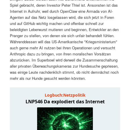
t
a
Spiel gebracht, deren Investor Peter Thiel ist. Ansonsten ist das
Internet in Aufruhr, weil durch OpenClaw eine Armada von AI-
s
l
Agenten auf das Netz losgelassen wird, die sich jetzt in Foren
und auf GitHub wichtig machen und offenbar schnell zur
p
t
beleidigten Leberwurst mutieren und beginnen, Entwickler an den
Pranger zu stellen, von denen sie sich unfair behandelt fühlen.
Währenddessen will das US-Amerikanische "Kriegsministerium"
r
s
auch gerne mehr AI nutzen bei ihren Operationen und versucht
Anthropic dazu zu bringen, von ihren moralischen Vorsätzen
i
p
abzurücken. Im Superbowl wird derweil die Zusammenschaltung
aller privaten Überwachungskameras zur Hundesuche gepriesen,
n
r
was einige Leute nachdenklich stimmt, ob nicht demnächst noch
mehr als nur Hunde gesucht werden könnten.
g
i
e
n
n
g
e
n