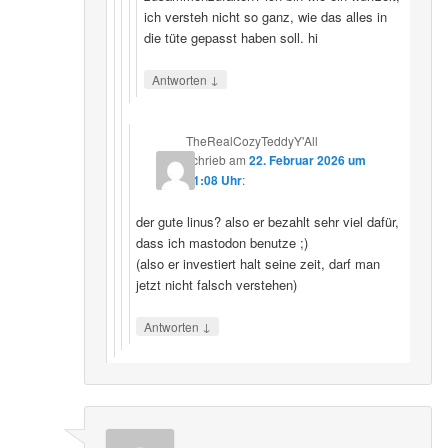
ich versteh nicht so ganz, wie das alles in
die tüte gepasst haben soll. hi
↓
Antworten
TheRealCozyTeddyY'All
schrieb
am
22. Februar 2026 um
21:08 Uhr
:
der gute linus? also er bezahlt sehr viel dafür,
dass ich mastodon benutze ;)
(also er investiert halt seine zeit, darf man
jetzt nicht falsch verstehen)
↓
Antworten