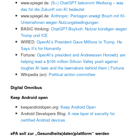
www.spiegel.de:
(S+) ChatGPT bekommt Werbung – was
das für die Zukunft von KI bedeutet
www.spiegel.de:
Anthropic: Pentagon erwägt Bruch mit KI-
Unternehmen wegen Nutzungsbedingungen
BASIC thinking:
ChatGPT-Boykott: Nutzer kündigen wegen
Trump und ICE
WIRED:
OpenAI’s President Gave Millions to Trump. He
Says It’s for Humanity
Fortune:
OpenAI’s president and Andreessen Horowitz are
helping lead a $100 million Silicon Valley push against
tougher AI laws and the lawmakers behind them | Fortune
Wikipedia (en):
Political action committee
Digital Omnibus
Keep Android open
keepandroidopen.org:
Keep Android Open
Android Developers Blog:
A new layer of security for
certified Android devices
ePA soll zur „Gesundheits(daten)plattform“ werden