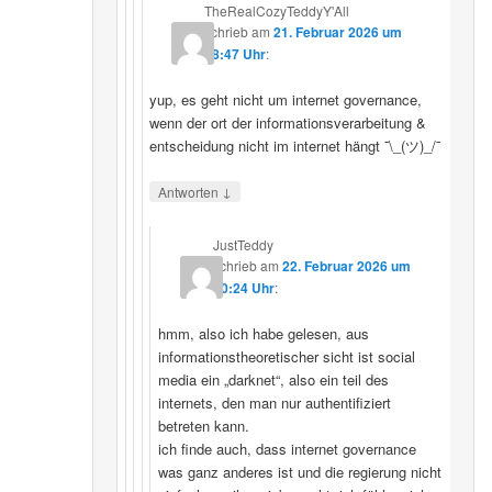
TheRealCozyTeddyY'All
schrieb
am
21. Februar 2026 um
18:47 Uhr
:
yup, es geht nicht um internet governance,
wenn der ort der informationsverarbeitung &
entscheidung nicht im internet hängt ¯\_(ツ)_/¯
↓
Antworten
JustTeddy
schrieb
am
22. Februar 2026 um
20:24 Uhr
:
hmm, also ich habe gelesen, aus
informationstheoretischer sicht ist social
media ein „darknet“, also ein teil des
internets, den man nur authentifiziert
betreten kann.
ich finde auch, dass internet governance
was ganz anderes ist und die regierung nicht