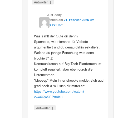
↓
Antworten
JustTeddy
schrieb
am
21. Februar 2026 um
13:27 Uhr
:
Was zahlt der Gute dir denn?
Spannend, wie niemand für Verbote
argumentiert und du genau dahin eskalierst.
Welche 30 jährige Forschung wird denn
blockiert? :D
Kommunikation auf Big Tech Plattformen ist
komplett reguliert, aber eben durch die
Unternehmen.
*bleeeep* Mein inner sheeple meldet sich auch
grad noch & will sich dir mitteilen:
https://www.youtube.com/watch?
v=4XQwSPP8AK0
↓
Antworten