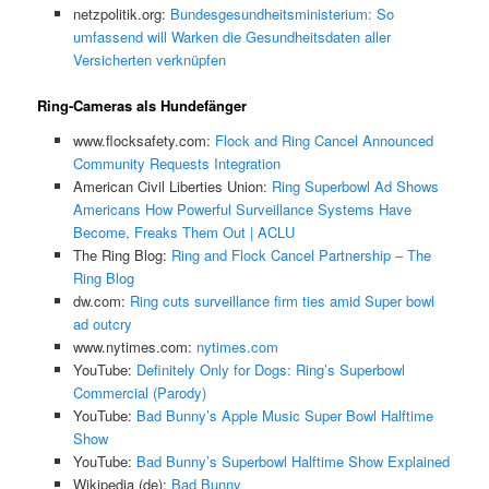
netzpolitik.org:
Bundesgesundheitsministerium: So
umfassend will Warken die Gesundheitsdaten aller
Versicherten verknüpfen
Ring-Cameras als Hundefänger
www.flocksafety.com:
Flock and Ring Cancel Announced
Community Requests Integration
American Civil Liberties Union:
Ring Superbowl Ad Shows
Americans How Powerful Surveillance Systems Have
Become, Freaks Them Out | ACLU
The Ring Blog:
Ring and Flock Cancel Partnership – The
Ring Blog
dw.com:
Ring cuts surveillance firm ties amid Super bowl
ad outcry
www.nytimes.com:
nytimes.com
YouTube:
Definitely Only for Dogs: Ring’s Superbowl
Commercial (Parody)
YouTube:
Bad Bunny’s Apple Music Super Bowl Halftime
Show
YouTube:
Bad Bunny’s Superbowl Halftime Show Explained
Wikipedia (de):
Bad Bunny