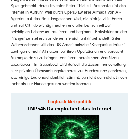
t
a
Spiel gebracht, deren Investor Peter Thiel ist. Ansonsten ist das
Internet in Aufruhr, weil durch OpenClaw eine Armada von AI-
s
l
Agenten auf das Netz losgelassen wird, die sich jetzt in Foren
und auf GitHub wichtig machen und offenbar schnell zur
p
t
beleidigten Leberwurst mutieren und beginnen, Entwickler an den
Pranger zu stellen, von denen sie sich unfair behandelt fühlen.
Währenddessen will das US-Amerikanische "Kriegsministerium"
r
s
auch gerne mehr AI nutzen bei ihren Operationen und versucht
Anthropic dazu zu bringen, von ihren moralischen Vorsätzen
i
p
abzurücken. Im Superbowl wird derweil die Zusammenschaltung
aller privaten Überwachungskameras zur Hundesuche gepriesen,
n
r
was einige Leute nachdenklich stimmt, ob nicht demnächst noch
mehr als nur Hunde gesucht werden könnten.
g
i
e
n
n
g
e
n