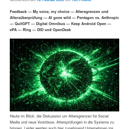
i
s
m
u
n
n
Feedback — My voice, my choice — Altersgrenzen und
g
a
Altersüberprüfung — AI gone wild — Pentagon vs. Anthropic
ä
n
e
v
— QuitGPT — Digital Omnibus — Keep Android Open —
n
i
ePA — Ring — DID und OpenDesk
r
d
g
a
e
ä
t
i
n
r
o
n
I
e
n
n
h
I
a
n
Heute im Blick: die Diskussion um Altersgrenzen für Social
l
h
Media und neue Vorstösse, Altersprüfungen in die Systeme zu
bringen. Leider werden auch hier zunehmend Unternehmen ins