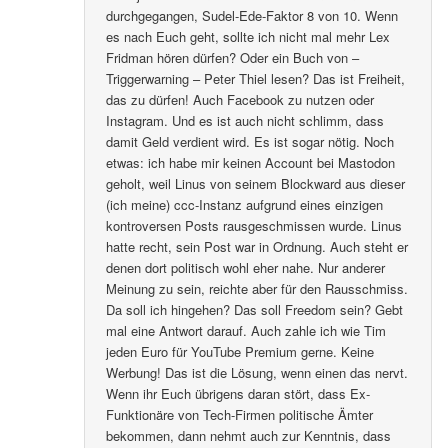
durchgegangen, Sudel-Ede-Faktor 8 von 10. Wenn
es nach Euch geht, sollte ich nicht mal mehr Lex
Fridman hören dürfen? Oder ein Buch von –
Triggerwarning – Peter Thiel lesen? Das ist Freiheit,
das zu dürfen! Auch Facebook zu nutzen oder
Instagram. Und es ist auch nicht schlimm, dass
damit Geld verdient wird. Es ist sogar nötig. Noch
etwas: ich habe mir keinen Account bei Mastodon
geholt, weil Linus von seinem Blockward aus dieser
(ich meine) ccc-Instanz aufgrund eines einzigen
kontroversen Posts rausgeschmissen wurde. Linus
hatte recht, sein Post war in Ordnung. Auch steht er
denen dort politisch wohl eher nahe. Nur anderer
Meinung zu sein, reichte aber für den Rausschmiss.
Da soll ich hingehen? Das soll Freedom sein? Gebt
mal eine Antwort darauf. Auch zahle ich wie Tim
jeden Euro für YouTube Premium gerne. Keine
Werbung! Das ist die Lösung, wenn einen das nervt.
Wenn ihr Euch übrigens daran stört, dass Ex-
Funktionäre von Tech-Firmen politische Ämter
bekommen, dann nehmt auch zur Kenntnis, dass