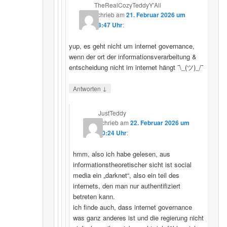
TheRealCozyTeddyY'All
schrieb
am
21. Februar 2026 um
18:47 Uhr
:
yup, es geht nicht um internet governance,
wenn der ort der informationsverarbeitung &
entscheidung nicht im internet hängt ¯\_(ツ)_/¯
↓
Antworten
JustTeddy
schrieb
am
22. Februar 2026 um
20:24 Uhr
:
hmm, also ich habe gelesen, aus
informationstheoretischer sicht ist social
media ein „darknet“, also ein teil des
internets, den man nur authentifiziert
betreten kann.
ich finde auch, dass internet governance
was ganz anderes ist und die regierung nicht