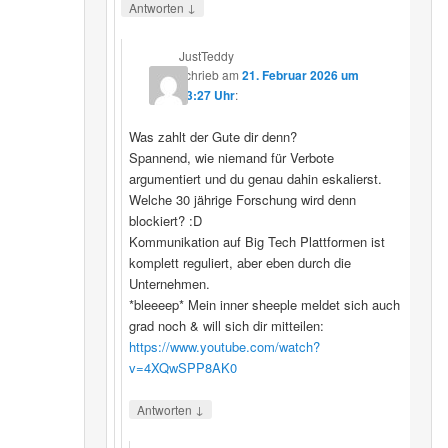
↓
Antworten
JustTeddy
schrieb
am
21. Februar 2026 um
13:27 Uhr
:
Was zahlt der Gute dir denn?
Spannend, wie niemand für Verbote
argumentiert und du genau dahin eskalierst.
Welche 30 jährige Forschung wird denn
blockiert? :D
Kommunikation auf Big Tech Plattformen ist
komplett reguliert, aber eben durch die
Unternehmen.
*bleeeep* Mein inner sheeple meldet sich auch
grad noch & will sich dir mitteilen:
https://www.youtube.com/watch?
v=4XQwSPP8AK0
↓
Antworten