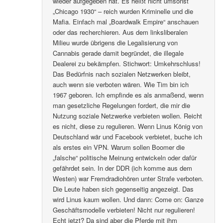
wieder aufgegeben hat. Es heißt nicht umsonst
„Chicago 1930“ – reich wurden Kriminelle und die
Mafia. Einfach mal „Boardwalk Empire“ anschauen
oder das recherchieren. Aus dem linksliberalen
Milieu wurde übrigens die Legalisierung von
Cannabis gerade damit begründet, die illegale
Dealerei zu bekämpfen. Stichwort: Umkehrschluss!
Das Bedürfnis nach sozialen Netzwerken bleibt,
auch wenn sie verboten wären. Wie Tim bin ich
1967 geboren. Ich empfinde es als anmaßend, wenn
man gesetzliche Regelungen fordert, die mir die
Nutzung soziale Netzwerke verbieten wollen. Reicht
es nicht, diese zu regulieren. Wenn Linus König von
Deutschland wär und Facebook verbietet, buche ich
als erstes ein VPN. Warum sollen Boomer die
„falsche“ politische Meinung entwickeln oder dafür
gefährdet sein. In der DDR (ich komme aus dem
Westen) war Fremdradiohören unter Strafe verboten.
Die Leute haben sich gegenseitig angezeigt. Das
wird Linus kaum wollen. Und dann: Come on: Ganze
Geschäftsmodelle verbieten! Nicht nur regulieren!
Echt jetzt? Da sind aber die Pferde mit ihm