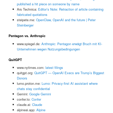
published a hit piece on someone by name
Ars Technica:
Editor’s Note: Retraction of article containing
fabricated quotations
steipete.me:
OpenClaw, OpenAI and the future | Peter
Steinberger
Pentagon vs. Anthropic
www.spiegel.de:
Anthropic: Pentagon erwägt Bruch mit KI-
Unternehmen wegen Nutzungsbedingungen
QuitGPT
www.nytimes.com:
latest filings
quitgpt.org:
QuitGPT — OpenAI Execs are Trump’s Biggest
Donors
lumo.proton.me:
Lumo: Privacy-first AI assistant where
chats stay confidential
Gemini:
‎Google Gemini
confer.to:
Confer
claude.ai:
Claude
alpineai.app:
Alpine