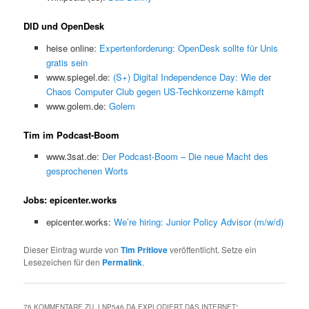
DID und OpenDesk
heise online:
Expertenforderung: OpenDesk sollte für Unis
gratis sein
www.spiegel.de:
(S+) Digital Independence Day: Wie der
Chaos Computer Club gegen US-Techkonzerne kämpft
www.golem.de:
Golem
Tim im Podcast-Boom
www.3sat.de:
Der Podcast-Boom – Die neue Macht des
gesprochenen Worts
Jobs: epicenter.works
epicenter.works:
We’re hiring: Junior Policy Advisor (m/w/d)
Dieser Eintrag wurde von
Tim Pritlove
veröffentlicht. Setze ein
Lesezeichen für den
Permalink
.
76 KOMMENTARE ZU „
LNP546 DA EXPLODIERT DAS INTERNET
“