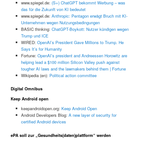
www.spiegel.de:
(S+) ChatGPT bekommt Werbung – was
das für die Zukunft von KI bedeutet
www.spiegel.de:
Anthropic: Pentagon erwägt Bruch mit KI-
Unternehmen wegen Nutzungsbedingungen
BASIC thinking:
ChatGPT-Boykott: Nutzer kündigen wegen
Trump und ICE
WIRED:
OpenAI’s President Gave Millions to Trump. He
Says It’s for Humanity
Fortune:
OpenAI’s president and Andreessen Horowitz are
helping lead a $100 million Silicon Valley push against
tougher AI laws and the lawmakers behind them | Fortune
Wikipedia (en):
Political action committee
Digital Omnibus
Keep Android open
keepandroidopen.org:
Keep Android Open
Android Developers Blog:
A new layer of security for
certified Android devices
ePA soll zur „Gesundheits(daten)plattform“ werden