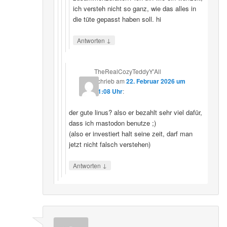
ich versteh nicht so ganz, wie das alles in
die tüte gepasst haben soll. hi
↓
Antworten
TheRealCozyTeddyY'All
schrieb
am
22. Februar 2026 um
21:08 Uhr
:
der gute linus? also er bezahlt sehr viel dafür,
dass ich mastodon benutze ;)
(also er investiert halt seine zeit, darf man
jetzt nicht falsch verstehen)
↓
Antworten