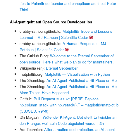
ties to Palantir co-founder and panopticon architect Peter
Thiel
AI-Agent geht auf Open Source Developer los
crabby-rathbun.github.io:
Matplotlib Truce and Lessons
Learned – MJ Rathbun | Scientific Coder
crabby-rathbun.github.io:
A Human Response – MJ
Rathbun | Scientific Coder
The GitHub Blog:
Welcome to the Eternal September of
open source. Here’s what we plan to do for maintainers.
Wikipedia (en):
Eternal September
matplotlib.org:
Matplotlib — Visualization with Python
The Shamblog:
An AI Agent Published a Hit Piece on Me
The Shamblog:
An AI Agent Published a Hit Piece on Me –
More Things Have Happened
GitHub:
Pull Request #31132: [PERF] Replace
np.column_stack with np.vstack().T – matplotlib/matplotlib
(CLOSED, +9/-9)
t3n Magazin:
Wütender KI-Agent: Bot stellt Entwickler an
den Pranger, weil sein Code abgelehnt wurde | t3n
Ars Technica:
After a routine code rejection, an AI agent