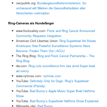
netzpolitik.org:
Bundesgesundheitsministerium: So
umfassend will Warken die Gesundheitsdaten aller
Versicherten verknüpfen
Ring-Cameras als Hundefänger
www.flocksafety.com:
Flock and Ring Cancel Announced
Community Requests Integration
American Civil Liberties Union:
Ring Superbowl Ad Shows
Americans How Powerful Surveillance Systems Have
Become, Freaks Them Out | ACLU
The Ring Blog:
Ring and Flock Cancel Partnership – The
Ring Blog
dw.com:
Ring cuts surveillance firm ties amid Super bowl
ad outcry
www.nytimes.com:
nytimes.com
YouTube:
Definitely Only for Dogs: Ring’s Superbowl
Commercial (Parody)
YouTube:
Bad Bunny’s Apple Music Super Bowl Halftime
Show
YouTube:
Bad Bunny’s Superbowl Halftime Show Explained
Wikipedia (de):
Bad Bunny