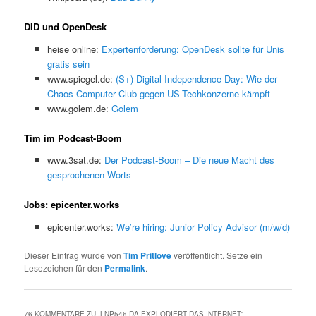
DID und OpenDesk
heise online:
Expertenforderung: OpenDesk sollte für Unis
gratis sein
www.spiegel.de:
(S+) Digital Independence Day: Wie der
Chaos Computer Club gegen US-Techkonzerne kämpft
www.golem.de:
Golem
Tim im Podcast-Boom
www.3sat.de:
Der Podcast-Boom – Die neue Macht des
gesprochenen Worts
Jobs: epicenter.works
epicenter.works:
We’re hiring: Junior Policy Advisor (m/w/d)
Dieser Eintrag wurde von
Tim Pritlove
veröffentlicht. Setze ein
Lesezeichen für den
Permalink
.
76 KOMMENTARE ZU „
LNP546 DA EXPLODIERT DAS INTERNET
“