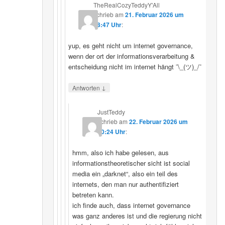
TheRealCozyTeddyY'All
schrieb
am
21. Februar 2026 um
18:47 Uhr
:
yup, es geht nicht um internet governance,
wenn der ort der informationsverarbeitung &
entscheidung nicht im internet hängt ¯\_(ツ)_/¯
↓
Antworten
JustTeddy
schrieb
am
22. Februar 2026 um
20:24 Uhr
:
hmm, also ich habe gelesen, aus
informationstheoretischer sicht ist social
media ein „darknet“, also ein teil des
internets, den man nur authentifiziert
betreten kann.
ich finde auch, dass internet governance
was ganz anderes ist und die regierung nicht