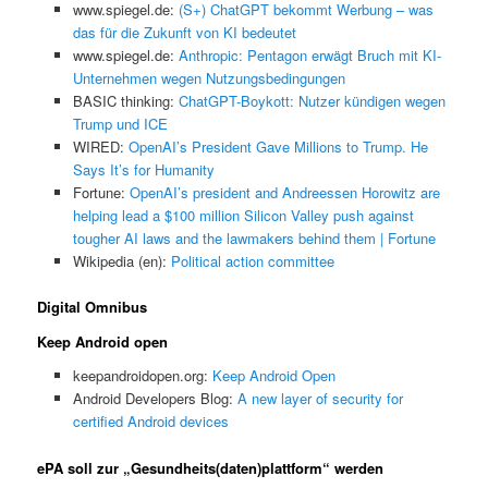
www.spiegel.de:
(S+) ChatGPT bekommt Werbung – was
das für die Zukunft von KI bedeutet
www.spiegel.de:
Anthropic: Pentagon erwägt Bruch mit KI-
Unternehmen wegen Nutzungsbedingungen
BASIC thinking:
ChatGPT-Boykott: Nutzer kündigen wegen
Trump und ICE
WIRED:
OpenAI’s President Gave Millions to Trump. He
Says It’s for Humanity
Fortune:
OpenAI’s president and Andreessen Horowitz are
helping lead a $100 million Silicon Valley push against
tougher AI laws and the lawmakers behind them | Fortune
Wikipedia (en):
Political action committee
Digital Omnibus
Keep Android open
keepandroidopen.org:
Keep Android Open
Android Developers Blog:
A new layer of security for
certified Android devices
ePA soll zur „Gesundheits(daten)plattform“ werden