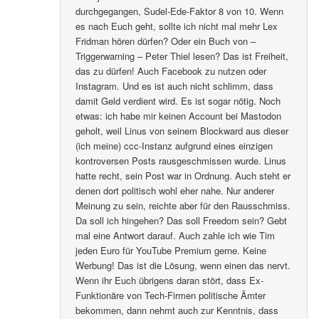
durchgegangen, Sudel-Ede-Faktor 8 von 10. Wenn
es nach Euch geht, sollte ich nicht mal mehr Lex
Fridman hören dürfen? Oder ein Buch von –
Triggerwarning – Peter Thiel lesen? Das ist Freiheit,
das zu dürfen! Auch Facebook zu nutzen oder
Instagram. Und es ist auch nicht schlimm, dass
damit Geld verdient wird. Es ist sogar nötig. Noch
etwas: ich habe mir keinen Account bei Mastodon
geholt, weil Linus von seinem Blockward aus dieser
(ich meine) ccc-Instanz aufgrund eines einzigen
kontroversen Posts rausgeschmissen wurde. Linus
hatte recht, sein Post war in Ordnung. Auch steht er
denen dort politisch wohl eher nahe. Nur anderer
Meinung zu sein, reichte aber für den Rausschmiss.
Da soll ich hingehen? Das soll Freedom sein? Gebt
mal eine Antwort darauf. Auch zahle ich wie Tim
jeden Euro für YouTube Premium gerne. Keine
Werbung! Das ist die Lösung, wenn einen das nervt.
Wenn ihr Euch übrigens daran stört, dass Ex-
Funktionäre von Tech-Firmen politische Ämter
bekommen, dann nehmt auch zur Kenntnis, dass