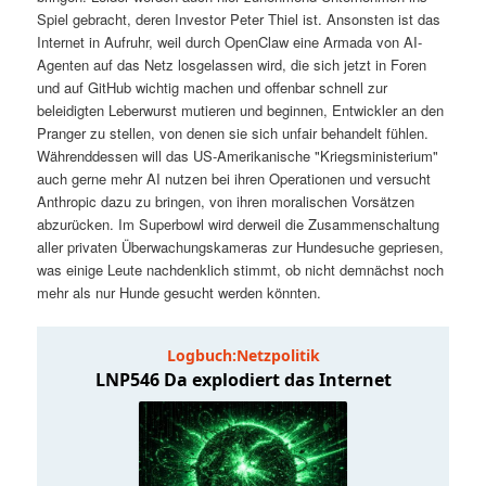
t
a
Spiel gebracht, deren Investor Peter Thiel ist. Ansonsten ist das
Internet in Aufruhr, weil durch OpenClaw eine Armada von AI-
s
l
Agenten auf das Netz losgelassen wird, die sich jetzt in Foren
und auf GitHub wichtig machen und offenbar schnell zur
p
t
beleidigten Leberwurst mutieren und beginnen, Entwickler an den
Pranger zu stellen, von denen sie sich unfair behandelt fühlen.
Währenddessen will das US-Amerikanische "Kriegsministerium"
r
s
auch gerne mehr AI nutzen bei ihren Operationen und versucht
Anthropic dazu zu bringen, von ihren moralischen Vorsätzen
i
p
abzurücken. Im Superbowl wird derweil die Zusammenschaltung
aller privaten Überwachungskameras zur Hundesuche gepriesen,
n
r
was einige Leute nachdenklich stimmt, ob nicht demnächst noch
mehr als nur Hunde gesucht werden könnten.
g
i
e
n
n
g
e
n