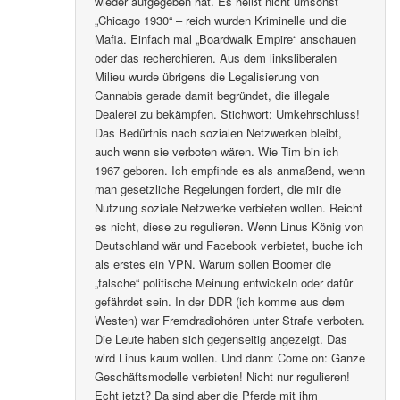
wieder aufgegeben hat. Es heißt nicht umsonst
„Chicago 1930“ – reich wurden Kriminelle und die
Mafia. Einfach mal „Boardwalk Empire“ anschauen
oder das recherchieren. Aus dem linksliberalen
Milieu wurde übrigens die Legalisierung von
Cannabis gerade damit begründet, die illegale
Dealerei zu bekämpfen. Stichwort: Umkehrschluss!
Das Bedürfnis nach sozialen Netzwerken bleibt,
auch wenn sie verboten wären. Wie Tim bin ich
1967 geboren. Ich empfinde es als anmaßend, wenn
man gesetzliche Regelungen fordert, die mir die
Nutzung soziale Netzwerke verbieten wollen. Reicht
es nicht, diese zu regulieren. Wenn Linus König von
Deutschland wär und Facebook verbietet, buche ich
als erstes ein VPN. Warum sollen Boomer die
„falsche“ politische Meinung entwickeln oder dafür
gefährdet sein. In der DDR (ich komme aus dem
Westen) war Fremdradiohören unter Strafe verboten.
Die Leute haben sich gegenseitig angezeigt. Das
wird Linus kaum wollen. Und dann: Come on: Ganze
Geschäftsmodelle verbieten! Nicht nur regulieren!
Echt jetzt? Da sind aber die Pferde mit ihm