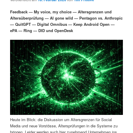
i
s
m
u
n
n
Feedback — My voice, my choice — Altersgrenzen und
g
a
Altersüberprüfung — AI gone wild — Pentagon vs. Anthropic
ä
n
e
v
— QuitGPT — Digital Omnibus — Keep Android Open —
n
i
ePA — Ring — DID und OpenDesk
r
d
g
a
e
ä
t
i
n
r
o
n
I
e
n
n
h
I
a
n
Heute im Blick: die Diskussion um Altersgrenzen für Social
l
h
Media und neue Vorstösse, Altersprüfungen in die Systeme zu
bringen. Leider werden auch hier zunehmend Unternehmen ins