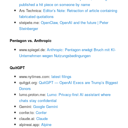
published a hit piece on someone by name
Ars Technica:
Editor’s Note: Retraction of article containing
fabricated quotations
steipete.me:
OpenClaw, OpenAI and the future | Peter
Steinberger
Pentagon vs. Anthropic
www.spiegel.de:
Anthropic: Pentagon erwägt Bruch mit KI-
Unternehmen wegen Nutzungsbedingungen
QuitGPT
www.nytimes.com:
latest filings
quitgpt.org:
QuitGPT — OpenAI Execs are Trump’s Biggest
Donors
lumo.proton.me:
Lumo: Privacy-first AI assistant where
chats stay confidential
Gemini:
‎Google Gemini
confer.to:
Confer
claude.ai:
Claude
alpineai.app:
Alpine