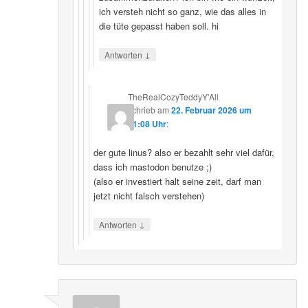
ich versteh nicht so ganz, wie das alles in
die tüte gepasst haben soll. hi
↓
Antworten
TheRealCozyTeddyY'All
schrieb
am
22. Februar 2026 um
21:08 Uhr
:
der gute linus? also er bezahlt sehr viel dafür,
dass ich mastodon benutze ;)
(also er investiert halt seine zeit, darf man
jetzt nicht falsch verstehen)
↓
Antworten