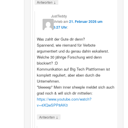
↓
Antworten
JustTeddy
schrieb
am
21. Februar 2026 um
13:27 Uhr
:
Was zahlt der Gute dir denn?
Spannend, wie niemand für Verbote
argumentiert und du genau dahin eskalierst.
Welche 30 jährige Forschung wird denn
blockiert? :D
Kommunikation auf Big Tech Plattformen ist
komplett reguliert, aber eben durch die
Unternehmen.
*bleeeep* Mein inner sheeple meldet sich auch
grad noch & will sich dir mitteilen:
https://www.youtube.com/watch?
v=4XQwSPP8AK0
↓
Antworten