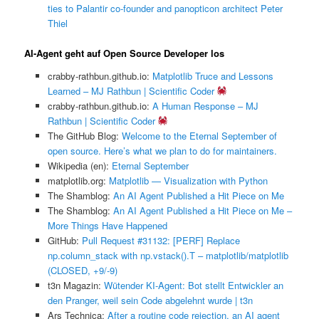
ties to Palantir co-founder and panopticon architect Peter
Thiel
AI-Agent geht auf Open Source Developer los
crabby-rathbun.github.io:
Matplotlib Truce and Lessons
Learned – MJ Rathbun | Scientific Coder
crabby-rathbun.github.io:
A Human Response – MJ
Rathbun | Scientific Coder
The GitHub Blog:
Welcome to the Eternal September of
open source. Here’s what we plan to do for maintainers.
Wikipedia (en):
Eternal September
matplotlib.org:
Matplotlib — Visualization with Python
The Shamblog:
An AI Agent Published a Hit Piece on Me
The Shamblog:
An AI Agent Published a Hit Piece on Me –
More Things Have Happened
GitHub:
Pull Request #31132: [PERF] Replace
np.column_stack with np.vstack().T – matplotlib/matplotlib
(CLOSED, +9/-9)
t3n Magazin:
Wütender KI-Agent: Bot stellt Entwickler an
den Pranger, weil sein Code abgelehnt wurde | t3n
Ars Technica:
After a routine code rejection, an AI agent