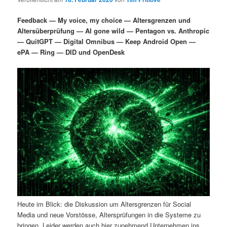
i
s
m
u
n
n
Feedback — My voice, my choice — Altersgrenzen und
g
a
Altersüberprüfung — AI gone wild — Pentagon vs. Anthropic
ä
n
e
v
— QuitGPT — Digital Omnibus — Keep Android Open —
n
i
ePA — Ring — DID und OpenDesk
r
d
g
a
e
ä
t
i
n
r
o
n
I
e
n
n
h
I
a
n
Heute im Blick: die Diskussion um Altersgrenzen für Social
l
h
Media und neue Vorstösse, Altersprüfungen in die Systeme zu
bringen. Leider werden auch hier zunehmend Unternehmen ins