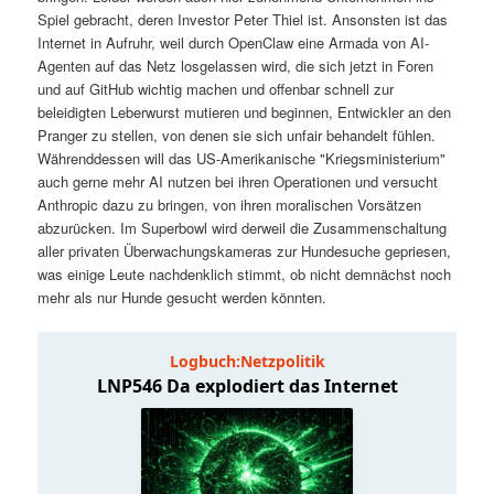
t
a
Spiel gebracht, deren Investor Peter Thiel ist. Ansonsten ist das
Internet in Aufruhr, weil durch OpenClaw eine Armada von AI-
s
l
Agenten auf das Netz losgelassen wird, die sich jetzt in Foren
und auf GitHub wichtig machen und offenbar schnell zur
p
t
beleidigten Leberwurst mutieren und beginnen, Entwickler an den
Pranger zu stellen, von denen sie sich unfair behandelt fühlen.
Währenddessen will das US-Amerikanische "Kriegsministerium"
r
s
auch gerne mehr AI nutzen bei ihren Operationen und versucht
Anthropic dazu zu bringen, von ihren moralischen Vorsätzen
i
p
abzurücken. Im Superbowl wird derweil die Zusammenschaltung
aller privaten Überwachungskameras zur Hundesuche gepriesen,
n
r
was einige Leute nachdenklich stimmt, ob nicht demnächst noch
mehr als nur Hunde gesucht werden könnten.
g
i
e
n
n
g
e
n