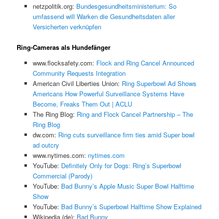
netzpolitik.org:
Bundesgesundheitsministerium: So
umfassend will Warken die Gesundheitsdaten aller
Versicherten verknüpfen
Ring-Cameras als Hundefänger
www.flocksafety.com:
Flock and Ring Cancel Announced
Community Requests Integration
American Civil Liberties Union:
Ring Superbowl Ad Shows
Americans How Powerful Surveillance Systems Have
Become, Freaks Them Out | ACLU
The Ring Blog:
Ring and Flock Cancel Partnership – The
Ring Blog
dw.com:
Ring cuts surveillance firm ties amid Super bowl
ad outcry
www.nytimes.com:
nytimes.com
YouTube:
Definitely Only for Dogs: Ring’s Superbowl
Commercial (Parody)
YouTube:
Bad Bunny’s Apple Music Super Bowl Halftime
Show
YouTube:
Bad Bunny’s Superbowl Halftime Show Explained
Wikipedia (de):
Bad Bunny