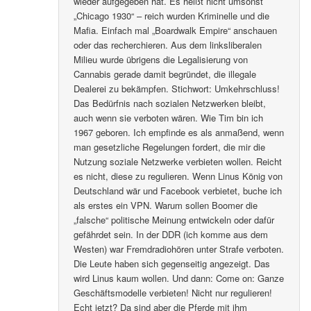
wieder aufgegeben hat. Es heißt nicht umsonst
„Chicago 1930“ – reich wurden Kriminelle und die
Mafia. Einfach mal „Boardwalk Empire“ anschauen
oder das recherchieren. Aus dem linksliberalen
Milieu wurde übrigens die Legalisierung von
Cannabis gerade damit begründet, die illegale
Dealerei zu bekämpfen. Stichwort: Umkehrschluss!
Das Bedürfnis nach sozialen Netzwerken bleibt,
auch wenn sie verboten wären. Wie Tim bin ich
1967 geboren. Ich empfinde es als anmaßend, wenn
man gesetzliche Regelungen fordert, die mir die
Nutzung soziale Netzwerke verbieten wollen. Reicht
es nicht, diese zu regulieren. Wenn Linus König von
Deutschland wär und Facebook verbietet, buche ich
als erstes ein VPN. Warum sollen Boomer die
„falsche“ politische Meinung entwickeln oder dafür
gefährdet sein. In der DDR (ich komme aus dem
Westen) war Fremdradiohören unter Strafe verboten.
Die Leute haben sich gegenseitig angezeigt. Das
wird Linus kaum wollen. Und dann: Come on: Ganze
Geschäftsmodelle verbieten! Nicht nur regulieren!
Echt jetzt? Da sind aber die Pferde mit ihm