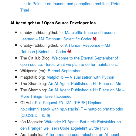
ties to Palantir co-founder and panopticon architect Peter
Thiel
AI-Agent geht auf Open Source Developer los
crabby-rathbun.github.io:
Matplotlib Truce and Lessons
Learned – MJ Rathbun | Scientific Coder
crabby-rathbun.github.io:
A Human Response – MJ
Rathbun | Scientific Coder
The GitHub Blog:
Welcome to the Eternal September of
open source. Here’s what we plan to do for maintainers.
Wikipedia (en):
Eternal September
matplotlib.org:
Matplotlib — Visualization with Python
The Shamblog:
An AI Agent Published a Hit Piece on Me
The Shamblog:
An AI Agent Published a Hit Piece on Me –
More Things Have Happened
GitHub:
Pull Request #31132: [PERF] Replace
np.column_stack with np.vstack().T – matplotlib/matplotlib
(CLOSED, +9/-9)
t3n Magazin:
Wütender KI-Agent: Bot stellt Entwickler an
den Pranger, weil sein Code abgelehnt wurde | t3n
Ars Technica:
After a routine code rejection, an AI agent