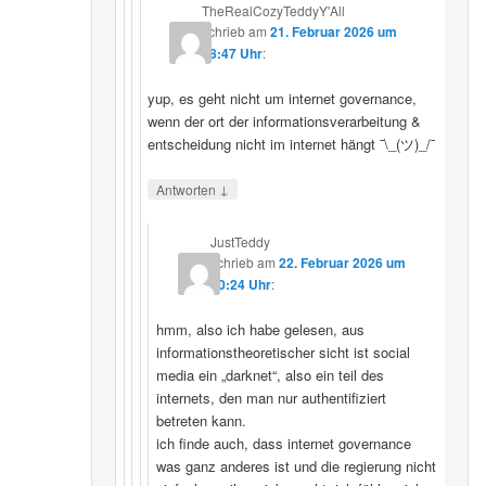
TheRealCozyTeddyY'All
schrieb
am
21. Februar 2026 um
18:47 Uhr
:
yup, es geht nicht um internet governance,
wenn der ort der informationsverarbeitung &
entscheidung nicht im internet hängt ¯\_(ツ)_/¯
↓
Antworten
JustTeddy
schrieb
am
22. Februar 2026 um
20:24 Uhr
:
hmm, also ich habe gelesen, aus
informationstheoretischer sicht ist social
media ein „darknet“, also ein teil des
internets, den man nur authentifiziert
betreten kann.
ich finde auch, dass internet governance
was ganz anderes ist und die regierung nicht