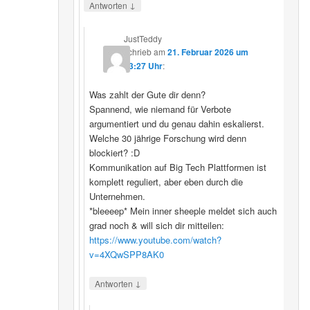
↓
Antworten
JustTeddy
schrieb
am
21. Februar 2026 um
13:27 Uhr
:
Was zahlt der Gute dir denn?
Spannend, wie niemand für Verbote
argumentiert und du genau dahin eskalierst.
Welche 30 jährige Forschung wird denn
blockiert? :D
Kommunikation auf Big Tech Plattformen ist
komplett reguliert, aber eben durch die
Unternehmen.
*bleeeep* Mein inner sheeple meldet sich auch
grad noch & will sich dir mitteilen:
https://www.youtube.com/watch?
v=4XQwSPP8AK0
↓
Antworten