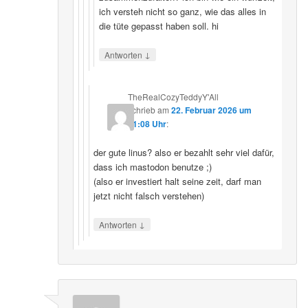
ich versteh nicht so ganz, wie das alles in
die tüte gepasst haben soll. hi
↓
Antworten
TheRealCozyTeddyY'All
schrieb
am
22. Februar 2026 um
21:08 Uhr
:
der gute linus? also er bezahlt sehr viel dafür,
dass ich mastodon benutze ;)
(also er investiert halt seine zeit, darf man
jetzt nicht falsch verstehen)
↓
Antworten