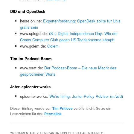
DID und OpenDesk
heise online:
Expertenforderung: OpenDesk sollte für Unis
gratis sein
www.spiegel.de:
(S+) Digital Independence Day: Wie der
Chaos Computer Club gegen US-Techkonzerne kämpft
www.golem.de:
Golem
Tim im Podcast-Boom
www.3sat.de:
Der Podcast-Boom – Die neue Macht des
gesprochenen Worts
Jobs: epicenter.works
epicenter.works:
We’re hiring: Junior Policy Advisor (m/w/d)
Dieser Eintrag wurde von
Tim Pritlove
veröffentlicht. Setze ein
Lesezeichen für den
Permalink
.
76 KOMMENTARE ZU „
LNP546 DA EXPLODIERT DAS INTERNET
“