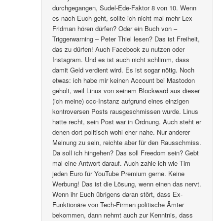
durchgegangen, Sudel-Ede-Faktor 8 von 10. Wenn
es nach Euch geht, sollte ich nicht mal mehr Lex
Fridman hören dürfen? Oder ein Buch von –
Triggerwarning – Peter Thiel lesen? Das ist Freiheit,
das zu dürfen! Auch Facebook zu nutzen oder
Instagram. Und es ist auch nicht schlimm, dass
damit Geld verdient wird. Es ist sogar nötig. Noch
etwas: ich habe mir keinen Account bei Mastodon
geholt, weil Linus von seinem Blockward aus dieser
(ich meine) ccc-Instanz aufgrund eines einzigen
kontroversen Posts rausgeschmissen wurde. Linus
hatte recht, sein Post war in Ordnung. Auch steht er
denen dort politisch wohl eher nahe. Nur anderer
Meinung zu sein, reichte aber für den Rausschmiss.
Da soll ich hingehen? Das soll Freedom sein? Gebt
mal eine Antwort darauf. Auch zahle ich wie Tim
jeden Euro für YouTube Premium gerne. Keine
Werbung! Das ist die Lösung, wenn einen das nervt.
Wenn ihr Euch übrigens daran stört, dass Ex-
Funktionäre von Tech-Firmen politische Ämter
bekommen, dann nehmt auch zur Kenntnis, dass