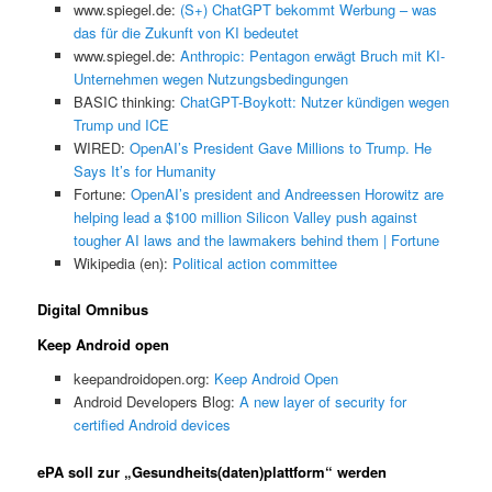
www.spiegel.de:
(S+) ChatGPT bekommt Werbung – was
das für die Zukunft von KI bedeutet
www.spiegel.de:
Anthropic: Pentagon erwägt Bruch mit KI-
Unternehmen wegen Nutzungsbedingungen
BASIC thinking:
ChatGPT-Boykott: Nutzer kündigen wegen
Trump und ICE
WIRED:
OpenAI’s President Gave Millions to Trump. He
Says It’s for Humanity
Fortune:
OpenAI’s president and Andreessen Horowitz are
helping lead a $100 million Silicon Valley push against
tougher AI laws and the lawmakers behind them | Fortune
Wikipedia (en):
Political action committee
Digital Omnibus
Keep Android open
keepandroidopen.org:
Keep Android Open
Android Developers Blog:
A new layer of security for
certified Android devices
ePA soll zur „Gesundheits(daten)plattform“ werden