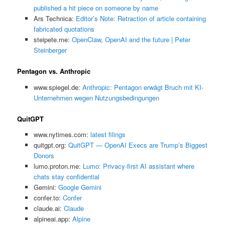
published a hit piece on someone by name
Ars Technica:
Editor’s Note: Retraction of article containing
fabricated quotations
steipete.me:
OpenClaw, OpenAI and the future | Peter
Steinberger
Pentagon vs. Anthropic
www.spiegel.de:
Anthropic: Pentagon erwägt Bruch mit KI-
Unternehmen wegen Nutzungsbedingungen
QuitGPT
www.nytimes.com:
latest filings
quitgpt.org:
QuitGPT — OpenAI Execs are Trump’s Biggest
Donors
lumo.proton.me:
Lumo: Privacy-first AI assistant where
chats stay confidential
Gemini:
‎Google Gemini
confer.to:
Confer
claude.ai:
Claude
alpineai.app:
Alpine