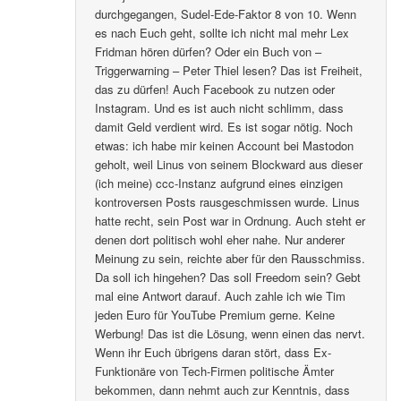
durchgegangen, Sudel-Ede-Faktor 8 von 10. Wenn
es nach Euch geht, sollte ich nicht mal mehr Lex
Fridman hören dürfen? Oder ein Buch von –
Triggerwarning – Peter Thiel lesen? Das ist Freiheit,
das zu dürfen! Auch Facebook zu nutzen oder
Instagram. Und es ist auch nicht schlimm, dass
damit Geld verdient wird. Es ist sogar nötig. Noch
etwas: ich habe mir keinen Account bei Mastodon
geholt, weil Linus von seinem Blockward aus dieser
(ich meine) ccc-Instanz aufgrund eines einzigen
kontroversen Posts rausgeschmissen wurde. Linus
hatte recht, sein Post war in Ordnung. Auch steht er
denen dort politisch wohl eher nahe. Nur anderer
Meinung zu sein, reichte aber für den Rausschmiss.
Da soll ich hingehen? Das soll Freedom sein? Gebt
mal eine Antwort darauf. Auch zahle ich wie Tim
jeden Euro für YouTube Premium gerne. Keine
Werbung! Das ist die Lösung, wenn einen das nervt.
Wenn ihr Euch übrigens daran stört, dass Ex-
Funktionäre von Tech-Firmen politische Ämter
bekommen, dann nehmt auch zur Kenntnis, dass