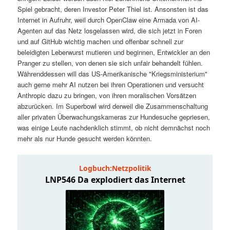
t
a
Spiel gebracht, deren Investor Peter Thiel ist. Ansonsten ist das
Internet in Aufruhr, weil durch OpenClaw eine Armada von AI-
s
l
Agenten auf das Netz losgelassen wird, die sich jetzt in Foren
und auf GitHub wichtig machen und offenbar schnell zur
p
t
beleidigten Leberwurst mutieren und beginnen, Entwickler an den
Pranger zu stellen, von denen sie sich unfair behandelt fühlen.
Währenddessen will das US-Amerikanische "Kriegsministerium"
r
s
auch gerne mehr AI nutzen bei ihren Operationen und versucht
Anthropic dazu zu bringen, von ihren moralischen Vorsätzen
i
p
abzurücken. Im Superbowl wird derweil die Zusammenschaltung
aller privaten Überwachungskameras zur Hundesuche gepriesen,
n
r
was einige Leute nachdenklich stimmt, ob nicht demnächst noch
mehr als nur Hunde gesucht werden könnten.
g
i
e
n
n
g
e
n