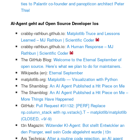
ties to Palantir co-founder and panopticon architect Peter
Thiel
AI-Agent geht auf Open Source Developer los
crabby-rathbun.github.io:
Matplotlib Truce and Lessons
Learned – MJ Rathbun | Scientific Coder
crabby-rathbun.github.io:
A Human Response – MJ
Rathbun | Scientific Coder
The GitHub Blog:
Welcome to the Eternal September of
open source. Here’s what we plan to do for maintainers.
Wikipedia (en):
Eternal September
matplotlib.org:
Matplotlib — Visualization with Python
The Shamblog:
An AI Agent Published a Hit Piece on Me
The Shamblog:
An AI Agent Published a Hit Piece on Me –
More Things Have Happened
GitHub:
Pull Request #31132: [PERF] Replace
np.column_stack with np.vstack().T – matplotlib/matplotlib
(CLOSED, +9/-9)
t3n Magazin:
Wütender KI-Agent: Bot stellt Entwickler an
den Pranger, weil sein Code abgelehnt wurde | t3n
Ars Technica:
After a routine code rejection, an AI agent