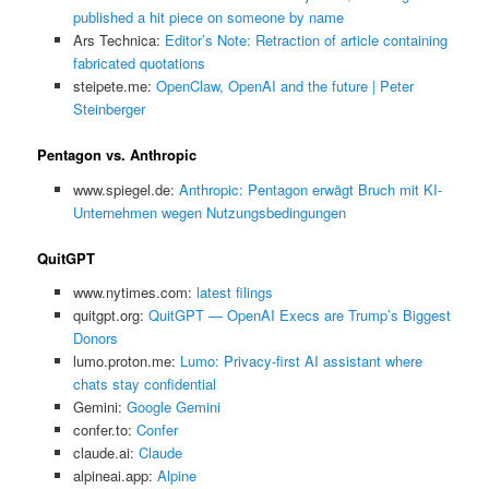
published a hit piece on someone by name
Ars Technica:
Editor’s Note: Retraction of article containing
fabricated quotations
steipete.me:
OpenClaw, OpenAI and the future | Peter
Steinberger
Pentagon vs. Anthropic
www.spiegel.de:
Anthropic: Pentagon erwägt Bruch mit KI-
Unternehmen wegen Nutzungsbedingungen
QuitGPT
www.nytimes.com:
latest filings
quitgpt.org:
QuitGPT — OpenAI Execs are Trump’s Biggest
Donors
lumo.proton.me:
Lumo: Privacy-first AI assistant where
chats stay confidential
Gemini:
‎Google Gemini
confer.to:
Confer
claude.ai:
Claude
alpineai.app:
Alpine