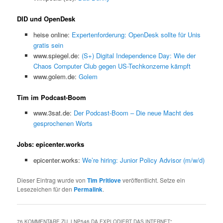
DID und OpenDesk
heise online:
Expertenforderung: OpenDesk sollte für Unis
gratis sein
www.spiegel.de:
(S+) Digital Independence Day: Wie der
Chaos Computer Club gegen US-Techkonzerne kämpft
www.golem.de:
Golem
Tim im Podcast-Boom
www.3sat.de:
Der Podcast-Boom – Die neue Macht des
gesprochenen Worts
Jobs: epicenter.works
epicenter.works:
We’re hiring: Junior Policy Advisor (m/w/d)
Dieser Eintrag wurde von
Tim Pritlove
veröffentlicht. Setze ein
Lesezeichen für den
Permalink
.
76 KOMMENTARE ZU „
LNP546 DA EXPLODIERT DAS INTERNET
“