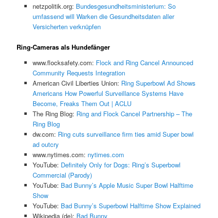
netzpolitik.org:
Bundesgesundheitsministerium: So
umfassend will Warken die Gesundheitsdaten aller
Versicherten verknüpfen
Ring-Cameras als Hundefänger
www.flocksafety.com:
Flock and Ring Cancel Announced
Community Requests Integration
American Civil Liberties Union:
Ring Superbowl Ad Shows
Americans How Powerful Surveillance Systems Have
Become, Freaks Them Out | ACLU
The Ring Blog:
Ring and Flock Cancel Partnership – The
Ring Blog
dw.com:
Ring cuts surveillance firm ties amid Super bowl
ad outcry
www.nytimes.com:
nytimes.com
YouTube:
Definitely Only for Dogs: Ring’s Superbowl
Commercial (Parody)
YouTube:
Bad Bunny’s Apple Music Super Bowl Halftime
Show
YouTube:
Bad Bunny’s Superbowl Halftime Show Explained
Wikipedia (de):
Bad Bunny