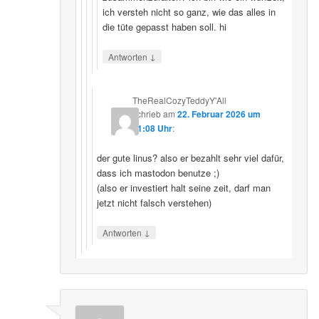
ich versteh nicht so ganz, wie das alles in
die tüte gepasst haben soll. hi
↓
Antworten
TheRealCozyTeddyY'All
schrieb
am
22. Februar 2026 um
21:08 Uhr
:
der gute linus? also er bezahlt sehr viel dafür,
dass ich mastodon benutze ;)
(also er investiert halt seine zeit, darf man
jetzt nicht falsch verstehen)
↓
Antworten