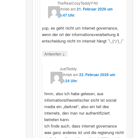
TheRealCozyTeddyY'All
schrieb
am
21. Februar 2026 um
18:47 Uhr
:
yup, es geht nicht um internet governance,
wenn der ort der informationsverarbeitung &
entscheidung nicht im internet hängt ¯\_(ツ)_/¯
↓
Antworten
JustTeddy
schrieb
am
22. Februar 2026 um
20:24 Uhr
:
hmm, also ich habe gelesen, aus
informationstheoretischer sicht ist social
media ein „darknet“, also ein teil des
internets, den man nur authentifiziert
betreten kann.
ich finde auch, dass internet governance
was ganz anderes ist und die regierung nicht