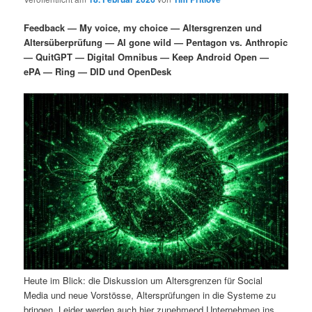
i
s
m
u
n
n
Feedback — My voice, my choice — Altersgrenzen und
g
a
Altersüberprüfung — AI gone wild — Pentagon vs. Anthropic
ä
n
e
v
— QuitGPT — Digital Omnibus — Keep Android Open —
n
i
ePA — Ring — DID und OpenDesk
r
d
g
a
e
ä
t
i
n
r
o
n
I
e
n
n
h
I
a
n
Heute im Blick: die Diskussion um Altersgrenzen für Social
l
h
Media und neue Vorstösse, Altersprüfungen in die Systeme zu
bringen. Leider werden auch hier zunehmend Unternehmen ins