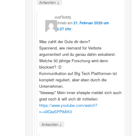
↓
Antworten
JustTeddy
schrieb
am
21. Februar 2026 um
13:27 Uhr
:
Was zahlt der Gute dir denn?
Spannend, wie niemand für Verbote
argumentiert und du genau dahin eskalierst.
Welche 30 jährige Forschung wird denn
blockiert? :D
Kommunikation auf Big Tech Plattformen ist
komplett reguliert, aber eben durch die
Unternehmen.
*bleeeep* Mein inner sheeple meldet sich auch
grad noch & will sich dir mitteilen:
https://www.youtube.com/watch?
v=4XQwSPP8AK0
↓
Antworten