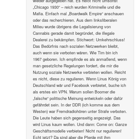
wieder aufgegeben hat. Es heißt nicht umsonst
„Chicago 1930“ – reich wurden Kriminelle und die
Mafia. Einfach mal „Boardwalk Empire“ anschauen
oder das recherchieren. Aus dem linksliberalen
Milieu wurde übrigens die Legalisierung von
Cannabis gerade damit begründet, die illegale
Dealerei zu bekämpfen. Stichwort: Umkehrschluss!
Das Bedürfnis nach sozialen Netzwerken bleibt,
auch wenn sie verboten wären. Wie Tim bin ich
1967 geboren. Ich empfinde es als anmaßend, wenn
man gesetzliche Regelungen fordert, die mir die
Nutzung soziale Netzwerke verbieten wollen. Reicht
es nicht, diese zu regulieren. Wenn Linus König von
Deutschland wär und Facebook verbietet, buche ich
als erstes ein VPN. Warum sollen Boomer die
„falsche“ politische Meinung entwickeln oder dafür
gefährdet sein. In der DDR (ich komme aus dem
Westen) war Fremdradiohören unter Strafe verboten.
Die Leute haben sich gegenseitig angezeigt. Das
wird Linus kaum wollen. Und dann: Come on: Ganze
Geschäftsmodelle verbieten! Nicht nur regulieren!
Echt jetzt? Da sind aber die Pferde mit ihm