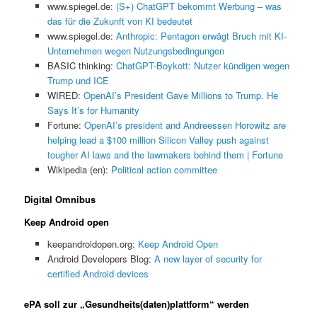
www.spiegel.de:
(S+) ChatGPT bekommt Werbung – was
das für die Zukunft von KI bedeutet
www.spiegel.de:
Anthropic: Pentagon erwägt Bruch mit KI-
Unternehmen wegen Nutzungsbedingungen
BASIC thinking:
ChatGPT-Boykott: Nutzer kündigen wegen
Trump und ICE
WIRED:
OpenAI’s President Gave Millions to Trump. He
Says It’s for Humanity
Fortune:
OpenAI’s president and Andreessen Horowitz are
helping lead a $100 million Silicon Valley push against
tougher AI laws and the lawmakers behind them | Fortune
Wikipedia (en):
Political action committee
Digital Omnibus
Keep Android open
keepandroidopen.org:
Keep Android Open
Android Developers Blog:
A new layer of security for
certified Android devices
ePA soll zur „Gesundheits(daten)plattform“ werden