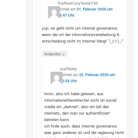
TheRealCozyTeddyY'All
schrieb
am
21. Februar 2026 um
18:47 Uhr
:
yup, es geht nicht um internet governance,
wenn der ort der informationsverarbeitung &
entscheidung nicht im internet hängt ¯\_(ツ)_/¯
↓
Antworten
JustTeddy
schrieb
am
22. Februar 2026 um
20:24 Uhr
:
hmm, also ich habe gelesen, aus
informationstheoretischer sicht ist social
media ein „darknet“, also ein teil des
internets, den man nur authentifiziert
betreten kann.
ich finde auch, dass internet governance
was ganz anderes ist und die regierung nicht