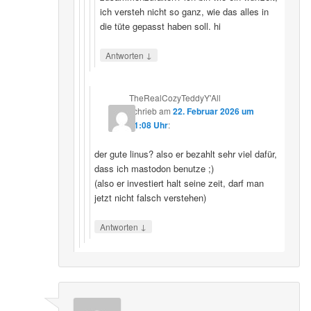
ich versteh nicht so ganz, wie das alles in
die tüte gepasst haben soll. hi
↓
Antworten
TheRealCozyTeddyY'All
schrieb
am
22. Februar 2026 um
21:08 Uhr
:
der gute linus? also er bezahlt sehr viel dafür,
dass ich mastodon benutze ;)
(also er investiert halt seine zeit, darf man
jetzt nicht falsch verstehen)
↓
Antworten