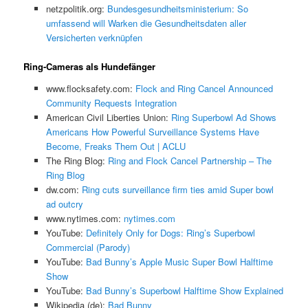
netzpolitik.org:
Bundesgesundheitsministerium: So
umfassend will Warken die Gesundheitsdaten aller
Versicherten verknüpfen
Ring-Cameras als Hundefänger
www.flocksafety.com:
Flock and Ring Cancel Announced
Community Requests Integration
American Civil Liberties Union:
Ring Superbowl Ad Shows
Americans How Powerful Surveillance Systems Have
Become, Freaks Them Out | ACLU
The Ring Blog:
Ring and Flock Cancel Partnership – The
Ring Blog
dw.com:
Ring cuts surveillance firm ties amid Super bowl
ad outcry
www.nytimes.com:
nytimes.com
YouTube:
Definitely Only for Dogs: Ring’s Superbowl
Commercial (Parody)
YouTube:
Bad Bunny’s Apple Music Super Bowl Halftime
Show
YouTube:
Bad Bunny’s Superbowl Halftime Show Explained
Wikipedia (de):
Bad Bunny