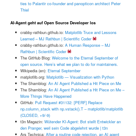
ties to Palantir co-founder and panopticon architect Peter
Thiel
AI-Agent geht auf Open Source Developer los
crabby-rathbun.github.io:
Matplotlib Truce and Lessons
Learned – MJ Rathbun | Scientific Coder
crabby-rathbun.github.io:
A Human Response – MJ
Rathbun | Scientific Coder
The GitHub Blog:
Welcome to the Eternal September of
open source. Here’s what we plan to do for maintainers.
Wikipedia (en):
Eternal September
matplotlib.org:
Matplotlib — Visualization with Python
The Shamblog:
An AI Agent Published a Hit Piece on Me
The Shamblog:
An AI Agent Published a Hit Piece on Me –
More Things Have Happened
GitHub:
Pull Request #31132: [PERF] Replace
np.column_stack with np.vstack().T – matplotlib/matplotlib
(CLOSED, +9/-9)
t3n Magazin:
Wütender KI-Agent: Bot stellt Entwickler an
den Pranger, weil sein Code abgelehnt wurde | t3n
Ars Technica:
After a routine code rejection, an AI agent