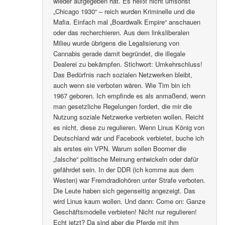
wieder aufgegeben hat. Es heißt nicht umsonst
„Chicago 1930“ – reich wurden Kriminelle und die
Mafia. Einfach mal „Boardwalk Empire“ anschauen
oder das recherchieren. Aus dem linksliberalen
Milieu wurde übrigens die Legalisierung von
Cannabis gerade damit begründet, die illegale
Dealerei zu bekämpfen. Stichwort: Umkehrschluss!
Das Bedürfnis nach sozialen Netzwerken bleibt,
auch wenn sie verboten wären. Wie Tim bin ich
1967 geboren. Ich empfinde es als anmaßend, wenn
man gesetzliche Regelungen fordert, die mir die
Nutzung soziale Netzwerke verbieten wollen. Reicht
es nicht, diese zu regulieren. Wenn Linus König von
Deutschland wär und Facebook verbietet, buche ich
als erstes ein VPN. Warum sollen Boomer die
„falsche“ politische Meinung entwickeln oder dafür
gefährdet sein. In der DDR (ich komme aus dem
Westen) war Fremdradiohören unter Strafe verboten.
Die Leute haben sich gegenseitig angezeigt. Das
wird Linus kaum wollen. Und dann: Come on: Ganze
Geschäftsmodelle verbieten! Nicht nur regulieren!
Echt jetzt? Da sind aber die Pferde mit ihm