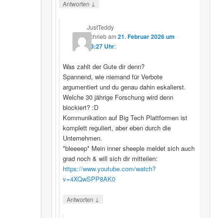
↓
Antworten
JustTeddy
schrieb
am
21. Februar 2026 um
13:27 Uhr
:
Was zahlt der Gute dir denn?
Spannend, wie niemand für Verbote
argumentiert und du genau dahin eskalierst.
Welche 30 jährige Forschung wird denn
blockiert? :D
Kommunikation auf Big Tech Plattformen ist
komplett reguliert, aber eben durch die
Unternehmen.
*bleeeep* Mein inner sheeple meldet sich auch
grad noch & will sich dir mitteilen:
https://www.youtube.com/watch?
v=4XQwSPP8AK0
↓
Antworten