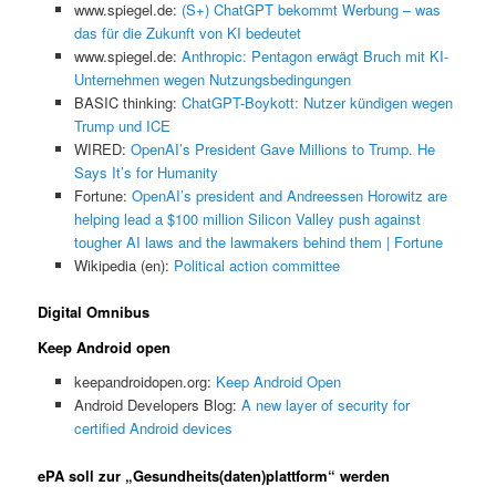
www.spiegel.de:
(S+) ChatGPT bekommt Werbung – was
das für die Zukunft von KI bedeutet
www.spiegel.de:
Anthropic: Pentagon erwägt Bruch mit KI-
Unternehmen wegen Nutzungsbedingungen
BASIC thinking:
ChatGPT-Boykott: Nutzer kündigen wegen
Trump und ICE
WIRED:
OpenAI’s President Gave Millions to Trump. He
Says It’s for Humanity
Fortune:
OpenAI’s president and Andreessen Horowitz are
helping lead a $100 million Silicon Valley push against
tougher AI laws and the lawmakers behind them | Fortune
Wikipedia (en):
Political action committee
Digital Omnibus
Keep Android open
keepandroidopen.org:
Keep Android Open
Android Developers Blog:
A new layer of security for
certified Android devices
ePA soll zur „Gesundheits(daten)plattform“ werden