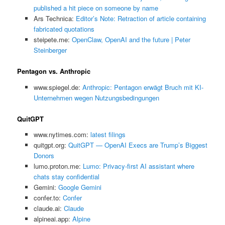
published a hit piece on someone by name
Ars Technica:
Editor’s Note: Retraction of article containing
fabricated quotations
steipete.me:
OpenClaw, OpenAI and the future | Peter
Steinberger
Pentagon vs. Anthropic
www.spiegel.de:
Anthropic: Pentagon erwägt Bruch mit KI-
Unternehmen wegen Nutzungsbedingungen
QuitGPT
www.nytimes.com:
latest filings
quitgpt.org:
QuitGPT — OpenAI Execs are Trump’s Biggest
Donors
lumo.proton.me:
Lumo: Privacy-first AI assistant where
chats stay confidential
Gemini:
‎Google Gemini
confer.to:
Confer
claude.ai:
Claude
alpineai.app:
Alpine