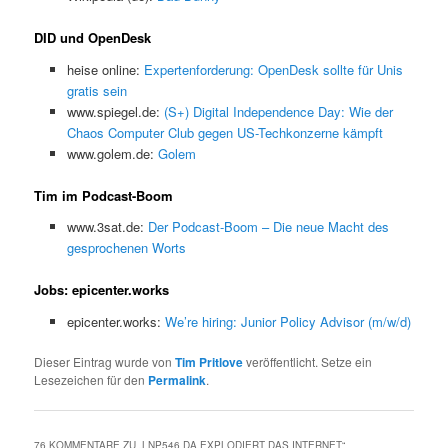
DID und OpenDesk
heise online:
Expertenforderung: OpenDesk sollte für Unis
gratis sein
www.spiegel.de:
(S+) Digital Independence Day: Wie der
Chaos Computer Club gegen US-Techkonzerne kämpft
www.golem.de:
Golem
Tim im Podcast-Boom
www.3sat.de:
Der Podcast-Boom – Die neue Macht des
gesprochenen Worts
Jobs: epicenter.works
epicenter.works:
We’re hiring: Junior Policy Advisor (m/w/d)
Dieser Eintrag wurde von
Tim Pritlove
veröffentlicht. Setze ein
Lesezeichen für den
Permalink
.
76 KOMMENTARE ZU „
LNP546 DA EXPLODIERT DAS INTERNET
“