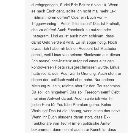
durchgegangen, Sudel-Ede-Faktor 8 von 10. Wenn
es nach Euch geht, sollte ich nicht mal mehr Lex
Fridman hören dürfen? Oder ein Buch von –
Triggerwarning – Peter Thiel lesen? Das ist Freiheit,
das zu dürfen! Auch Facebook zu nutzen oder
Instagram. Und es ist auch nicht schlimm, dass
damit Geld verdient wird. Es ist sogar nötig. Noch
etwas: ich habe mir keinen Account bei Mastodon
geholt, weil Linus von seinem Blockward aus dieser
(ich meine) ccc-Instanz aufgrund eines einzigen
kontroversen Posts rausgeschmissen wurde. Linus
hatte recht, sein Post war in Ordnung. Auch steht er
denen dort politisch wohl eher nahe. Nur anderer
Meinung zu sein, reichte aber für den Rausschmiss.
Da soll ich hingehen? Das soll Freedom sein? Gebt
mal eine Antwort darauf. Auch zahle ich wie Tim
jeden Euro für YouTube Premium gerne. Keine
Werbung! Das ist die Lösung, wenn einen das nervt.
Wenn ihr Euch übrigens daran stört, dass Ex-
Funktionäre von Tech-Firmen politische Ämter
bekommen, dann nehmt auch zur Kenntnis, dass