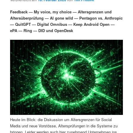
i
s
m
u
n
n
Feedback — My voice, my choice — Altersgrenzen und
g
a
Altersüberprüfung — AI gone wild — Pentagon vs. Anthropic
ä
n
e
v
— QuitGPT — Digital Omnibus — Keep Android Open —
n
i
ePA — Ring — DID und OpenDesk
r
d
g
a
e
ä
t
i
n
r
o
n
I
e
n
n
h
I
a
n
Heute im Blick: die Diskussion um Altersgrenzen für Social
l
h
Media und neue Vorstösse, Altersprüfungen in die Systeme zu
bringen. Leider werden auch hier zunehmend Unternehmen ins