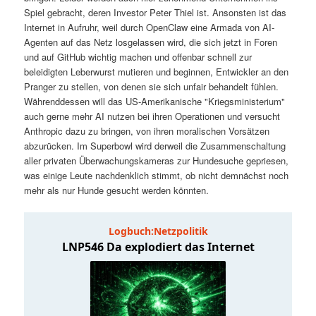
t
a
Spiel gebracht, deren Investor Peter Thiel ist. Ansonsten ist das
Internet in Aufruhr, weil durch OpenClaw eine Armada von AI-
s
l
Agenten auf das Netz losgelassen wird, die sich jetzt in Foren
und auf GitHub wichtig machen und offenbar schnell zur
p
t
beleidigten Leberwurst mutieren und beginnen, Entwickler an den
Pranger zu stellen, von denen sie sich unfair behandelt fühlen.
Währenddessen will das US-Amerikanische "Kriegsministerium"
r
s
auch gerne mehr AI nutzen bei ihren Operationen und versucht
Anthropic dazu zu bringen, von ihren moralischen Vorsätzen
i
p
abzurücken. Im Superbowl wird derweil die Zusammenschaltung
aller privaten Überwachungskameras zur Hundesuche gepriesen,
n
r
was einige Leute nachdenklich stimmt, ob nicht demnächst noch
mehr als nur Hunde gesucht werden könnten.
g
i
e
n
n
g
e
n