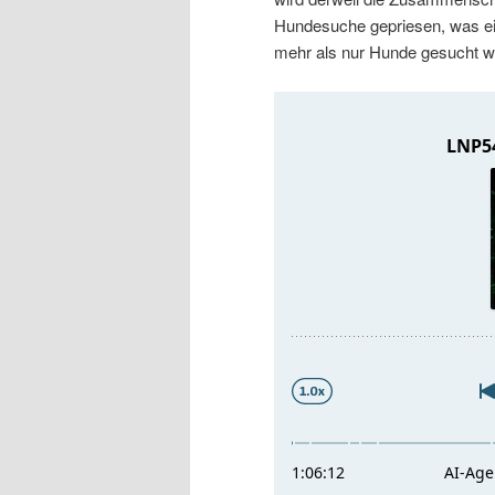
r
s
Hundesuche gepriesen, was ei
mehr als nur Hunde gesucht w
i
p
n
r
g
i
e
n
n
g
e
n