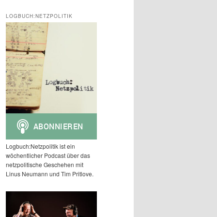
c
h
LOGBUCH:NETZPOLITIK
e
n
Logbuch:Netzpolitik ist ein
wöchentlicher Podcast über das
netzpolitische Geschehen mit
Linus Neumann und Tim Pritlove.