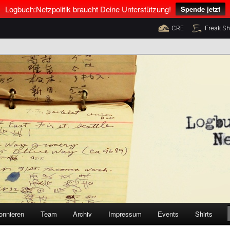
Logbuch:Netzpolitik braucht Deine Unterstützung!
Spende jetzt
CRE
Freak S
nus Neumann und Tim Pritlove
olitik
onnieren
Team
Archiv
Impressum
Events
Shirts