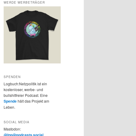
WERDE WERBETRÄGER
SPENDEN
Logbuch:Netzpolitik ist ein
kostenloser, werbe- und
bullshitfreier Podcast. Eine
Spende
hält das Projekt am
Leben.
SOCIAL MEDIA
Mastodon:
@lnp@podcasts.social