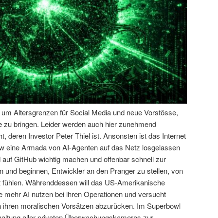
n um Altersgrenzen für Social Media und neue Vorstösse,
e zu bringen. Leider werden auch hier zunehmend
, deren Investor Peter Thiel ist. Ansonsten ist das Internet
aw eine Armada von AI-Agenten auf das Netz losgelassen
nd auf GitHub wichtig machen und offenbar schnell zur
n und beginnen, Entwickler an den Pranger zu stellen, von
lt fühlen. Währenddessen will das US-Amerikanische
e mehr AI nutzen bei ihren Operationen und versucht
n ihren moralischen Vorsätzen abzurücken. Im Superbowl
altung aller privaten Überwachungskameras zur