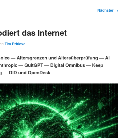
Nächster
→
diert das Internet
on
Tim Pritlove
oice — Altersgrenzen und Altersüberprüfung — AI
Anthropic — QuitGPT — Digital Omnibus — Keep
g — DID und OpenDesk