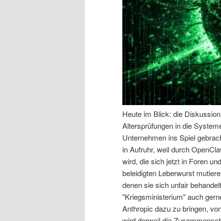
n
r
I
e
n
n
h
I
a
n
Heute im Blick: die Diskussio
Altersprüfungen in die System
l
h
Unternehmen ins Spiel gebracht
in Aufruhr, weil durch OpenCl
t
a
wird, die sich jetzt in Foren u
beleidigten Leberwurst mutiere
s
l
denen sie sich unfair behande
"Kriegsministerium" auch gern
p
t
Anthropic dazu zu bringen, vo
wird derweil die Zusammensch