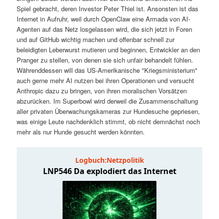
t
a
Spiel gebracht, deren Investor Peter Thiel ist. Ansonsten ist das
Internet in Aufruhr, weil durch OpenClaw eine Armada von AI-
s
l
Agenten auf das Netz losgelassen wird, die sich jetzt in Foren
und auf GitHub wichtig machen und offenbar schnell zur
p
t
beleidigten Leberwurst mutieren und beginnen, Entwickler an den
Pranger zu stellen, von denen sie sich unfair behandelt fühlen.
Währenddessen will das US-Amerikanische "Kriegsministerium"
r
s
auch gerne mehr AI nutzen bei ihren Operationen und versucht
Anthropic dazu zu bringen, von ihren moralischen Vorsätzen
i
p
abzurücken. Im Superbowl wird derweil die Zusammenschaltung
aller privaten Überwachungskameras zur Hundesuche gepriesen,
n
r
was einige Leute nachdenklich stimmt, ob nicht demnächst noch
mehr als nur Hunde gesucht werden könnten.
g
i
e
n
n
g
e
n