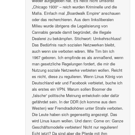
wieder aufgegeben hat. Es heißt nicht umsonst
„Chicago 1930“ – reich wurden Kriminelle und die
Mafia. Einfach mal „Boardwalk Empire“ anschauen
oder das recherchieren. Aus dem linksliberalen
Milieu wurde übrigens die Legalisierung von
Cannabis gerade damit begründet, die illegale
Dealerei zu bekämpfen. Stichwort: Umkehrschluss!
Das Bedürfnis nach sozialen Netzwerken bleibt,
auch wenn sie verboten wären. Wie Tim bin ich
1967 geboren. Ich empfinde es als anmaßend, wenn
man gesetzliche Regelungen fordert, die mir die
Nutzung soziale Netzwerke verbieten wollen. Reicht
es nicht, diese zu regulieren. Wenn Linus König von
Deutschland wär und Facebook verbietet, buche ich
als erstes ein VPN. Warum sollen Boomer die
„falsche“ politische Meinung entwickeln oder dafür
gefährdet sein. In der DDR (ich komme aus dem
Westen) war Fremdradiohören unter Strafe verboten.
Die Leute haben sich gegenseitig angezeigt. Das
wird Linus kaum wollen. Und dann: Come on: Ganze
Geschäftsmodelle verbieten! Nicht nur regulieren!
Echt jetzt? Da sind aber die Pferde mit ihm