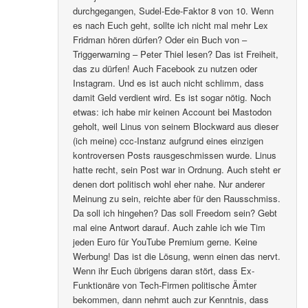
durchgegangen, Sudel-Ede-Faktor 8 von 10. Wenn
es nach Euch geht, sollte ich nicht mal mehr Lex
Fridman hören dürfen? Oder ein Buch von –
Triggerwarning – Peter Thiel lesen? Das ist Freiheit,
das zu dürfen! Auch Facebook zu nutzen oder
Instagram. Und es ist auch nicht schlimm, dass
damit Geld verdient wird. Es ist sogar nötig. Noch
etwas: ich habe mir keinen Account bei Mastodon
geholt, weil Linus von seinem Blockward aus dieser
(ich meine) ccc-Instanz aufgrund eines einzigen
kontroversen Posts rausgeschmissen wurde. Linus
hatte recht, sein Post war in Ordnung. Auch steht er
denen dort politisch wohl eher nahe. Nur anderer
Meinung zu sein, reichte aber für den Rausschmiss.
Da soll ich hingehen? Das soll Freedom sein? Gebt
mal eine Antwort darauf. Auch zahle ich wie Tim
jeden Euro für YouTube Premium gerne. Keine
Werbung! Das ist die Lösung, wenn einen das nervt.
Wenn ihr Euch übrigens daran stört, dass Ex-
Funktionäre von Tech-Firmen politische Ämter
bekommen, dann nehmt auch zur Kenntnis, dass