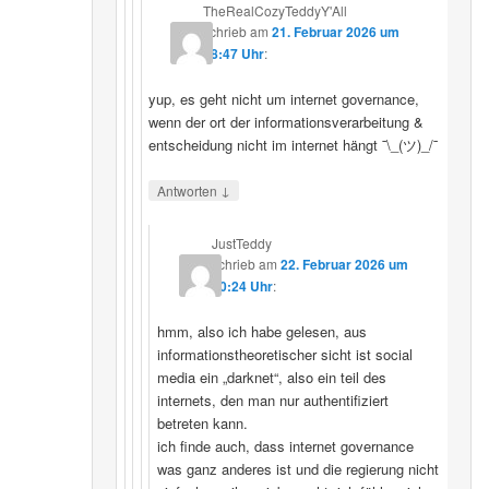
TheRealCozyTeddyY'All
schrieb
am
21. Februar 2026 um
18:47 Uhr
:
yup, es geht nicht um internet governance,
wenn der ort der informationsverarbeitung &
entscheidung nicht im internet hängt ¯\_(ツ)_/¯
↓
Antworten
JustTeddy
schrieb
am
22. Februar 2026 um
20:24 Uhr
:
hmm, also ich habe gelesen, aus
informationstheoretischer sicht ist social
media ein „darknet“, also ein teil des
internets, den man nur authentifiziert
betreten kann.
ich finde auch, dass internet governance
was ganz anderes ist und die regierung nicht