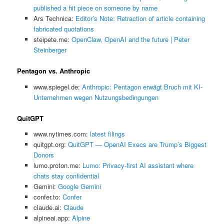
published a hit piece on someone by name
Ars Technica:
Editor’s Note: Retraction of article containing
fabricated quotations
steipete.me:
OpenClaw, OpenAI and the future | Peter
Steinberger
Pentagon vs. Anthropic
www.spiegel.de:
Anthropic: Pentagon erwägt Bruch mit KI-
Unternehmen wegen Nutzungsbedingungen
QuitGPT
www.nytimes.com:
latest filings
quitgpt.org:
QuitGPT — OpenAI Execs are Trump’s Biggest
Donors
lumo.proton.me:
Lumo: Privacy-first AI assistant where
chats stay confidential
Gemini:
‎Google Gemini
confer.to:
Confer
claude.ai:
Claude
alpineai.app:
Alpine