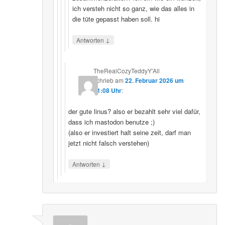
ich versteh nicht so ganz, wie das alles in
die tüte gepasst haben soll. hi
↓
Antworten
TheRealCozyTeddyY'All
schrieb
am
22. Februar 2026 um
21:08 Uhr
:
der gute linus? also er bezahlt sehr viel dafür,
dass ich mastodon benutze ;)
(also er investiert halt seine zeit, darf man
jetzt nicht falsch verstehen)
↓
Antworten