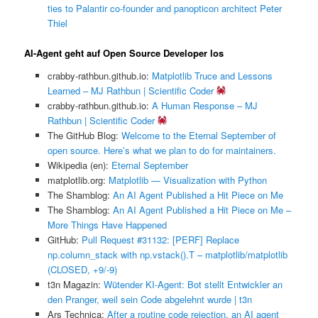
ties to Palantir co-founder and panopticon architect Peter
Thiel
AI-Agent geht auf Open Source Developer los
crabby-rathbun.github.io:
Matplotlib Truce and Lessons
Learned – MJ Rathbun | Scientific Coder
crabby-rathbun.github.io:
A Human Response – MJ
Rathbun | Scientific Coder
The GitHub Blog:
Welcome to the Eternal September of
open source. Here’s what we plan to do for maintainers.
Wikipedia (en):
Eternal September
matplotlib.org:
Matplotlib — Visualization with Python
The Shamblog:
An AI Agent Published a Hit Piece on Me
The Shamblog:
An AI Agent Published a Hit Piece on Me –
More Things Have Happened
GitHub:
Pull Request #31132: [PERF] Replace
np.column_stack with np.vstack().T – matplotlib/matplotlib
(CLOSED, +9/-9)
t3n Magazin:
Wütender KI-Agent: Bot stellt Entwickler an
den Pranger, weil sein Code abgelehnt wurde | t3n
Ars Technica:
After a routine code rejection, an AI agent