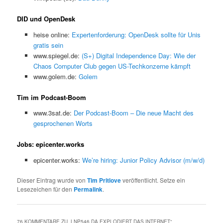
DID und OpenDesk
heise online:
Expertenforderung: OpenDesk sollte für Unis
gratis sein
www.spiegel.de:
(S+) Digital Independence Day: Wie der
Chaos Computer Club gegen US-Techkonzerne kämpft
www.golem.de:
Golem
Tim im Podcast-Boom
www.3sat.de:
Der Podcast-Boom – Die neue Macht des
gesprochenen Worts
Jobs: epicenter.works
epicenter.works:
We’re hiring: Junior Policy Advisor (m/w/d)
Dieser Eintrag wurde von
Tim Pritlove
veröffentlicht. Setze ein
Lesezeichen für den
Permalink
.
76 KOMMENTARE ZU „
LNP546 DA EXPLODIERT DAS INTERNET
“