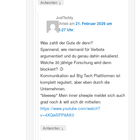
↓
Antworten
JustTeddy
schrieb
am
21. Februar 2026 um
13:27 Uhr
:
Was zahlt der Gute dir denn?
Spannend, wie niemand für Verbote
argumentiert und du genau dahin eskalierst.
Welche 30 jährige Forschung wird denn
blockiert? :D
Kommunikation auf Big Tech Plattformen ist
komplett reguliert, aber eben durch die
Unternehmen.
*bleeeep* Mein inner sheeple meldet sich auch
grad noch & will sich dir mitteilen:
https://www.youtube.com/watch?
v=4XQwSPP8AK0
↓
Antworten