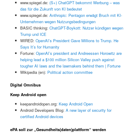
www.spiegel.de:
(S+) ChatGPT bekommt Werbung – was
das für die Zukunft von KI bedeutet
www.spiegel.de:
Anthropic: Pentagon erwägt Bruch mit KI-
Unternehmen wegen Nutzungsbedingungen
BASIC thinking:
ChatGPT-Boykott: Nutzer kündigen wegen
Trump und ICE
WIRED:
OpenAI’s President Gave Millions to Trump. He
Says It’s for Humanity
Fortune:
OpenAI’s president and Andreessen Horowitz are
helping lead a $100 million Silicon Valley push against
tougher AI laws and the lawmakers behind them | Fortune
Wikipedia (en):
Political action committee
Digital Omnibus
Keep Android open
keepandroidopen.org:
Keep Android Open
Android Developers Blog:
A new layer of security for
certified Android devices
ePA soll zur „Gesundheits(daten)plattform“ werden