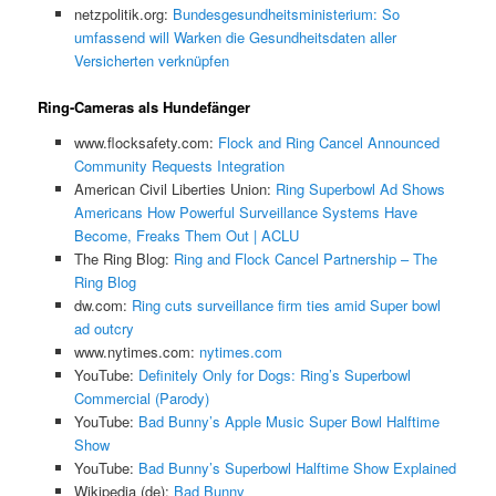
netzpolitik.org:
Bundesgesundheitsministerium: So
umfassend will Warken die Gesundheitsdaten aller
Versicherten verknüpfen
Ring-Cameras als Hundefänger
www.flocksafety.com:
Flock and Ring Cancel Announced
Community Requests Integration
American Civil Liberties Union:
Ring Superbowl Ad Shows
Americans How Powerful Surveillance Systems Have
Become, Freaks Them Out | ACLU
The Ring Blog:
Ring and Flock Cancel Partnership – The
Ring Blog
dw.com:
Ring cuts surveillance firm ties amid Super bowl
ad outcry
www.nytimes.com:
nytimes.com
YouTube:
Definitely Only for Dogs: Ring’s Superbowl
Commercial (Parody)
YouTube:
Bad Bunny’s Apple Music Super Bowl Halftime
Show
YouTube:
Bad Bunny’s Superbowl Halftime Show Explained
Wikipedia (de):
Bad Bunny