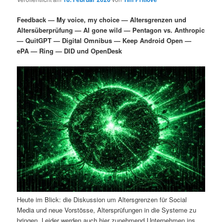
i
s
m
u
n
n
Feedback — My voice, my choice — Altersgrenzen und
g
a
Altersüberprüfung — AI gone wild — Pentagon vs. Anthropic
ä
n
e
v
— QuitGPT — Digital Omnibus — Keep Android Open —
n
i
ePA — Ring — DID und OpenDesk
r
d
g
a
e
ä
t
i
n
r
o
n
I
e
n
n
h
I
a
n
Heute im Blick: die Diskussion um Altersgrenzen für Social
l
h
Media und neue Vorstösse, Altersprüfungen in die Systeme zu
bringen. Leider werden auch hier zunehmend Unternehmen ins