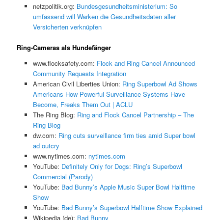
netzpolitik.org:
Bundesgesundheitsministerium: So
umfassend will Warken die Gesundheitsdaten aller
Versicherten verknüpfen
Ring-Cameras als Hundefänger
www.flocksafety.com:
Flock and Ring Cancel Announced
Community Requests Integration
American Civil Liberties Union:
Ring Superbowl Ad Shows
Americans How Powerful Surveillance Systems Have
Become, Freaks Them Out | ACLU
The Ring Blog:
Ring and Flock Cancel Partnership – The
Ring Blog
dw.com:
Ring cuts surveillance firm ties amid Super bowl
ad outcry
www.nytimes.com:
nytimes.com
YouTube:
Definitely Only for Dogs: Ring’s Superbowl
Commercial (Parody)
YouTube:
Bad Bunny’s Apple Music Super Bowl Halftime
Show
YouTube:
Bad Bunny’s Superbowl Halftime Show Explained
Wikipedia (de):
Bad Bunny