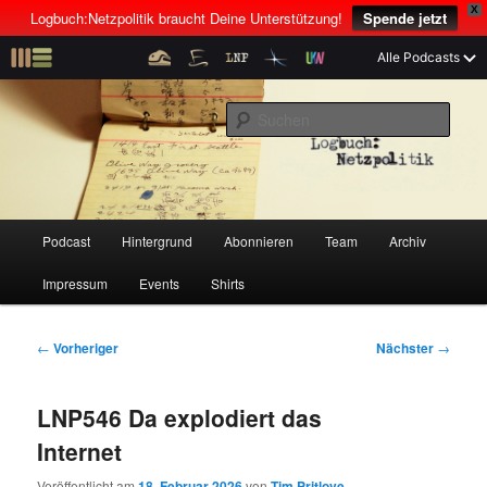
X
Logbuch:Netzpolitik braucht Deine Unterstützung!
Spende jetzt
Z
Alle Podcasts
u
Der Netzpolitik-Podcast mit Linus Neumann und Tim Pritlove
m
S
p
u
r
c
i
Logbuch:Netzpolitik
h
m
e
ä
n
r
H
Podcast
Hintergrund
Abonnieren
Team
Archiv
Z
Z
e
a
n
u
Impressum
Events
Shirts
u
u
I
p
n
t
m
m
h
m
B
←
Vorheriger
Nächster
→
a
e
e
p
s
l
n
i
LNP546 Da explodiert das
t
ü
t
r
e
s
r
Internet
p
a
i
k
r
g
Veröffentlicht am
18. Februar 2026
von
Tim Pritlove