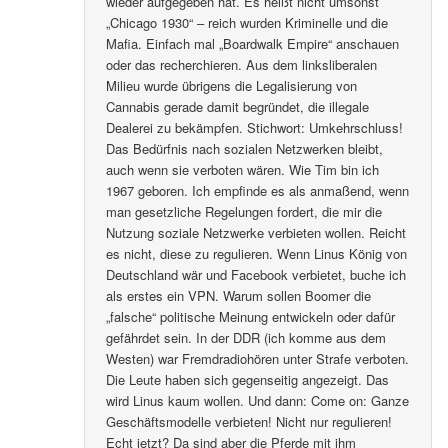
wieder aufgegeben hat. Es heißt nicht umsonst
„Chicago 1930“ – reich wurden Kriminelle und die
Mafia. Einfach mal „Boardwalk Empire“ anschauen
oder das recherchieren. Aus dem linksliberalen
Milieu wurde übrigens die Legalisierung von
Cannabis gerade damit begründet, die illegale
Dealerei zu bekämpfen. Stichwort: Umkehrschluss!
Das Bedürfnis nach sozialen Netzwerken bleibt,
auch wenn sie verboten wären. Wie Tim bin ich
1967 geboren. Ich empfinde es als anmaßend, wenn
man gesetzliche Regelungen fordert, die mir die
Nutzung soziale Netzwerke verbieten wollen. Reicht
es nicht, diese zu regulieren. Wenn Linus König von
Deutschland wär und Facebook verbietet, buche ich
als erstes ein VPN. Warum sollen Boomer die
„falsche“ politische Meinung entwickeln oder dafür
gefährdet sein. In der DDR (ich komme aus dem
Westen) war Fremdradiohören unter Strafe verboten.
Die Leute haben sich gegenseitig angezeigt. Das
wird Linus kaum wollen. Und dann: Come on: Ganze
Geschäftsmodelle verbieten! Nicht nur regulieren!
Echt jetzt? Da sind aber die Pferde mit ihm