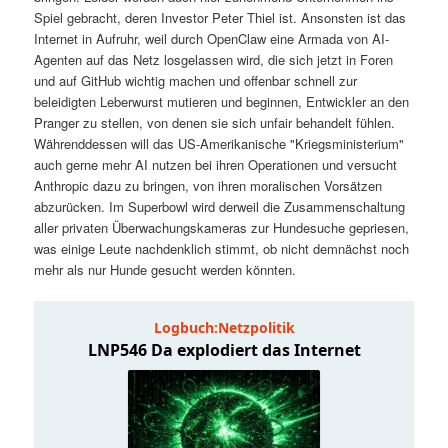
t
a
Spiel gebracht, deren Investor Peter Thiel ist. Ansonsten ist das
Internet in Aufruhr, weil durch OpenClaw eine Armada von AI-
s
l
Agenten auf das Netz losgelassen wird, die sich jetzt in Foren
und auf GitHub wichtig machen und offenbar schnell zur
p
t
beleidigten Leberwurst mutieren und beginnen, Entwickler an den
Pranger zu stellen, von denen sie sich unfair behandelt fühlen.
Währenddessen will das US-Amerikanische "Kriegsministerium"
r
s
auch gerne mehr AI nutzen bei ihren Operationen und versucht
Anthropic dazu zu bringen, von ihren moralischen Vorsätzen
i
p
abzurücken. Im Superbowl wird derweil die Zusammenschaltung
aller privaten Überwachungskameras zur Hundesuche gepriesen,
n
r
was einige Leute nachdenklich stimmt, ob nicht demnächst noch
mehr als nur Hunde gesucht werden könnten.
g
i
e
n
n
g
e
n