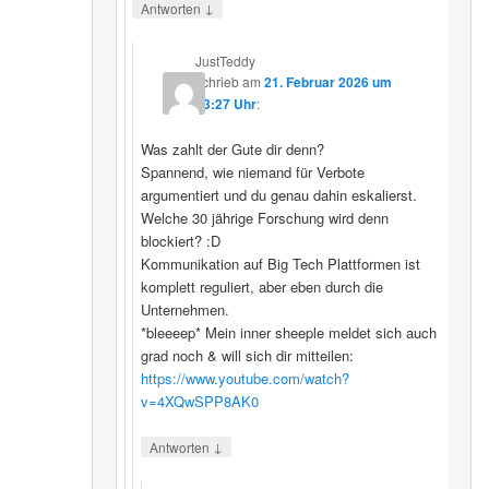
↓
Antworten
JustTeddy
schrieb
am
21. Februar 2026 um
13:27 Uhr
:
Was zahlt der Gute dir denn?
Spannend, wie niemand für Verbote
argumentiert und du genau dahin eskalierst.
Welche 30 jährige Forschung wird denn
blockiert? :D
Kommunikation auf Big Tech Plattformen ist
komplett reguliert, aber eben durch die
Unternehmen.
*bleeeep* Mein inner sheeple meldet sich auch
grad noch & will sich dir mitteilen:
https://www.youtube.com/watch?
v=4XQwSPP8AK0
↓
Antworten