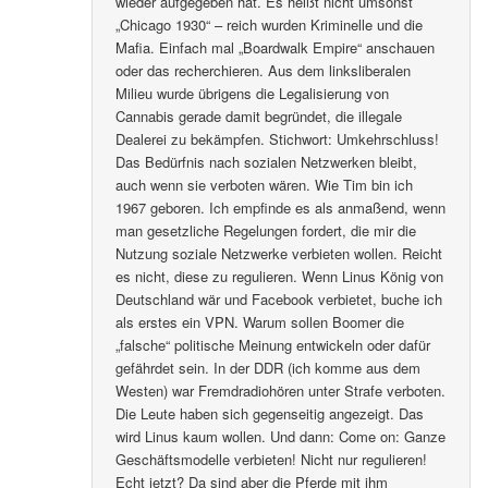
wieder aufgegeben hat. Es heißt nicht umsonst
„Chicago 1930“ – reich wurden Kriminelle und die
Mafia. Einfach mal „Boardwalk Empire“ anschauen
oder das recherchieren. Aus dem linksliberalen
Milieu wurde übrigens die Legalisierung von
Cannabis gerade damit begründet, die illegale
Dealerei zu bekämpfen. Stichwort: Umkehrschluss!
Das Bedürfnis nach sozialen Netzwerken bleibt,
auch wenn sie verboten wären. Wie Tim bin ich
1967 geboren. Ich empfinde es als anmaßend, wenn
man gesetzliche Regelungen fordert, die mir die
Nutzung soziale Netzwerke verbieten wollen. Reicht
es nicht, diese zu regulieren. Wenn Linus König von
Deutschland wär und Facebook verbietet, buche ich
als erstes ein VPN. Warum sollen Boomer die
„falsche“ politische Meinung entwickeln oder dafür
gefährdet sein. In der DDR (ich komme aus dem
Westen) war Fremdradiohören unter Strafe verboten.
Die Leute haben sich gegenseitig angezeigt. Das
wird Linus kaum wollen. Und dann: Come on: Ganze
Geschäftsmodelle verbieten! Nicht nur regulieren!
Echt jetzt? Da sind aber die Pferde mit ihm