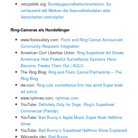
netzpolitik.org:
Bundesgesundheitsministerium: So
umfassend will Warken die Gesundheitsdaten aller
Versicherten verknüpfen
Ring-Cameras als Hundefänger
www.flocksafety.com:
Flock and Ring Cancel Announced
Community Requests Integration
American Civil Liberties Union:
Ring Superbowl Ad Shows
Americans How Powerful Surveillance Systems Have
Become, Freaks Them Out | ACLU
The Ring Blog:
Ring and Flock Cancel Partnership – The
Ring Blog
dw.com:
Ring cuts surveillance firm ties amid Super bowl
ad outcry
www.nytimes.com:
nytimes.com
YouTube:
Definitely Only for Dogs: Ring’s Superbowl
Commercial (Parody)
YouTube:
Bad Bunny’s Apple Music Super Bowl Halftime
Show
YouTube:
Bad Bunny’s Superbowl Halftime Show Explained
Wikipedia (de):
Bad Bunny