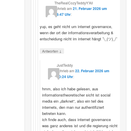
TheRealCozyTeddyY'All
schrieb
am
21. Februar 2026 um
18:47 Uhr
:
yup, es geht nicht um internet governance,
wenn der ort der informationsverarbeitung &
entscheidung nicht im internet hängt ¯\_(ツ)_/¯
↓
Antworten
JustTeddy
schrieb
am
22. Februar 2026 um
20:24 Uhr
:
hmm, also ich habe gelesen, aus
informationstheoretischer sicht ist social
media ein „darknet“, also ein teil des
internets, den man nur authentifiziert
betreten kann.
ich finde auch, dass internet governance
was ganz anderes ist und die regierung nicht