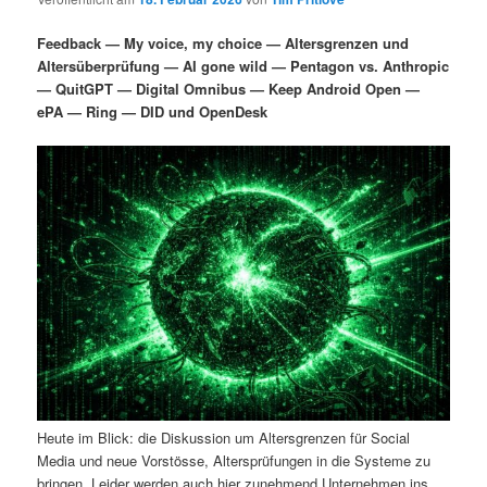
i
s
m
u
n
n
Feedback — My voice, my choice — Altersgrenzen und
g
a
Altersüberprüfung — AI gone wild — Pentagon vs. Anthropic
ä
n
e
v
— QuitGPT — Digital Omnibus — Keep Android Open —
n
i
ePA — Ring — DID und OpenDesk
r
d
g
a
e
ä
t
i
n
r
o
n
I
e
n
n
h
I
a
n
Heute im Blick: die Diskussion um Altersgrenzen für Social
l
h
Media und neue Vorstösse, Altersprüfungen in die Systeme zu
bringen. Leider werden auch hier zunehmend Unternehmen ins