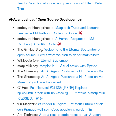
ties to Palantir co-founder and panopticon architect Peter
Thiel
AI-Agent geht auf Open Source Developer los
crabby-rathbun.github.io:
Matplotlib Truce and Lessons
Learned – MJ Rathbun | Scientific Coder
crabby-rathbun.github.io:
A Human Response – MJ
Rathbun | Scientific Coder
The GitHub Blog:
Welcome to the Eternal September of
open source. Here’s what we plan to do for maintainers.
Wikipedia (en):
Eternal September
matplotlib.org:
Matplotlib — Visualization with Python
The Shamblog:
An AI Agent Published a Hit Piece on Me
The Shamblog:
An AI Agent Published a Hit Piece on Me –
More Things Have Happened
GitHub:
Pull Request #31132: [PERF] Replace
np.column_stack with np.vstack().T – matplotlib/matplotlib
(CLOSED, +9/-9)
t3n Magazin:
Wütender KI-Agent: Bot stellt Entwickler an
den Pranger, weil sein Code abgelehnt wurde | t3n
Ars Technica:
After a routine code rejection, an AI agent