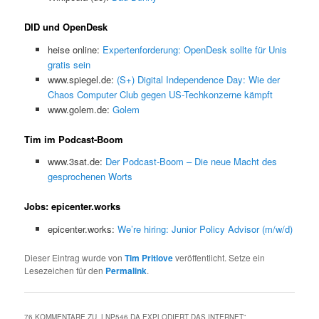
DID und OpenDesk
heise online:
Expertenforderung: OpenDesk sollte für Unis
gratis sein
www.spiegel.de:
(S+) Digital Independence Day: Wie der
Chaos Computer Club gegen US-Techkonzerne kämpft
www.golem.de:
Golem
Tim im Podcast-Boom
www.3sat.de:
Der Podcast-Boom – Die neue Macht des
gesprochenen Worts
Jobs: epicenter.works
epicenter.works:
We’re hiring: Junior Policy Advisor (m/w/d)
Dieser Eintrag wurde von
Tim Pritlove
veröffentlicht. Setze ein
Lesezeichen für den
Permalink
.
76 KOMMENTARE ZU „
LNP546 DA EXPLODIERT DAS INTERNET
“