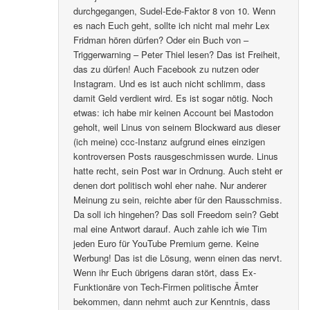
durchgegangen, Sudel-Ede-Faktor 8 von 10. Wenn
es nach Euch geht, sollte ich nicht mal mehr Lex
Fridman hören dürfen? Oder ein Buch von –
Triggerwarning – Peter Thiel lesen? Das ist Freiheit,
das zu dürfen! Auch Facebook zu nutzen oder
Instagram. Und es ist auch nicht schlimm, dass
damit Geld verdient wird. Es ist sogar nötig. Noch
etwas: ich habe mir keinen Account bei Mastodon
geholt, weil Linus von seinem Blockward aus dieser
(ich meine) ccc-Instanz aufgrund eines einzigen
kontroversen Posts rausgeschmissen wurde. Linus
hatte recht, sein Post war in Ordnung. Auch steht er
denen dort politisch wohl eher nahe. Nur anderer
Meinung zu sein, reichte aber für den Rausschmiss.
Da soll ich hingehen? Das soll Freedom sein? Gebt
mal eine Antwort darauf. Auch zahle ich wie Tim
jeden Euro für YouTube Premium gerne. Keine
Werbung! Das ist die Lösung, wenn einen das nervt.
Wenn ihr Euch übrigens daran stört, dass Ex-
Funktionäre von Tech-Firmen politische Ämter
bekommen, dann nehmt auch zur Kenntnis, dass