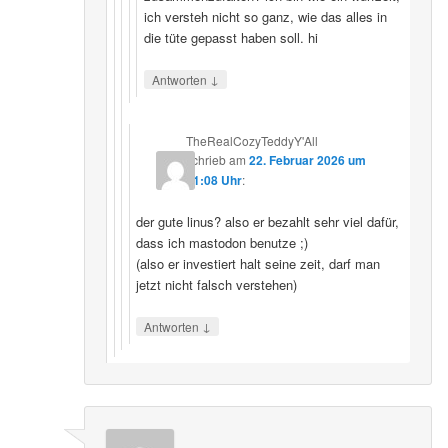
ich versteh nicht so ganz, wie das alles in
die tüte gepasst haben soll. hi
↓
Antworten
TheRealCozyTeddyY'All
schrieb
am
22. Februar 2026 um
21:08 Uhr
:
der gute linus? also er bezahlt sehr viel dafür,
dass ich mastodon benutze ;)
(also er investiert halt seine zeit, darf man
jetzt nicht falsch verstehen)
↓
Antworten