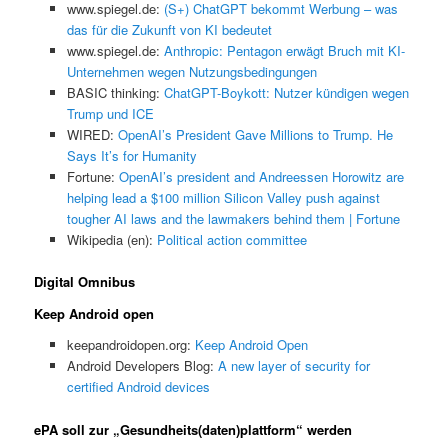
www.spiegel.de:
(S+) ChatGPT bekommt Werbung – was
das für die Zukunft von KI bedeutet
www.spiegel.de:
Anthropic: Pentagon erwägt Bruch mit KI-
Unternehmen wegen Nutzungsbedingungen
BASIC thinking:
ChatGPT-Boykott: Nutzer kündigen wegen
Trump und ICE
WIRED:
OpenAI’s President Gave Millions to Trump. He
Says It’s for Humanity
Fortune:
OpenAI’s president and Andreessen Horowitz are
helping lead a $100 million Silicon Valley push against
tougher AI laws and the lawmakers behind them | Fortune
Wikipedia (en):
Political action committee
Digital Omnibus
Keep Android open
keepandroidopen.org:
Keep Android Open
Android Developers Blog:
A new layer of security for
certified Android devices
ePA soll zur „Gesundheits(daten)plattform“ werden