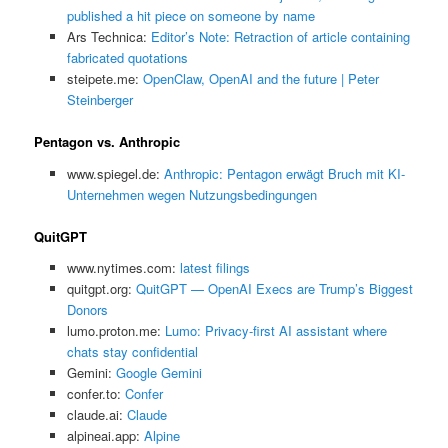
published a hit piece on someone by name
Ars Technica:
Editor’s Note: Retraction of article containing
fabricated quotations
steipete.me:
OpenClaw, OpenAI and the future | Peter
Steinberger
Pentagon vs. Anthropic
www.spiegel.de:
Anthropic: Pentagon erwägt Bruch mit KI-
Unternehmen wegen Nutzungsbedingungen
QuitGPT
www.nytimes.com:
latest filings
quitgpt.org:
QuitGPT — OpenAI Execs are Trump’s Biggest
Donors
lumo.proton.me:
Lumo: Privacy-first AI assistant where
chats stay confidential
Gemini:
‎Google Gemini
confer.to:
Confer
claude.ai:
Claude
alpineai.app:
Alpine