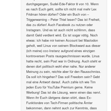
durchgegangen, Sudel-Ede-Faktor 8 von 10. Wenn
es nach Euch geht, sollte ich nicht mal mehr Lex
Fridman hören dürfen? Oder ein Buch von –
Triggerwarning – Peter Thiel lesen? Das ist Freiheit,
das zu dürfen! Auch Facebook zu nutzen oder
Instagram. Und es ist auch nicht schlimm, dass
damit Geld verdient wird. Es ist sogar nötig. Noch
etwas: ich habe mir keinen Account bei Mastodon
geholt, weil Linus von seinem Blockward aus dieser
(ich meine) ccc-Instanz aufgrund eines einzigen
kontroversen Posts rausgeschmissen wurde. Linus
hatte recht, sein Post war in Ordnung. Auch steht er
denen dort politisch wohl eher nahe. Nur anderer
Meinung zu sein, reichte aber für den Rausschmiss.
Da soll ich hingehen? Das soll Freedom sein? Gebt
mal eine Antwort darauf. Auch zahle ich wie Tim
jeden Euro für YouTube Premium gerne. Keine
Werbung! Das ist die Lösung, wenn einen das nervt.
Wenn ihr Euch übrigens daran stört, dass Ex-
Funktionäre von Tech-Firmen politische Ämter
bekommen, dann nehmt auch zur Kenntnis, dass