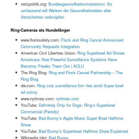
netzpolitik.org:
Bundesgesundheitsministerium: So
umfassend will Warken die Gesundheitsdaten aller
Versicherten verknüpfen
Ring-Cameras als Hundefänger
www.flocksafety.com:
Flock and Ring Cancel Announced
Community Requests Integration
American Civil Liberties Union:
Ring Superbowl Ad Shows
Americans How Powerful Surveillance Systems Have
Become, Freaks Them Out | ACLU
The Ring Blog:
Ring and Flock Cancel Partnership – The
Ring Blog
dw.com:
Ring cuts surveillance firm ties amid Super bowl
ad outcry
www.nytimes.com:
nytimes.com
YouTube:
Definitely Only for Dogs: Ring’s Superbowl
Commercial (Parody)
YouTube:
Bad Bunny’s Apple Music Super Bowl Halftime
Show
YouTube:
Bad Bunny’s Superbowl Halftime Show Explained
Wikipedia (de):
Bad Bunny