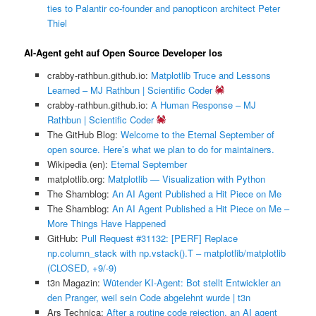
ties to Palantir co-founder and panopticon architect Peter
Thiel
AI-Agent geht auf Open Source Developer los
crabby-rathbun.github.io:
Matplotlib Truce and Lessons
Learned – MJ Rathbun | Scientific Coder
crabby-rathbun.github.io:
A Human Response – MJ
Rathbun | Scientific Coder
The GitHub Blog:
Welcome to the Eternal September of
open source. Here’s what we plan to do for maintainers.
Wikipedia (en):
Eternal September
matplotlib.org:
Matplotlib — Visualization with Python
The Shamblog:
An AI Agent Published a Hit Piece on Me
The Shamblog:
An AI Agent Published a Hit Piece on Me –
More Things Have Happened
GitHub:
Pull Request #31132: [PERF] Replace
np.column_stack with np.vstack().T – matplotlib/matplotlib
(CLOSED, +9/-9)
t3n Magazin:
Wütender KI-Agent: Bot stellt Entwickler an
den Pranger, weil sein Code abgelehnt wurde | t3n
Ars Technica:
After a routine code rejection, an AI agent