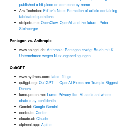
published a hit piece on someone by name
Ars Technica:
Editor’s Note: Retraction of article containing
fabricated quotations
steipete.me:
OpenClaw, OpenAI and the future | Peter
Steinberger
Pentagon vs. Anthropic
www.spiegel.de:
Anthropic: Pentagon erwägt Bruch mit KI-
Unternehmen wegen Nutzungsbedingungen
QuitGPT
www.nytimes.com:
latest filings
quitgpt.org:
QuitGPT — OpenAI Execs are Trump’s Biggest
Donors
lumo.proton.me:
Lumo: Privacy-first AI assistant where
chats stay confidential
Gemini:
‎Google Gemini
confer.to:
Confer
claude.ai:
Claude
alpineai.app:
Alpine