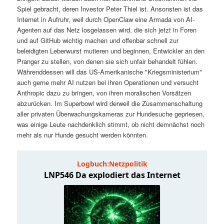
t
a
Spiel gebracht, deren Investor Peter Thiel ist. Ansonsten ist das
Internet in Aufruhr, weil durch OpenClaw eine Armada von AI-
s
l
Agenten auf das Netz losgelassen wird, die sich jetzt in Foren
und auf GitHub wichtig machen und offenbar schnell zur
p
t
beleidigten Leberwurst mutieren und beginnen, Entwickler an den
Pranger zu stellen, von denen sie sich unfair behandelt fühlen.
Währenddessen will das US-Amerikanische "Kriegsministerium"
r
s
auch gerne mehr AI nutzen bei ihren Operationen und versucht
Anthropic dazu zu bringen, von ihren moralischen Vorsätzen
i
p
abzurücken. Im Superbowl wird derweil die Zusammenschaltung
aller privaten Überwachungskameras zur Hundesuche gepriesen,
n
r
was einige Leute nachdenklich stimmt, ob nicht demnächst noch
mehr als nur Hunde gesucht werden könnten.
g
i
e
n
n
g
e
n