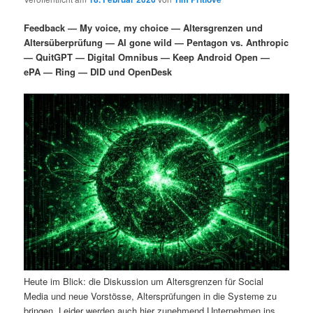
i
s
m
u
n
n
Feedback — My voice, my choice — Altersgrenzen und
g
a
Altersüberprüfung — AI gone wild — Pentagon vs. Anthropic
ä
n
e
v
— QuitGPT — Digital Omnibus — Keep Android Open —
n
i
ePA — Ring — DID und OpenDesk
r
d
g
a
e
ä
t
i
n
r
o
n
I
e
n
n
h
I
a
n
Heute im Blick: die Diskussion um Altersgrenzen für Social
l
h
Media und neue Vorstösse, Altersprüfungen in die Systeme zu
bringen. Leider werden auch hier zunehmend Unternehmen ins