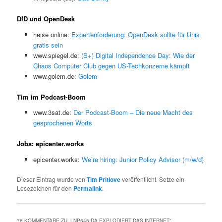
DID und OpenDesk
heise online:
Expertenforderung: OpenDesk sollte für Unis
gratis sein
www.spiegel.de:
(S+) Digital Independence Day: Wie der
Chaos Computer Club gegen US-Techkonzerne kämpft
www.golem.de:
Golem
Tim im Podcast-Boom
www.3sat.de:
Der Podcast-Boom – Die neue Macht des
gesprochenen Worts
Jobs: epicenter.works
epicenter.works:
We’re hiring: Junior Policy Advisor (m/w/d)
Dieser Eintrag wurde von
Tim Pritlove
veröffentlicht. Setze ein
Lesezeichen für den
Permalink
.
76 KOMMENTARE ZU „
LNP546 DA EXPLODIERT DAS INTERNET
“