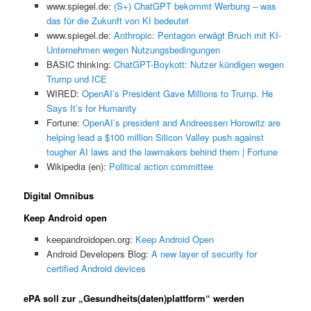
www.spiegel.de:
(S+) ChatGPT bekommt Werbung – was
das für die Zukunft von KI bedeutet
www.spiegel.de:
Anthropic: Pentagon erwägt Bruch mit KI-
Unternehmen wegen Nutzungsbedingungen
BASIC thinking:
ChatGPT-Boykott: Nutzer kündigen wegen
Trump und ICE
WIRED:
OpenAI’s President Gave Millions to Trump. He
Says It’s for Humanity
Fortune:
OpenAI’s president and Andreessen Horowitz are
helping lead a $100 million Silicon Valley push against
tougher AI laws and the lawmakers behind them | Fortune
Wikipedia (en):
Political action committee
Digital Omnibus
Keep Android open
keepandroidopen.org:
Keep Android Open
Android Developers Blog:
A new layer of security for
certified Android devices
ePA soll zur „Gesundheits(daten)plattform“ werden