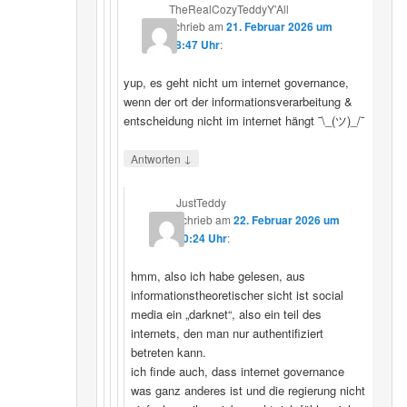
TheRealCozyTeddyY'All
schrieb
am
21. Februar 2026 um
18:47 Uhr
:
yup, es geht nicht um internet governance,
wenn der ort der informationsverarbeitung &
entscheidung nicht im internet hängt ¯\_(ツ)_/¯
↓
Antworten
JustTeddy
schrieb
am
22. Februar 2026 um
20:24 Uhr
:
hmm, also ich habe gelesen, aus
informationstheoretischer sicht ist social
media ein „darknet“, also ein teil des
internets, den man nur authentifiziert
betreten kann.
ich finde auch, dass internet governance
was ganz anderes ist und die regierung nicht