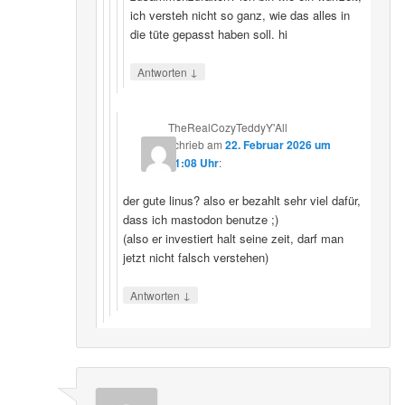
ich versteh nicht so ganz, wie das alles in
die tüte gepasst haben soll. hi
↓
Antworten
TheRealCozyTeddyY'All
schrieb
am
22. Februar 2026 um
21:08 Uhr
:
der gute linus? also er bezahlt sehr viel dafür,
dass ich mastodon benutze ;)
(also er investiert halt seine zeit, darf man
jetzt nicht falsch verstehen)
↓
Antworten