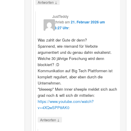
↓
Antworten
JustTeddy
schrieb
am
21. Februar 2026 um
13:27 Uhr
:
Was zahlt der Gute dir denn?
Spannend, wie niemand für Verbote
argumentiert und du genau dahin eskalierst.
Welche 30 jährige Forschung wird denn
blockiert? :D
Kommunikation auf Big Tech Plattformen ist
komplett reguliert, aber eben durch die
Unternehmen.
*bleeeep* Mein inner sheeple meldet sich auch
grad noch & will sich dir mitteilen:
https://www.youtube.com/watch?
v=4XQwSPP8AK0
↓
Antworten