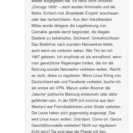
wieder aufgegeben hat. Es heißt nicht umsonst
„Chicago 1930“ – reich wurden Kriminelle und die
Mafia. Einfach mal „Boardwalk Empire“ anschauen
oder das recherchieren. Aus dem linksliberalen
Milieu wurde übrigens die Legalisierung von
Cannabis gerade damit begründet, die illegale
Dealerei zu bekämpfen. Stichwort: Umkehrschluss!
Das Bedürfnis nach sozialen Netzwerken bleibt,
auch wenn sie verboten wären. Wie Tim bin ich
1967 geboren. Ich empfinde es als anmaßend, wenn
man gesetzliche Regelungen fordert, die mir die
Nutzung soziale Netzwerke verbieten wollen. Reicht
es nicht, diese zu regulieren. Wenn Linus König von
Deutschland wär und Facebook verbietet, buche ich
als erstes ein VPN. Warum sollen Boomer die
„falsche“ politische Meinung entwickeln oder dafür
gefährdet sein. In der DDR (ich komme aus dem
Westen) war Fremdradiohören unter Strafe verboten.
Die Leute haben sich gegenseitig angezeigt. Das
wird Linus kaum wollen. Und dann: Come on: Ganze
Geschäftsmodelle verbieten! Nicht nur regulieren!
Echt jetzt? Da sind aber die Pferde mit ihm