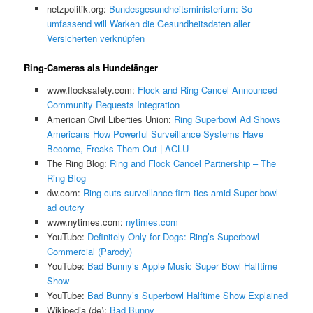
netzpolitik.org:
Bundesgesundheitsministerium: So
umfassend will Warken die Gesundheitsdaten aller
Versicherten verknüpfen
Ring-Cameras als Hundefänger
www.flocksafety.com:
Flock and Ring Cancel Announced
Community Requests Integration
American Civil Liberties Union:
Ring Superbowl Ad Shows
Americans How Powerful Surveillance Systems Have
Become, Freaks Them Out | ACLU
The Ring Blog:
Ring and Flock Cancel Partnership – The
Ring Blog
dw.com:
Ring cuts surveillance firm ties amid Super bowl
ad outcry
www.nytimes.com:
nytimes.com
YouTube:
Definitely Only for Dogs: Ring’s Superbowl
Commercial (Parody)
YouTube:
Bad Bunny’s Apple Music Super Bowl Halftime
Show
YouTube:
Bad Bunny’s Superbowl Halftime Show Explained
Wikipedia (de):
Bad Bunny