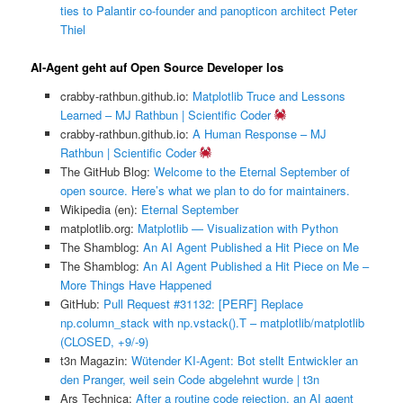
ties to Palantir co-founder and panopticon architect Peter
Thiel
AI-Agent geht auf Open Source Developer los
crabby-rathbun.github.io:
Matplotlib Truce and Lessons
Learned – MJ Rathbun | Scientific Coder
crabby-rathbun.github.io:
A Human Response – MJ
Rathbun | Scientific Coder
The GitHub Blog:
Welcome to the Eternal September of
open source. Here’s what we plan to do for maintainers.
Wikipedia (en):
Eternal September
matplotlib.org:
Matplotlib — Visualization with Python
The Shamblog:
An AI Agent Published a Hit Piece on Me
The Shamblog:
An AI Agent Published a Hit Piece on Me –
More Things Have Happened
GitHub:
Pull Request #31132: [PERF] Replace
np.column_stack with np.vstack().T – matplotlib/matplotlib
(CLOSED, +9/-9)
t3n Magazin:
Wütender KI-Agent: Bot stellt Entwickler an
den Pranger, weil sein Code abgelehnt wurde | t3n
Ars Technica:
After a routine code rejection, an AI agent