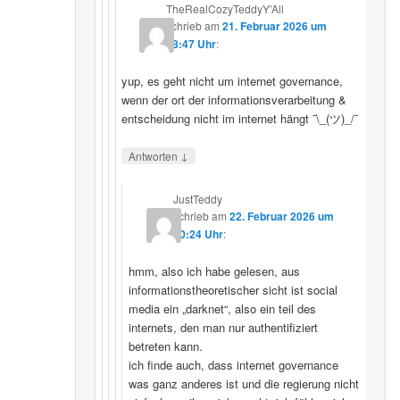
TheRealCozyTeddyY'All
schrieb
am
21. Februar 2026 um
18:47 Uhr
:
yup, es geht nicht um internet governance,
wenn der ort der informationsverarbeitung &
entscheidung nicht im internet hängt ¯\_(ツ)_/¯
↓
Antworten
JustTeddy
schrieb
am
22. Februar 2026 um
20:24 Uhr
:
hmm, also ich habe gelesen, aus
informationstheoretischer sicht ist social
media ein „darknet“, also ein teil des
internets, den man nur authentifiziert
betreten kann.
ich finde auch, dass internet governance
was ganz anderes ist und die regierung nicht