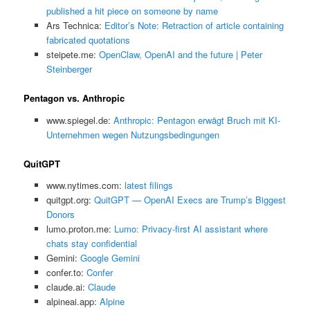
published a hit piece on someone by name
Ars Technica:
Editor’s Note: Retraction of article containing
fabricated quotations
steipete.me:
OpenClaw, OpenAI and the future | Peter
Steinberger
Pentagon vs. Anthropic
www.spiegel.de:
Anthropic: Pentagon erwägt Bruch mit KI-
Unternehmen wegen Nutzungsbedingungen
QuitGPT
www.nytimes.com:
latest filings
quitgpt.org:
QuitGPT — OpenAI Execs are Trump’s Biggest
Donors
lumo.proton.me:
Lumo: Privacy-first AI assistant where
chats stay confidential
Gemini:
‎Google Gemini
confer.to:
Confer
claude.ai:
Claude
alpineai.app:
Alpine