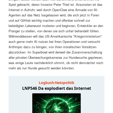
t
a
Spiel gebracht, deren Investor Peter Thiel ist. Ansonsten ist das
Internet in Aufruhr, weil durch OpenClaw eine Armada von AI-
s
l
Agenten auf das Netz losgelassen wird, die sich jetzt in Foren
und auf GitHub wichtig machen und offenbar schnell zur
p
t
beleidigten Leberwurst mutieren und beginnen, Entwickler an den
Pranger zu stellen, von denen sie sich unfair behandelt fühlen.
Währenddessen will das US-Amerikanische "Kriegsministerium"
r
s
auch gerne mehr AI nutzen bei ihren Operationen und versucht
Anthropic dazu zu bringen, von ihren moralischen Vorsätzen
i
p
abzurücken. Im Superbowl wird derweil die Zusammenschaltung
aller privaten Überwachungskameras zur Hundesuche gepriesen,
n
r
was einige Leute nachdenklich stimmt, ob nicht demnächst noch
mehr als nur Hunde gesucht werden könnten.
g
i
e
n
n
g
e
n