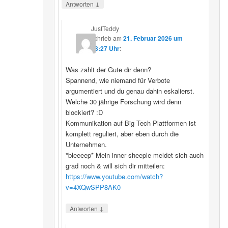
↓
Antworten
JustTeddy
schrieb
am
21. Februar 2026 um
13:27 Uhr
:
Was zahlt der Gute dir denn?
Spannend, wie niemand für Verbote
argumentiert und du genau dahin eskalierst.
Welche 30 jährige Forschung wird denn
blockiert? :D
Kommunikation auf Big Tech Plattformen ist
komplett reguliert, aber eben durch die
Unternehmen.
*bleeeep* Mein inner sheeple meldet sich auch
grad noch & will sich dir mitteilen:
https://www.youtube.com/watch?
v=4XQwSPP8AK0
↓
Antworten