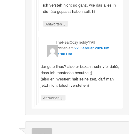
ich versteh nicht so ganz, wie das alles in
die tüte gepasst haben soll. hi
↓
Antworten
TheRealCozyTeddyY'All
schrieb
am
22. Februar 2026 um
21:08 Uhr
:
der gute linus? also er bezahlt sehr viel dafür,
dass ich mastodon benutze ;)
(also er investiert halt seine zeit, darf man
jetzt nicht falsch verstehen)
↓
Antworten