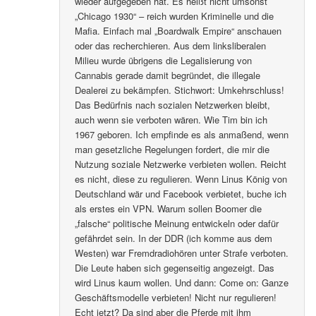
wieder aufgegeben hat. Es heißt nicht umsonst
„Chicago 1930“ – reich wurden Kriminelle und die
Mafia. Einfach mal „Boardwalk Empire“ anschauen
oder das recherchieren. Aus dem linksliberalen
Milieu wurde übrigens die Legalisierung von
Cannabis gerade damit begründet, die illegale
Dealerei zu bekämpfen. Stichwort: Umkehrschluss!
Das Bedürfnis nach sozialen Netzwerken bleibt,
auch wenn sie verboten wären. Wie Tim bin ich
1967 geboren. Ich empfinde es als anmaßend, wenn
man gesetzliche Regelungen fordert, die mir die
Nutzung soziale Netzwerke verbieten wollen. Reicht
es nicht, diese zu regulieren. Wenn Linus König von
Deutschland wär und Facebook verbietet, buche ich
als erstes ein VPN. Warum sollen Boomer die
„falsche“ politische Meinung entwickeln oder dafür
gefährdet sein. In der DDR (ich komme aus dem
Westen) war Fremdradiohören unter Strafe verboten.
Die Leute haben sich gegenseitig angezeigt. Das
wird Linus kaum wollen. Und dann: Come on: Ganze
Geschäftsmodelle verbieten! Nicht nur regulieren!
Echt jetzt? Da sind aber die Pferde mit ihm