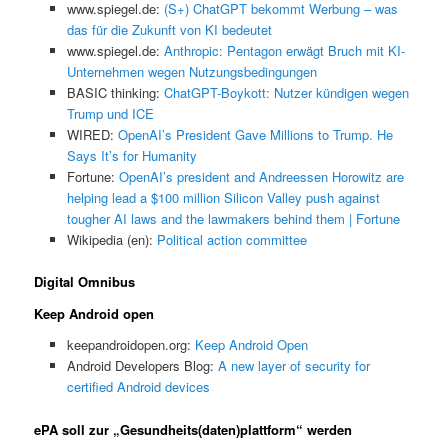
www.spiegel.de:
(S+) ChatGPT bekommt Werbung – was
das für die Zukunft von KI bedeutet
www.spiegel.de:
Anthropic: Pentagon erwägt Bruch mit KI-
Unternehmen wegen Nutzungsbedingungen
BASIC thinking:
ChatGPT-Boykott: Nutzer kündigen wegen
Trump und ICE
WIRED:
OpenAI’s President Gave Millions to Trump. He
Says It’s for Humanity
Fortune:
OpenAI’s president and Andreessen Horowitz are
helping lead a $100 million Silicon Valley push against
tougher AI laws and the lawmakers behind them | Fortune
Wikipedia (en):
Political action committee
Digital Omnibus
Keep Android open
keepandroidopen.org:
Keep Android Open
Android Developers Blog:
A new layer of security for
certified Android devices
ePA soll zur „Gesundheits(daten)plattform“ werden