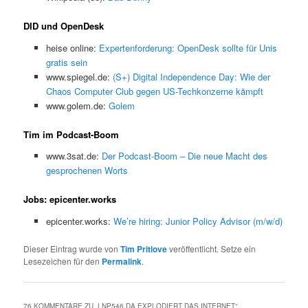
DID und OpenDesk
heise online:
Expertenforderung: OpenDesk sollte für Unis
gratis sein
www.spiegel.de:
(S+) Digital Independence Day: Wie der
Chaos Computer Club gegen US-Techkonzerne kämpft
www.golem.de:
Golem
Tim im Podcast-Boom
www.3sat.de:
Der Podcast-Boom – Die neue Macht des
gesprochenen Worts
Jobs: epicenter.works
epicenter.works:
We’re hiring: Junior Policy Advisor (m/w/d)
Dieser Eintrag wurde von
Tim Pritlove
veröffentlicht. Setze ein
Lesezeichen für den
Permalink
.
76 KOMMENTARE ZU „
LNP546 DA EXPLODIERT DAS INTERNET
“