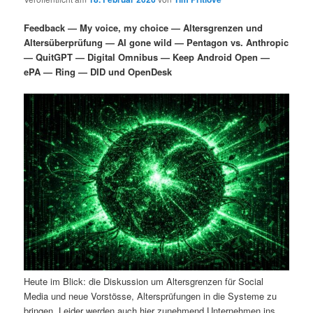
i
s
m
u
n
n
Feedback — My voice, my choice — Altersgrenzen und
g
a
Altersüberprüfung — AI gone wild — Pentagon vs. Anthropic
ä
n
e
v
— QuitGPT — Digital Omnibus — Keep Android Open —
n
i
ePA — Ring — DID und OpenDesk
r
d
g
a
e
ä
t
i
n
r
o
n
I
e
n
n
h
I
a
n
Heute im Blick: die Diskussion um Altersgrenzen für Social
l
h
Media und neue Vorstösse, Altersprüfungen in die Systeme zu
bringen. Leider werden auch hier zunehmend Unternehmen ins