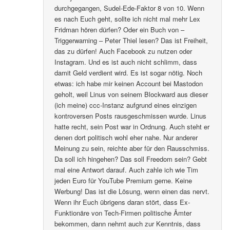
durchgegangen, Sudel-Ede-Faktor 8 von 10. Wenn
es nach Euch geht, sollte ich nicht mal mehr Lex
Fridman hören dürfen? Oder ein Buch von –
Triggerwarning – Peter Thiel lesen? Das ist Freiheit,
das zu dürfen! Auch Facebook zu nutzen oder
Instagram. Und es ist auch nicht schlimm, dass
damit Geld verdient wird. Es ist sogar nötig. Noch
etwas: ich habe mir keinen Account bei Mastodon
geholt, weil Linus von seinem Blockward aus dieser
(ich meine) ccc-Instanz aufgrund eines einzigen
kontroversen Posts rausgeschmissen wurde. Linus
hatte recht, sein Post war in Ordnung. Auch steht er
denen dort politisch wohl eher nahe. Nur anderer
Meinung zu sein, reichte aber für den Rausschmiss.
Da soll ich hingehen? Das soll Freedom sein? Gebt
mal eine Antwort darauf. Auch zahle ich wie Tim
jeden Euro für YouTube Premium gerne. Keine
Werbung! Das ist die Lösung, wenn einen das nervt.
Wenn ihr Euch übrigens daran stört, dass Ex-
Funktionäre von Tech-Firmen politische Ämter
bekommen, dann nehmt auch zur Kenntnis, dass