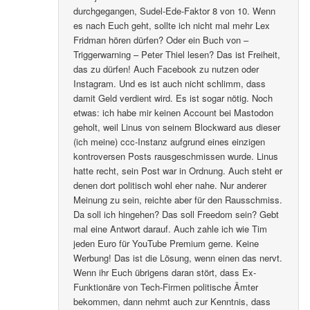
durchgegangen, Sudel-Ede-Faktor 8 von 10. Wenn
es nach Euch geht, sollte ich nicht mal mehr Lex
Fridman hören dürfen? Oder ein Buch von –
Triggerwarning – Peter Thiel lesen? Das ist Freiheit,
das zu dürfen! Auch Facebook zu nutzen oder
Instagram. Und es ist auch nicht schlimm, dass
damit Geld verdient wird. Es ist sogar nötig. Noch
etwas: ich habe mir keinen Account bei Mastodon
geholt, weil Linus von seinem Blockward aus dieser
(ich meine) ccc-Instanz aufgrund eines einzigen
kontroversen Posts rausgeschmissen wurde. Linus
hatte recht, sein Post war in Ordnung. Auch steht er
denen dort politisch wohl eher nahe. Nur anderer
Meinung zu sein, reichte aber für den Rausschmiss.
Da soll ich hingehen? Das soll Freedom sein? Gebt
mal eine Antwort darauf. Auch zahle ich wie Tim
jeden Euro für YouTube Premium gerne. Keine
Werbung! Das ist die Lösung, wenn einen das nervt.
Wenn ihr Euch übrigens daran stört, dass Ex-
Funktionäre von Tech-Firmen politische Ämter
bekommen, dann nehmt auch zur Kenntnis, dass