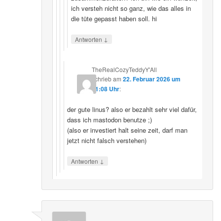
ich versteh nicht so ganz, wie das alles in
die tüte gepasst haben soll. hi
↓
Antworten
TheRealCozyTeddyY'All
schrieb
am
22. Februar 2026 um
21:08 Uhr
:
der gute linus? also er bezahlt sehr viel dafür,
dass ich mastodon benutze ;)
(also er investiert halt seine zeit, darf man
jetzt nicht falsch verstehen)
↓
Antworten