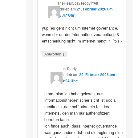
TheRealCozyTeddyY'All
schrieb
am
21. Februar 2026 um
18:47 Uhr
:
yup, es geht nicht um internet governance,
wenn der ort der informationsverarbeitung &
entscheidung nicht im internet hängt ¯\_(ツ)_/¯
↓
Antworten
JustTeddy
schrieb
am
22. Februar 2026 um
20:24 Uhr
:
hmm, also ich habe gelesen, aus
informationstheoretischer sicht ist social
media ein „darknet“, also ein teil des
internets, den man nur authentifiziert
betreten kann.
ich finde auch, dass internet governance
was ganz anderes ist und die regierung nicht