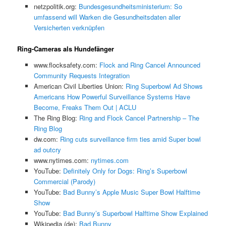
netzpolitik.org:
Bundesgesundheitsministerium: So
umfassend will Warken die Gesundheitsdaten aller
Versicherten verknüpfen
Ring-Cameras als Hundefänger
www.flocksafety.com:
Flock and Ring Cancel Announced
Community Requests Integration
American Civil Liberties Union:
Ring Superbowl Ad Shows
Americans How Powerful Surveillance Systems Have
Become, Freaks Them Out | ACLU
The Ring Blog:
Ring and Flock Cancel Partnership – The
Ring Blog
dw.com:
Ring cuts surveillance firm ties amid Super bowl
ad outcry
www.nytimes.com:
nytimes.com
YouTube:
Definitely Only for Dogs: Ring’s Superbowl
Commercial (Parody)
YouTube:
Bad Bunny’s Apple Music Super Bowl Halftime
Show
YouTube:
Bad Bunny’s Superbowl Halftime Show Explained
Wikipedia (de):
Bad Bunny