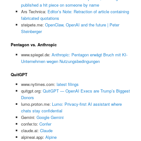
published a hit piece on someone by name
Ars Technica:
Editor’s Note: Retraction of article containing
fabricated quotations
steipete.me:
OpenClaw, OpenAI and the future | Peter
Steinberger
Pentagon vs. Anthropic
www.spiegel.de:
Anthropic: Pentagon erwägt Bruch mit KI-
Unternehmen wegen Nutzungsbedingungen
QuitGPT
www.nytimes.com:
latest filings
quitgpt.org:
QuitGPT — OpenAI Execs are Trump’s Biggest
Donors
lumo.proton.me:
Lumo: Privacy-first AI assistant where
chats stay confidential
Gemini:
‎Google Gemini
confer.to:
Confer
claude.ai:
Claude
alpineai.app:
Alpine