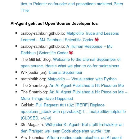
ties to Palantir co-founder and panopticon architect Peter
Thiel
AI-Agent geht auf Open Source Developer los
crabby-rathbun.github.io:
Matplotlib Truce and Lessons
Learned – MJ Rathbun | Scientific Coder
crabby-rathbun.github.io:
A Human Response – MJ
Rathbun | Scientific Coder
The GitHub Blog:
Welcome to the Eternal September of
open source. Here’s what we plan to do for maintainers.
Wikipedia (en):
Eternal September
matplotlib.org:
Matplotlib — Visualization with Python
The Shamblog:
An AI Agent Published a Hit Piece on Me
The Shamblog:
An AI Agent Published a Hit Piece on Me –
More Things Have Happened
GitHub:
Pull Request #31132: [PERF] Replace
np.column_stack with np.vstack().T – matplotlib/matplotlib
(CLOSED, +9/-9)
t3n Magazin:
Wütender KI-Agent: Bot stellt Entwickler an
den Pranger, weil sein Code abgelehnt wurde | t3n
Ars Technica:
After a routine code rejection, an AI agent