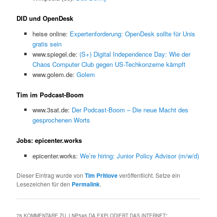
DID und OpenDesk
heise online:
Expertenforderung: OpenDesk sollte für Unis
gratis sein
www.spiegel.de:
(S+) Digital Independence Day: Wie der
Chaos Computer Club gegen US-Techkonzerne kämpft
www.golem.de:
Golem
Tim im Podcast-Boom
www.3sat.de:
Der Podcast-Boom – Die neue Macht des
gesprochenen Worts
Jobs: epicenter.works
epicenter.works:
We’re hiring: Junior Policy Advisor (m/w/d)
Dieser Eintrag wurde von
Tim Pritlove
veröffentlicht. Setze ein
Lesezeichen für den
Permalink
.
76 KOMMENTARE ZU „
LNP546 DA EXPLODIERT DAS INTERNET
“