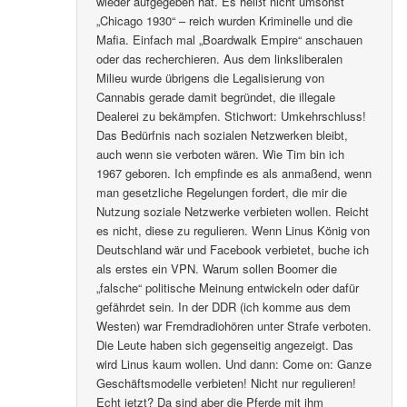
wieder aufgegeben hat. Es heißt nicht umsonst
„Chicago 1930“ – reich wurden Kriminelle und die
Mafia. Einfach mal „Boardwalk Empire“ anschauen
oder das recherchieren. Aus dem linksliberalen
Milieu wurde übrigens die Legalisierung von
Cannabis gerade damit begründet, die illegale
Dealerei zu bekämpfen. Stichwort: Umkehrschluss!
Das Bedürfnis nach sozialen Netzwerken bleibt,
auch wenn sie verboten wären. Wie Tim bin ich
1967 geboren. Ich empfinde es als anmaßend, wenn
man gesetzliche Regelungen fordert, die mir die
Nutzung soziale Netzwerke verbieten wollen. Reicht
es nicht, diese zu regulieren. Wenn Linus König von
Deutschland wär und Facebook verbietet, buche ich
als erstes ein VPN. Warum sollen Boomer die
„falsche“ politische Meinung entwickeln oder dafür
gefährdet sein. In der DDR (ich komme aus dem
Westen) war Fremdradiohören unter Strafe verboten.
Die Leute haben sich gegenseitig angezeigt. Das
wird Linus kaum wollen. Und dann: Come on: Ganze
Geschäftsmodelle verbieten! Nicht nur regulieren!
Echt jetzt? Da sind aber die Pferde mit ihm