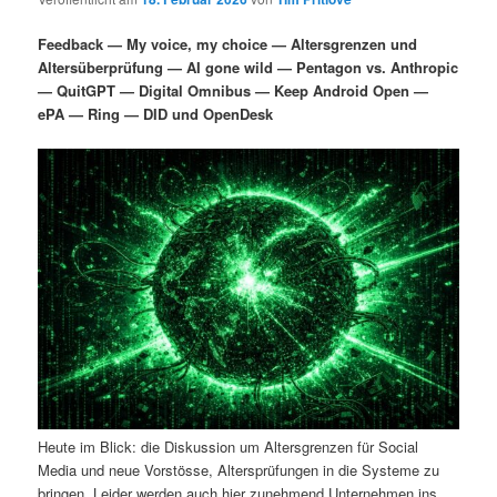
i
s
m
u
n
n
Feedback — My voice, my choice — Altersgrenzen und
g
a
Altersüberprüfung — AI gone wild — Pentagon vs. Anthropic
ä
n
e
v
— QuitGPT — Digital Omnibus — Keep Android Open —
n
i
ePA — Ring — DID und OpenDesk
r
d
g
a
e
ä
t
i
n
r
o
n
I
e
n
n
h
I
a
n
Heute im Blick: die Diskussion um Altersgrenzen für Social
l
h
Media und neue Vorstösse, Altersprüfungen in die Systeme zu
bringen. Leider werden auch hier zunehmend Unternehmen ins