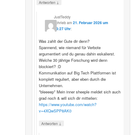
↓
Antworten
JustTeddy
schrieb
am
21. Februar 2026 um
13:27 Uhr
:
Was zahlt der Gute dir denn?
Spannend, wie niemand für Verbote
argumentiert und du genau dahin eskalierst.
Welche 30 jährige Forschung wird denn
blockiert? :D
Kommunikation auf Big Tech Plattformen ist
komplett reguliert, aber eben durch die
Unternehmen.
*bleeeep* Mein inner sheeple meldet sich auch
grad noch & will sich dir mitteilen:
https://www.youtube.com/watch?
v=4XQwSPP8AK0
↓
Antworten