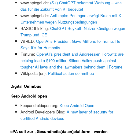
www.spiegel.de:
(S+) ChatGPT bekommt Werbung – was
das für die Zukunft von KI bedeutet
www.spiegel.de:
Anthropic: Pentagon erwägt Bruch mit KI-
Unternehmen wegen Nutzungsbedingungen
BASIC thinking:
ChatGPT-Boykott: Nutzer kündigen wegen
Trump und ICE
WIRED:
OpenAI’s President Gave Millions to Trump. He
Says It’s for Humanity
Fortune:
OpenAI’s president and Andreessen Horowitz are
helping lead a $100 million Silicon Valley push against
tougher AI laws and the lawmakers behind them | Fortune
Wikipedia (en):
Political action committee
Digital Omnibus
Keep Android open
keepandroidopen.org:
Keep Android Open
Android Developers Blog:
A new layer of security for
certified Android devices
ePA soll zur „Gesundheits(daten)plattform“ werden