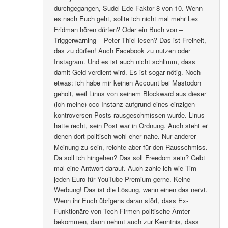
durchgegangen, Sudel-Ede-Faktor 8 von 10. Wenn
es nach Euch geht, sollte ich nicht mal mehr Lex
Fridman hören dürfen? Oder ein Buch von –
Triggerwarning – Peter Thiel lesen? Das ist Freiheit,
das zu dürfen! Auch Facebook zu nutzen oder
Instagram. Und es ist auch nicht schlimm, dass
damit Geld verdient wird. Es ist sogar nötig. Noch
etwas: ich habe mir keinen Account bei Mastodon
geholt, weil Linus von seinem Blockward aus dieser
(ich meine) ccc-Instanz aufgrund eines einzigen
kontroversen Posts rausgeschmissen wurde. Linus
hatte recht, sein Post war in Ordnung. Auch steht er
denen dort politisch wohl eher nahe. Nur anderer
Meinung zu sein, reichte aber für den Rausschmiss.
Da soll ich hingehen? Das soll Freedom sein? Gebt
mal eine Antwort darauf. Auch zahle ich wie Tim
jeden Euro für YouTube Premium gerne. Keine
Werbung! Das ist die Lösung, wenn einen das nervt.
Wenn ihr Euch übrigens daran stört, dass Ex-
Funktionäre von Tech-Firmen politische Ämter
bekommen, dann nehmt auch zur Kenntnis, dass