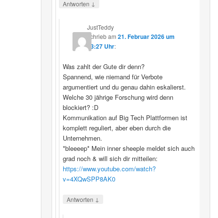
↓
Antworten
JustTeddy
schrieb
am
21. Februar 2026 um
13:27 Uhr
:
Was zahlt der Gute dir denn?
Spannend, wie niemand für Verbote
argumentiert und du genau dahin eskalierst.
Welche 30 jährige Forschung wird denn
blockiert? :D
Kommunikation auf Big Tech Plattformen ist
komplett reguliert, aber eben durch die
Unternehmen.
*bleeeep* Mein inner sheeple meldet sich auch
grad noch & will sich dir mitteilen:
https://www.youtube.com/watch?
v=4XQwSPP8AK0
↓
Antworten