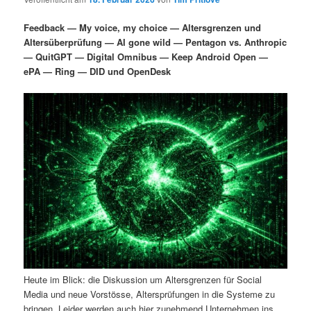
i
s
m
u
n
n
Feedback — My voice, my choice — Altersgrenzen und
g
a
Altersüberprüfung — AI gone wild — Pentagon vs. Anthropic
ä
n
e
v
— QuitGPT — Digital Omnibus — Keep Android Open —
n
i
ePA — Ring — DID und OpenDesk
r
d
g
a
e
ä
t
i
n
r
o
n
I
e
n
n
h
I
a
n
Heute im Blick: die Diskussion um Altersgrenzen für Social
l
h
Media und neue Vorstösse, Altersprüfungen in die Systeme zu
bringen. Leider werden auch hier zunehmend Unternehmen ins