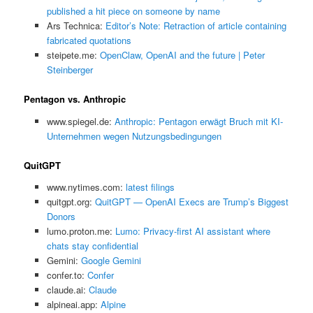
published a hit piece on someone by name
Ars Technica:
Editor’s Note: Retraction of article containing
fabricated quotations
steipete.me:
OpenClaw, OpenAI and the future | Peter
Steinberger
Pentagon vs. Anthropic
www.spiegel.de:
Anthropic: Pentagon erwägt Bruch mit KI-
Unternehmen wegen Nutzungsbedingungen
QuitGPT
www.nytimes.com:
latest filings
quitgpt.org:
QuitGPT — OpenAI Execs are Trump’s Biggest
Donors
lumo.proton.me:
Lumo: Privacy-first AI assistant where
chats stay confidential
Gemini:
‎Google Gemini
confer.to:
Confer
claude.ai:
Claude
alpineai.app:
Alpine