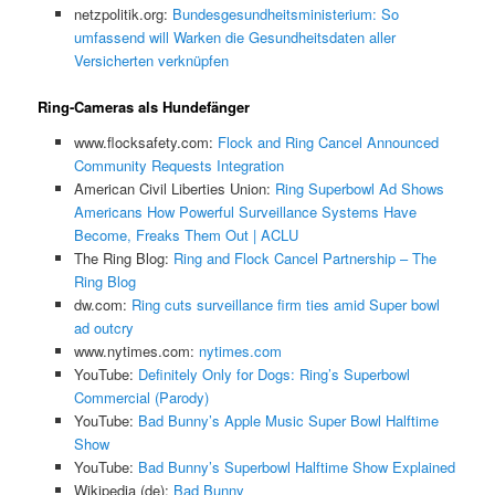
netzpolitik.org:
Bundesgesundheitsministerium: So
umfassend will Warken die Gesundheitsdaten aller
Versicherten verknüpfen
Ring-Cameras als Hundefänger
www.flocksafety.com:
Flock and Ring Cancel Announced
Community Requests Integration
American Civil Liberties Union:
Ring Superbowl Ad Shows
Americans How Powerful Surveillance Systems Have
Become, Freaks Them Out | ACLU
The Ring Blog:
Ring and Flock Cancel Partnership – The
Ring Blog
dw.com:
Ring cuts surveillance firm ties amid Super bowl
ad outcry
www.nytimes.com:
nytimes.com
YouTube:
Definitely Only for Dogs: Ring’s Superbowl
Commercial (Parody)
YouTube:
Bad Bunny’s Apple Music Super Bowl Halftime
Show
YouTube:
Bad Bunny’s Superbowl Halftime Show Explained
Wikipedia (de):
Bad Bunny