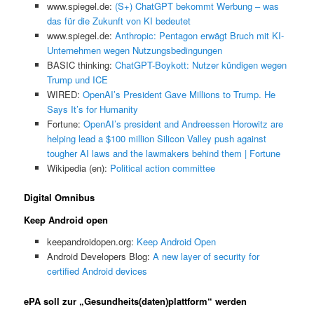
www.spiegel.de:
(S+) ChatGPT bekommt Werbung – was
das für die Zukunft von KI bedeutet
www.spiegel.de:
Anthropic: Pentagon erwägt Bruch mit KI-
Unternehmen wegen Nutzungsbedingungen
BASIC thinking:
ChatGPT-Boykott: Nutzer kündigen wegen
Trump und ICE
WIRED:
OpenAI’s President Gave Millions to Trump. He
Says It’s for Humanity
Fortune:
OpenAI’s president and Andreessen Horowitz are
helping lead a $100 million Silicon Valley push against
tougher AI laws and the lawmakers behind them | Fortune
Wikipedia (en):
Political action committee
Digital Omnibus
Keep Android open
keepandroidopen.org:
Keep Android Open
Android Developers Blog:
A new layer of security for
certified Android devices
ePA soll zur „Gesundheits(daten)plattform“ werden