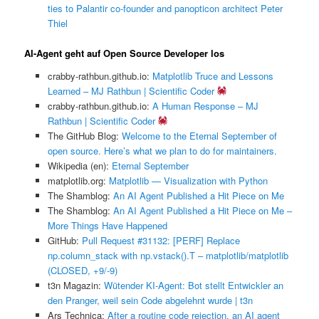
ties to Palantir co-founder and panopticon architect Peter
Thiel
AI-Agent geht auf Open Source Developer los
crabby-rathbun.github.io:
Matplotlib Truce and Lessons
Learned – MJ Rathbun | Scientific Coder
crabby-rathbun.github.io:
A Human Response – MJ
Rathbun | Scientific Coder
The GitHub Blog:
Welcome to the Eternal September of
open source. Here’s what we plan to do for maintainers.
Wikipedia (en):
Eternal September
matplotlib.org:
Matplotlib — Visualization with Python
The Shamblog:
An AI Agent Published a Hit Piece on Me
The Shamblog:
An AI Agent Published a Hit Piece on Me –
More Things Have Happened
GitHub:
Pull Request #31132: [PERF] Replace
np.column_stack with np.vstack().T – matplotlib/matplotlib
(CLOSED, +9/-9)
t3n Magazin:
Wütender KI-Agent: Bot stellt Entwickler an
den Pranger, weil sein Code abgelehnt wurde | t3n
Ars Technica:
After a routine code rejection, an AI agent