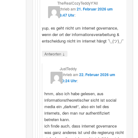
TheRealCozyTeddyY'All
schrieb
am
21. Februar 2026 um
18:47 Uhr
:
yup, es geht nicht um internet governance,
wenn der ort der informationsverarbeitung &
entscheidung nicht im internet hängt ¯\_(ツ)_/¯
↓
Antworten
JustTeddy
schrieb
am
22. Februar 2026 um
20:24 Uhr
:
hmm, also ich habe gelesen, aus
informationstheoretischer sicht ist social
media ein „darknet“, also ein teil des
internets, den man nur authentifiziert
betreten kann.
ich finde auch, dass internet governance
was ganz anderes ist und die regierung nicht