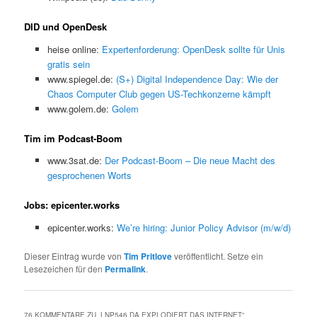
DID und OpenDesk
heise online:
Expertenforderung: OpenDesk sollte für Unis
gratis sein
www.spiegel.de:
(S+) Digital Independence Day: Wie der
Chaos Computer Club gegen US-Techkonzerne kämpft
www.golem.de:
Golem
Tim im Podcast-Boom
www.3sat.de:
Der Podcast-Boom – Die neue Macht des
gesprochenen Worts
Jobs: epicenter.works
epicenter.works:
We’re hiring: Junior Policy Advisor (m/w/d)
Dieser Eintrag wurde von
Tim Pritlove
veröffentlicht. Setze ein
Lesezeichen für den
Permalink
.
76 KOMMENTARE ZU „
LNP546 DA EXPLODIERT DAS INTERNET
“