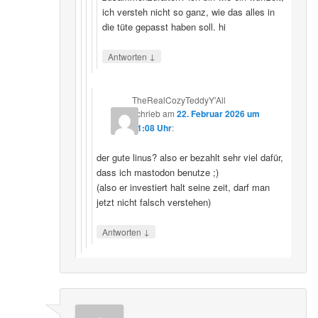
ich versteh nicht so ganz, wie das alles in
die tüte gepasst haben soll. hi
↓
Antworten
TheRealCozyTeddyY'All
schrieb
am
22. Februar 2026 um
21:08 Uhr
:
der gute linus? also er bezahlt sehr viel dafür,
dass ich mastodon benutze ;)
(also er investiert halt seine zeit, darf man
jetzt nicht falsch verstehen)
↓
Antworten