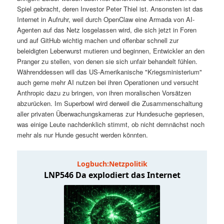
t
a
Spiel gebracht, deren Investor Peter Thiel ist. Ansonsten ist das
Internet in Aufruhr, weil durch OpenClaw eine Armada von AI-
s
l
Agenten auf das Netz losgelassen wird, die sich jetzt in Foren
und auf GitHub wichtig machen und offenbar schnell zur
p
t
beleidigten Leberwurst mutieren und beginnen, Entwickler an den
Pranger zu stellen, von denen sie sich unfair behandelt fühlen.
Währenddessen will das US-Amerikanische "Kriegsministerium"
r
s
auch gerne mehr AI nutzen bei ihren Operationen und versucht
Anthropic dazu zu bringen, von ihren moralischen Vorsätzen
i
p
abzurücken. Im Superbowl wird derweil die Zusammenschaltung
aller privaten Überwachungskameras zur Hundesuche gepriesen,
n
r
was einige Leute nachdenklich stimmt, ob nicht demnächst noch
mehr als nur Hunde gesucht werden könnten.
g
i
e
n
n
g
e
n