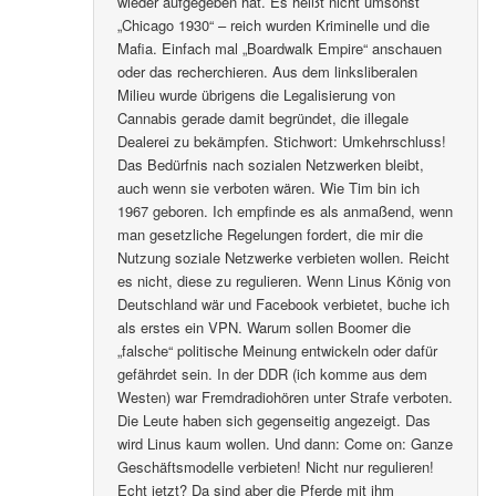
wieder aufgegeben hat. Es heißt nicht umsonst
„Chicago 1930“ – reich wurden Kriminelle und die
Mafia. Einfach mal „Boardwalk Empire“ anschauen
oder das recherchieren. Aus dem linksliberalen
Milieu wurde übrigens die Legalisierung von
Cannabis gerade damit begründet, die illegale
Dealerei zu bekämpfen. Stichwort: Umkehrschluss!
Das Bedürfnis nach sozialen Netzwerken bleibt,
auch wenn sie verboten wären. Wie Tim bin ich
1967 geboren. Ich empfinde es als anmaßend, wenn
man gesetzliche Regelungen fordert, die mir die
Nutzung soziale Netzwerke verbieten wollen. Reicht
es nicht, diese zu regulieren. Wenn Linus König von
Deutschland wär und Facebook verbietet, buche ich
als erstes ein VPN. Warum sollen Boomer die
„falsche“ politische Meinung entwickeln oder dafür
gefährdet sein. In der DDR (ich komme aus dem
Westen) war Fremdradiohören unter Strafe verboten.
Die Leute haben sich gegenseitig angezeigt. Das
wird Linus kaum wollen. Und dann: Come on: Ganze
Geschäftsmodelle verbieten! Nicht nur regulieren!
Echt jetzt? Da sind aber die Pferde mit ihm