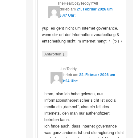
TheRealCozyTeddyY'All
schrieb
am
21. Februar 2026 um
18:47 Uhr
:
yup, es geht nicht um internet governance,
wenn der ort der informationsverarbeitung &
entscheidung nicht im internet hängt ¯\_(ツ)_/¯
↓
Antworten
JustTeddy
schrieb
am
22. Februar 2026 um
20:24 Uhr
:
hmm, also ich habe gelesen, aus
informationstheoretischer sicht ist social
media ein „darknet“, also ein teil des
internets, den man nur authentifiziert
betreten kann.
ich finde auch, dass internet governance
was ganz anderes ist und die regierung nicht