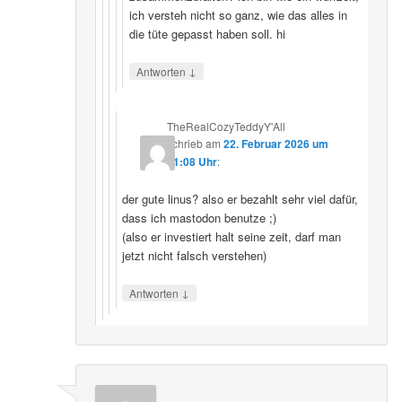
ich versteh nicht so ganz, wie das alles in
die tüte gepasst haben soll. hi
↓
Antworten
TheRealCozyTeddyY'All
schrieb
am
22. Februar 2026 um
21:08 Uhr
:
der gute linus? also er bezahlt sehr viel dafür,
dass ich mastodon benutze ;)
(also er investiert halt seine zeit, darf man
jetzt nicht falsch verstehen)
↓
Antworten