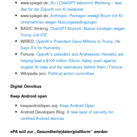
www.spiegel.de:
(S+) ChatGPT bekommt Werbung – was
das für die Zukunft von KI bedeutet
www.spiegel.de:
Anthropic: Pentagon erwägt Bruch mit KI-
Unternehmen wegen Nutzungsbedingungen
BASIC thinking:
ChatGPT-Boykott: Nutzer kündigen wegen
Trump und ICE
WIRED:
OpenAI’s President Gave Millions to Trump. He
Says It’s for Humanity
Fortune:
OpenAI’s president and Andreessen Horowitz are
helping lead a $100 million Silicon Valley push against
tougher AI laws and the lawmakers behind them | Fortune
Wikipedia (en):
Political action committee
Digital Omnibus
Keep Android open
keepandroidopen.org:
Keep Android Open
Android Developers Blog:
A new layer of security for
certified Android devices
ePA soll zur „Gesundheits(daten)plattform“ werden