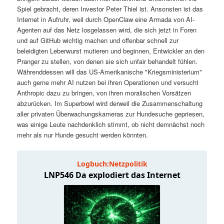
t
a
Spiel gebracht, deren Investor Peter Thiel ist. Ansonsten ist das
Internet in Aufruhr, weil durch OpenClaw eine Armada von AI-
s
l
Agenten auf das Netz losgelassen wird, die sich jetzt in Foren
und auf GitHub wichtig machen und offenbar schnell zur
p
t
beleidigten Leberwurst mutieren und beginnen, Entwickler an den
Pranger zu stellen, von denen sie sich unfair behandelt fühlen.
Währenddessen will das US-Amerikanische "Kriegsministerium"
r
s
auch gerne mehr AI nutzen bei ihren Operationen und versucht
Anthropic dazu zu bringen, von ihren moralischen Vorsätzen
i
p
abzurücken. Im Superbowl wird derweil die Zusammenschaltung
aller privaten Überwachungskameras zur Hundesuche gepriesen,
n
r
was einige Leute nachdenklich stimmt, ob nicht demnächst noch
mehr als nur Hunde gesucht werden könnten.
g
i
e
n
n
g
e
n