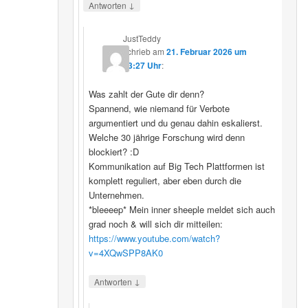
↓
Antworten
JustTeddy
schrieb
am
21. Februar 2026 um
13:27 Uhr
:
Was zahlt der Gute dir denn?
Spannend, wie niemand für Verbote
argumentiert und du genau dahin eskalierst.
Welche 30 jährige Forschung wird denn
blockiert? :D
Kommunikation auf Big Tech Plattformen ist
komplett reguliert, aber eben durch die
Unternehmen.
*bleeeep* Mein inner sheeple meldet sich auch
grad noch & will sich dir mitteilen:
https://www.youtube.com/watch?
v=4XQwSPP8AK0
↓
Antworten