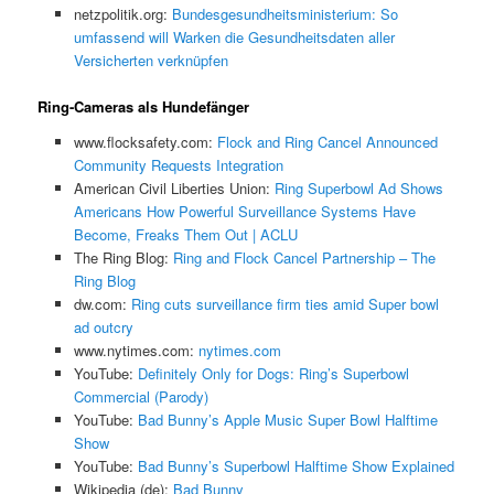
netzpolitik.org:
Bundesgesundheitsministerium: So
umfassend will Warken die Gesundheitsdaten aller
Versicherten verknüpfen
Ring-Cameras als Hundefänger
www.flocksafety.com:
Flock and Ring Cancel Announced
Community Requests Integration
American Civil Liberties Union:
Ring Superbowl Ad Shows
Americans How Powerful Surveillance Systems Have
Become, Freaks Them Out | ACLU
The Ring Blog:
Ring and Flock Cancel Partnership – The
Ring Blog
dw.com:
Ring cuts surveillance firm ties amid Super bowl
ad outcry
www.nytimes.com:
nytimes.com
YouTube:
Definitely Only for Dogs: Ring’s Superbowl
Commercial (Parody)
YouTube:
Bad Bunny’s Apple Music Super Bowl Halftime
Show
YouTube:
Bad Bunny’s Superbowl Halftime Show Explained
Wikipedia (de):
Bad Bunny