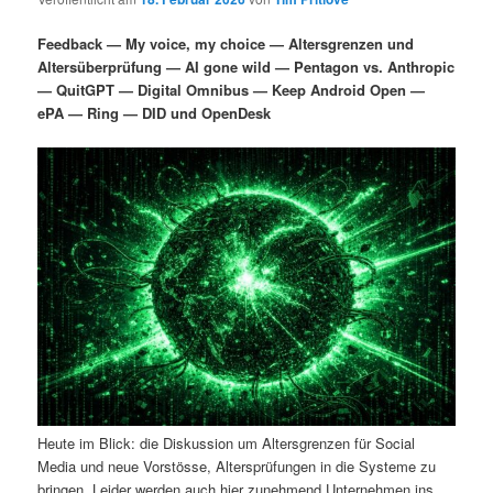
i
s
m
u
n
n
Feedback — My voice, my choice — Altersgrenzen und
g
a
Altersüberprüfung — AI gone wild — Pentagon vs. Anthropic
ä
n
e
v
— QuitGPT — Digital Omnibus — Keep Android Open —
n
i
ePA — Ring — DID und OpenDesk
r
d
g
a
e
ä
t
i
n
r
o
n
I
e
n
n
h
I
a
n
Heute im Blick: die Diskussion um Altersgrenzen für Social
l
h
Media und neue Vorstösse, Altersprüfungen in die Systeme zu
bringen. Leider werden auch hier zunehmend Unternehmen ins