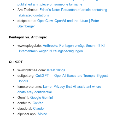
published a hit piece on someone by name
Ars Technica:
Editor’s Note: Retraction of article containing
fabricated quotations
steipete.me:
OpenClaw, OpenAI and the future | Peter
Steinberger
Pentagon vs. Anthropic
www.spiegel.de:
Anthropic: Pentagon erwägt Bruch mit KI-
Unternehmen wegen Nutzungsbedingungen
QuitGPT
www.nytimes.com:
latest filings
quitgpt.org:
QuitGPT — OpenAI Execs are Trump’s Biggest
Donors
lumo.proton.me:
Lumo: Privacy-first AI assistant where
chats stay confidential
Gemini:
‎Google Gemini
confer.to:
Confer
claude.ai:
Claude
alpineai.app:
Alpine