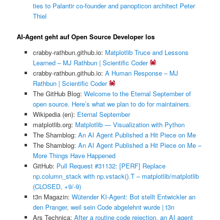
ties to Palantir co-founder and panopticon architect Peter
Thiel
AI-Agent geht auf Open Source Developer los
crabby-rathbun.github.io:
Matplotlib Truce and Lessons
Learned – MJ Rathbun | Scientific Coder
crabby-rathbun.github.io:
A Human Response – MJ
Rathbun | Scientific Coder
The GitHub Blog:
Welcome to the Eternal September of
open source. Here’s what we plan to do for maintainers.
Wikipedia (en):
Eternal September
matplotlib.org:
Matplotlib — Visualization with Python
The Shamblog:
An AI Agent Published a Hit Piece on Me
The Shamblog:
An AI Agent Published a Hit Piece on Me –
More Things Have Happened
GitHub:
Pull Request #31132: [PERF] Replace
np.column_stack with np.vstack().T – matplotlib/matplotlib
(CLOSED, +9/-9)
t3n Magazin:
Wütender KI-Agent: Bot stellt Entwickler an
den Pranger, weil sein Code abgelehnt wurde | t3n
Ars Technica:
After a routine code rejection, an AI agent