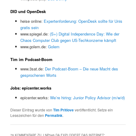
DID und OpenDesk
heise online:
Expertenforderung: OpenDesk sollte für Unis
gratis sein
www.spiegel.de:
(S+) Digital Independence Day: Wie der
Chaos Computer Club gegen US-Techkonzerne kämpft
www.golem.de:
Golem
Tim im Podcast-Boom
www.3sat.de:
Der Podcast-Boom – Die neue Macht des
gesprochenen Worts
Jobs: epicenter.works
epicenter.works:
We’re hiring: Junior Policy Advisor (m/w/d)
Dieser Eintrag wurde von
Tim Pritlove
veröffentlicht. Setze ein
Lesezeichen für den
Permalink
.
76 KOMMENTARE ZU „
LNP546 DA EXPLODIERT DAS INTERNET
“