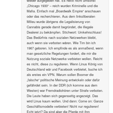
wieder aufgegeben hat. Es heißt nicht umsonst
„Chicago 1930“ – reich wurden Kriminelle und die
Mafia. Einfach mal „Boardwalk Empire“ anschauen
oder das recherchieren. Aus dem linksliberalen
Milieu wurde übrigens die Legalisierung von
Cannabis gerade damit begründet, die illegale
Dealerei zu bekämpfen. Stichwort: Umkehrschluss!
Das Bedürfnis nach sozialen Netzwerken bleibt,
auch wenn sie verboten wären. Wie Tim bin ich
1967 geboren. Ich empfinde es als anmaßend, wenn
man gesetzliche Regelungen fordert, die mir die
Nutzung soziale Netzwerke verbieten wollen. Reicht
es nicht, diese zu regulieren. Wenn Linus König von
Deutschland wär und Facebook verbietet, buche ich
als erstes ein VPN. Warum sollen Boomer die
„falsche“ politische Meinung entwickeln oder dafür
gefährdet sein. In der DDR (ich komme aus dem
Westen) war Fremdradiohören unter Strafe verboten.
Die Leute haben sich gegenseitig angezeigt. Das
wird Linus kaum wollen. Und dann: Come on: Ganze
Geschäftsmodelle verbieten! Nicht nur regulieren!
Echt jetzt? Da sind aber die Pferde mit ihm