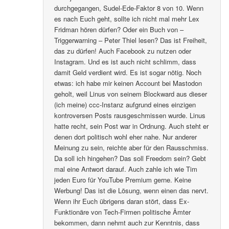
durchgegangen, Sudel-Ede-Faktor 8 von 10. Wenn
es nach Euch geht, sollte ich nicht mal mehr Lex
Fridman hören dürfen? Oder ein Buch von –
Triggerwarning – Peter Thiel lesen? Das ist Freiheit,
das zu dürfen! Auch Facebook zu nutzen oder
Instagram. Und es ist auch nicht schlimm, dass
damit Geld verdient wird. Es ist sogar nötig. Noch
etwas: ich habe mir keinen Account bei Mastodon
geholt, weil Linus von seinem Blockward aus dieser
(ich meine) ccc-Instanz aufgrund eines einzigen
kontroversen Posts rausgeschmissen wurde. Linus
hatte recht, sein Post war in Ordnung. Auch steht er
denen dort politisch wohl eher nahe. Nur anderer
Meinung zu sein, reichte aber für den Rausschmiss.
Da soll ich hingehen? Das soll Freedom sein? Gebt
mal eine Antwort darauf. Auch zahle ich wie Tim
jeden Euro für YouTube Premium gerne. Keine
Werbung! Das ist die Lösung, wenn einen das nervt.
Wenn ihr Euch übrigens daran stört, dass Ex-
Funktionäre von Tech-Firmen politische Ämter
bekommen, dann nehmt auch zur Kenntnis, dass