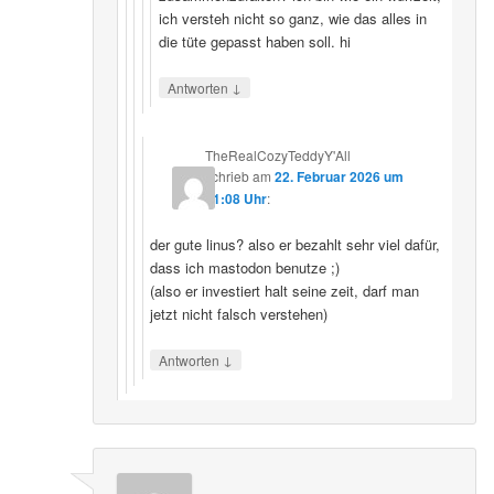
ich versteh nicht so ganz, wie das alles in
die tüte gepasst haben soll. hi
↓
Antworten
TheRealCozyTeddyY'All
schrieb
am
22. Februar 2026 um
21:08 Uhr
:
der gute linus? also er bezahlt sehr viel dafür,
dass ich mastodon benutze ;)
(also er investiert halt seine zeit, darf man
jetzt nicht falsch verstehen)
↓
Antworten