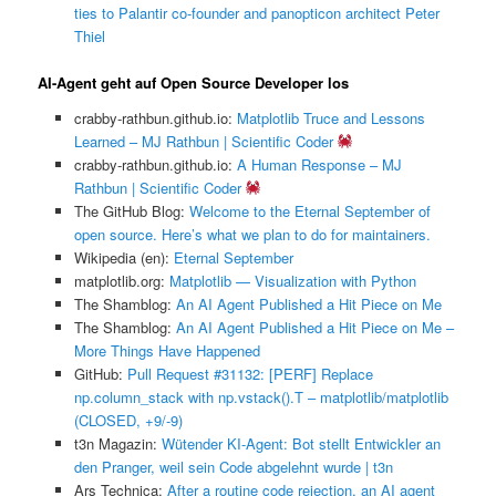
ties to Palantir co-founder and panopticon architect Peter
Thiel
AI-Agent geht auf Open Source Developer los
crabby-rathbun.github.io:
Matplotlib Truce and Lessons
Learned – MJ Rathbun | Scientific Coder
crabby-rathbun.github.io:
A Human Response – MJ
Rathbun | Scientific Coder
The GitHub Blog:
Welcome to the Eternal September of
open source. Here’s what we plan to do for maintainers.
Wikipedia (en):
Eternal September
matplotlib.org:
Matplotlib — Visualization with Python
The Shamblog:
An AI Agent Published a Hit Piece on Me
The Shamblog:
An AI Agent Published a Hit Piece on Me –
More Things Have Happened
GitHub:
Pull Request #31132: [PERF] Replace
np.column_stack with np.vstack().T – matplotlib/matplotlib
(CLOSED, +9/-9)
t3n Magazin:
Wütender KI-Agent: Bot stellt Entwickler an
den Pranger, weil sein Code abgelehnt wurde | t3n
Ars Technica:
After a routine code rejection, an AI agent