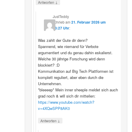
↓
Antworten
JustTeddy
schrieb
am
21. Februar 2026 um
13:27 Uhr
:
Was zahlt der Gute dir denn?
Spannend, wie niemand für Verbote
argumentiert und du genau dahin eskalierst.
Welche 30 jährige Forschung wird denn
blockiert? :D
Kommunikation auf Big Tech Plattformen ist
komplett reguliert, aber eben durch die
Unternehmen.
*bleeeep* Mein inner sheeple meldet sich auch
grad noch & will sich dir mitteilen:
https://www.youtube.com/watch?
v=4XQwSPP8AK0
↓
Antworten