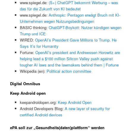
www.spiegel.de:
(S+) ChatGPT bekommt Werbung – was
das für die Zukunft von KI bedeutet
www.spiegel.de:
Anthropic: Pentagon erwägt Bruch mit KI-
Unternehmen wegen Nutzungsbedingungen
BASIC thinking:
ChatGPT-Boykott: Nutzer kündigen wegen
Trump und ICE
WIRED:
OpenAI’s President Gave Millions to Trump. He
Says It’s for Humanity
Fortune:
OpenAI’s president and Andreessen Horowitz are
helping lead a $100 million Silicon Valley push against
tougher AI laws and the lawmakers behind them | Fortune
Wikipedia (en):
Political action committee
Digital Omnibus
Keep Android open
keepandroidopen.org:
Keep Android Open
Android Developers Blog:
A new layer of security for
certified Android devices
ePA soll zur „Gesundheits(daten)plattform“ werden