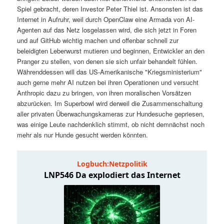
t
a
Spiel gebracht, deren Investor Peter Thiel ist. Ansonsten ist das
Internet in Aufruhr, weil durch OpenClaw eine Armada von AI-
s
l
Agenten auf das Netz losgelassen wird, die sich jetzt in Foren
und auf GitHub wichtig machen und offenbar schnell zur
p
t
beleidigten Leberwurst mutieren und beginnen, Entwickler an den
Pranger zu stellen, von denen sie sich unfair behandelt fühlen.
Währenddessen will das US-Amerikanische "Kriegsministerium"
r
s
auch gerne mehr AI nutzen bei ihren Operationen und versucht
Anthropic dazu zu bringen, von ihren moralischen Vorsätzen
i
p
abzurücken. Im Superbowl wird derweil die Zusammenschaltung
aller privaten Überwachungskameras zur Hundesuche gepriesen,
n
r
was einige Leute nachdenklich stimmt, ob nicht demnächst noch
mehr als nur Hunde gesucht werden könnten.
g
i
e
n
n
g
e
n