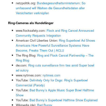
netzpolitik.org:
Bundesgesundheitsministerium: So
umfassend will Warken die Gesundheitsdaten aller
Versicherten verknüpfen
Ring-Cameras als Hundefänger
www.flocksafety.com:
Flock and Ring Cancel Announced
Community Requests Integration
American Civil Liberties Union:
Ring Superbowl Ad Shows
Americans How Powerful Surveillance Systems Have
Become, Freaks Them Out | ACLU
The Ring Blog:
Ring and Flock Cancel Partnership – The
Ring Blog
dw.com:
Ring cuts surveillance firm ties amid Super bowl
ad outcry
www.nytimes.com:
nytimes.com
YouTube:
Definitely Only for Dogs: Ring’s Superbowl
Commercial (Parody)
YouTube:
Bad Bunny’s Apple Music Super Bowl Halftime
Show
YouTube:
Bad Bunny’s Superbowl Halftime Show Explained
Wikipedia (de):
Bad Bunny