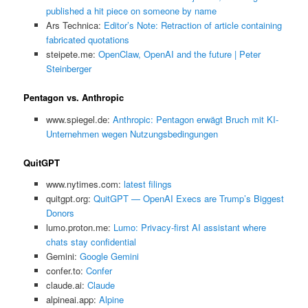
published a hit piece on someone by name
Ars Technica:
Editor’s Note: Retraction of article containing
fabricated quotations
steipete.me:
OpenClaw, OpenAI and the future | Peter
Steinberger
Pentagon vs. Anthropic
www.spiegel.de:
Anthropic: Pentagon erwägt Bruch mit KI-
Unternehmen wegen Nutzungsbedingungen
QuitGPT
www.nytimes.com:
latest filings
quitgpt.org:
QuitGPT — OpenAI Execs are Trump’s Biggest
Donors
lumo.proton.me:
Lumo: Privacy-first AI assistant where
chats stay confidential
Gemini:
‎Google Gemini
confer.to:
Confer
claude.ai:
Claude
alpineai.app:
Alpine