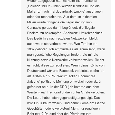
wieder aufgegeben hat. Es heißt nicht umsonst
„Chicago 1930“ – reich wurden Kriminelle und die
Mafia. Einfach mal „Boardwalk Empire“ anschauen
oder das recherchieren. Aus dem linksliberalen
Milieu wurde übrigens die Legalisierung von
Cannabis gerade damit begründet, die illegale
Dealerei zu bekämpfen. Stichwort: Umkehrschluss!
Das Bedürfnis nach sozialen Netzwerken bleibt,
auch wenn sie verboten wären. Wie Tim bin ich
1967 geboren. Ich empfinde es als anmaßend, wenn
man gesetzliche Regelungen fordert, die mir die
Nutzung soziale Netzwerke verbieten wollen. Reicht
es nicht, diese zu regulieren. Wenn Linus König von
Deutschland wär und Facebook verbietet, buche ich
als erstes ein VPN. Warum sollen Boomer die
„falsche“ politische Meinung entwickeln oder dafür
gefährdet sein. In der DDR (ich komme aus dem
Westen) war Fremdradiohören unter Strafe verboten.
Die Leute haben sich gegenseitig angezeigt. Das
wird Linus kaum wollen. Und dann: Come on: Ganze
Geschäftsmodelle verbieten! Nicht nur regulieren!
Echt jetzt? Da sind aber die Pferde mit ihm