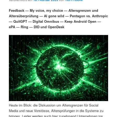
i
s
m
u
n
n
Feedback — My voice, my choice — Altersgrenzen und
g
a
Altersüberprüfung — AI gone wild — Pentagon vs. Anthropic
ä
n
e
v
— QuitGPT — Digital Omnibus — Keep Android Open —
n
i
ePA — Ring — DID und OpenDesk
r
d
g
a
e
ä
t
i
n
r
o
n
I
e
n
n
h
I
a
n
Heute im Blick: die Diskussion um Altersgrenzen für Social
l
h
Media und neue Vorstösse, Altersprüfungen in die Systeme zu
bringen. Leider werden auch hier zunehmend Unternehmen ins