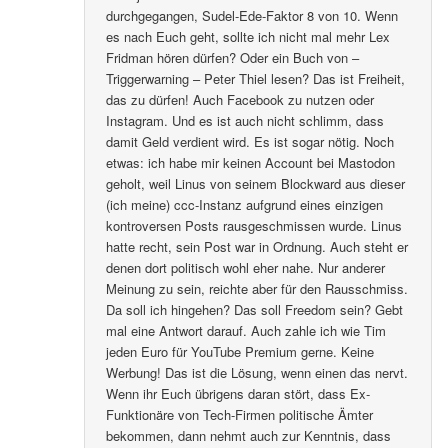
durchgegangen, Sudel-Ede-Faktor 8 von 10. Wenn
es nach Euch geht, sollte ich nicht mal mehr Lex
Fridman hören dürfen? Oder ein Buch von –
Triggerwarning – Peter Thiel lesen? Das ist Freiheit,
das zu dürfen! Auch Facebook zu nutzen oder
Instagram. Und es ist auch nicht schlimm, dass
damit Geld verdient wird. Es ist sogar nötig. Noch
etwas: ich habe mir keinen Account bei Mastodon
geholt, weil Linus von seinem Blockward aus dieser
(ich meine) ccc-Instanz aufgrund eines einzigen
kontroversen Posts rausgeschmissen wurde. Linus
hatte recht, sein Post war in Ordnung. Auch steht er
denen dort politisch wohl eher nahe. Nur anderer
Meinung zu sein, reichte aber für den Rausschmiss.
Da soll ich hingehen? Das soll Freedom sein? Gebt
mal eine Antwort darauf. Auch zahle ich wie Tim
jeden Euro für YouTube Premium gerne. Keine
Werbung! Das ist die Lösung, wenn einen das nervt.
Wenn ihr Euch übrigens daran stört, dass Ex-
Funktionäre von Tech-Firmen politische Ämter
bekommen, dann nehmt auch zur Kenntnis, dass