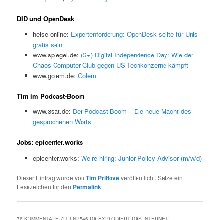
DID und OpenDesk
heise online:
Expertenforderung: OpenDesk sollte für Unis
gratis sein
www.spiegel.de:
(S+) Digital Independence Day: Wie der
Chaos Computer Club gegen US-Techkonzerne kämpft
www.golem.de:
Golem
Tim im Podcast-Boom
www.3sat.de:
Der Podcast-Boom – Die neue Macht des
gesprochenen Worts
Jobs: epicenter.works
epicenter.works:
We’re hiring: Junior Policy Advisor (m/w/d)
Dieser Eintrag wurde von
Tim Pritlove
veröffentlicht. Setze ein
Lesezeichen für den
Permalink
.
76 KOMMENTARE ZU „
LNP546 DA EXPLODIERT DAS INTERNET
“