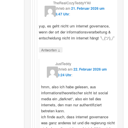
TheRealCozyTeddyY'All
schrieb
am
21. Februar 2026 um
18:47 Uhr
:
yup, es geht nicht um internet governance,
wenn der ort der informationsverarbeitung &
entscheidung nicht im internet hängt ¯\_(ツ)_/¯
↓
Antworten
JustTeddy
schrieb
am
22. Februar 2026 um
20:24 Uhr
:
hmm, also ich habe gelesen, aus
informationstheoretischer sicht ist social
media ein „darknet“, also ein teil des
internets, den man nur authentifiziert
betreten kann.
ich finde auch, dass internet governance
was ganz anderes ist und die regierung nicht