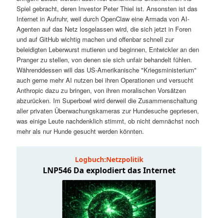
t
a
Spiel gebracht, deren Investor Peter Thiel ist. Ansonsten ist das
Internet in Aufruhr, weil durch OpenClaw eine Armada von AI-
s
l
Agenten auf das Netz losgelassen wird, die sich jetzt in Foren
und auf GitHub wichtig machen und offenbar schnell zur
p
t
beleidigten Leberwurst mutieren und beginnen, Entwickler an den
Pranger zu stellen, von denen sie sich unfair behandelt fühlen.
Währenddessen will das US-Amerikanische "Kriegsministerium"
r
s
auch gerne mehr AI nutzen bei ihren Operationen und versucht
Anthropic dazu zu bringen, von ihren moralischen Vorsätzen
i
p
abzurücken. Im Superbowl wird derweil die Zusammenschaltung
aller privaten Überwachungskameras zur Hundesuche gepriesen,
n
r
was einige Leute nachdenklich stimmt, ob nicht demnächst noch
mehr als nur Hunde gesucht werden könnten.
g
i
e
n
n
g
e
n