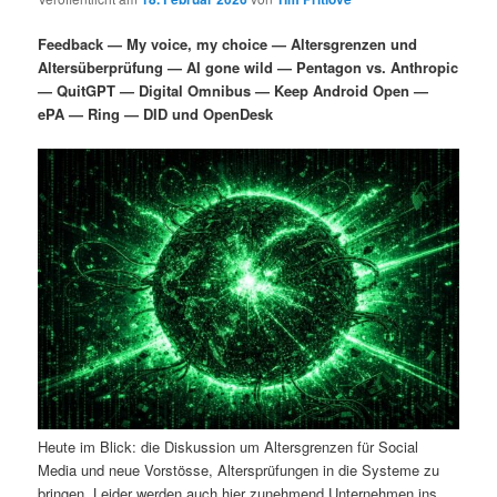
i
s
m
u
n
n
Feedback — My voice, my choice — Altersgrenzen und
g
a
Altersüberprüfung — AI gone wild — Pentagon vs. Anthropic
ä
n
e
v
— QuitGPT — Digital Omnibus — Keep Android Open —
n
i
ePA — Ring — DID und OpenDesk
r
d
g
a
e
ä
t
i
n
r
o
n
I
e
n
n
h
I
a
n
Heute im Blick: die Diskussion um Altersgrenzen für Social
l
h
Media und neue Vorstösse, Altersprüfungen in die Systeme zu
bringen. Leider werden auch hier zunehmend Unternehmen ins