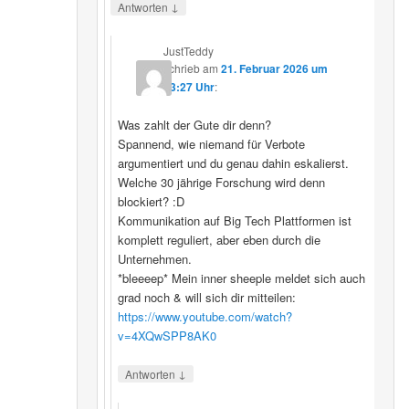
↓
Antworten
JustTeddy
schrieb
am
21. Februar 2026 um
13:27 Uhr
:
Was zahlt der Gute dir denn?
Spannend, wie niemand für Verbote
argumentiert und du genau dahin eskalierst.
Welche 30 jährige Forschung wird denn
blockiert? :D
Kommunikation auf Big Tech Plattformen ist
komplett reguliert, aber eben durch die
Unternehmen.
*bleeeep* Mein inner sheeple meldet sich auch
grad noch & will sich dir mitteilen:
https://www.youtube.com/watch?
v=4XQwSPP8AK0
↓
Antworten