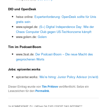
DID und OpenDesk
heise online:
Expertenforderung: OpenDesk sollte für Unis
gratis sein
www.spiegel.de:
(S+) Digital Independence Day: Wie der
Chaos Computer Club gegen US-Techkonzerne kämpft
www.golem.de:
Golem
Tim im Podcast-Boom
www.3sat.de:
Der Podcast-Boom – Die neue Macht des
gesprochenen Worts
Jobs: epicenter.works
epicenter.works:
We’re hiring: Junior Policy Advisor (m/w/d)
Dieser Eintrag wurde von
Tim Pritlove
veröffentlicht. Setze ein
Lesezeichen für den
Permalink
.
76 KOMMENTARE ZU „
LNP546 DA EXPLODIERT DAS INTERNET
“