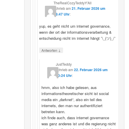
TheRealCozyTeddyY'All
schrieb
am
21. Februar 2026 um
18:47 Uhr
:
yup, es geht nicht um internet governance,
wenn der ort der informationsverarbeitung &
entscheidung nicht im internet hängt ¯\_(ツ)_/¯
↓
Antworten
JustTeddy
schrieb
am
22. Februar 2026 um
20:24 Uhr
:
hmm, also ich habe gelesen, aus
informationstheoretischer sicht ist social
media ein „darknet“, also ein teil des
internets, den man nur authentifiziert
betreten kann.
ich finde auch, dass internet governance
was ganz anderes ist und die regierung nicht