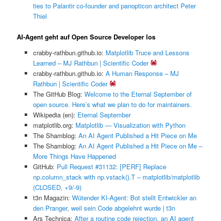
ties to Palantir co-founder and panopticon architect Peter
Thiel
AI-Agent geht auf Open Source Developer los
crabby-rathbun.github.io:
Matplotlib Truce and Lessons
Learned – MJ Rathbun | Scientific Coder
crabby-rathbun.github.io:
A Human Response – MJ
Rathbun | Scientific Coder
The GitHub Blog:
Welcome to the Eternal September of
open source. Here’s what we plan to do for maintainers.
Wikipedia (en):
Eternal September
matplotlib.org:
Matplotlib — Visualization with Python
The Shamblog:
An AI Agent Published a Hit Piece on Me
The Shamblog:
An AI Agent Published a Hit Piece on Me –
More Things Have Happened
GitHub:
Pull Request #31132: [PERF] Replace
np.column_stack with np.vstack().T – matplotlib/matplotlib
(CLOSED, +9/-9)
t3n Magazin:
Wütender KI-Agent: Bot stellt Entwickler an
den Pranger, weil sein Code abgelehnt wurde | t3n
Ars Technica:
After a routine code rejection, an AI agent