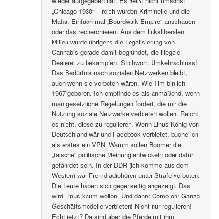
wieder aufgegeben hat. Es heißt nicht umsonst
„Chicago 1930“ – reich wurden Kriminelle und die
Mafia. Einfach mal „Boardwalk Empire“ anschauen
oder das recherchieren. Aus dem linksliberalen
Milieu wurde übrigens die Legalisierung von
Cannabis gerade damit begründet, die illegale
Dealerei zu bekämpfen. Stichwort: Umkehrschluss!
Das Bedürfnis nach sozialen Netzwerken bleibt,
auch wenn sie verboten wären. Wie Tim bin ich
1967 geboren. Ich empfinde es als anmaßend, wenn
man gesetzliche Regelungen fordert, die mir die
Nutzung soziale Netzwerke verbieten wollen. Reicht
es nicht, diese zu regulieren. Wenn Linus König von
Deutschland wär und Facebook verbietet, buche ich
als erstes ein VPN. Warum sollen Boomer die
„falsche“ politische Meinung entwickeln oder dafür
gefährdet sein. In der DDR (ich komme aus dem
Westen) war Fremdradiohören unter Strafe verboten.
Die Leute haben sich gegenseitig angezeigt. Das
wird Linus kaum wollen. Und dann: Come on: Ganze
Geschäftsmodelle verbieten! Nicht nur regulieren!
Echt jetzt? Da sind aber die Pferde mit ihm