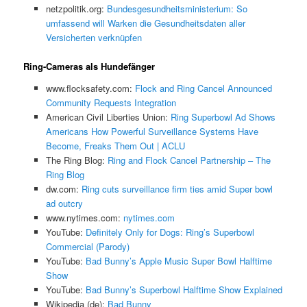
netzpolitik.org:
Bundesgesundheitsministerium: So
umfassend will Warken die Gesundheitsdaten aller
Versicherten verknüpfen
Ring-Cameras als Hundefänger
www.flocksafety.com:
Flock and Ring Cancel Announced
Community Requests Integration
American Civil Liberties Union:
Ring Superbowl Ad Shows
Americans How Powerful Surveillance Systems Have
Become, Freaks Them Out | ACLU
The Ring Blog:
Ring and Flock Cancel Partnership – The
Ring Blog
dw.com:
Ring cuts surveillance firm ties amid Super bowl
ad outcry
www.nytimes.com:
nytimes.com
YouTube:
Definitely Only for Dogs: Ring’s Superbowl
Commercial (Parody)
YouTube:
Bad Bunny’s Apple Music Super Bowl Halftime
Show
YouTube:
Bad Bunny’s Superbowl Halftime Show Explained
Wikipedia (de):
Bad Bunny