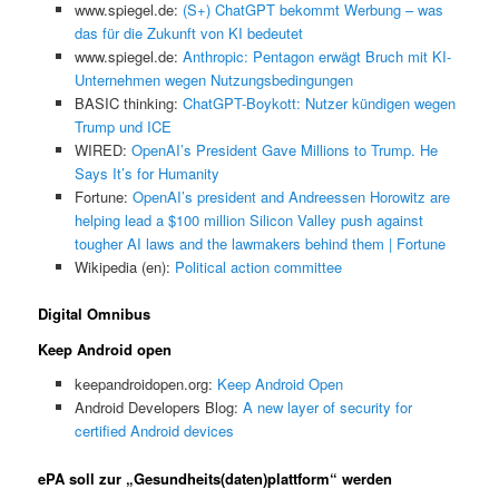
www.spiegel.de:
(S+) ChatGPT bekommt Werbung – was
das für die Zukunft von KI bedeutet
www.spiegel.de:
Anthropic: Pentagon erwägt Bruch mit KI-
Unternehmen wegen Nutzungsbedingungen
BASIC thinking:
ChatGPT-Boykott: Nutzer kündigen wegen
Trump und ICE
WIRED:
OpenAI’s President Gave Millions to Trump. He
Says It’s for Humanity
Fortune:
OpenAI’s president and Andreessen Horowitz are
helping lead a $100 million Silicon Valley push against
tougher AI laws and the lawmakers behind them | Fortune
Wikipedia (en):
Political action committee
Digital Omnibus
Keep Android open
keepandroidopen.org:
Keep Android Open
Android Developers Blog:
A new layer of security for
certified Android devices
ePA soll zur „Gesundheits(daten)plattform“ werden