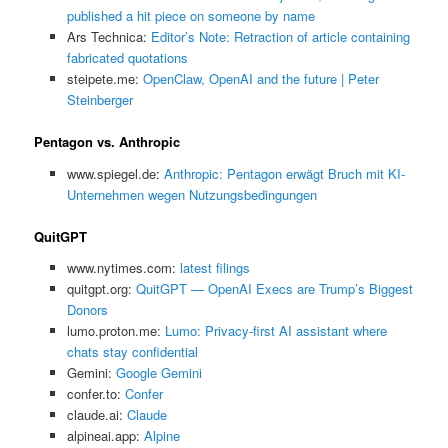
published a hit piece on someone by name
Ars Technica:
Editor’s Note: Retraction of article containing
fabricated quotations
steipete.me:
OpenClaw, OpenAI and the future | Peter
Steinberger
Pentagon vs. Anthropic
www.spiegel.de:
Anthropic: Pentagon erwägt Bruch mit KI-
Unternehmen wegen Nutzungsbedingungen
QuitGPT
www.nytimes.com:
latest filings
quitgpt.org:
QuitGPT — OpenAI Execs are Trump’s Biggest
Donors
lumo.proton.me:
Lumo: Privacy-first AI assistant where
chats stay confidential
Gemini:
‎Google Gemini
confer.to:
Confer
claude.ai:
Claude
alpineai.app:
Alpine