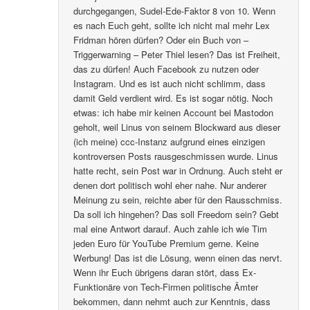
durchgegangen, Sudel-Ede-Faktor 8 von 10. Wenn
es nach Euch geht, sollte ich nicht mal mehr Lex
Fridman hören dürfen? Oder ein Buch von –
Triggerwarning – Peter Thiel lesen? Das ist Freiheit,
das zu dürfen! Auch Facebook zu nutzen oder
Instagram. Und es ist auch nicht schlimm, dass
damit Geld verdient wird. Es ist sogar nötig. Noch
etwas: ich habe mir keinen Account bei Mastodon
geholt, weil Linus von seinem Blockward aus dieser
(ich meine) ccc-Instanz aufgrund eines einzigen
kontroversen Posts rausgeschmissen wurde. Linus
hatte recht, sein Post war in Ordnung. Auch steht er
denen dort politisch wohl eher nahe. Nur anderer
Meinung zu sein, reichte aber für den Rausschmiss.
Da soll ich hingehen? Das soll Freedom sein? Gebt
mal eine Antwort darauf. Auch zahle ich wie Tim
jeden Euro für YouTube Premium gerne. Keine
Werbung! Das ist die Lösung, wenn einen das nervt.
Wenn ihr Euch übrigens daran stört, dass Ex-
Funktionäre von Tech-Firmen politische Ämter
bekommen, dann nehmt auch zur Kenntnis, dass