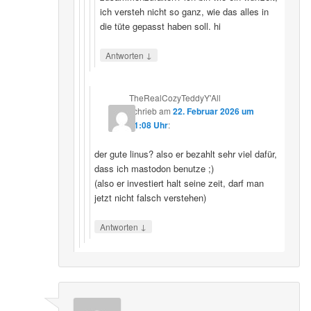
ich versteh nicht so ganz, wie das alles in
die tüte gepasst haben soll. hi
↓
Antworten
TheRealCozyTeddyY'All
schrieb
am
22. Februar 2026 um
21:08 Uhr
:
der gute linus? also er bezahlt sehr viel dafür,
dass ich mastodon benutze ;)
(also er investiert halt seine zeit, darf man
jetzt nicht falsch verstehen)
↓
Antworten