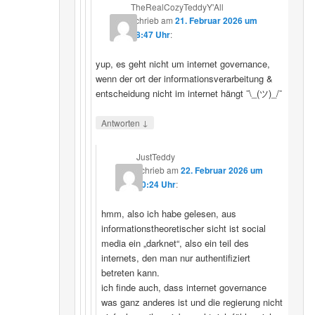
TheRealCozyTeddyY'All
schrieb
am
21. Februar 2026 um
18:47 Uhr
:
yup, es geht nicht um internet governance,
wenn der ort der informationsverarbeitung &
entscheidung nicht im internet hängt ¯\_(ツ)_/¯
↓
Antworten
JustTeddy
schrieb
am
22. Februar 2026 um
20:24 Uhr
:
hmm, also ich habe gelesen, aus
informationstheoretischer sicht ist social
media ein „darknet“, also ein teil des
internets, den man nur authentifiziert
betreten kann.
ich finde auch, dass internet governance
was ganz anderes ist und die regierung nicht