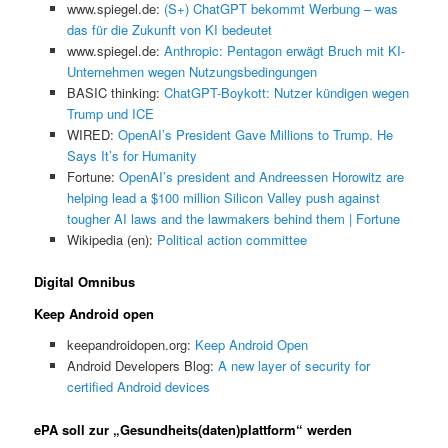
www.spiegel.de:
(S+) ChatGPT bekommt Werbung – was
das für die Zukunft von KI bedeutet
www.spiegel.de:
Anthropic: Pentagon erwägt Bruch mit KI-
Unternehmen wegen Nutzungsbedingungen
BASIC thinking:
ChatGPT-Boykott: Nutzer kündigen wegen
Trump und ICE
WIRED:
OpenAI’s President Gave Millions to Trump. He
Says It’s for Humanity
Fortune:
OpenAI’s president and Andreessen Horowitz are
helping lead a $100 million Silicon Valley push against
tougher AI laws and the lawmakers behind them | Fortune
Wikipedia (en):
Political action committee
Digital Omnibus
Keep Android open
keepandroidopen.org:
Keep Android Open
Android Developers Blog:
A new layer of security for
certified Android devices
ePA soll zur „Gesundheits(daten)plattform“ werden