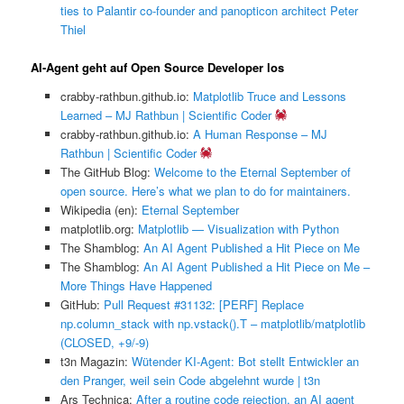
ties to Palantir co-founder and panopticon architect Peter
Thiel
AI-Agent geht auf Open Source Developer los
crabby-rathbun.github.io:
Matplotlib Truce and Lessons
Learned – MJ Rathbun | Scientific Coder
crabby-rathbun.github.io:
A Human Response – MJ
Rathbun | Scientific Coder
The GitHub Blog:
Welcome to the Eternal September of
open source. Here’s what we plan to do for maintainers.
Wikipedia (en):
Eternal September
matplotlib.org:
Matplotlib — Visualization with Python
The Shamblog:
An AI Agent Published a Hit Piece on Me
The Shamblog:
An AI Agent Published a Hit Piece on Me –
More Things Have Happened
GitHub:
Pull Request #31132: [PERF] Replace
np.column_stack with np.vstack().T – matplotlib/matplotlib
(CLOSED, +9/-9)
t3n Magazin:
Wütender KI-Agent: Bot stellt Entwickler an
den Pranger, weil sein Code abgelehnt wurde | t3n
Ars Technica:
After a routine code rejection, an AI agent