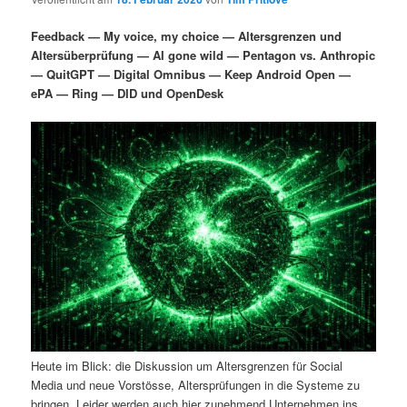
i
s
m
u
n
n
Feedback — My voice, my choice — Altersgrenzen und
g
a
Altersüberprüfung — AI gone wild — Pentagon vs. Anthropic
ä
n
e
v
— QuitGPT — Digital Omnibus — Keep Android Open —
n
i
ePA — Ring — DID und OpenDesk
r
d
g
a
e
ä
t
i
n
r
o
n
I
e
n
n
h
I
a
n
Heute im Blick: die Diskussion um Altersgrenzen für Social
l
h
Media und neue Vorstösse, Altersprüfungen in die Systeme zu
bringen. Leider werden auch hier zunehmend Unternehmen ins