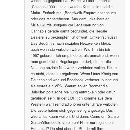
wieder aufgegeben hat. Es heißt nicht umsonst
„Chicago 1930“ – reich wurden Kriminelle und die
Mafia. Einfach mal „Boardwalk Empire“ anschauen
oder das recherchieren. Aus dem linksliberalen
Milieu wurde übrigens die Legalisierung von
Cannabis gerade damit begründet, die illegale
Dealerei zu bekämpfen. Stichwort: Umkehrschluss!
Das Bedürfnis nach sozialen Netzwerken bleibt,
auch wenn sie verboten wären. Wie Tim bin ich
1967 geboren. Ich empfinde es als anmaßend, wenn
man gesetzliche Regelungen fordert, die mir die
Nutzung soziale Netzwerke verbieten wollen. Reicht
es nicht, diese zu regulieren. Wenn Linus König von
Deutschland wär und Facebook verbietet, buche ich
als erstes ein VPN. Warum sollen Boomer die
„falsche“ politische Meinung entwickeln oder dafür
gefährdet sein. In der DDR (ich komme aus dem
Westen) war Fremdradiohören unter Strafe verboten.
Die Leute haben sich gegenseitig angezeigt. Das
wird Linus kaum wollen. Und dann: Come on: Ganze
Geschäftsmodelle verbieten! Nicht nur regulieren!
Echt jetzt? Da sind aber die Pferde mit ihm