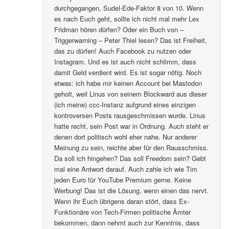
durchgegangen, Sudel-Ede-Faktor 8 von 10. Wenn
es nach Euch geht, sollte ich nicht mal mehr Lex
Fridman hören dürfen? Oder ein Buch von –
Triggerwarning – Peter Thiel lesen? Das ist Freiheit,
das zu dürfen! Auch Facebook zu nutzen oder
Instagram. Und es ist auch nicht schlimm, dass
damit Geld verdient wird. Es ist sogar nötig. Noch
etwas: ich habe mir keinen Account bei Mastodon
geholt, weil Linus von seinem Blockward aus dieser
(ich meine) ccc-Instanz aufgrund eines einzigen
kontroversen Posts rausgeschmissen wurde. Linus
hatte recht, sein Post war in Ordnung. Auch steht er
denen dort politisch wohl eher nahe. Nur anderer
Meinung zu sein, reichte aber für den Rausschmiss.
Da soll ich hingehen? Das soll Freedom sein? Gebt
mal eine Antwort darauf. Auch zahle ich wie Tim
jeden Euro für YouTube Premium gerne. Keine
Werbung! Das ist die Lösung, wenn einen das nervt.
Wenn ihr Euch übrigens daran stört, dass Ex-
Funktionäre von Tech-Firmen politische Ämter
bekommen, dann nehmt auch zur Kenntnis, dass