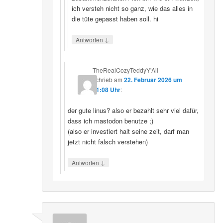
ich versteh nicht so ganz, wie das alles in
die tüte gepasst haben soll. hi
↓
Antworten
TheRealCozyTeddyY'All
schrieb
am
22. Februar 2026 um
21:08 Uhr
:
der gute linus? also er bezahlt sehr viel dafür,
dass ich mastodon benutze ;)
(also er investiert halt seine zeit, darf man
jetzt nicht falsch verstehen)
↓
Antworten