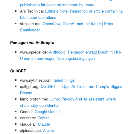
published a hit piece on someone by name
Ars Technica:
Editor’s Note: Retraction of article containing
fabricated quotations
steipete.me:
OpenClaw, OpenAI and the future | Peter
Steinberger
Pentagon vs. Anthropic
www.spiegel.de:
Anthropic: Pentagon erwägt Bruch mit KI-
Unternehmen wegen Nutzungsbedingungen
QuitGPT
www.nytimes.com:
latest filings
quitgpt.org:
QuitGPT — OpenAI Execs are Trump’s Biggest
Donors
lumo.proton.me:
Lumo: Privacy-first AI assistant where
chats stay confidential
Gemini:
‎Google Gemini
confer.to:
Confer
claude.ai:
Claude
alpineai.app:
Alpine