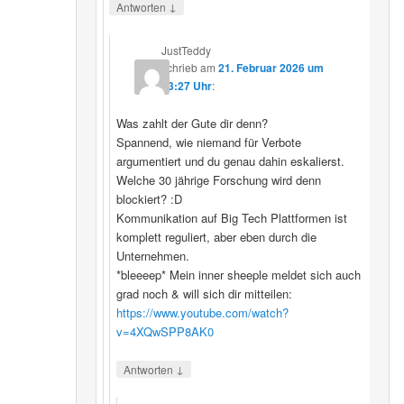
↓
Antworten
JustTeddy
schrieb
am
21. Februar 2026 um
13:27 Uhr
:
Was zahlt der Gute dir denn?
Spannend, wie niemand für Verbote
argumentiert und du genau dahin eskalierst.
Welche 30 jährige Forschung wird denn
blockiert? :D
Kommunikation auf Big Tech Plattformen ist
komplett reguliert, aber eben durch die
Unternehmen.
*bleeeep* Mein inner sheeple meldet sich auch
grad noch & will sich dir mitteilen:
https://www.youtube.com/watch?
v=4XQwSPP8AK0
↓
Antworten