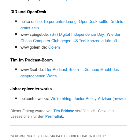
DID und OpenDesk
heise online:
Expertenforderung: OpenDesk sollte für Unis
gratis sein
www.spiegel.de:
(S+) Digital Independence Day: Wie der
Chaos Computer Club gegen US-Techkonzerne kämpft
www.golem.de:
Golem
Tim im Podcast-Boom
www.3sat.de:
Der Podcast-Boom – Die neue Macht des
gesprochenen Worts
Jobs: epicenter.works
epicenter.works:
We’re hiring: Junior Policy Advisor (m/w/d)
Dieser Eintrag wurde von
Tim Pritlove
veröffentlicht. Setze ein
Lesezeichen für den
Permalink
.
76 KOMMENTARE ZU „
LNP546 DA EXPLODIERT DAS INTERNET
“