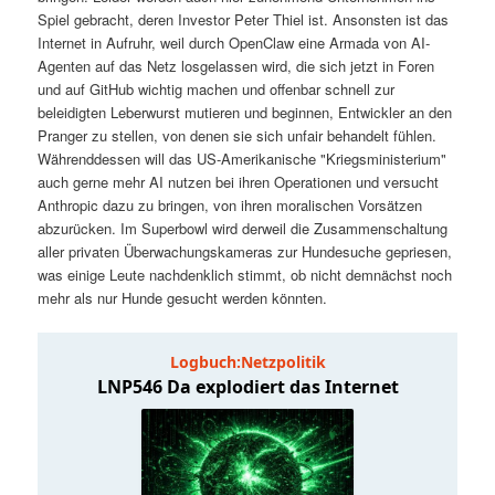
t
a
Spiel gebracht, deren Investor Peter Thiel ist. Ansonsten ist das
Internet in Aufruhr, weil durch OpenClaw eine Armada von AI-
s
l
Agenten auf das Netz losgelassen wird, die sich jetzt in Foren
und auf GitHub wichtig machen und offenbar schnell zur
p
t
beleidigten Leberwurst mutieren und beginnen, Entwickler an den
Pranger zu stellen, von denen sie sich unfair behandelt fühlen.
Währenddessen will das US-Amerikanische "Kriegsministerium"
r
s
auch gerne mehr AI nutzen bei ihren Operationen und versucht
Anthropic dazu zu bringen, von ihren moralischen Vorsätzen
i
p
abzurücken. Im Superbowl wird derweil die Zusammenschaltung
aller privaten Überwachungskameras zur Hundesuche gepriesen,
n
r
was einige Leute nachdenklich stimmt, ob nicht demnächst noch
mehr als nur Hunde gesucht werden könnten.
g
i
e
n
n
g
e
n