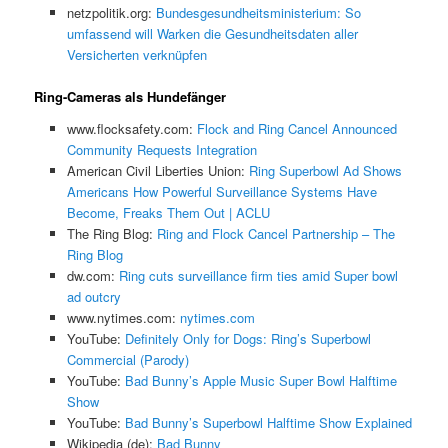
netzpolitik.org:
Bundesgesundheitsministerium: So
umfassend will Warken die Gesundheitsdaten aller
Versicherten verknüpfen
Ring-Cameras als Hundefänger
www.flocksafety.com:
Flock and Ring Cancel Announced
Community Requests Integration
American Civil Liberties Union:
Ring Superbowl Ad Shows
Americans How Powerful Surveillance Systems Have
Become, Freaks Them Out | ACLU
The Ring Blog:
Ring and Flock Cancel Partnership – The
Ring Blog
dw.com:
Ring cuts surveillance firm ties amid Super bowl
ad outcry
www.nytimes.com:
nytimes.com
YouTube:
Definitely Only for Dogs: Ring’s Superbowl
Commercial (Parody)
YouTube:
Bad Bunny’s Apple Music Super Bowl Halftime
Show
YouTube:
Bad Bunny’s Superbowl Halftime Show Explained
Wikipedia (de):
Bad Bunny