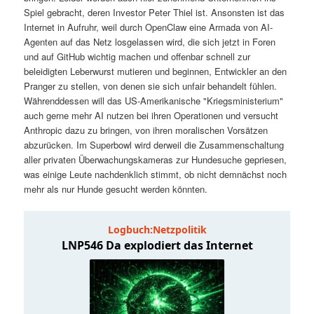
t
a
Spiel gebracht, deren Investor Peter Thiel ist. Ansonsten ist das
Internet in Aufruhr, weil durch OpenClaw eine Armada von AI-
s
l
Agenten auf das Netz losgelassen wird, die sich jetzt in Foren
und auf GitHub wichtig machen und offenbar schnell zur
p
t
beleidigten Leberwurst mutieren und beginnen, Entwickler an den
Pranger zu stellen, von denen sie sich unfair behandelt fühlen.
Währenddessen will das US-Amerikanische "Kriegsministerium"
r
s
auch gerne mehr AI nutzen bei ihren Operationen und versucht
Anthropic dazu zu bringen, von ihren moralischen Vorsätzen
i
p
abzurücken. Im Superbowl wird derweil die Zusammenschaltung
aller privaten Überwachungskameras zur Hundesuche gepriesen,
n
r
was einige Leute nachdenklich stimmt, ob nicht demnächst noch
mehr als nur Hunde gesucht werden könnten.
g
i
e
n
n
g
e
n