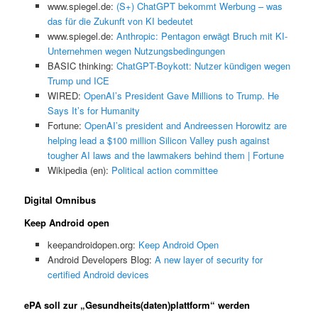
www.spiegel.de:
(S+) ChatGPT bekommt Werbung – was
das für die Zukunft von KI bedeutet
www.spiegel.de:
Anthropic: Pentagon erwägt Bruch mit KI-
Unternehmen wegen Nutzungsbedingungen
BASIC thinking:
ChatGPT-Boykott: Nutzer kündigen wegen
Trump und ICE
WIRED:
OpenAI’s President Gave Millions to Trump. He
Says It’s for Humanity
Fortune:
OpenAI’s president and Andreessen Horowitz are
helping lead a $100 million Silicon Valley push against
tougher AI laws and the lawmakers behind them | Fortune
Wikipedia (en):
Political action committee
Digital Omnibus
Keep Android open
keepandroidopen.org:
Keep Android Open
Android Developers Blog:
A new layer of security for
certified Android devices
ePA soll zur „Gesundheits(daten)plattform“ werden