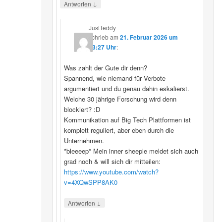
↓
Antworten
JustTeddy
schrieb
am
21. Februar 2026 um
13:27 Uhr
:
Was zahlt der Gute dir denn?
Spannend, wie niemand für Verbote
argumentiert und du genau dahin eskalierst.
Welche 30 jährige Forschung wird denn
blockiert? :D
Kommunikation auf Big Tech Plattformen ist
komplett reguliert, aber eben durch die
Unternehmen.
*bleeeep* Mein inner sheeple meldet sich auch
grad noch & will sich dir mitteilen:
https://www.youtube.com/watch?
v=4XQwSPP8AK0
↓
Antworten