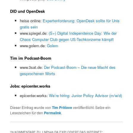
DID und OpenDesk
heise online:
Expertenforderung: OpenDesk sollte für Unis
gratis sein
www.spiegel.de:
(S+) Digital Independence Day: Wie der
Chaos Computer Club gegen US-Techkonzerne kämpft
www.golem.de:
Golem
Tim im Podcast-Boom
www.3sat.de:
Der Podcast-Boom – Die neue Macht des
gesprochenen Worts
Jobs: epicenter.works
epicenter.works:
We’re hiring: Junior Policy Advisor (m/w/d)
Dieser Eintrag wurde von
Tim Pritlove
veröffentlicht. Setze ein
Lesezeichen für den
Permalink
.
76 KOMMENTARE ZU „
LNP546 DA EXPLODIERT DAS INTERNET
“