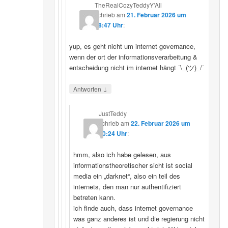
TheRealCozyTeddyY'All
schrieb
am
21. Februar 2026 um
18:47 Uhr
:
yup, es geht nicht um internet governance,
wenn der ort der informationsverarbeitung &
entscheidung nicht im internet hängt ¯\_(ツ)_/¯
↓
Antworten
JustTeddy
schrieb
am
22. Februar 2026 um
20:24 Uhr
:
hmm, also ich habe gelesen, aus
informationstheoretischer sicht ist social
media ein „darknet“, also ein teil des
internets, den man nur authentifiziert
betreten kann.
ich finde auch, dass internet governance
was ganz anderes ist und die regierung nicht