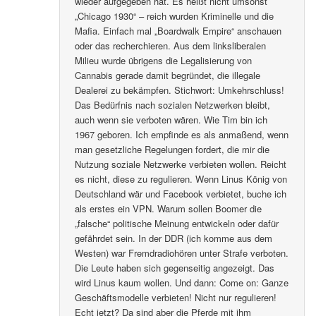
wieder aufgegeben hat. Es heißt nicht umsonst
„Chicago 1930“ – reich wurden Kriminelle und die
Mafia. Einfach mal „Boardwalk Empire“ anschauen
oder das recherchieren. Aus dem linksliberalen
Milieu wurde übrigens die Legalisierung von
Cannabis gerade damit begründet, die illegale
Dealerei zu bekämpfen. Stichwort: Umkehrschluss!
Das Bedürfnis nach sozialen Netzwerken bleibt,
auch wenn sie verboten wären. Wie Tim bin ich
1967 geboren. Ich empfinde es als anmaßend, wenn
man gesetzliche Regelungen fordert, die mir die
Nutzung soziale Netzwerke verbieten wollen. Reicht
es nicht, diese zu regulieren. Wenn Linus König von
Deutschland wär und Facebook verbietet, buche ich
als erstes ein VPN. Warum sollen Boomer die
„falsche“ politische Meinung entwickeln oder dafür
gefährdet sein. In der DDR (ich komme aus dem
Westen) war Fremdradiohören unter Strafe verboten.
Die Leute haben sich gegenseitig angezeigt. Das
wird Linus kaum wollen. Und dann: Come on: Ganze
Geschäftsmodelle verbieten! Nicht nur regulieren!
Echt jetzt? Da sind aber die Pferde mit ihm