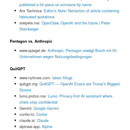
published a hit piece on someone by name
Ars Technica:
Editor’s Note: Retraction of article containing
fabricated quotations
steipete.me:
OpenClaw, OpenAI and the future | Peter
Steinberger
Pentagon vs. Anthropic
www.spiegel.de:
Anthropic: Pentagon erwägt Bruch mit KI-
Unternehmen wegen Nutzungsbedingungen
QuitGPT
www.nytimes.com:
latest filings
quitgpt.org:
QuitGPT — OpenAI Execs are Trump’s Biggest
Donors
lumo.proton.me:
Lumo: Privacy-first AI assistant where
chats stay confidential
Gemini:
‎Google Gemini
confer.to:
Confer
claude.ai:
Claude
alpineai.app:
Alpine