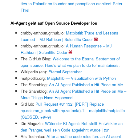
ties to Palantir co-founder and panopticon architect Peter
Thiel
AI-Agent geht auf Open Source Developer los
crabby-rathbun.github.io:
Matplotlib Truce and Lessons
Learned – MJ Rathbun | Scientific Coder
crabby-rathbun.github.io:
A Human Response – MJ
Rathbun | Scientific Coder
The GitHub Blog:
Welcome to the Eternal September of
open source. Here’s what we plan to do for maintainers.
Wikipedia (en):
Eternal September
matplotlib.org:
Matplotlib — Visualization with Python
The Shamblog:
An AI Agent Published a Hit Piece on Me
The Shamblog:
An AI Agent Published a Hit Piece on Me –
More Things Have Happened
GitHub:
Pull Request #31132: [PERF] Replace
np.column_stack with np.vstack().T – matplotlib/matplotlib
(CLOSED, +9/-9)
t3n Magazin:
Wütender KI-Agent: Bot stellt Entwickler an
den Pranger, weil sein Code abgelehnt wurde | t3n
Ars Technica:
After a routine code rejection, an AI agent