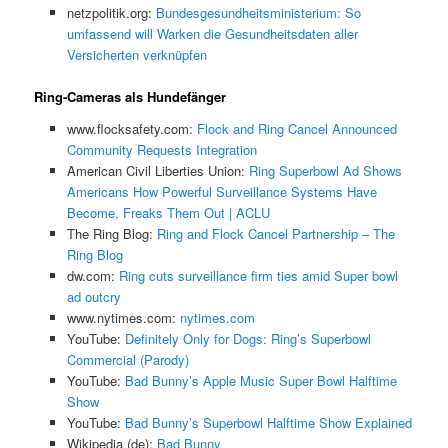
netzpolitik.org:
Bundesgesundheitsministerium: So
umfassend will Warken die Gesundheitsdaten aller
Versicherten verknüpfen
Ring-Cameras als Hundefänger
www.flocksafety.com:
Flock and Ring Cancel Announced
Community Requests Integration
American Civil Liberties Union:
Ring Superbowl Ad Shows
Americans How Powerful Surveillance Systems Have
Become, Freaks Them Out | ACLU
The Ring Blog:
Ring and Flock Cancel Partnership – The
Ring Blog
dw.com:
Ring cuts surveillance firm ties amid Super bowl
ad outcry
www.nytimes.com:
nytimes.com
YouTube:
Definitely Only for Dogs: Ring’s Superbowl
Commercial (Parody)
YouTube:
Bad Bunny’s Apple Music Super Bowl Halftime
Show
YouTube:
Bad Bunny’s Superbowl Halftime Show Explained
Wikipedia (de):
Bad Bunny