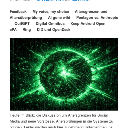
i
s
m
u
n
n
Feedback — My voice, my choice — Altersgrenzen und
g
a
Altersüberprüfung — AI gone wild — Pentagon vs. Anthropic
ä
n
e
v
— QuitGPT — Digital Omnibus — Keep Android Open —
n
i
ePA — Ring — DID und OpenDesk
r
d
g
a
e
ä
t
i
n
r
o
n
I
e
n
n
h
I
a
n
Heute im Blick: die Diskussion um Altersgrenzen für Social
l
h
Media und neue Vorstösse, Altersprüfungen in die Systeme zu
bringen. Leider werden auch hier zunehmend Unternehmen ins