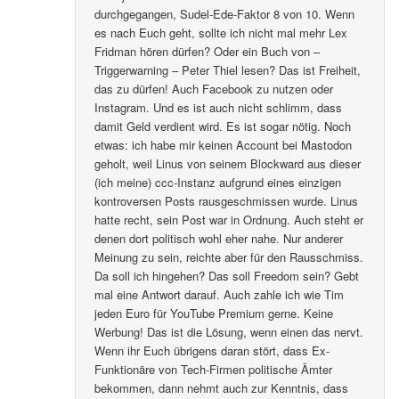
durchgegangen, Sudel-Ede-Faktor 8 von 10. Wenn
es nach Euch geht, sollte ich nicht mal mehr Lex
Fridman hören dürfen? Oder ein Buch von –
Triggerwarning – Peter Thiel lesen? Das ist Freiheit,
das zu dürfen! Auch Facebook zu nutzen oder
Instagram. Und es ist auch nicht schlimm, dass
damit Geld verdient wird. Es ist sogar nötig. Noch
etwas: ich habe mir keinen Account bei Mastodon
geholt, weil Linus von seinem Blockward aus dieser
(ich meine) ccc-Instanz aufgrund eines einzigen
kontroversen Posts rausgeschmissen wurde. Linus
hatte recht, sein Post war in Ordnung. Auch steht er
denen dort politisch wohl eher nahe. Nur anderer
Meinung zu sein, reichte aber für den Rausschmiss.
Da soll ich hingehen? Das soll Freedom sein? Gebt
mal eine Antwort darauf. Auch zahle ich wie Tim
jeden Euro für YouTube Premium gerne. Keine
Werbung! Das ist die Lösung, wenn einen das nervt.
Wenn ihr Euch übrigens daran stört, dass Ex-
Funktionäre von Tech-Firmen politische Ämter
bekommen, dann nehmt auch zur Kenntnis, dass