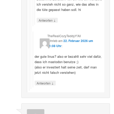
ich versteh nicht so ganz, wie das alles in
die tüte gepasst haben soll. hi
↓
Antworten
TheRealCozyTeddyY'All
schrieb
am
22. Februar 2026 um
21:08 Uhr
:
der gute linus? also er bezahlt sehr viel dafür,
dass ich mastodon benutze ;)
(also er investiert halt seine zeit, darf man
jetzt nicht falsch verstehen)
↓
Antworten