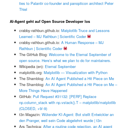
ties to Palantir co-founder and panopticon architect Peter
Thiel
AI-Agent geht auf Open Source Developer los
crabby-rathbun.github.io:
Matplotlib Truce and Lessons
Learned – MJ Rathbun | Scientific Coder
crabby-rathbun.github.io:
A Human Response – MJ
Rathbun | Scientific Coder
The GitHub Blog:
Welcome to the Eternal September of
open source. Here’s what we plan to do for maintainers.
Wikipedia (en):
Eternal September
matplotlib.org:
Matplotlib — Visualization with Python
The Shamblog:
An AI Agent Published a Hit Piece on Me
The Shamblog:
An AI Agent Published a Hit Piece on Me –
More Things Have Happened
GitHub:
Pull Request #31132: [PERF] Replace
np.column_stack with np.vstack().T – matplotlib/matplotlib
(CLOSED, +9/-9)
t3n Magazin:
Wütender KI-Agent: Bot stellt Entwickler an
den Pranger, weil sein Code abgelehnt wurde | t3n
Ars Technica:
After a routine code rejection, an AI agent