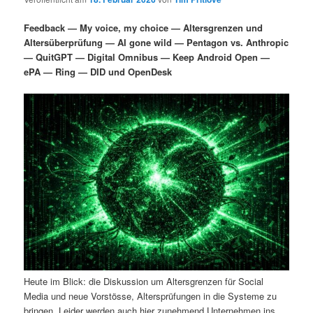
i
s
m
u
n
n
Feedback — My voice, my choice — Altersgrenzen und
g
a
Altersüberprüfung — AI gone wild — Pentagon vs. Anthropic
ä
n
e
v
— QuitGPT — Digital Omnibus — Keep Android Open —
n
i
ePA — Ring — DID und OpenDesk
r
d
g
a
e
ä
t
i
n
r
o
n
I
e
n
n
h
I
a
n
Heute im Blick: die Diskussion um Altersgrenzen für Social
l
h
Media und neue Vorstösse, Altersprüfungen in die Systeme zu
bringen. Leider werden auch hier zunehmend Unternehmen ins