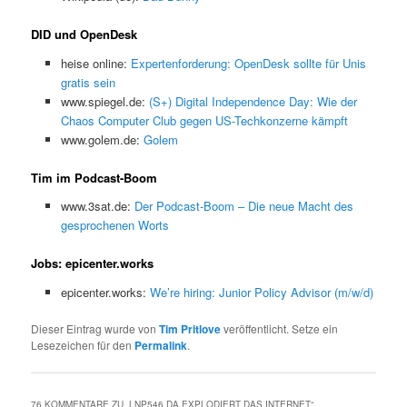
DID und OpenDesk
heise online:
Expertenforderung: OpenDesk sollte für Unis
gratis sein
www.spiegel.de:
(S+) Digital Independence Day: Wie der
Chaos Computer Club gegen US-Techkonzerne kämpft
www.golem.de:
Golem
Tim im Podcast-Boom
www.3sat.de:
Der Podcast-Boom – Die neue Macht des
gesprochenen Worts
Jobs: epicenter.works
epicenter.works:
We’re hiring: Junior Policy Advisor (m/w/d)
Dieser Eintrag wurde von
Tim Pritlove
veröffentlicht. Setze ein
Lesezeichen für den
Permalink
.
76 KOMMENTARE ZU „
LNP546 DA EXPLODIERT DAS INTERNET
“