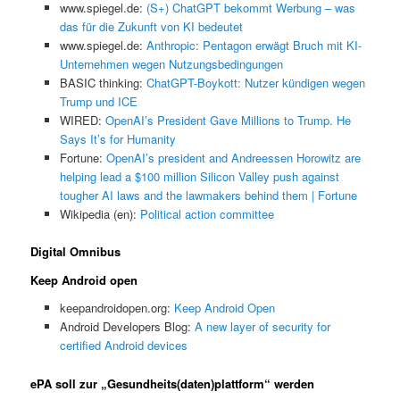
www.spiegel.de:
(S+) ChatGPT bekommt Werbung – was
das für die Zukunft von KI bedeutet
www.spiegel.de:
Anthropic: Pentagon erwägt Bruch mit KI-
Unternehmen wegen Nutzungsbedingungen
BASIC thinking:
ChatGPT-Boykott: Nutzer kündigen wegen
Trump und ICE
WIRED:
OpenAI’s President Gave Millions to Trump. He
Says It’s for Humanity
Fortune:
OpenAI’s president and Andreessen Horowitz are
helping lead a $100 million Silicon Valley push against
tougher AI laws and the lawmakers behind them | Fortune
Wikipedia (en):
Political action committee
Digital Omnibus
Keep Android open
keepandroidopen.org:
Keep Android Open
Android Developers Blog:
A new layer of security for
certified Android devices
ePA soll zur „Gesundheits(daten)plattform“ werden