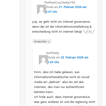
TheRealCozyTeddyY'All
schrieb
am
21. Februar 2026 um
18:47 Uhr
:
yup, es geht nicht um internet governance,
wenn der ort der informationsverarbeitung &
entscheidung nicht im internet hängt ¯\_(ツ)_/¯
↓
Antworten
JustTeddy
schrieb
am
22. Februar 2026 um
20:24 Uhr
:
hmm, also ich habe gelesen, aus
informationstheoretischer sicht ist social
media ein „darknet“, also ein teil des
internets, den man nur authentifiziert
betreten kann.
ich finde auch, dass internet governance
was ganz anderes ist und die regierung nicht