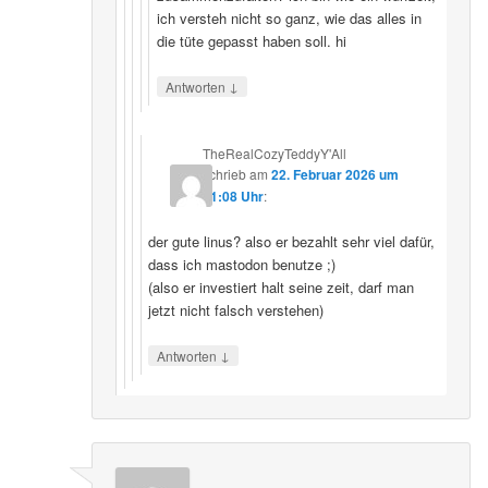
ich versteh nicht so ganz, wie das alles in
die tüte gepasst haben soll. hi
↓
Antworten
TheRealCozyTeddyY'All
schrieb
am
22. Februar 2026 um
21:08 Uhr
:
der gute linus? also er bezahlt sehr viel dafür,
dass ich mastodon benutze ;)
(also er investiert halt seine zeit, darf man
jetzt nicht falsch verstehen)
↓
Antworten