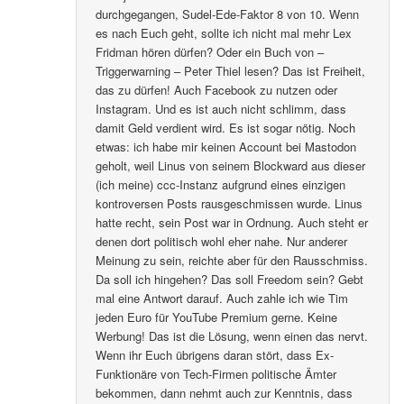
durchgegangen, Sudel-Ede-Faktor 8 von 10. Wenn
es nach Euch geht, sollte ich nicht mal mehr Lex
Fridman hören dürfen? Oder ein Buch von –
Triggerwarning – Peter Thiel lesen? Das ist Freiheit,
das zu dürfen! Auch Facebook zu nutzen oder
Instagram. Und es ist auch nicht schlimm, dass
damit Geld verdient wird. Es ist sogar nötig. Noch
etwas: ich habe mir keinen Account bei Mastodon
geholt, weil Linus von seinem Blockward aus dieser
(ich meine) ccc-Instanz aufgrund eines einzigen
kontroversen Posts rausgeschmissen wurde. Linus
hatte recht, sein Post war in Ordnung. Auch steht er
denen dort politisch wohl eher nahe. Nur anderer
Meinung zu sein, reichte aber für den Rausschmiss.
Da soll ich hingehen? Das soll Freedom sein? Gebt
mal eine Antwort darauf. Auch zahle ich wie Tim
jeden Euro für YouTube Premium gerne. Keine
Werbung! Das ist die Lösung, wenn einen das nervt.
Wenn ihr Euch übrigens daran stört, dass Ex-
Funktionäre von Tech-Firmen politische Ämter
bekommen, dann nehmt auch zur Kenntnis, dass