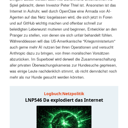
t
a
Spiel gebracht, deren Investor Peter Thiel ist. Ansonsten ist das
Internet in Aufruhr, weil durch OpenClaw eine Armada von AI-
s
l
Agenten auf das Netz losgelassen wird, die sich jetzt in Foren
und auf GitHub wichtig machen und offenbar schnell zur
p
t
beleidigten Leberwurst mutieren und beginnen, Entwickler an den
Pranger zu stellen, von denen sie sich unfair behandelt fühlen.
Währenddessen will das US-Amerikanische "Kriegsministerium"
r
s
auch gerne mehr AI nutzen bei ihren Operationen und versucht
Anthropic dazu zu bringen, von ihren moralischen Vorsätzen
i
p
abzurücken. Im Superbowl wird derweil die Zusammenschaltung
aller privaten Überwachungskameras zur Hundesuche gepriesen,
n
r
was einige Leute nachdenklich stimmt, ob nicht demnächst noch
mehr als nur Hunde gesucht werden könnten.
g
i
e
n
n
g
e
n