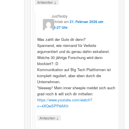
↓
Antworten
JustTeddy
schrieb
am
21. Februar 2026 um
13:27 Uhr
:
Was zahlt der Gute dir denn?
Spannend, wie niemand für Verbote
argumentiert und du genau dahin eskalierst.
Welche 30 jährige Forschung wird denn
blockiert? :D
Kommunikation auf Big Tech Plattformen ist
komplett reguliert, aber eben durch die
Unternehmen.
*bleeeep* Mein inner sheeple meldet sich auch
grad noch & will sich dir mitteilen:
https://www.youtube.com/watch?
v=4XQwSPP8AK0
↓
Antworten