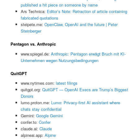
published a hit piece on someone by name
Ars Technica:
Editor’s Note: Retraction of article containing
fabricated quotations
steipete.me:
OpenClaw, OpenAI and the future | Peter
Steinberger
Pentagon vs. Anthropic
www.spiegel.de:
Anthropic: Pentagon erwägt Bruch mit KI-
Unternehmen wegen Nutzungsbedingungen
QuitGPT
www.nytimes.com:
latest filings
quitgpt.org:
QuitGPT — OpenAI Execs are Trump’s Biggest
Donors
lumo.proton.me:
Lumo: Privacy-first AI assistant where
chats stay confidential
Gemini:
‎Google Gemini
confer.to:
Confer
claude.ai:
Claude
alpineai.app:
Alpine