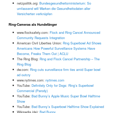
netzpolitik.org:
Bundesgesundheitsministerium: So
umfassend will Warken die Gesundheitsdaten aller
Versicherten verknüpfen
Ring-Cameras als Hundefänger
www.flocksafety.com:
Flock and Ring Cancel Announced
Community Requests Integration
American Civil Liberties Union:
Ring Superbowl Ad Shows
Americans How Powerful Surveillance Systems Have
Become, Freaks Them Out | ACLU
The Ring Blog:
Ring and Flock Cancel Partnership – The
Ring Blog
dw.com:
Ring cuts surveillance firm ties amid Super bowl
ad outcry
www.nytimes.com:
nytimes.com
YouTube:
Definitely Only for Dogs: Ring’s Superbowl
Commercial (Parody)
YouTube:
Bad Bunny’s Apple Music Super Bowl Halftime
Show
YouTube:
Bad Bunny’s Superbowl Halftime Show Explained
Wikipedia (de):
Bad Bunny