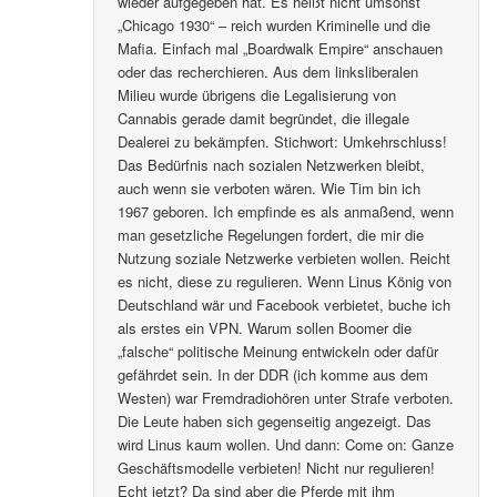
wieder aufgegeben hat. Es heißt nicht umsonst
„Chicago 1930“ – reich wurden Kriminelle und die
Mafia. Einfach mal „Boardwalk Empire“ anschauen
oder das recherchieren. Aus dem linksliberalen
Milieu wurde übrigens die Legalisierung von
Cannabis gerade damit begründet, die illegale
Dealerei zu bekämpfen. Stichwort: Umkehrschluss!
Das Bedürfnis nach sozialen Netzwerken bleibt,
auch wenn sie verboten wären. Wie Tim bin ich
1967 geboren. Ich empfinde es als anmaßend, wenn
man gesetzliche Regelungen fordert, die mir die
Nutzung soziale Netzwerke verbieten wollen. Reicht
es nicht, diese zu regulieren. Wenn Linus König von
Deutschland wär und Facebook verbietet, buche ich
als erstes ein VPN. Warum sollen Boomer die
„falsche“ politische Meinung entwickeln oder dafür
gefährdet sein. In der DDR (ich komme aus dem
Westen) war Fremdradiohören unter Strafe verboten.
Die Leute haben sich gegenseitig angezeigt. Das
wird Linus kaum wollen. Und dann: Come on: Ganze
Geschäftsmodelle verbieten! Nicht nur regulieren!
Echt jetzt? Da sind aber die Pferde mit ihm