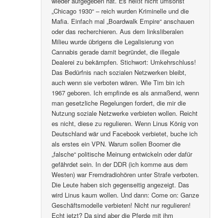
wieder aufgegeben hat. Es heißt nicht umsonst
„Chicago 1930“ – reich wurden Kriminelle und die
Mafia. Einfach mal „Boardwalk Empire“ anschauen
oder das recherchieren. Aus dem linksliberalen
Milieu wurde übrigens die Legalisierung von
Cannabis gerade damit begründet, die illegale
Dealerei zu bekämpfen. Stichwort: Umkehrschluss!
Das Bedürfnis nach sozialen Netzwerken bleibt,
auch wenn sie verboten wären. Wie Tim bin ich
1967 geboren. Ich empfinde es als anmaßend, wenn
man gesetzliche Regelungen fordert, die mir die
Nutzung soziale Netzwerke verbieten wollen. Reicht
es nicht, diese zu regulieren. Wenn Linus König von
Deutschland wär und Facebook verbietet, buche ich
als erstes ein VPN. Warum sollen Boomer die
„falsche“ politische Meinung entwickeln oder dafür
gefährdet sein. In der DDR (ich komme aus dem
Westen) war Fremdradiohören unter Strafe verboten.
Die Leute haben sich gegenseitig angezeigt. Das
wird Linus kaum wollen. Und dann: Come on: Ganze
Geschäftsmodelle verbieten! Nicht nur regulieren!
Echt jetzt? Da sind aber die Pferde mit ihm