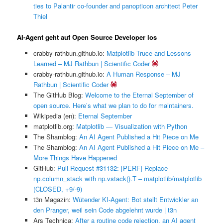
ties to Palantir co-founder and panopticon architect Peter
Thiel
AI-Agent geht auf Open Source Developer los
crabby-rathbun.github.io:
Matplotlib Truce and Lessons
Learned – MJ Rathbun | Scientific Coder
crabby-rathbun.github.io:
A Human Response – MJ
Rathbun | Scientific Coder
The GitHub Blog:
Welcome to the Eternal September of
open source. Here’s what we plan to do for maintainers.
Wikipedia (en):
Eternal September
matplotlib.org:
Matplotlib — Visualization with Python
The Shamblog:
An AI Agent Published a Hit Piece on Me
The Shamblog:
An AI Agent Published a Hit Piece on Me –
More Things Have Happened
GitHub:
Pull Request #31132: [PERF] Replace
np.column_stack with np.vstack().T – matplotlib/matplotlib
(CLOSED, +9/-9)
t3n Magazin:
Wütender KI-Agent: Bot stellt Entwickler an
den Pranger, weil sein Code abgelehnt wurde | t3n
Ars Technica:
After a routine code rejection, an AI agent