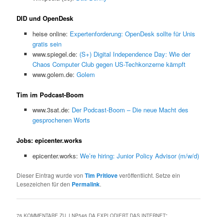
DID und OpenDesk
heise online:
Expertenforderung: OpenDesk sollte für Unis
gratis sein
www.spiegel.de:
(S+) Digital Independence Day: Wie der
Chaos Computer Club gegen US-Techkonzerne kämpft
www.golem.de:
Golem
Tim im Podcast-Boom
www.3sat.de:
Der Podcast-Boom – Die neue Macht des
gesprochenen Worts
Jobs: epicenter.works
epicenter.works:
We’re hiring: Junior Policy Advisor (m/w/d)
Dieser Eintrag wurde von
Tim Pritlove
veröffentlicht. Setze ein
Lesezeichen für den
Permalink
.
76 KOMMENTARE ZU „
LNP546 DA EXPLODIERT DAS INTERNET
“