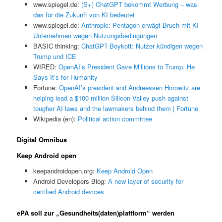
www.spiegel.de:
(S+) ChatGPT bekommt Werbung – was
das für die Zukunft von KI bedeutet
www.spiegel.de:
Anthropic: Pentagon erwägt Bruch mit KI-
Unternehmen wegen Nutzungsbedingungen
BASIC thinking:
ChatGPT-Boykott: Nutzer kündigen wegen
Trump und ICE
WIRED:
OpenAI’s President Gave Millions to Trump. He
Says It’s for Humanity
Fortune:
OpenAI’s president and Andreessen Horowitz are
helping lead a $100 million Silicon Valley push against
tougher AI laws and the lawmakers behind them | Fortune
Wikipedia (en):
Political action committee
Digital Omnibus
Keep Android open
keepandroidopen.org:
Keep Android Open
Android Developers Blog:
A new layer of security for
certified Android devices
ePA soll zur „Gesundheits(daten)plattform“ werden