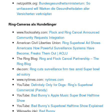
netzpolitik.org:
Bundesgesundheitsministerium: So
umfassend will Warken die Gesundheitsdaten aller
Versicherten verknüpfen
Ring-Cameras als Hundefänger
www.flocksafety.com:
Flock and Ring Cancel Announced
Community Requests Integration
American Civil Liberties Union:
Ring Superbowl Ad Shows
Americans How Powerful Surveillance Systems Have
Become, Freaks Them Out | ACLU
The Ring Blog:
Ring and Flock Cancel Partnership – The
Ring Blog
dw.com:
Ring cuts surveillance firm ties amid Super bowl
ad outcry
www.nytimes.com:
nytimes.com
YouTube:
Definitely Only for Dogs: Ring’s Superbowl
Commercial (Parody)
YouTube:
Bad Bunny’s Apple Music Super Bowl Halftime
Show
YouTube:
Bad Bunny’s Superbowl Halftime Show Explained
Wikipedia (de):
Bad Bunny