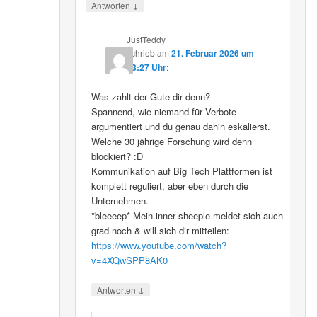
↓
Antworten
JustTeddy
schrieb
am
21. Februar 2026 um
13:27 Uhr
:
Was zahlt der Gute dir denn?
Spannend, wie niemand für Verbote
argumentiert und du genau dahin eskalierst.
Welche 30 jährige Forschung wird denn
blockiert? :D
Kommunikation auf Big Tech Plattformen ist
komplett reguliert, aber eben durch die
Unternehmen.
*bleeeep* Mein inner sheeple meldet sich auch
grad noch & will sich dir mitteilen:
https://www.youtube.com/watch?
v=4XQwSPP8AK0
↓
Antworten