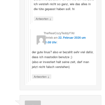
ich versteh nicht so ganz, wie das alles in
die tüte gepasst haben soll. hi
↓
Antworten
TheRealCozyTeddyY'All
schrieb
am
22. Februar 2026 um
21:08 Uhr
:
der gute linus? also er bezahlt sehr viel dafür,
dass ich mastodon benutze ;)
(also er investiert halt seine zeit, darf man
jetzt nicht falsch verstehen)
↓
Antworten