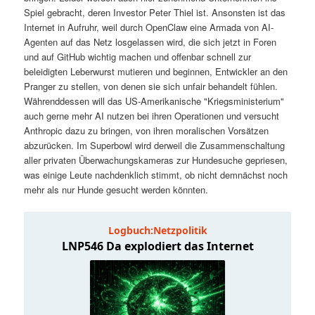
t
a
Spiel gebracht, deren Investor Peter Thiel ist. Ansonsten ist das
Internet in Aufruhr, weil durch OpenClaw eine Armada von AI-
s
l
Agenten auf das Netz losgelassen wird, die sich jetzt in Foren
und auf GitHub wichtig machen und offenbar schnell zur
p
t
beleidigten Leberwurst mutieren und beginnen, Entwickler an den
Pranger zu stellen, von denen sie sich unfair behandelt fühlen.
Währenddessen will das US-Amerikanische "Kriegsministerium"
r
s
auch gerne mehr AI nutzen bei ihren Operationen und versucht
Anthropic dazu zu bringen, von ihren moralischen Vorsätzen
i
p
abzurücken. Im Superbowl wird derweil die Zusammenschaltung
aller privaten Überwachungskameras zur Hundesuche gepriesen,
n
r
was einige Leute nachdenklich stimmt, ob nicht demnächst noch
mehr als nur Hunde gesucht werden könnten.
g
i
e
n
n
g
e
n