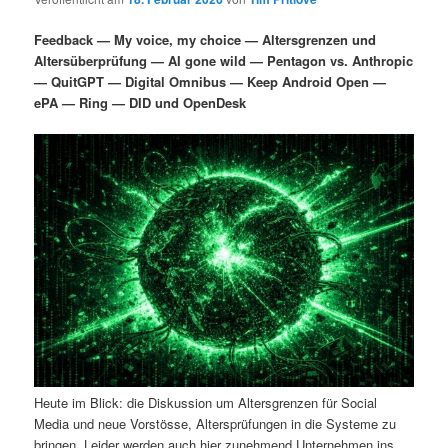
i
s
m
u
n
n
Feedback — My voice, my choice — Altersgrenzen und
g
a
Altersüberprüfung — AI gone wild — Pentagon vs. Anthropic
ä
n
e
v
— QuitGPT — Digital Omnibus — Keep Android Open —
n
i
ePA — Ring — DID und OpenDesk
r
d
g
a
e
ä
t
i
n
r
o
n
I
e
n
n
h
I
a
n
Heute im Blick: die Diskussion um Altersgrenzen für Social
l
h
Media und neue Vorstösse, Altersprüfungen in die Systeme zu
bringen. Leider werden auch hier zunehmend Unternehmen ins