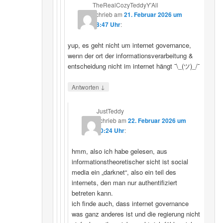
TheRealCozyTeddyY'All
schrieb
am
21. Februar 2026 um
18:47 Uhr
:
yup, es geht nicht um internet governance,
wenn der ort der informationsverarbeitung &
entscheidung nicht im internet hängt ¯\_(ツ)_/¯
↓
Antworten
JustTeddy
schrieb
am
22. Februar 2026 um
20:24 Uhr
:
hmm, also ich habe gelesen, aus
informationstheoretischer sicht ist social
media ein „darknet“, also ein teil des
internets, den man nur authentifiziert
betreten kann.
ich finde auch, dass internet governance
was ganz anderes ist und die regierung nicht