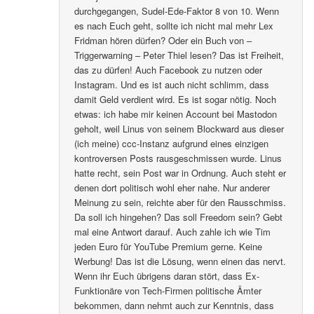
durchgegangen, Sudel-Ede-Faktor 8 von 10. Wenn
es nach Euch geht, sollte ich nicht mal mehr Lex
Fridman hören dürfen? Oder ein Buch von –
Triggerwarning – Peter Thiel lesen? Das ist Freiheit,
das zu dürfen! Auch Facebook zu nutzen oder
Instagram. Und es ist auch nicht schlimm, dass
damit Geld verdient wird. Es ist sogar nötig. Noch
etwas: ich habe mir keinen Account bei Mastodon
geholt, weil Linus von seinem Blockward aus dieser
(ich meine) ccc-Instanz aufgrund eines einzigen
kontroversen Posts rausgeschmissen wurde. Linus
hatte recht, sein Post war in Ordnung. Auch steht er
denen dort politisch wohl eher nahe. Nur anderer
Meinung zu sein, reichte aber für den Rausschmiss.
Da soll ich hingehen? Das soll Freedom sein? Gebt
mal eine Antwort darauf. Auch zahle ich wie Tim
jeden Euro für YouTube Premium gerne. Keine
Werbung! Das ist die Lösung, wenn einen das nervt.
Wenn ihr Euch übrigens daran stört, dass Ex-
Funktionäre von Tech-Firmen politische Ämter
bekommen, dann nehmt auch zur Kenntnis, dass