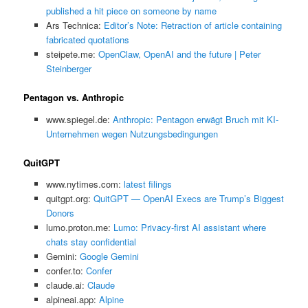
published a hit piece on someone by name
Ars Technica:
Editor’s Note: Retraction of article containing
fabricated quotations
steipete.me:
OpenClaw, OpenAI and the future | Peter
Steinberger
Pentagon vs. Anthropic
www.spiegel.de:
Anthropic: Pentagon erwägt Bruch mit KI-
Unternehmen wegen Nutzungsbedingungen
QuitGPT
www.nytimes.com:
latest filings
quitgpt.org:
QuitGPT — OpenAI Execs are Trump’s Biggest
Donors
lumo.proton.me:
Lumo: Privacy-first AI assistant where
chats stay confidential
Gemini:
‎Google Gemini
confer.to:
Confer
claude.ai:
Claude
alpineai.app:
Alpine