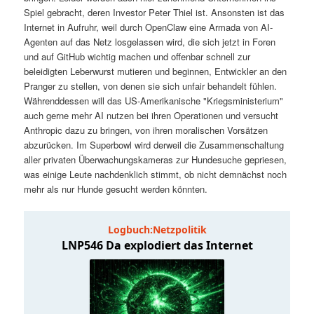
t
a
Spiel gebracht, deren Investor Peter Thiel ist. Ansonsten ist das
Internet in Aufruhr, weil durch OpenClaw eine Armada von AI-
s
l
Agenten auf das Netz losgelassen wird, die sich jetzt in Foren
und auf GitHub wichtig machen und offenbar schnell zur
p
t
beleidigten Leberwurst mutieren und beginnen, Entwickler an den
Pranger zu stellen, von denen sie sich unfair behandelt fühlen.
Währenddessen will das US-Amerikanische "Kriegsministerium"
r
s
auch gerne mehr AI nutzen bei ihren Operationen und versucht
Anthropic dazu zu bringen, von ihren moralischen Vorsätzen
i
p
abzurücken. Im Superbowl wird derweil die Zusammenschaltung
aller privaten Überwachungskameras zur Hundesuche gepriesen,
n
r
was einige Leute nachdenklich stimmt, ob nicht demnächst noch
mehr als nur Hunde gesucht werden könnten.
g
i
e
n
n
g
e
n