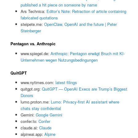
published a hit piece on someone by name
Ars Technica:
Editor’s Note: Retraction of article containing
fabricated quotations
steipete.me:
OpenClaw, OpenAI and the future | Peter
Steinberger
Pentagon vs. Anthropic
www.spiegel.de:
Anthropic: Pentagon erwägt Bruch mit KI-
Unternehmen wegen Nutzungsbedingungen
QuitGPT
www.nytimes.com:
latest filings
quitgpt.org:
QuitGPT — OpenAI Execs are Trump’s Biggest
Donors
lumo.proton.me:
Lumo: Privacy-first AI assistant where
chats stay confidential
Gemini:
‎Google Gemini
confer.to:
Confer
claude.ai:
Claude
alpineai.app:
Alpine