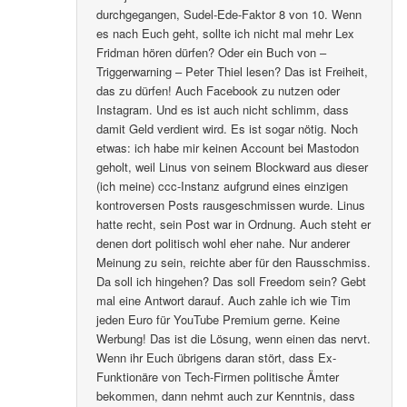
durchgegangen, Sudel-Ede-Faktor 8 von 10. Wenn
es nach Euch geht, sollte ich nicht mal mehr Lex
Fridman hören dürfen? Oder ein Buch von –
Triggerwarning – Peter Thiel lesen? Das ist Freiheit,
das zu dürfen! Auch Facebook zu nutzen oder
Instagram. Und es ist auch nicht schlimm, dass
damit Geld verdient wird. Es ist sogar nötig. Noch
etwas: ich habe mir keinen Account bei Mastodon
geholt, weil Linus von seinem Blockward aus dieser
(ich meine) ccc-Instanz aufgrund eines einzigen
kontroversen Posts rausgeschmissen wurde. Linus
hatte recht, sein Post war in Ordnung. Auch steht er
denen dort politisch wohl eher nahe. Nur anderer
Meinung zu sein, reichte aber für den Rausschmiss.
Da soll ich hingehen? Das soll Freedom sein? Gebt
mal eine Antwort darauf. Auch zahle ich wie Tim
jeden Euro für YouTube Premium gerne. Keine
Werbung! Das ist die Lösung, wenn einen das nervt.
Wenn ihr Euch übrigens daran stört, dass Ex-
Funktionäre von Tech-Firmen politische Ämter
bekommen, dann nehmt auch zur Kenntnis, dass