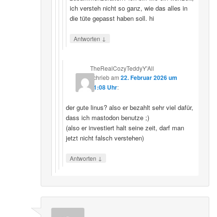
ich versteh nicht so ganz, wie das alles in
die tüte gepasst haben soll. hi
↓
Antworten
TheRealCozyTeddyY'All
schrieb
am
22. Februar 2026 um
21:08 Uhr
:
der gute linus? also er bezahlt sehr viel dafür,
dass ich mastodon benutze ;)
(also er investiert halt seine zeit, darf man
jetzt nicht falsch verstehen)
↓
Antworten