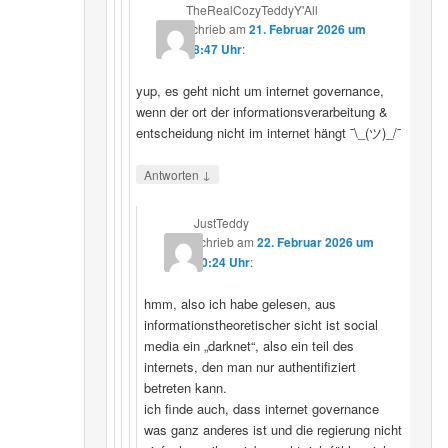
TheRealCozyTeddyY'All
schrieb
am
21. Februar 2026 um
18:47 Uhr
:
yup, es geht nicht um internet governance,
wenn der ort der informationsverarbeitung &
entscheidung nicht im internet hängt ¯\_(ツ)_/¯
↓
Antworten
JustTeddy
schrieb
am
22. Februar 2026 um
20:24 Uhr
:
hmm, also ich habe gelesen, aus
informationstheoretischer sicht ist social
media ein „darknet“, also ein teil des
internets, den man nur authentifiziert
betreten kann.
ich finde auch, dass internet governance
was ganz anderes ist und die regierung nicht