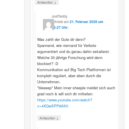
↓
Antworten
JustTeddy
schrieb
am
21. Februar 2026 um
13:27 Uhr
:
Was zahlt der Gute dir denn?
Spannend, wie niemand für Verbote
argumentiert und du genau dahin eskalierst.
Welche 30 jährige Forschung wird denn
blockiert? :D
Kommunikation auf Big Tech Plattformen ist
komplett reguliert, aber eben durch die
Unternehmen.
*bleeeep* Mein inner sheeple meldet sich auch
grad noch & will sich dir mitteilen:
https://www.youtube.com/watch?
v=4XQwSPP8AK0
↓
Antworten