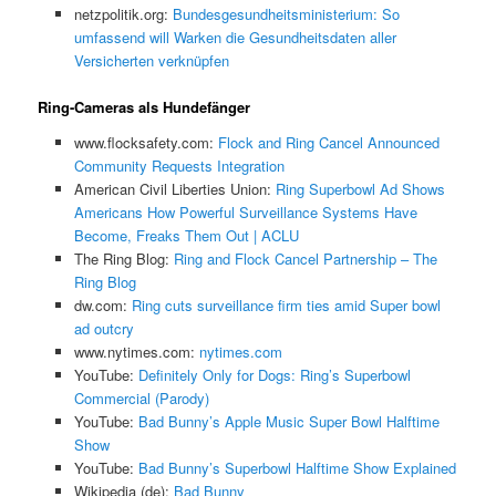
netzpolitik.org:
Bundesgesundheitsministerium: So
umfassend will Warken die Gesundheitsdaten aller
Versicherten verknüpfen
Ring-Cameras als Hundefänger
www.flocksafety.com:
Flock and Ring Cancel Announced
Community Requests Integration
American Civil Liberties Union:
Ring Superbowl Ad Shows
Americans How Powerful Surveillance Systems Have
Become, Freaks Them Out | ACLU
The Ring Blog:
Ring and Flock Cancel Partnership – The
Ring Blog
dw.com:
Ring cuts surveillance firm ties amid Super bowl
ad outcry
www.nytimes.com:
nytimes.com
YouTube:
Definitely Only for Dogs: Ring’s Superbowl
Commercial (Parody)
YouTube:
Bad Bunny’s Apple Music Super Bowl Halftime
Show
YouTube:
Bad Bunny’s Superbowl Halftime Show Explained
Wikipedia (de):
Bad Bunny