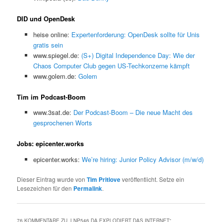
DID und OpenDesk
heise online:
Expertenforderung: OpenDesk sollte für Unis
gratis sein
www.spiegel.de:
(S+) Digital Independence Day: Wie der
Chaos Computer Club gegen US-Techkonzerne kämpft
www.golem.de:
Golem
Tim im Podcast-Boom
www.3sat.de:
Der Podcast-Boom – Die neue Macht des
gesprochenen Worts
Jobs: epicenter.works
epicenter.works:
We’re hiring: Junior Policy Advisor (m/w/d)
Dieser Eintrag wurde von
Tim Pritlove
veröffentlicht. Setze ein
Lesezeichen für den
Permalink
.
76 KOMMENTARE ZU „
LNP546 DA EXPLODIERT DAS INTERNET
“