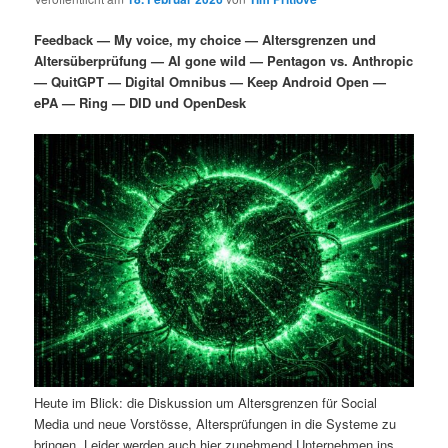
i
s
m
u
n
n
Feedback — My voice, my choice — Altersgrenzen und
g
a
Altersüberprüfung — AI gone wild — Pentagon vs. Anthropic
ä
n
e
v
— QuitGPT — Digital Omnibus — Keep Android Open —
n
i
ePA — Ring — DID und OpenDesk
r
d
g
a
e
ä
t
i
n
r
o
n
I
e
n
n
h
I
a
n
Heute im Blick: die Diskussion um Altersgrenzen für Social
l
h
Media und neue Vorstösse, Altersprüfungen in die Systeme zu
bringen. Leider werden auch hier zunehmend Unternehmen ins