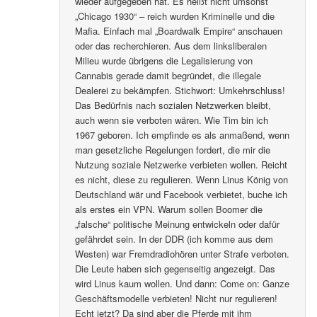
wieder aufgegeben hat. Es heißt nicht umsonst
„Chicago 1930“ – reich wurden Kriminelle und die
Mafia. Einfach mal „Boardwalk Empire“ anschauen
oder das recherchieren. Aus dem linksliberalen
Milieu wurde übrigens die Legalisierung von
Cannabis gerade damit begründet, die illegale
Dealerei zu bekämpfen. Stichwort: Umkehrschluss!
Das Bedürfnis nach sozialen Netzwerken bleibt,
auch wenn sie verboten wären. Wie Tim bin ich
1967 geboren. Ich empfinde es als anmaßend, wenn
man gesetzliche Regelungen fordert, die mir die
Nutzung soziale Netzwerke verbieten wollen. Reicht
es nicht, diese zu regulieren. Wenn Linus König von
Deutschland wär und Facebook verbietet, buche ich
als erstes ein VPN. Warum sollen Boomer die
„falsche“ politische Meinung entwickeln oder dafür
gefährdet sein. In der DDR (ich komme aus dem
Westen) war Fremdradiohören unter Strafe verboten.
Die Leute haben sich gegenseitig angezeigt. Das
wird Linus kaum wollen. Und dann: Come on: Ganze
Geschäftsmodelle verbieten! Nicht nur regulieren!
Echt jetzt? Da sind aber die Pferde mit ihm