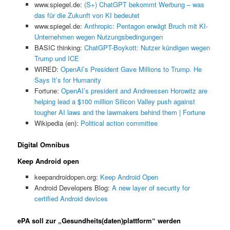
www.spiegel.de:
(S+) ChatGPT bekommt Werbung – was
das für die Zukunft von KI bedeutet
www.spiegel.de:
Anthropic: Pentagon erwägt Bruch mit KI-
Unternehmen wegen Nutzungsbedingungen
BASIC thinking:
ChatGPT-Boykott: Nutzer kündigen wegen
Trump und ICE
WIRED:
OpenAI’s President Gave Millions to Trump. He
Says It’s for Humanity
Fortune:
OpenAI’s president and Andreessen Horowitz are
helping lead a $100 million Silicon Valley push against
tougher AI laws and the lawmakers behind them | Fortune
Wikipedia (en):
Political action committee
Digital Omnibus
Keep Android open
keepandroidopen.org:
Keep Android Open
Android Developers Blog:
A new layer of security for
certified Android devices
ePA soll zur „Gesundheits(daten)plattform“ werden