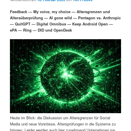
i
s
m
u
n
n
Feedback — My voice, my choice — Altersgrenzen und
g
a
Altersüberprüfung — AI gone wild — Pentagon vs. Anthropic
ä
n
e
v
— QuitGPT — Digital Omnibus — Keep Android Open —
n
i
ePA — Ring — DID und OpenDesk
r
d
g
a
e
ä
t
i
n
r
o
n
I
e
n
n
h
I
a
n
Heute im Blick: die Diskussion um Altersgrenzen für Social
l
h
Media und neue Vorstösse, Altersprüfungen in die Systeme zu
bringen. Leider werden auch hier zunehmend Unternehmen ins