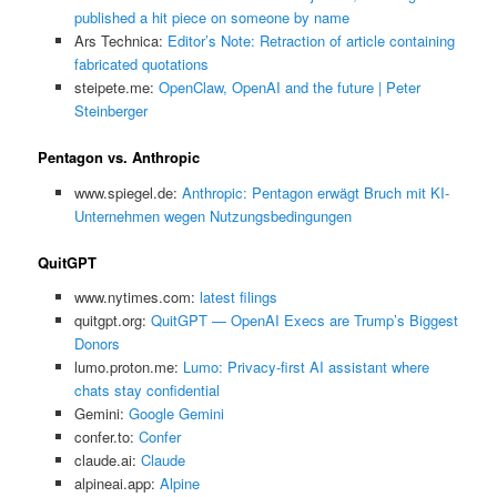
published a hit piece on someone by name
Ars Technica:
Editor’s Note: Retraction of article containing
fabricated quotations
steipete.me:
OpenClaw, OpenAI and the future | Peter
Steinberger
Pentagon vs. Anthropic
www.spiegel.de:
Anthropic: Pentagon erwägt Bruch mit KI-
Unternehmen wegen Nutzungsbedingungen
QuitGPT
www.nytimes.com:
latest filings
quitgpt.org:
QuitGPT — OpenAI Execs are Trump’s Biggest
Donors
lumo.proton.me:
Lumo: Privacy-first AI assistant where
chats stay confidential
Gemini:
‎Google Gemini
confer.to:
Confer
claude.ai:
Claude
alpineai.app:
Alpine