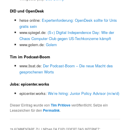
DID und OpenDesk
heise online:
Expertenforderung: OpenDesk sollte für Unis
gratis sein
www.spiegel.de:
(S+) Digital Independence Day: Wie der
Chaos Computer Club gegen US-Techkonzerne kämpft
www.golem.de:
Golem
Tim im Podcast-Boom
www.3sat.de:
Der Podcast-Boom – Die neue Macht des
gesprochenen Worts
Jobs: epicenter.works
epicenter.works:
We’re hiring: Junior Policy Advisor (m/w/d)
Dieser Eintrag wurde von
Tim Pritlove
veröffentlicht. Setze ein
Lesezeichen für den
Permalink
.
76 KOMMENTARE ZU „
LNP546 DA EXPLODIERT DAS INTERNET
“