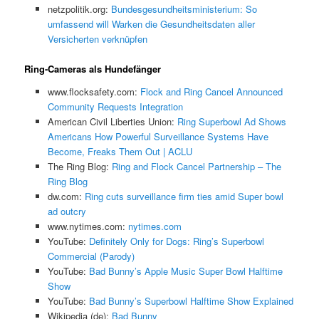
netzpolitik.org:
Bundesgesundheitsministerium: So
umfassend will Warken die Gesundheitsdaten aller
Versicherten verknüpfen
Ring-Cameras als Hundefänger
www.flocksafety.com:
Flock and Ring Cancel Announced
Community Requests Integration
American Civil Liberties Union:
Ring Superbowl Ad Shows
Americans How Powerful Surveillance Systems Have
Become, Freaks Them Out | ACLU
The Ring Blog:
Ring and Flock Cancel Partnership – The
Ring Blog
dw.com:
Ring cuts surveillance firm ties amid Super bowl
ad outcry
www.nytimes.com:
nytimes.com
YouTube:
Definitely Only for Dogs: Ring’s Superbowl
Commercial (Parody)
YouTube:
Bad Bunny’s Apple Music Super Bowl Halftime
Show
YouTube:
Bad Bunny’s Superbowl Halftime Show Explained
Wikipedia (de):
Bad Bunny