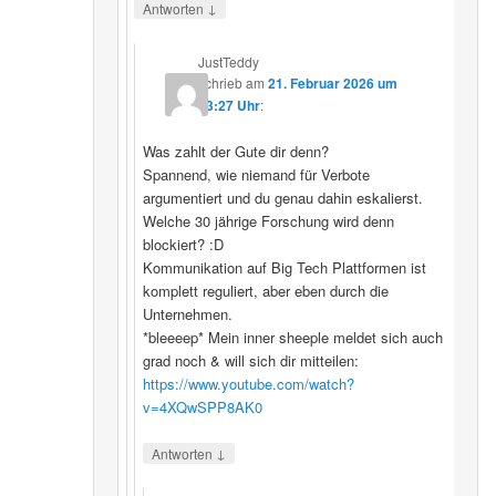
↓
Antworten
JustTeddy
schrieb
am
21. Februar 2026 um
13:27 Uhr
:
Was zahlt der Gute dir denn?
Spannend, wie niemand für Verbote
argumentiert und du genau dahin eskalierst.
Welche 30 jährige Forschung wird denn
blockiert? :D
Kommunikation auf Big Tech Plattformen ist
komplett reguliert, aber eben durch die
Unternehmen.
*bleeeep* Mein inner sheeple meldet sich auch
grad noch & will sich dir mitteilen:
https://www.youtube.com/watch?
v=4XQwSPP8AK0
↓
Antworten