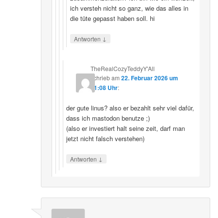
ich versteh nicht so ganz, wie das alles in
die tüte gepasst haben soll. hi
↓
Antworten
TheRealCozyTeddyY'All
schrieb
am
22. Februar 2026 um
21:08 Uhr
:
der gute linus? also er bezahlt sehr viel dafür,
dass ich mastodon benutze ;)
(also er investiert halt seine zeit, darf man
jetzt nicht falsch verstehen)
↓
Antworten