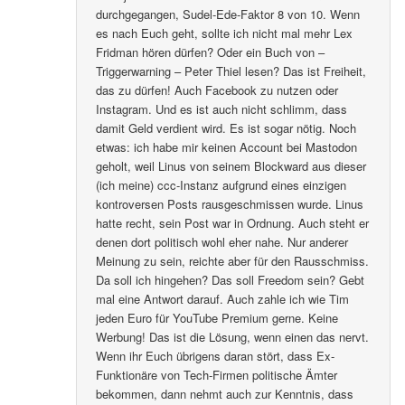
durchgegangen, Sudel-Ede-Faktor 8 von 10. Wenn
es nach Euch geht, sollte ich nicht mal mehr Lex
Fridman hören dürfen? Oder ein Buch von –
Triggerwarning – Peter Thiel lesen? Das ist Freiheit,
das zu dürfen! Auch Facebook zu nutzen oder
Instagram. Und es ist auch nicht schlimm, dass
damit Geld verdient wird. Es ist sogar nötig. Noch
etwas: ich habe mir keinen Account bei Mastodon
geholt, weil Linus von seinem Blockward aus dieser
(ich meine) ccc-Instanz aufgrund eines einzigen
kontroversen Posts rausgeschmissen wurde. Linus
hatte recht, sein Post war in Ordnung. Auch steht er
denen dort politisch wohl eher nahe. Nur anderer
Meinung zu sein, reichte aber für den Rausschmiss.
Da soll ich hingehen? Das soll Freedom sein? Gebt
mal eine Antwort darauf. Auch zahle ich wie Tim
jeden Euro für YouTube Premium gerne. Keine
Werbung! Das ist die Lösung, wenn einen das nervt.
Wenn ihr Euch übrigens daran stört, dass Ex-
Funktionäre von Tech-Firmen politische Ämter
bekommen, dann nehmt auch zur Kenntnis, dass