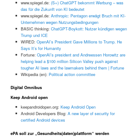
www.spiegel.de:
(S+) ChatGPT bekommt Werbung – was
das für die Zukunft von KI bedeutet
www.spiegel.de:
Anthropic: Pentagon erwägt Bruch mit KI-
Unternehmen wegen Nutzungsbedingungen
BASIC thinking:
ChatGPT-Boykott: Nutzer kündigen wegen
Trump und ICE
WIRED:
OpenAI’s President Gave Millions to Trump. He
Says It’s for Humanity
Fortune:
OpenAI’s president and Andreessen Horowitz are
helping lead a $100 million Silicon Valley push against
tougher AI laws and the lawmakers behind them | Fortune
Wikipedia (en):
Political action committee
Digital Omnibus
Keep Android open
keepandroidopen.org:
Keep Android Open
Android Developers Blog:
A new layer of security for
certified Android devices
ePA soll zur „Gesundheits(daten)plattform“ werden