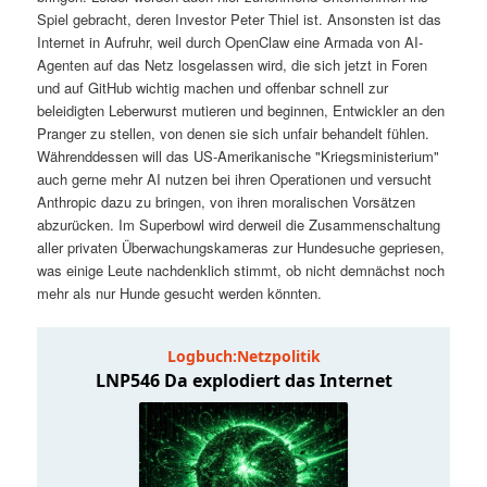
t
a
Spiel gebracht, deren Investor Peter Thiel ist. Ansonsten ist das
Internet in Aufruhr, weil durch OpenClaw eine Armada von AI-
s
l
Agenten auf das Netz losgelassen wird, die sich jetzt in Foren
und auf GitHub wichtig machen und offenbar schnell zur
p
t
beleidigten Leberwurst mutieren und beginnen, Entwickler an den
Pranger zu stellen, von denen sie sich unfair behandelt fühlen.
Währenddessen will das US-Amerikanische "Kriegsministerium"
r
s
auch gerne mehr AI nutzen bei ihren Operationen und versucht
Anthropic dazu zu bringen, von ihren moralischen Vorsätzen
i
p
abzurücken. Im Superbowl wird derweil die Zusammenschaltung
aller privaten Überwachungskameras zur Hundesuche gepriesen,
n
r
was einige Leute nachdenklich stimmt, ob nicht demnächst noch
mehr als nur Hunde gesucht werden könnten.
g
i
e
n
n
g
e
n