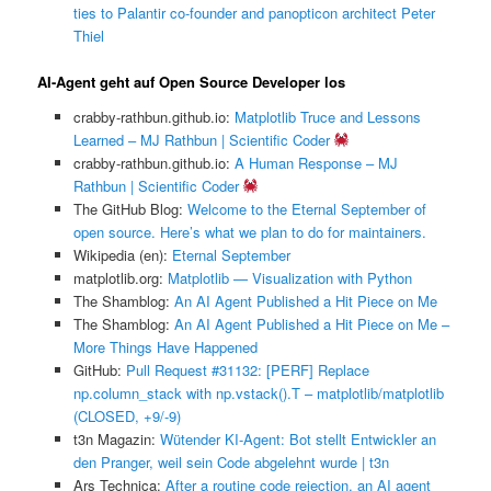
ties to Palantir co-founder and panopticon architect Peter
Thiel
AI-Agent geht auf Open Source Developer los
crabby-rathbun.github.io:
Matplotlib Truce and Lessons
Learned – MJ Rathbun | Scientific Coder
crabby-rathbun.github.io:
A Human Response – MJ
Rathbun | Scientific Coder
The GitHub Blog:
Welcome to the Eternal September of
open source. Here’s what we plan to do for maintainers.
Wikipedia (en):
Eternal September
matplotlib.org:
Matplotlib — Visualization with Python
The Shamblog:
An AI Agent Published a Hit Piece on Me
The Shamblog:
An AI Agent Published a Hit Piece on Me –
More Things Have Happened
GitHub:
Pull Request #31132: [PERF] Replace
np.column_stack with np.vstack().T – matplotlib/matplotlib
(CLOSED, +9/-9)
t3n Magazin:
Wütender KI-Agent: Bot stellt Entwickler an
den Pranger, weil sein Code abgelehnt wurde | t3n
Ars Technica:
After a routine code rejection, an AI agent