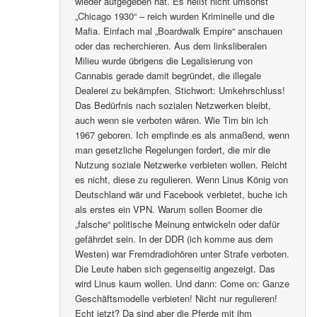
wieder aufgegeben hat. Es heißt nicht umsonst
„Chicago 1930“ – reich wurden Kriminelle und die
Mafia. Einfach mal „Boardwalk Empire“ anschauen
oder das recherchieren. Aus dem linksliberalen
Milieu wurde übrigens die Legalisierung von
Cannabis gerade damit begründet, die illegale
Dealerei zu bekämpfen. Stichwort: Umkehrschluss!
Das Bedürfnis nach sozialen Netzwerken bleibt,
auch wenn sie verboten wären. Wie Tim bin ich
1967 geboren. Ich empfinde es als anmaßend, wenn
man gesetzliche Regelungen fordert, die mir die
Nutzung soziale Netzwerke verbieten wollen. Reicht
es nicht, diese zu regulieren. Wenn Linus König von
Deutschland wär und Facebook verbietet, buche ich
als erstes ein VPN. Warum sollen Boomer die
„falsche“ politische Meinung entwickeln oder dafür
gefährdet sein. In der DDR (ich komme aus dem
Westen) war Fremdradiohören unter Strafe verboten.
Die Leute haben sich gegenseitig angezeigt. Das
wird Linus kaum wollen. Und dann: Come on: Ganze
Geschäftsmodelle verbieten! Nicht nur regulieren!
Echt jetzt? Da sind aber die Pferde mit ihm