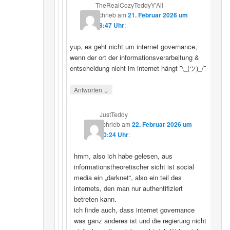
TheRealCozyTeddyY'All
schrieb
am
21. Februar 2026 um
18:47 Uhr
:
yup, es geht nicht um internet governance,
wenn der ort der informationsverarbeitung &
entscheidung nicht im internet hängt ¯\_(ツ)_/¯
↓
Antworten
JustTeddy
schrieb
am
22. Februar 2026 um
20:24 Uhr
:
hmm, also ich habe gelesen, aus
informationstheoretischer sicht ist social
media ein „darknet“, also ein teil des
internets, den man nur authentifiziert
betreten kann.
ich finde auch, dass internet governance
was ganz anderes ist und die regierung nicht