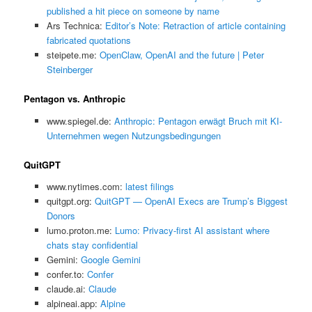
published a hit piece on someone by name
Ars Technica:
Editor’s Note: Retraction of article containing
fabricated quotations
steipete.me:
OpenClaw, OpenAI and the future | Peter
Steinberger
Pentagon vs. Anthropic
www.spiegel.de:
Anthropic: Pentagon erwägt Bruch mit KI-
Unternehmen wegen Nutzungsbedingungen
QuitGPT
www.nytimes.com:
latest filings
quitgpt.org:
QuitGPT — OpenAI Execs are Trump’s Biggest
Donors
lumo.proton.me:
Lumo: Privacy-first AI assistant where
chats stay confidential
Gemini:
‎Google Gemini
confer.to:
Confer
claude.ai:
Claude
alpineai.app:
Alpine