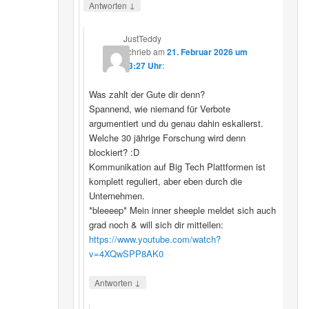
↓
Antworten
JustTeddy
schrieb
am
21. Februar 2026 um
13:27 Uhr
:
Was zahlt der Gute dir denn?
Spannend, wie niemand für Verbote
argumentiert und du genau dahin eskalierst.
Welche 30 jährige Forschung wird denn
blockiert? :D
Kommunikation auf Big Tech Plattformen ist
komplett reguliert, aber eben durch die
Unternehmen.
*bleeeep* Mein inner sheeple meldet sich auch
grad noch & will sich dir mitteilen:
https://www.youtube.com/watch?
v=4XQwSPP8AK0
↓
Antworten