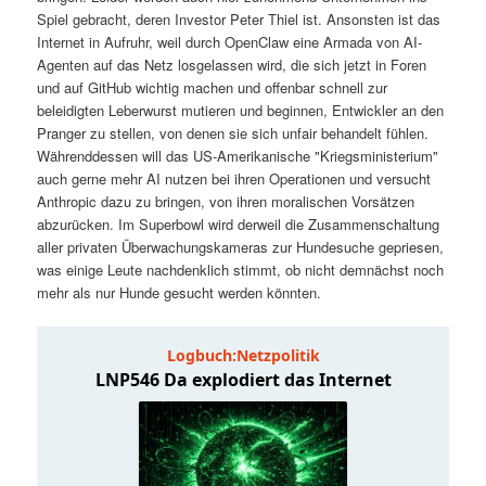
t
a
Spiel gebracht, deren Investor Peter Thiel ist. Ansonsten ist das
Internet in Aufruhr, weil durch OpenClaw eine Armada von AI-
s
l
Agenten auf das Netz losgelassen wird, die sich jetzt in Foren
und auf GitHub wichtig machen und offenbar schnell zur
p
t
beleidigten Leberwurst mutieren und beginnen, Entwickler an den
Pranger zu stellen, von denen sie sich unfair behandelt fühlen.
Währenddessen will das US-Amerikanische "Kriegsministerium"
r
s
auch gerne mehr AI nutzen bei ihren Operationen und versucht
Anthropic dazu zu bringen, von ihren moralischen Vorsätzen
i
p
abzurücken. Im Superbowl wird derweil die Zusammenschaltung
aller privaten Überwachungskameras zur Hundesuche gepriesen,
n
r
was einige Leute nachdenklich stimmt, ob nicht demnächst noch
mehr als nur Hunde gesucht werden könnten.
g
i
e
n
n
g
e
n