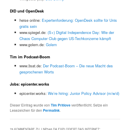
DID und OpenDesk
heise online:
Expertenforderung: OpenDesk sollte für Unis
gratis sein
www.spiegel.de:
(S+) Digital Independence Day: Wie der
Chaos Computer Club gegen US-Techkonzerne kämpft
www.golem.de:
Golem
Tim im Podcast-Boom
www.3sat.de:
Der Podcast-Boom – Die neue Macht des
gesprochenen Worts
Jobs: epicenter.works
epicenter.works:
We’re hiring: Junior Policy Advisor (m/w/d)
Dieser Eintrag wurde von
Tim Pritlove
veröffentlicht. Setze ein
Lesezeichen für den
Permalink
.
76 KOMMENTARE ZU „
LNP546 DA EXPLODIERT DAS INTERNET
“