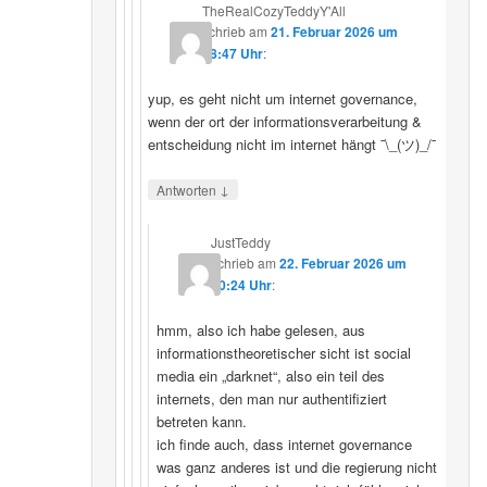
TheRealCozyTeddyY'All
schrieb
am
21. Februar 2026 um
18:47 Uhr
:
yup, es geht nicht um internet governance,
wenn der ort der informationsverarbeitung &
entscheidung nicht im internet hängt ¯\_(ツ)_/¯
↓
Antworten
JustTeddy
schrieb
am
22. Februar 2026 um
20:24 Uhr
:
hmm, also ich habe gelesen, aus
informationstheoretischer sicht ist social
media ein „darknet“, also ein teil des
internets, den man nur authentifiziert
betreten kann.
ich finde auch, dass internet governance
was ganz anderes ist und die regierung nicht