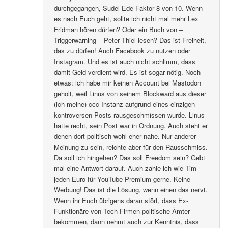
durchgegangen, Sudel-Ede-Faktor 8 von 10. Wenn
es nach Euch geht, sollte ich nicht mal mehr Lex
Fridman hören dürfen? Oder ein Buch von –
Triggerwarning – Peter Thiel lesen? Das ist Freiheit,
das zu dürfen! Auch Facebook zu nutzen oder
Instagram. Und es ist auch nicht schlimm, dass
damit Geld verdient wird. Es ist sogar nötig. Noch
etwas: ich habe mir keinen Account bei Mastodon
geholt, weil Linus von seinem Blockward aus dieser
(ich meine) ccc-Instanz aufgrund eines einzigen
kontroversen Posts rausgeschmissen wurde. Linus
hatte recht, sein Post war in Ordnung. Auch steht er
denen dort politisch wohl eher nahe. Nur anderer
Meinung zu sein, reichte aber für den Rausschmiss.
Da soll ich hingehen? Das soll Freedom sein? Gebt
mal eine Antwort darauf. Auch zahle ich wie Tim
jeden Euro für YouTube Premium gerne. Keine
Werbung! Das ist die Lösung, wenn einen das nervt.
Wenn ihr Euch übrigens daran stört, dass Ex-
Funktionäre von Tech-Firmen politische Ämter
bekommen, dann nehmt auch zur Kenntnis, dass