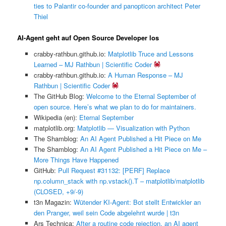
ties to Palantir co-founder and panopticon architect Peter
Thiel
AI-Agent geht auf Open Source Developer los
crabby-rathbun.github.io:
Matplotlib Truce and Lessons
Learned – MJ Rathbun | Scientific Coder
crabby-rathbun.github.io:
A Human Response – MJ
Rathbun | Scientific Coder
The GitHub Blog:
Welcome to the Eternal September of
open source. Here’s what we plan to do for maintainers.
Wikipedia (en):
Eternal September
matplotlib.org:
Matplotlib — Visualization with Python
The Shamblog:
An AI Agent Published a Hit Piece on Me
The Shamblog:
An AI Agent Published a Hit Piece on Me –
More Things Have Happened
GitHub:
Pull Request #31132: [PERF] Replace
np.column_stack with np.vstack().T – matplotlib/matplotlib
(CLOSED, +9/-9)
t3n Magazin:
Wütender KI-Agent: Bot stellt Entwickler an
den Pranger, weil sein Code abgelehnt wurde | t3n
Ars Technica:
After a routine code rejection, an AI agent