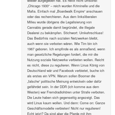
wieder aufgegeben hat. Es heißt nicht umsonst
„Chicago 1930“ – reich wurden Kriminelle und die
Mafia. Einfach mal „Boardwalk Empire“ anschauen
oder das recherchieren. Aus dem linksliberalen
Milieu wurde übrigens die Legalisierung von
Cannabis gerade damit begründet, die illegale
Dealerei zu bekämpfen. Stichwort: Umkehrschluss!
Das Bedürfnis nach sozialen Netzwerken bleibt,
auch wenn sie verboten wären. Wie Tim bin ich
1967 geboren. Ich empfinde es als anmaßend, wenn
man gesetzliche Regelungen fordert, die mir die
Nutzung soziale Netzwerke verbieten wollen. Reicht
es nicht, diese zu regulieren. Wenn Linus König von
Deutschland wär und Facebook verbietet, buche ich
als erstes ein VPN. Warum sollen Boomer die
„falsche“ politische Meinung entwickeln oder dafür
gefährdet sein. In der DDR (ich komme aus dem
Westen) war Fremdradiohören unter Strafe verboten.
Die Leute haben sich gegenseitig angezeigt. Das
wird Linus kaum wollen. Und dann: Come on: Ganze
Geschäftsmodelle verbieten! Nicht nur regulieren!
Echt jetzt? Da sind aber die Pferde mit ihm