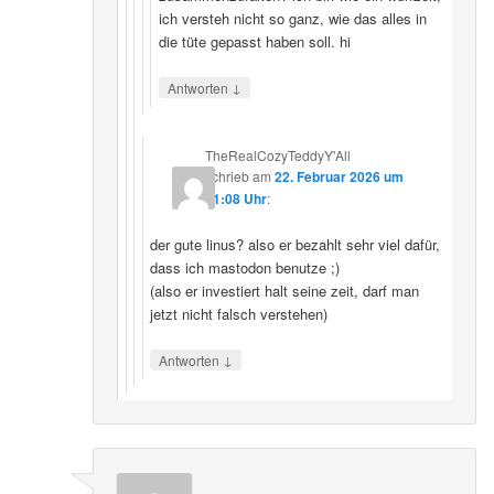
ich versteh nicht so ganz, wie das alles in
die tüte gepasst haben soll. hi
↓
Antworten
TheRealCozyTeddyY'All
schrieb
am
22. Februar 2026 um
21:08 Uhr
:
der gute linus? also er bezahlt sehr viel dafür,
dass ich mastodon benutze ;)
(also er investiert halt seine zeit, darf man
jetzt nicht falsch verstehen)
↓
Antworten