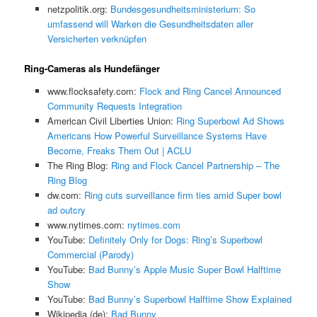
netzpolitik.org:
Bundesgesundheitsministerium: So
umfassend will Warken die Gesundheitsdaten aller
Versicherten verknüpfen
Ring-Cameras als Hundefänger
www.flocksafety.com:
Flock and Ring Cancel Announced
Community Requests Integration
American Civil Liberties Union:
Ring Superbowl Ad Shows
Americans How Powerful Surveillance Systems Have
Become, Freaks Them Out | ACLU
The Ring Blog:
Ring and Flock Cancel Partnership – The
Ring Blog
dw.com:
Ring cuts surveillance firm ties amid Super bowl
ad outcry
www.nytimes.com:
nytimes.com
YouTube:
Definitely Only for Dogs: Ring’s Superbowl
Commercial (Parody)
YouTube:
Bad Bunny’s Apple Music Super Bowl Halftime
Show
YouTube:
Bad Bunny’s Superbowl Halftime Show Explained
Wikipedia (de):
Bad Bunny