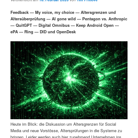
i
s
m
u
n
n
Feedback — My voice, my choice — Altersgrenzen und
g
a
Altersüberprüfung — AI gone wild — Pentagon vs. Anthropic
ä
n
e
v
— QuitGPT — Digital Omnibus — Keep Android Open —
n
i
ePA — Ring — DID und OpenDesk
r
d
g
a
e
ä
t
i
n
r
o
n
I
e
n
n
h
I
a
n
Heute im Blick: die Diskussion um Altersgrenzen für Social
l
h
Media und neue Vorstösse, Altersprüfungen in die Systeme zu
bringen. Leider werden auch hier zunehmend Unternehmen ins