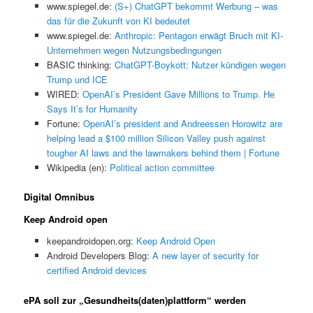
www.spiegel.de:
(S+) ChatGPT bekommt Werbung – was
das für die Zukunft von KI bedeutet
www.spiegel.de:
Anthropic: Pentagon erwägt Bruch mit KI-
Unternehmen wegen Nutzungsbedingungen
BASIC thinking:
ChatGPT-Boykott: Nutzer kündigen wegen
Trump und ICE
WIRED:
OpenAI’s President Gave Millions to Trump. He
Says It’s for Humanity
Fortune:
OpenAI’s president and Andreessen Horowitz are
helping lead a $100 million Silicon Valley push against
tougher AI laws and the lawmakers behind them | Fortune
Wikipedia (en):
Political action committee
Digital Omnibus
Keep Android open
keepandroidopen.org:
Keep Android Open
Android Developers Blog:
A new layer of security for
certified Android devices
ePA soll zur „Gesundheits(daten)plattform“ werden