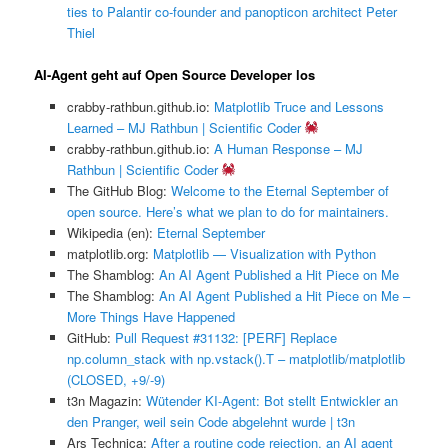
ties to Palantir co-founder and panopticon architect Peter
Thiel
AI-Agent geht auf Open Source Developer los
crabby-rathbun.github.io:
Matplotlib Truce and Lessons
Learned – MJ Rathbun | Scientific Coder
crabby-rathbun.github.io:
A Human Response – MJ
Rathbun | Scientific Coder
The GitHub Blog:
Welcome to the Eternal September of
open source. Here’s what we plan to do for maintainers.
Wikipedia (en):
Eternal September
matplotlib.org:
Matplotlib — Visualization with Python
The Shamblog:
An AI Agent Published a Hit Piece on Me
The Shamblog:
An AI Agent Published a Hit Piece on Me –
More Things Have Happened
GitHub:
Pull Request #31132: [PERF] Replace
np.column_stack with np.vstack().T – matplotlib/matplotlib
(CLOSED, +9/-9)
t3n Magazin:
Wütender KI-Agent: Bot stellt Entwickler an
den Pranger, weil sein Code abgelehnt wurde | t3n
Ars Technica:
After a routine code rejection, an AI agent