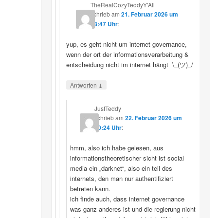
TheRealCozyTeddyY'All
schrieb
am
21. Februar 2026 um
18:47 Uhr
:
yup, es geht nicht um internet governance,
wenn der ort der informationsverarbeitung &
entscheidung nicht im internet hängt ¯\_(ツ)_/¯
↓
Antworten
JustTeddy
schrieb
am
22. Februar 2026 um
20:24 Uhr
:
hmm, also ich habe gelesen, aus
informationstheoretischer sicht ist social
media ein „darknet“, also ein teil des
internets, den man nur authentifiziert
betreten kann.
ich finde auch, dass internet governance
was ganz anderes ist und die regierung nicht