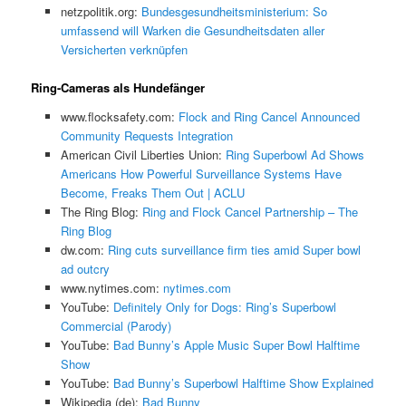
netzpolitik.org:
Bundesgesundheitsministerium: So
umfassend will Warken die Gesundheitsdaten aller
Versicherten verknüpfen
Ring-Cameras als Hundefänger
www.flocksafety.com:
Flock and Ring Cancel Announced
Community Requests Integration
American Civil Liberties Union:
Ring Superbowl Ad Shows
Americans How Powerful Surveillance Systems Have
Become, Freaks Them Out | ACLU
The Ring Blog:
Ring and Flock Cancel Partnership – The
Ring Blog
dw.com:
Ring cuts surveillance firm ties amid Super bowl
ad outcry
www.nytimes.com:
nytimes.com
YouTube:
Definitely Only for Dogs: Ring’s Superbowl
Commercial (Parody)
YouTube:
Bad Bunny’s Apple Music Super Bowl Halftime
Show
YouTube:
Bad Bunny’s Superbowl Halftime Show Explained
Wikipedia (de):
Bad Bunny