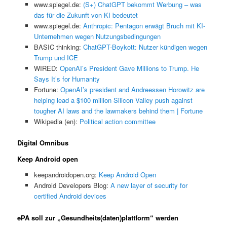
www.spiegel.de:
(S+) ChatGPT bekommt Werbung – was
das für die Zukunft von KI bedeutet
www.spiegel.de:
Anthropic: Pentagon erwägt Bruch mit KI-
Unternehmen wegen Nutzungsbedingungen
BASIC thinking:
ChatGPT-Boykott: Nutzer kündigen wegen
Trump und ICE
WIRED:
OpenAI’s President Gave Millions to Trump. He
Says It’s for Humanity
Fortune:
OpenAI’s president and Andreessen Horowitz are
helping lead a $100 million Silicon Valley push against
tougher AI laws and the lawmakers behind them | Fortune
Wikipedia (en):
Political action committee
Digital Omnibus
Keep Android open
keepandroidopen.org:
Keep Android Open
Android Developers Blog:
A new layer of security for
certified Android devices
ePA soll zur „Gesundheits(daten)plattform“ werden