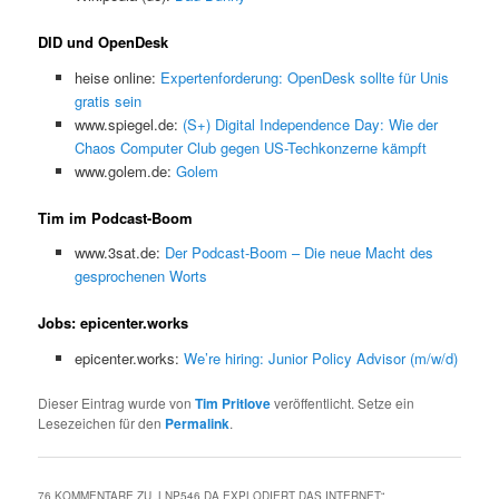
DID und OpenDesk
heise online:
Expertenforderung: OpenDesk sollte für Unis
gratis sein
www.spiegel.de:
(S+) Digital Independence Day: Wie der
Chaos Computer Club gegen US-Techkonzerne kämpft
www.golem.de:
Golem
Tim im Podcast-Boom
www.3sat.de:
Der Podcast-Boom – Die neue Macht des
gesprochenen Worts
Jobs: epicenter.works
epicenter.works:
We’re hiring: Junior Policy Advisor (m/w/d)
Dieser Eintrag wurde von
Tim Pritlove
veröffentlicht. Setze ein
Lesezeichen für den
Permalink
.
76 KOMMENTARE ZU „
LNP546 DA EXPLODIERT DAS INTERNET
“