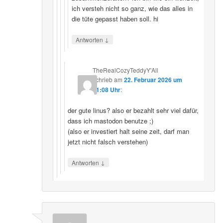
ich versteh nicht so ganz, wie das alles in
die tüte gepasst haben soll. hi
↓
Antworten
TheRealCozyTeddyY'All
schrieb
am
22. Februar 2026 um
21:08 Uhr
:
der gute linus? also er bezahlt sehr viel dafür,
dass ich mastodon benutze ;)
(also er investiert halt seine zeit, darf man
jetzt nicht falsch verstehen)
↓
Antworten