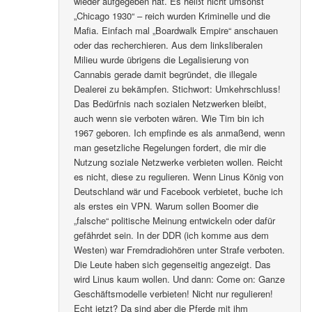
wieder aufgegeben hat. Es heißt nicht umsonst
„Chicago 1930“ – reich wurden Kriminelle und die
Mafia. Einfach mal „Boardwalk Empire“ anschauen
oder das recherchieren. Aus dem linksliberalen
Milieu wurde übrigens die Legalisierung von
Cannabis gerade damit begründet, die illegale
Dealerei zu bekämpfen. Stichwort: Umkehrschluss!
Das Bedürfnis nach sozialen Netzwerken bleibt,
auch wenn sie verboten wären. Wie Tim bin ich
1967 geboren. Ich empfinde es als anmaßend, wenn
man gesetzliche Regelungen fordert, die mir die
Nutzung soziale Netzwerke verbieten wollen. Reicht
es nicht, diese zu regulieren. Wenn Linus König von
Deutschland wär und Facebook verbietet, buche ich
als erstes ein VPN. Warum sollen Boomer die
„falsche“ politische Meinung entwickeln oder dafür
gefährdet sein. In der DDR (ich komme aus dem
Westen) war Fremdradiohören unter Strafe verboten.
Die Leute haben sich gegenseitig angezeigt. Das
wird Linus kaum wollen. Und dann: Come on: Ganze
Geschäftsmodelle verbieten! Nicht nur regulieren!
Echt jetzt? Da sind aber die Pferde mit ihm