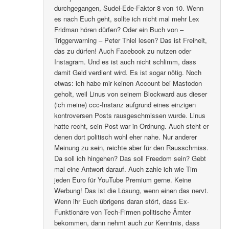
durchgegangen, Sudel-Ede-Faktor 8 von 10. Wenn
es nach Euch geht, sollte ich nicht mal mehr Lex
Fridman hören dürfen? Oder ein Buch von –
Triggerwarning – Peter Thiel lesen? Das ist Freiheit,
das zu dürfen! Auch Facebook zu nutzen oder
Instagram. Und es ist auch nicht schlimm, dass
damit Geld verdient wird. Es ist sogar nötig. Noch
etwas: ich habe mir keinen Account bei Mastodon
geholt, weil Linus von seinem Blockward aus dieser
(ich meine) ccc-Instanz aufgrund eines einzigen
kontroversen Posts rausgeschmissen wurde. Linus
hatte recht, sein Post war in Ordnung. Auch steht er
denen dort politisch wohl eher nahe. Nur anderer
Meinung zu sein, reichte aber für den Rausschmiss.
Da soll ich hingehen? Das soll Freedom sein? Gebt
mal eine Antwort darauf. Auch zahle ich wie Tim
jeden Euro für YouTube Premium gerne. Keine
Werbung! Das ist die Lösung, wenn einen das nervt.
Wenn ihr Euch übrigens daran stört, dass Ex-
Funktionäre von Tech-Firmen politische Ämter
bekommen, dann nehmt auch zur Kenntnis, dass