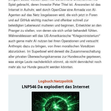
t
a
Spiel gebracht, deren Investor Peter Thiel ist. Ansonsten ist das
Internet in Aufruhr, weil durch OpenClaw eine Armada von AI-
s
l
Agenten auf das Netz losgelassen wird, die sich jetzt in Foren
und auf GitHub wichtig machen und offenbar schnell zur
p
t
beleidigten Leberwurst mutieren und beginnen, Entwickler an den
Pranger zu stellen, von denen sie sich unfair behandelt fühlen.
Währenddessen will das US-Amerikanische "Kriegsministerium"
r
s
auch gerne mehr AI nutzen bei ihren Operationen und versucht
Anthropic dazu zu bringen, von ihren moralischen Vorsätzen
i
p
abzurücken. Im Superbowl wird derweil die Zusammenschaltung
aller privaten Überwachungskameras zur Hundesuche gepriesen,
n
r
was einige Leute nachdenklich stimmt, ob nicht demnächst noch
mehr als nur Hunde gesucht werden könnten.
g
i
e
n
n
g
e
n