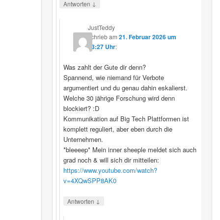
↓
Antworten
JustTeddy
schrieb
am
21. Februar 2026 um
13:27 Uhr
:
Was zahlt der Gute dir denn?
Spannend, wie niemand für Verbote
argumentiert und du genau dahin eskalierst.
Welche 30 jährige Forschung wird denn
blockiert? :D
Kommunikation auf Big Tech Plattformen ist
komplett reguliert, aber eben durch die
Unternehmen.
*bleeeep* Mein inner sheeple meldet sich auch
grad noch & will sich dir mitteilen:
https://www.youtube.com/watch?
v=4XQwSPP8AK0
↓
Antworten