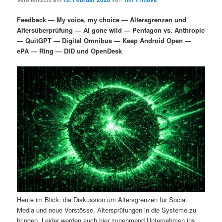
i
s
m
u
n
n
Feedback — My voice, my choice — Altersgrenzen und
g
a
Altersüberprüfung — AI gone wild — Pentagon vs. Anthropic
ä
n
e
v
— QuitGPT — Digital Omnibus — Keep Android Open —
n
i
ePA — Ring — DID und OpenDesk
r
d
g
a
e
ä
t
i
n
r
o
n
I
e
n
n
h
I
a
n
Heute im Blick: die Diskussion um Altersgrenzen für Social
l
h
Media und neue Vorstösse, Altersprüfungen in die Systeme zu
bringen. Leider werden auch hier zunehmend Unternehmen ins