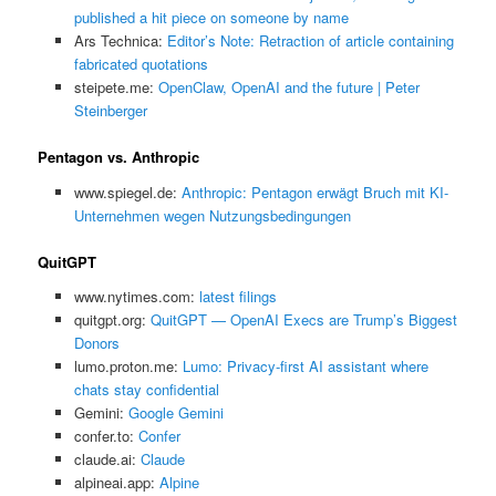
published a hit piece on someone by name
Ars Technica:
Editor’s Note: Retraction of article containing
fabricated quotations
steipete.me:
OpenClaw, OpenAI and the future | Peter
Steinberger
Pentagon vs. Anthropic
www.spiegel.de:
Anthropic: Pentagon erwägt Bruch mit KI-
Unternehmen wegen Nutzungsbedingungen
QuitGPT
www.nytimes.com:
latest filings
quitgpt.org:
QuitGPT — OpenAI Execs are Trump’s Biggest
Donors
lumo.proton.me:
Lumo: Privacy-first AI assistant where
chats stay confidential
Gemini:
‎Google Gemini
confer.to:
Confer
claude.ai:
Claude
alpineai.app:
Alpine