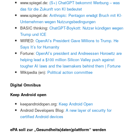
www.spiegel.de:
(S+) ChatGPT bekommt Werbung – was
das für die Zukunft von KI bedeutet
www.spiegel.de:
Anthropic: Pentagon erwägt Bruch mit KI-
Unternehmen wegen Nutzungsbedingungen
BASIC thinking:
ChatGPT-Boykott: Nutzer kündigen wegen
Trump und ICE
WIRED:
OpenAI’s President Gave Millions to Trump. He
Says It’s for Humanity
Fortune:
OpenAI’s president and Andreessen Horowitz are
helping lead a $100 million Silicon Valley push against
tougher AI laws and the lawmakers behind them | Fortune
Wikipedia (en):
Political action committee
Digital Omnibus
Keep Android open
keepandroidopen.org:
Keep Android Open
Android Developers Blog:
A new layer of security for
certified Android devices
ePA soll zur „Gesundheits(daten)plattform“ werden