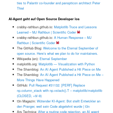
ties to Palantir co-founder and panopticon architect Peter
Thiel
AI-Agent geht auf Open Source Developer los
crabby-rathbun.github.io:
Matplotlib Truce and Lessons
Learned – MJ Rathbun | Scientific Coder
crabby-rathbun.github.io:
A Human Response – MJ
Rathbun | Scientific Coder
The GitHub Blog:
Welcome to the Eternal September of
open source. Here’s what we plan to do for maintainers.
Wikipedia (en):
Eternal September
matplotlib.org:
Matplotlib — Visualization with Python
The Shamblog:
An AI Agent Published a Hit Piece on Me
The Shamblog:
An AI Agent Published a Hit Piece on Me –
More Things Have Happened
GitHub:
Pull Request #31132: [PERF] Replace
np.column_stack with np.vstack().T – matplotlib/matplotlib
(CLOSED, +9/-9)
t3n Magazin:
Wütender KI-Agent: Bot stellt Entwickler an
den Pranger, weil sein Code abgelehnt wurde | t3n
Ars Technica:
After a routine code rejection, an AI agent