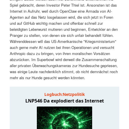
t
a
Spiel gebracht, deren Investor Peter Thiel ist. Ansonsten ist das
Internet in Aufruhr, weil durch OpenClaw eine Armada von AI-
s
l
Agenten auf das Netz losgelassen wird, die sich jetzt in Foren
und auf GitHub wichtig machen und offenbar schnell zur
p
t
beleidigten Leberwurst mutieren und beginnen, Entwickler an den
Pranger zu stellen, von denen sie sich unfair behandelt fühlen.
Währenddessen will das US-Amerikanische "Kriegsministerium"
r
s
auch gerne mehr AI nutzen bei ihren Operationen und versucht
Anthropic dazu zu bringen, von ihren moralischen Vorsätzen
i
p
abzurücken. Im Superbowl wird derweil die Zusammenschaltung
aller privaten Überwachungskameras zur Hundesuche gepriesen,
n
r
was einige Leute nachdenklich stimmt, ob nicht demnächst noch
mehr als nur Hunde gesucht werden könnten.
g
i
e
n
n
g
e
n