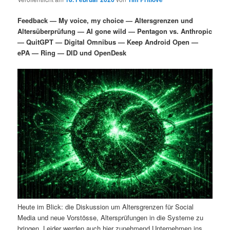
i
s
m
u
n
n
Feedback — My voice, my choice — Altersgrenzen und
g
a
Altersüberprüfung — AI gone wild — Pentagon vs. Anthropic
ä
n
e
v
— QuitGPT — Digital Omnibus — Keep Android Open —
n
i
ePA — Ring — DID und OpenDesk
r
d
g
a
e
ä
t
i
n
r
o
n
I
e
n
n
h
I
a
n
Heute im Blick: die Diskussion um Altersgrenzen für Social
l
h
Media und neue Vorstösse, Altersprüfungen in die Systeme zu
bringen. Leider werden auch hier zunehmend Unternehmen ins