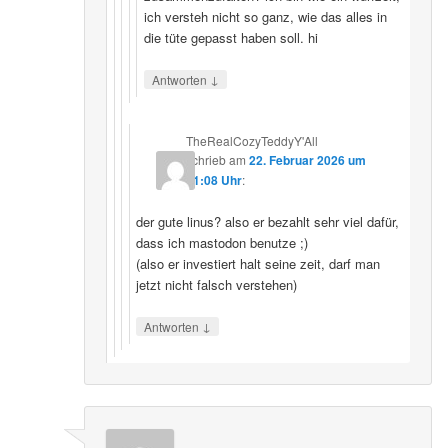
ich versteh nicht so ganz, wie das alles in
die tüte gepasst haben soll. hi
↓
Antworten
TheRealCozyTeddyY'All
schrieb
am
22. Februar 2026 um
21:08 Uhr
:
der gute linus? also er bezahlt sehr viel dafür,
dass ich mastodon benutze ;)
(also er investiert halt seine zeit, darf man
jetzt nicht falsch verstehen)
↓
Antworten