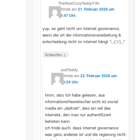
TheRealCozyTeddyY'All
schrieb
am
21. Februar 2026 um
18:47 Uhr
:
yup, es geht nicht um internet governance,
wenn der ort der informationsverarbeitung &
entscheidung nicht im internet hängt ¯\_(ツ)_/¯
↓
Antworten
JustTeddy
schrieb
am
22. Februar 2026 um
20:24 Uhr
:
hmm, also ich habe gelesen, aus
informationstheoretischer sicht ist social
media ein „darknet“, also ein teil des
internets, den man nur authentifiziert
betreten kann.
ich finde auch, dass internet governance
was ganz anderes ist und die regierung nicht