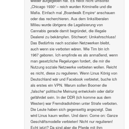
wieder aufgegeben hat. Es heißt nicht umsonst
„Chicago 1930“ – reich wurden Kriminelle und die
Mafia. Einfach mal „Boardwalk Empire“ anschauen
oder das recherchieren. Aus dem linksliberalen
Milieu wurde übrigens die Legalisierung von
Cannabis gerade damit begründet, die illegale
Dealerei zu bekämpfen. Stichwort: Umkehrschluss!
Das Bedürfnis nach sozialen Netzwerken bleibt,
auch wenn sie verboten wären. Wie Tim bin ich
1967 geboren. Ich empfinde es als anmaßend, wenn
man gesetzliche Regelungen fordert, die mir die
Nutzung soziale Netzwerke verbieten wollen. Reicht
es nicht, diese zu regulieren. Wenn Linus König von
Deutschland wär und Facebook verbietet, buche ich
als erstes ein VPN. Warum sollen Boomer die
„falsche“ politische Meinung entwickeln oder dafür
gefährdet sein. In der DDR (ich komme aus dem
Westen) war Fremdradiohören unter Strafe verboten.
Die Leute haben sich gegenseitig angezeigt. Das
wird Linus kaum wollen. Und dann: Come on: Ganze
Geschäftsmodelle verbieten! Nicht nur regulieren!
Echt jetzt? Da sind aber die Pferde mit ihm