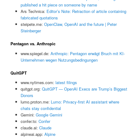
published a hit piece on someone by name
Ars Technica:
Editor’s Note: Retraction of article containing
fabricated quotations
steipete.me:
OpenClaw, OpenAI and the future | Peter
Steinberger
Pentagon vs. Anthropic
www.spiegel.de:
Anthropic: Pentagon erwägt Bruch mit KI-
Unternehmen wegen Nutzungsbedingungen
QuitGPT
www.nytimes.com:
latest filings
quitgpt.org:
QuitGPT — OpenAI Execs are Trump’s Biggest
Donors
lumo.proton.me:
Lumo: Privacy-first AI assistant where
chats stay confidential
Gemini:
‎Google Gemini
confer.to:
Confer
claude.ai:
Claude
alpineai.app:
Alpine