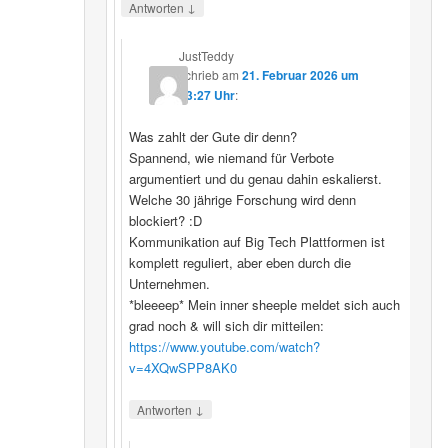
↓
Antworten
JustTeddy
schrieb
am
21. Februar 2026 um
13:27 Uhr
:
Was zahlt der Gute dir denn?
Spannend, wie niemand für Verbote
argumentiert und du genau dahin eskalierst.
Welche 30 jährige Forschung wird denn
blockiert? :D
Kommunikation auf Big Tech Plattformen ist
komplett reguliert, aber eben durch die
Unternehmen.
*bleeeep* Mein inner sheeple meldet sich auch
grad noch & will sich dir mitteilen:
https://www.youtube.com/watch?
v=4XQwSPP8AK0
↓
Antworten