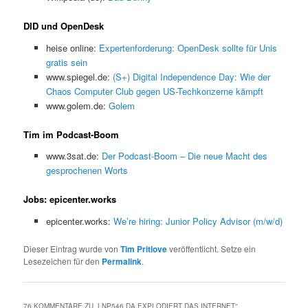
DID und OpenDesk
heise online:
Expertenforderung: OpenDesk sollte für Unis
gratis sein
www.spiegel.de:
(S+) Digital Independence Day: Wie der
Chaos Computer Club gegen US-Techkonzerne kämpft
www.golem.de:
Golem
Tim im Podcast-Boom
www.3sat.de:
Der Podcast-Boom – Die neue Macht des
gesprochenen Worts
Jobs: epicenter.works
epicenter.works:
We’re hiring: Junior Policy Advisor (m/w/d)
Dieser Eintrag wurde von
Tim Pritlove
veröffentlicht. Setze ein
Lesezeichen für den
Permalink
.
76 KOMMENTARE ZU „
LNP546 DA EXPLODIERT DAS INTERNET
“