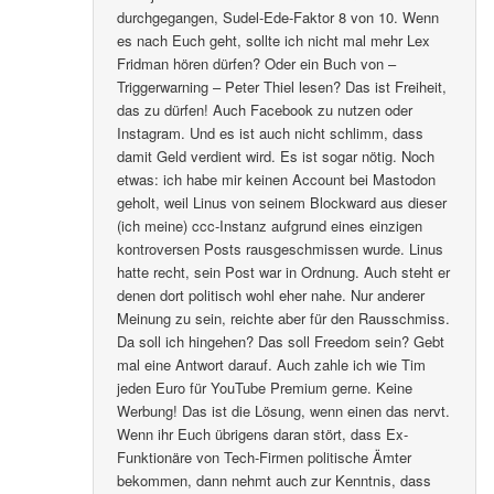
durchgegangen, Sudel-Ede-Faktor 8 von 10. Wenn
es nach Euch geht, sollte ich nicht mal mehr Lex
Fridman hören dürfen? Oder ein Buch von –
Triggerwarning – Peter Thiel lesen? Das ist Freiheit,
das zu dürfen! Auch Facebook zu nutzen oder
Instagram. Und es ist auch nicht schlimm, dass
damit Geld verdient wird. Es ist sogar nötig. Noch
etwas: ich habe mir keinen Account bei Mastodon
geholt, weil Linus von seinem Blockward aus dieser
(ich meine) ccc-Instanz aufgrund eines einzigen
kontroversen Posts rausgeschmissen wurde. Linus
hatte recht, sein Post war in Ordnung. Auch steht er
denen dort politisch wohl eher nahe. Nur anderer
Meinung zu sein, reichte aber für den Rausschmiss.
Da soll ich hingehen? Das soll Freedom sein? Gebt
mal eine Antwort darauf. Auch zahle ich wie Tim
jeden Euro für YouTube Premium gerne. Keine
Werbung! Das ist die Lösung, wenn einen das nervt.
Wenn ihr Euch übrigens daran stört, dass Ex-
Funktionäre von Tech-Firmen politische Ämter
bekommen, dann nehmt auch zur Kenntnis, dass