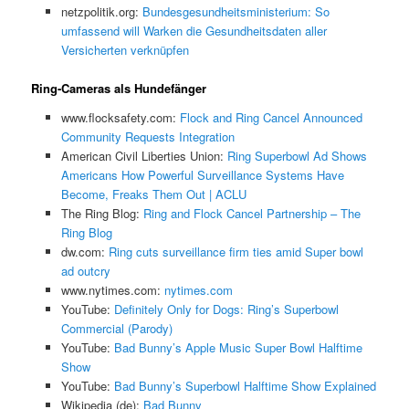
netzpolitik.org:
Bundesgesundheitsministerium: So
umfassend will Warken die Gesundheitsdaten aller
Versicherten verknüpfen
Ring-Cameras als Hundefänger
www.flocksafety.com:
Flock and Ring Cancel Announced
Community Requests Integration
American Civil Liberties Union:
Ring Superbowl Ad Shows
Americans How Powerful Surveillance Systems Have
Become, Freaks Them Out | ACLU
The Ring Blog:
Ring and Flock Cancel Partnership – The
Ring Blog
dw.com:
Ring cuts surveillance firm ties amid Super bowl
ad outcry
www.nytimes.com:
nytimes.com
YouTube:
Definitely Only for Dogs: Ring’s Superbowl
Commercial (Parody)
YouTube:
Bad Bunny’s Apple Music Super Bowl Halftime
Show
YouTube:
Bad Bunny’s Superbowl Halftime Show Explained
Wikipedia (de):
Bad Bunny