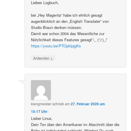
Liebes Logbuch,
bei „Hey Magenta“ habe ich ehrlich gesagt
augenblicklich an den „English Translater“ von
Studio Braun denken müssen.
Damit war schon 2004 das Wesentliche zur
Nützlichkeit dieses Features gesagt ̄\_ (ツ)_/ ̄
https://youtu.be/PTOpklpjgKs
↓
Antworten
klangmeister
schrieb
am
27. Februar 2026 um
15:17 Uhr
:
Lieber Linus,
Dein Ton über den Amerikaner im Abschnitt über die
Bahn ist indiskutabel schlecht. Würdest Du auch