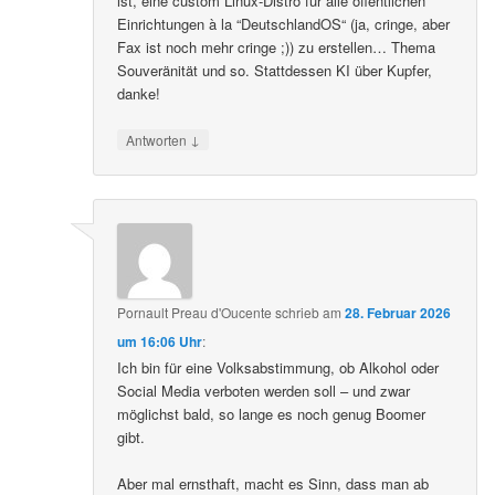
ist, eine custom Linux-Distro für alle öffentlichen
Einrichtungen à la “DeutschlandOS“ (ja, cringe, aber
Fax ist noch mehr cringe ;)) zu erstellen… Thema
Souveränität und so. Stattdessen KI über Kupfer,
danke!
↓
Antworten
Pornault Preau d'Oucente
schrieb
am
28. Februar 2026
um 16:06 Uhr
:
Ich bin für eine Volksabstimmung, ob Alkohol oder
Social Media verboten werden soll – und zwar
möglichst bald, so lange es noch genug Boomer
gibt.
Aber mal ernsthaft, macht es Sinn, dass man ab