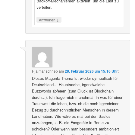
Backoff‑Mechanismen aktiviert, um die Last zu
verteilen.
↓
Antworten
Hjalmar
schrieb
am
28. Februar 2026 um 15:16 Uhr
:
Dieses Magenta-Thema ist wieder symbolisch für
Deutschland… Hauptsache, irgendwelche
Buzzwords abfeiern (zum Glück ist Blockchain
durch…). Ich frage mich manchmal, in was für einer
Traumwelt die leben, bzw. ob die noch irgendeinen
Bezug zu durchschnittlichen Menschen in diesem
Land haben. Wie wäre es mal bei den Basics
anzufangen, z. B. die Faxgeräte in Rente zu
schicken? Oder wenn man besonders ambitioniert