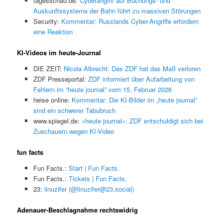
tagesschau.de:
Cyberangriff auf Buchungs- und
Auskunftssysteme der Bahn führt zu massiven Störungen
Security:
Kommentar: Russlands Cyber-Angriffe erfordern
eine Reaktion
KI-Videos im heute-Journal
DIE ZEIT:
Nicola Albrecht: Das ZDF hat das Maß verloren
ZDF Presseportal:
ZDF informiert über Aufarbeitung von
Fehlern im “heute journal” vom 15. Februar 2026
heise online:
Kommentar: Die KI-Bilder im „heute journal”
sind ein schwerer Tabubruch
www.spiegel.de:
»heute journal«: ZDF entschuldigt sich bei
Zuschauern wegen KI-Video
fun facts
Fun Facts.:
Start | Fun Facts.
Fun Facts.:
Tickets | Fun Facts.
23:
linuzifer (@linuzifer@23.social)
Adenauer-Beschlagnahme rechtswidrig