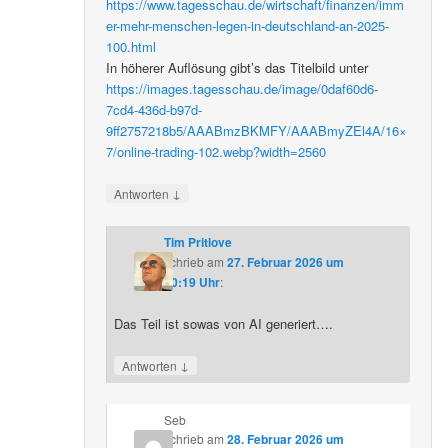
https://www.tagesschau.de/wirtschaft/finanzen/imm
er-mehr-menschen-legen-in-deutschland-an-2025-
100.html
In höherer Auflösung gibt’s das Titelbild unter
https://images.tagesschau.de/image/0daf60d6-
7cd4-436d-b97d-
9ff2757218b5/AAABmzBKMFY/AAABmyZEl4A/16×
7/online-trading-102.webp?width=2560
↓
Antworten
Tim Pritlove
schrieb
am
27. Februar 2026 um
20:19 Uhr
:
Das Teil ist sowas von AI generiert….
↓
Antworten
Seb
schrieb
am
28. Februar 2026 um