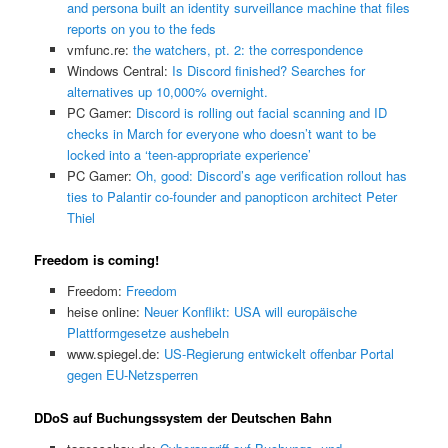
and persona built an identity surveillance machine that files
reports on you to the feds
vmfunc.re:
the watchers, pt. 2: the correspondence
Windows Central:
Is Discord finished? Searches for
alternatives up 10,000% overnight.
PC Gamer:
Discord is rolling out facial scanning and ID
checks in March for everyone who doesn’t want to be
locked into a ‘teen-appropriate experience’
PC Gamer:
Oh, good: Discord’s age verification rollout has
ties to Palantir co-founder and panopticon architect Peter
Thiel
Freedom is coming!
Freedom:
Freedom
heise online:
Neuer Konflikt: USA will europäische
Plattformgesetze aushebeln
www.spiegel.de:
US-Regierung entwickelt offenbar Portal
gegen EU-Netzsperren
DDoS auf Buchungssystem der Deutschen Bahn