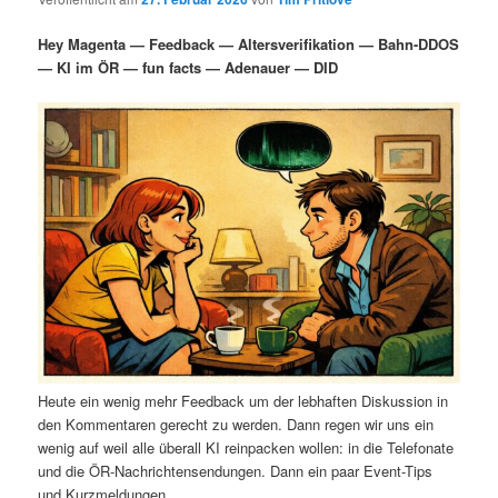
i
s
m
u
n
n
Hey Magenta — Feedback — Altersverifikation — Bahn-DDOS
g
a
— KI im ÖR — fun facts — Adenauer — DID
ä
n
e
v
n
i
r
d
g
a
e
ä
t
i
n
r
o
n
I
e
n
n
h
I
Heute ein wenig mehr Feedback um der lebhaften Diskussion in
a
n
den Kommentaren gerecht zu werden. Dann regen wir uns ein
wenig auf weil alle überall KI reinpacken wollen: in die Telefonate
l
h
und die ÖR-Nachrichtensendungen. Dann ein paar Event-Tips
und Kurzmeldungen.