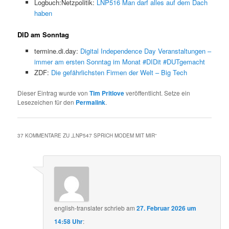
Logbuch:Netzpolitik:
LNP516 Man darf alles auf dem Dach
haben
DID am Sonntag
termine.di.day:
Digital Independence Day Veranstaltungen –
immer am ersten Sonntag im Monat #DIDit #DUTgemacht
ZDF:
Die gefährlichsten Firmen der Welt – Big Tech
Dieser Eintrag wurde von
Tim Pritlove
veröffentlicht. Setze ein
Lesezeichen für den
Permalink
.
37 KOMMENTARE ZU „
LNP547 SPRICH MODEM MIT MIR
“
english-translater
schrieb
am
27. Februar 2026 um
14:58 Uhr
: