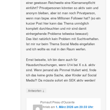
einer gewissen Reichweite eine Klarnamenpflicht
einführt? Privatpersonen könnten so aktiv sein und
anonym bleiben, aber ist man noch Privatperson,
wenn man bspw. eine Millionen Follower hat? (so ein
kurzer Post hier kann das Thema unmöglich
komplett durchleuchten und mir sind damit
einhergehende Probleme teilweise bewusst)
Das löst natürlich kein Problem mit Suchtverhalten.
Ist mir nur beim Thema Social Media eingefallen
und ich wollte es mal in den Raum werfen.
Ernst beiseite, ich bin dann auch für
Hausdurchsuchungen, wenn U14 bei X o.ä. aktiv
sind. Wenn jemand als Pimmel tituliert wird, finde
ich das keine grote Sache, aber Kinder auf Social
Media?! Da müsste sofort ein SEK aktiv werden!
↓
Antworten
Pornault Preau d'Oucente
schrieb
am
1. März 2026 um 20:33 Uhr
: