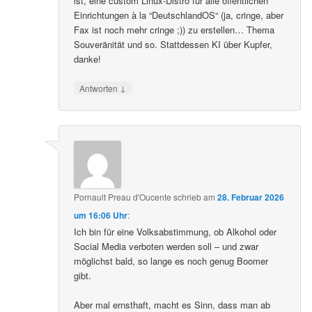
ist, eine custom Linux-Distro für alle öffentlichen
Einrichtungen à la “DeutschlandOS“ (ja, cringe, aber
Fax ist noch mehr cringe ;)) zu erstellen… Thema
Souveränität und so. Stattdessen KI über Kupfer,
danke!
↓
Antworten
Pornault Preau d'Oucente
schrieb
am
28. Februar 2026
um 16:06 Uhr
:
Ich bin für eine Volksabstimmung, ob Alkohol oder
Social Media verboten werden soll – und zwar
möglichst bald, so lange es noch genug Boomer
gibt.
Aber mal ernsthaft, macht es Sinn, dass man ab