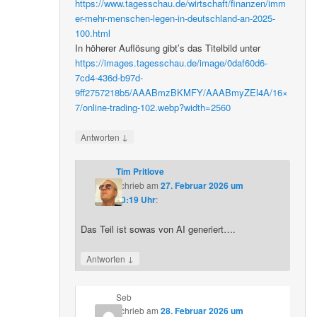
https://www.tagesschau.de/wirtschaft/finanzen/imm
er-mehr-menschen-legen-in-deutschland-an-2025-
100.html
In höherer Auflösung gibt’s das Titelbild unter
https://images.tagesschau.de/image/0daf60d6-
7cd4-436d-b97d-
9ff2757218b5/AAABmzBKMFY/AAABmyZEl4A/16×
7/online-trading-102.webp?width=2560
↓
Antworten
Tim Pritlove
schrieb
am
27. Februar 2026 um
20:19 Uhr
:
Das Teil ist sowas von AI generiert….
↓
Antworten
Seb
schrieb
am
28. Februar 2026 um