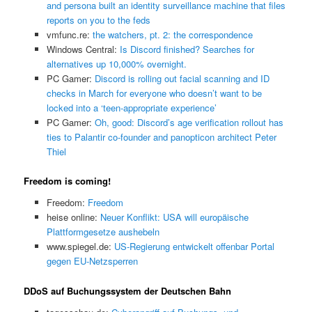
and persona built an identity surveillance machine that files
reports on you to the feds
vmfunc.re:
the watchers, pt. 2: the correspondence
Windows Central:
Is Discord finished? Searches for
alternatives up 10,000% overnight.
PC Gamer:
Discord is rolling out facial scanning and ID
checks in March for everyone who doesn’t want to be
locked into a ‘teen-appropriate experience’
PC Gamer:
Oh, good: Discord’s age verification rollout has
ties to Palantir co-founder and panopticon architect Peter
Thiel
Freedom is coming!
Freedom:
Freedom
heise online:
Neuer Konflikt: USA will europäische
Plattformgesetze aushebeln
www.spiegel.de:
US-Regierung entwickelt offenbar Portal
gegen EU-Netzsperren
DDoS auf Buchungssystem der Deutschen Bahn