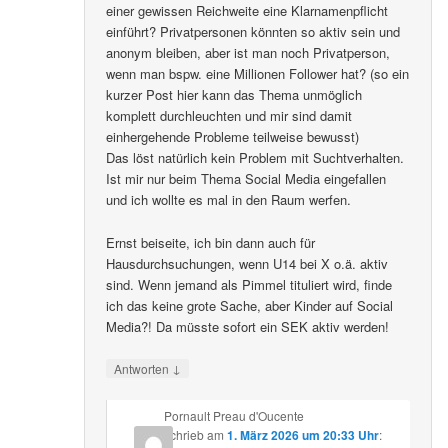
einer gewissen Reichweite eine Klarnamenpflicht
einführt? Privatpersonen könnten so aktiv sein und
anonym bleiben, aber ist man noch Privatperson,
wenn man bspw. eine Millionen Follower hat? (so ein
kurzer Post hier kann das Thema unmöglich
komplett durchleuchten und mir sind damit
einhergehende Probleme teilweise bewusst)
Das löst natürlich kein Problem mit Suchtverhalten.
Ist mir nur beim Thema Social Media eingefallen
und ich wollte es mal in den Raum werfen.
Ernst beiseite, ich bin dann auch für
Hausdurchsuchungen, wenn U14 bei X o.ä. aktiv
sind. Wenn jemand als Pimmel tituliert wird, finde
ich das keine grote Sache, aber Kinder auf Social
Media?! Da müsste sofort ein SEK aktiv werden!
↓
Antworten
Pornault Preau d'Oucente
schrieb
am
1. März 2026 um 20:33 Uhr
: