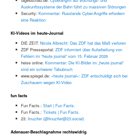
tagesschau.de:
Cyberangriff auf Buchungs- und
Auskunftssysteme der Bahn führt zu massiven Störungen
Security:
Kommentar: Russlands Cyber-Angriffe erfordern
eine Reaktion
KI-Videos im heute-Journal
DIE ZEIT:
Nicola Albrecht: Das ZDF hat das Maß verloren
ZDF Presseportal:
ZDF informiert über Aufarbeitung von
Fehlern im “heute journal” vom 15. Februar 2026
heise online:
Kommentar: Die KI-Bilder im „heute journal”
sind ein schwerer Tabubruch
www.spiegel.de:
»heute journal«: ZDF entschuldigt sich bei
Zuschauern wegen KI-Video
fun facts
Fun Facts.:
Start | Fun Facts.
Fun Facts.:
Tickets | Fun Facts.
23:
linuzifer (@linuzifer@23.social)
Adenauer-Beschlagnahme rechtswidrig