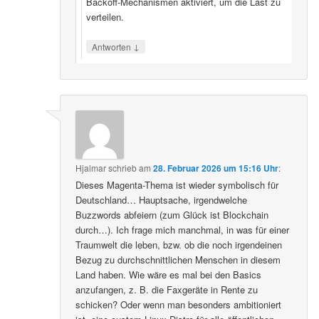
Backoff‑Mechanismen aktiviert, um die Last zu
verteilen.
↓
Antworten
Hjalmar
schrieb
am
28. Februar 2026 um 15:16 Uhr
:
Dieses Magenta-Thema ist wieder symbolisch für
Deutschland… Hauptsache, irgendwelche
Buzzwords abfeiern (zum Glück ist Blockchain
durch…). Ich frage mich manchmal, in was für einer
Traumwelt die leben, bzw. ob die noch irgendeinen
Bezug zu durchschnittlichen Menschen in diesem
Land haben. Wie wäre es mal bei den Basics
anzufangen, z. B. die Faxgeräte in Rente zu
schicken? Oder wenn man besonders ambitioniert