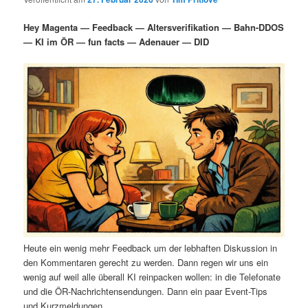
i
s
m
u
n
n
Hey Magenta — Feedback — Altersverifikation — Bahn-DDOS
g
a
— KI im ÖR — fun facts — Adenauer — DID
ä
n
e
v
n
i
r
d
g
a
e
ä
t
i
n
r
o
n
I
e
n
n
h
I
Heute ein wenig mehr Feedback um der lebhaften Diskussion in
a
n
den Kommentaren gerecht zu werden. Dann regen wir uns ein
wenig auf weil alle überall KI reinpacken wollen: in die Telefonate
l
h
und die ÖR-Nachrichtensendungen. Dann ein paar Event-Tips
und Kurzmeldungen.