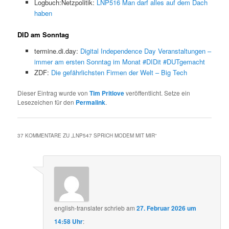
Logbuch:Netzpolitik:
LNP516 Man darf alles auf dem Dach
haben
DID am Sonntag
termine.di.day:
Digital Independence Day Veranstaltungen –
immer am ersten Sonntag im Monat #DIDit #DUTgemacht
ZDF:
Die gefährlichsten Firmen der Welt – Big Tech
Dieser Eintrag wurde von
Tim Pritlove
veröffentlicht. Setze ein
Lesezeichen für den
Permalink
.
37 KOMMENTARE ZU „
LNP547 SPRICH MODEM MIT MIR
“
english-translater
schrieb
am
27. Februar 2026 um
14:58 Uhr
: