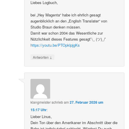
Liebes Logbuch,
bei „Hey Magenta“ habe ich ehrlich gesagt
augenblicklich an den „English Translater“ von
Studio Braun denken müssen.
Damit war schon 2004 das Wesentliche zur
Nützlichkeit dieses Features gesagt ̄\_ (ツ)_/ ̄
https://youtu.be/PTOpklpjgKs
↓
Antworten
klangmeister
schrieb
am
27. Februar 2026 um
15:17 Uhr
:
Lieber Linus,
Dein Ton über den Amerikaner im Abschnitt über die
Bahn ist indiskutabel schlecht. Würdest Du auch