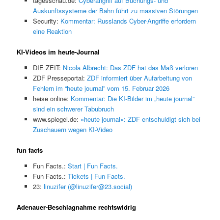
tagesschau.de:
Cyberangriff auf Buchungs- und
Auskunftssysteme der Bahn führt zu massiven Störungen
Security:
Kommentar: Russlands Cyber-Angriffe erfordern
eine Reaktion
KI-Videos im heute-Journal
DIE ZEIT:
Nicola Albrecht: Das ZDF hat das Maß verloren
ZDF Presseportal:
ZDF informiert über Aufarbeitung von
Fehlern im “heute journal” vom 15. Februar 2026
heise online:
Kommentar: Die KI-Bilder im „heute journal”
sind ein schwerer Tabubruch
www.spiegel.de:
»heute journal«: ZDF entschuldigt sich bei
Zuschauern wegen KI-Video
fun facts
Fun Facts.:
Start | Fun Facts.
Fun Facts.:
Tickets | Fun Facts.
23:
linuzifer (@linuzifer@23.social)
Adenauer-Beschlagnahme rechtswidrig