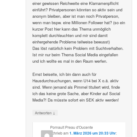
einer gewissen Reichweite eine Klarnamenpflicht
einführt? Privatpersonen könnten so aktiv sein und
anonym bleiben, aber ist man noch Privatperson,
wenn man bspw. eine Millionen Follower hat? (so ein
kurzer Post hier kann das Thema unmöglich
komplett durchleuchten und mir sind damit
einhergehende Probleme teilweise bewusst)
Das löst natürlich kein Problem mit Suchtverhalten.
Ist mir nur beim Thema Social Media eingefallen
und ich wollte es mal in den Raum werfen.
Ernst beiseite, ich bin dann auch für
Hausdurchsuchungen, wenn U14 bei X o.ä. aktiv
sind. Wenn jemand als Pimmel tituliert wird, finde
ich das keine grote Sache, aber Kinder auf Social
Media?! Da müsste sofort ein SEK aktiv werden!
↓
Antworten
Pornault Preau d'Oucente
schrieb
am
1. März 2026 um 20:33 Uhr
: