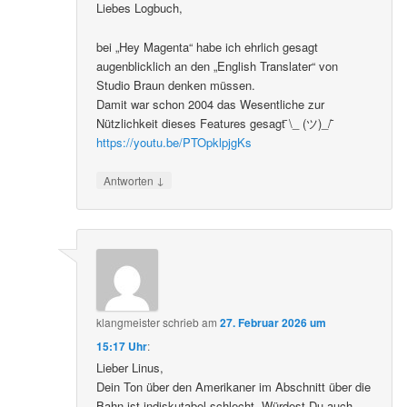
Liebes Logbuch,
bei „Hey Magenta“ habe ich ehrlich gesagt
augenblicklich an den „English Translater“ von
Studio Braun denken müssen.
Damit war schon 2004 das Wesentliche zur
Nützlichkeit dieses Features gesagt ̄\_ (ツ)_/ ̄
https://youtu.be/PTOpklpjgKs
↓
Antworten
klangmeister
schrieb
am
27. Februar 2026 um
15:17 Uhr
:
Lieber Linus,
Dein Ton über den Amerikaner im Abschnitt über die
Bahn ist indiskutabel schlecht. Würdest Du auch