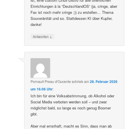
ist, eine custom Linux-Distro für alle öffentlichen
Einrichtungen à la “DeutschlandOS“ (ja, cringe, aber
Fax ist noch mehr cringe ;)) zu erstellen… Thema
Souveränität und so. Stattdessen KI über Kupfer,
danke!
↓
Antworten
Pornault Preau d'Oucente
schrieb
am
28. Februar 2026
um 16:06 Uhr
:
Ich bin für eine Volksabstimmung, ob Alkohol oder
Social Media verboten werden soll – und zwar
möglichst bald, so lange es noch genug Boomer
gibt.
Aber mal ernsthaft, macht es Sinn, dass man ab