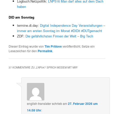
Logbuch:Netzpolitik:
LNP516 Man darf alles auf dem Dach
haben
DID am Sonntag
termine.di.day:
Digital Independence Day Veranstaltungen –
immer am ersten Sonntag im Monat #DIDit #DUTgemacht
ZDF:
Die gefährlichsten Firmen der Welt – Big Tech
Dieser Eintrag wurde von
Tim Pritlove
veröffentlicht. Setze ein
Lesezeichen für den
Permalink
.
37 KOMMENTARE ZU „
LNP547 SPRICH MODEM MIT MIR
“
english-translater
schrieb
am
27. Februar 2026 um
14:58 Uhr
: