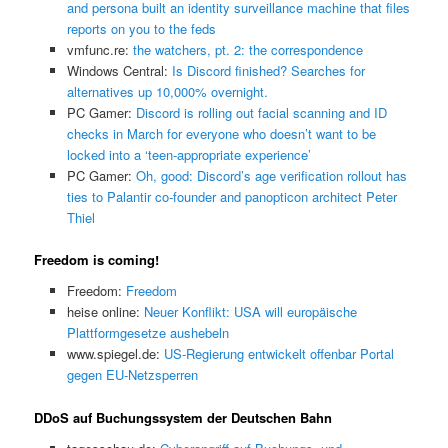
and persona built an identity surveillance machine that files
reports on you to the feds
vmfunc.re:
the watchers, pt. 2: the correspondence
Windows Central:
Is Discord finished? Searches for
alternatives up 10,000% overnight.
PC Gamer:
Discord is rolling out facial scanning and ID
checks in March for everyone who doesn’t want to be
locked into a ‘teen-appropriate experience’
PC Gamer:
Oh, good: Discord’s age verification rollout has
ties to Palantir co-founder and panopticon architect Peter
Thiel
Freedom is coming!
Freedom:
Freedom
heise online:
Neuer Konflikt: USA will europäische
Plattformgesetze aushebeln
www.spiegel.de:
US-Regierung entwickelt offenbar Portal
gegen EU-Netzsperren
DDoS auf Buchungssystem der Deutschen Bahn