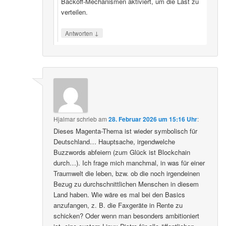
Backoff‑Mechanismen aktiviert, um die Last zu
verteilen.
↓
Antworten
Hjalmar
schrieb
am
28. Februar 2026 um 15:16 Uhr
:
Dieses Magenta-Thema ist wieder symbolisch für
Deutschland… Hauptsache, irgendwelche
Buzzwords abfeiern (zum Glück ist Blockchain
durch…). Ich frage mich manchmal, in was für einer
Traumwelt die leben, bzw. ob die noch irgendeinen
Bezug zu durchschnittlichen Menschen in diesem
Land haben. Wie wäre es mal bei den Basics
anzufangen, z. B. die Faxgeräte in Rente zu
schicken? Oder wenn man besonders ambitioniert