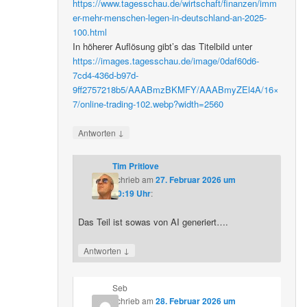
https://www.tagesschau.de/wirtschaft/finanzen/imm
er-mehr-menschen-legen-in-deutschland-an-2025-
100.html
In höherer Auflösung gibt’s das Titelbild unter
https://images.tagesschau.de/image/0daf60d6-
7cd4-436d-b97d-
9ff2757218b5/AAABmzBKMFY/AAABmyZEl4A/16×
7/online-trading-102.webp?width=2560
↓
Antworten
Tim Pritlove
schrieb
am
27. Februar 2026 um
20:19 Uhr
:
Das Teil ist sowas von AI generiert….
↓
Antworten
Seb
schrieb
am
28. Februar 2026 um