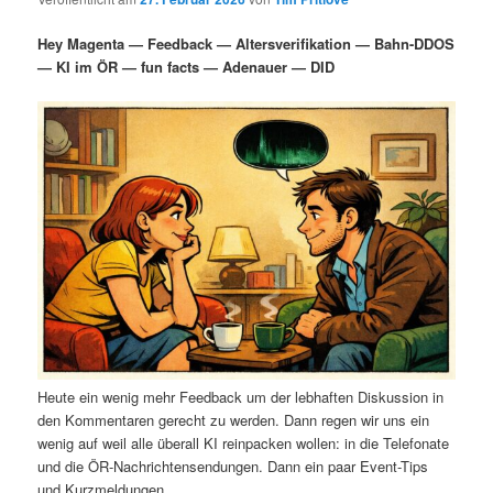
i
s
m
u
n
n
Hey Magenta — Feedback — Altersverifikation — Bahn-DDOS
g
a
— KI im ÖR — fun facts — Adenauer — DID
ä
n
e
v
n
i
r
d
g
a
e
ä
t
i
n
r
o
n
I
e
n
n
h
I
Heute ein wenig mehr Feedback um der lebhaften Diskussion in
a
n
den Kommentaren gerecht zu werden. Dann regen wir uns ein
wenig auf weil alle überall KI reinpacken wollen: in die Telefonate
l
h
und die ÖR-Nachrichtensendungen. Dann ein paar Event-Tips
und Kurzmeldungen.