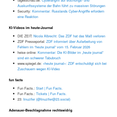
tagesschau.de:
Cyberangriff auf Buchungs- und
Auskunftssysteme der Bahn führt zu massiven Störungen
Security:
Kommentar: Russlands Cyber-Angriffe erfordern
eine Reaktion
KI-Videos im heute-Journal
DIE ZEIT:
Nicola Albrecht: Das ZDF hat das Maß verloren
ZDF Presseportal:
ZDF informiert über Aufarbeitung von
Fehlern im “heute journal” vom 15. Februar 2026
heise online:
Kommentar: Die KI-Bilder im „heute journal”
sind ein schwerer Tabubruch
www.spiegel.de:
»heute journal«: ZDF entschuldigt sich bei
Zuschauern wegen KI-Video
fun facts
Fun Facts.:
Start | Fun Facts.
Fun Facts.:
Tickets | Fun Facts.
23:
linuzifer (@linuzifer@23.social)
Adenauer-Beschlagnahme rechtswidrig