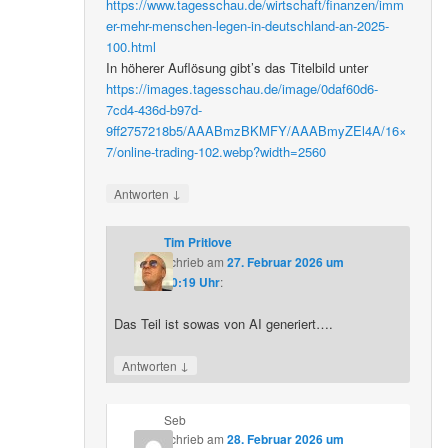
https://www.tagesschau.de/wirtschaft/finanzen/imm
er-mehr-menschen-legen-in-deutschland-an-2025-
100.html
In höherer Auflösung gibt’s das Titelbild unter
https://images.tagesschau.de/image/0daf60d6-
7cd4-436d-b97d-
9ff2757218b5/AAABmzBKMFY/AAABmyZEl4A/16×
7/online-trading-102.webp?width=2560
↓
Antworten
Tim Pritlove
schrieb
am
27. Februar 2026 um
20:19 Uhr
:
Das Teil ist sowas von AI generiert….
↓
Antworten
Seb
schrieb
am
28. Februar 2026 um