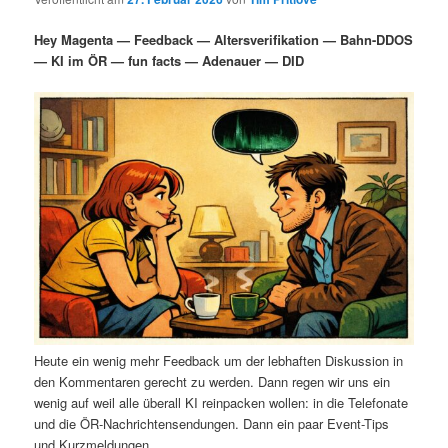
i
s
m
u
n
n
Hey Magenta — Feedback — Altersverifikation — Bahn-DDOS
g
a
— KI im ÖR — fun facts — Adenauer — DID
ä
n
e
v
n
i
r
d
g
a
e
ä
t
i
n
r
o
n
I
e
n
n
h
I
Heute ein wenig mehr Feedback um der lebhaften Diskussion in
a
n
den Kommentaren gerecht zu werden. Dann regen wir uns ein
wenig auf weil alle überall KI reinpacken wollen: in die Telefonate
l
h
und die ÖR-Nachrichtensendungen. Dann ein paar Event-Tips
und Kurzmeldungen.