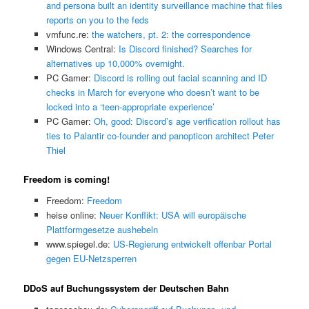
and persona built an identity surveillance machine that files
reports on you to the feds
vmfunc.re:
the watchers, pt. 2: the correspondence
Windows Central:
Is Discord finished? Searches for
alternatives up 10,000% overnight.
PC Gamer:
Discord is rolling out facial scanning and ID
checks in March for everyone who doesn’t want to be
locked into a ‘teen-appropriate experience’
PC Gamer:
Oh, good: Discord’s age verification rollout has
ties to Palantir co-founder and panopticon architect Peter
Thiel
Freedom is coming!
Freedom:
Freedom
heise online:
Neuer Konflikt: USA will europäische
Plattformgesetze aushebeln
www.spiegel.de:
US-Regierung entwickelt offenbar Portal
gegen EU-Netzsperren
DDoS auf Buchungssystem der Deutschen Bahn