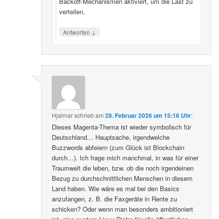
Backoff‑Mechanismen aktiviert, um die Last zu
verteilen.
↓
Antworten
Hjalmar
schrieb
am
28. Februar 2026 um 15:16 Uhr
:
Dieses Magenta-Thema ist wieder symbolisch für
Deutschland… Hauptsache, irgendwelche
Buzzwords abfeiern (zum Glück ist Blockchain
durch…). Ich frage mich manchmal, in was für einer
Traumwelt die leben, bzw. ob die noch irgendeinen
Bezug zu durchschnittlichen Menschen in diesem
Land haben. Wie wäre es mal bei den Basics
anzufangen, z. B. die Faxgeräte in Rente zu
schicken? Oder wenn man besonders ambitioniert