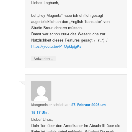
Liebes Logbuch,
bei „Hey Magenta“ habe ich ehrlich gesagt
augenblicklich an den „English Translater“ von
Studio Braun denken müssen.
Damit war schon 2004 das Wesentliche zur
Nützlichkeit dieses Features gesagt ̄\_ (ツ)_/ ̄
https://youtu.be/PTOpklpjgKs
↓
Antworten
klangmeister
schrieb
am
27. Februar 2026 um
15:17 Uhr
:
Lieber Linus,
Dein Ton über den Amerikaner im Abschnitt über die
Bahn ist indiskutabel schlecht. Würdest Du auch