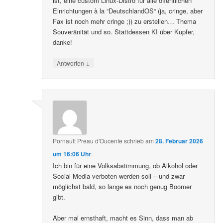
ist, eine custom Linux-Distro für alle öffentlichen
Einrichtungen à la “DeutschlandOS“ (ja, cringe, aber
Fax ist noch mehr cringe ;)) zu erstellen… Thema
Souveränität und so. Stattdessen KI über Kupfer,
danke!
↓
Antworten
Pornault Preau d'Oucente
schrieb
am
28. Februar 2026
um 16:06 Uhr
:
Ich bin für eine Volksabstimmung, ob Alkohol oder
Social Media verboten werden soll – und zwar
möglichst bald, so lange es noch genug Boomer
gibt.
Aber mal ernsthaft, macht es Sinn, dass man ab