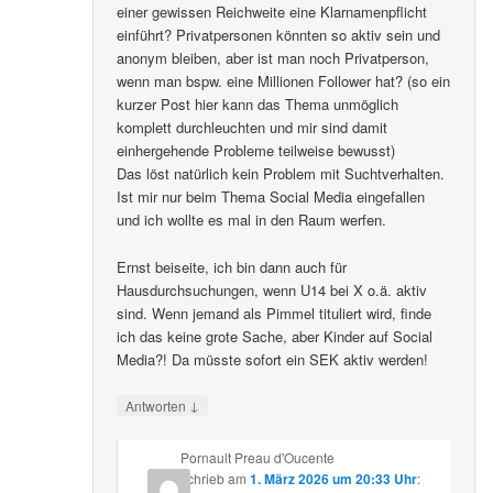
einer gewissen Reichweite eine Klarnamenpflicht
einführt? Privatpersonen könnten so aktiv sein und
anonym bleiben, aber ist man noch Privatperson,
wenn man bspw. eine Millionen Follower hat? (so ein
kurzer Post hier kann das Thema unmöglich
komplett durchleuchten und mir sind damit
einhergehende Probleme teilweise bewusst)
Das löst natürlich kein Problem mit Suchtverhalten.
Ist mir nur beim Thema Social Media eingefallen
und ich wollte es mal in den Raum werfen.
Ernst beiseite, ich bin dann auch für
Hausdurchsuchungen, wenn U14 bei X o.ä. aktiv
sind. Wenn jemand als Pimmel tituliert wird, finde
ich das keine grote Sache, aber Kinder auf Social
Media?! Da müsste sofort ein SEK aktiv werden!
↓
Antworten
Pornault Preau d'Oucente
schrieb
am
1. März 2026 um 20:33 Uhr
: