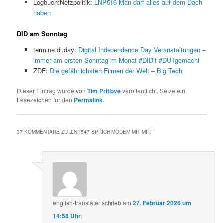
Logbuch:Netzpolitik:
LNP516 Man darf alles auf dem Dach
haben
DID am Sonntag
termine.di.day:
Digital Independence Day Veranstaltungen –
immer am ersten Sonntag im Monat #DIDit #DUTgemacht
ZDF:
Die gefährlichsten Firmen der Welt – Big Tech
Dieser Eintrag wurde von
Tim Pritlove
veröffentlicht. Setze ein
Lesezeichen für den
Permalink
.
37 KOMMENTARE ZU „
LNP547 SPRICH MODEM MIT MIR
“
english-translater
schrieb
am
27. Februar 2026 um
14:58 Uhr
: