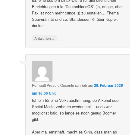
ist, eine custom Linux-Distro für alle öffentlichen
Einrichtungen à la “DeutschlandOS“ (ja, cringe, aber
Fax ist noch mehr cringe ;)) zu erstellen… Thema
Souveränität und so. Stattdessen KI über Kupfer,
danke!
↓
Antworten
Pornault Preau d'Oucente
schrieb
am
28. Februar 2026
um 16:06 Uhr
:
Ich bin für eine Volksabstimmung, ob Alkohol oder
Social Media verboten werden soll – und zwar
möglichst bald, so lange es noch genug Boomer
gibt.
Aber mal ernsthaft, macht es Sinn, dass man ab