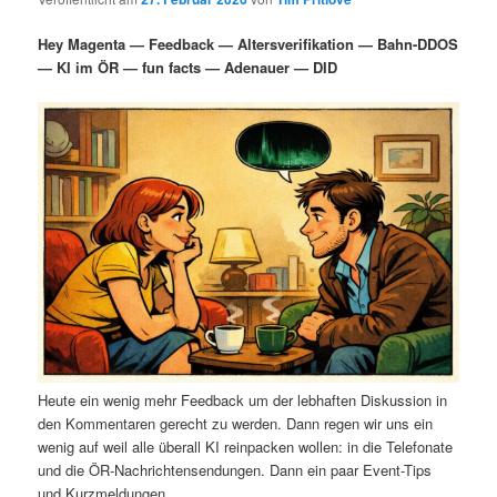
i
s
m
u
n
n
Hey Magenta — Feedback — Altersverifikation — Bahn-DDOS
g
a
— KI im ÖR — fun facts — Adenauer — DID
ä
n
e
v
n
i
r
d
g
a
e
ä
t
i
n
r
o
n
I
e
n
n
h
I
Heute ein wenig mehr Feedback um der lebhaften Diskussion in
a
n
den Kommentaren gerecht zu werden. Dann regen wir uns ein
wenig auf weil alle überall KI reinpacken wollen: in die Telefonate
l
h
und die ÖR-Nachrichtensendungen. Dann ein paar Event-Tips
und Kurzmeldungen.