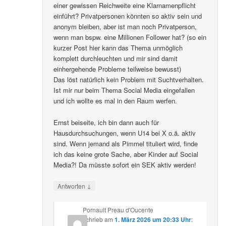
einer gewissen Reichweite eine Klarnamenpflicht
einführt? Privatpersonen könnten so aktiv sein und
anonym bleiben, aber ist man noch Privatperson,
wenn man bspw. eine Millionen Follower hat? (so ein
kurzer Post hier kann das Thema unmöglich
komplett durchleuchten und mir sind damit
einhergehende Probleme teilweise bewusst)
Das löst natürlich kein Problem mit Suchtverhalten.
Ist mir nur beim Thema Social Media eingefallen
und ich wollte es mal in den Raum werfen.
Ernst beiseite, ich bin dann auch für
Hausdurchsuchungen, wenn U14 bei X o.ä. aktiv
sind. Wenn jemand als Pimmel tituliert wird, finde
ich das keine grote Sache, aber Kinder auf Social
Media?! Da müsste sofort ein SEK aktiv werden!
↓
Antworten
Pornault Preau d'Oucente
schrieb
am
1. März 2026 um 20:33 Uhr
: