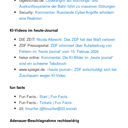
tagesschau.de:
Cyberangriff auf Buchungs- und
Auskunftssysteme der Bahn führt zu massiven Störungen
Security:
Kommentar: Russlands Cyber-Angriffe erfordern
eine Reaktion
KI-Videos im heute-Journal
DIE ZEIT:
Nicola Albrecht: Das ZDF hat das Maß verloren
ZDF Presseportal:
ZDF informiert über Aufarbeitung von
Fehlern im “heute journal” vom 15. Februar 2026
heise online:
Kommentar: Die KI-Bilder im „heute journal”
sind ein schwerer Tabubruch
www.spiegel.de:
»heute journal«: ZDF entschuldigt sich bei
Zuschauern wegen KI-Video
fun facts
Fun Facts.:
Start | Fun Facts.
Fun Facts.:
Tickets | Fun Facts.
23:
linuzifer (@linuzifer@23.social)
Adenauer-Beschlagnahme rechtswidrig