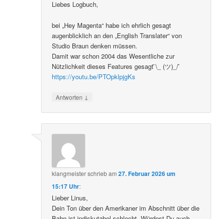
Liebes Logbuch,
bei „Hey Magenta“ habe ich ehrlich gesagt
augenblicklich an den „English Translater“ von
Studio Braun denken müssen.
Damit war schon 2004 das Wesentliche zur
Nützlichkeit dieses Features gesagt ̄\_ (ツ)_/ ̄
https://youtu.be/PTOpklpjgKs
↓
Antworten
klangmeister
schrieb
am
27. Februar 2026 um
15:17 Uhr
:
Lieber Linus,
Dein Ton über den Amerikaner im Abschnitt über die
Bahn ist indiskutabel schlecht. Würdest Du auch