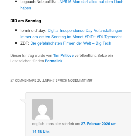
Logbuch:Netzpolitik:
LNP516 Man darf alles auf dem Dach
haben
DID am Sonntag
termine.di.day:
Digital Independence Day Veranstaltungen –
immer am ersten Sonntag im Monat #DIDit #DUTgemacht
ZDF:
Die gefährlichsten Firmen der Welt – Big Tech
Dieser Eintrag wurde von
Tim Pritlove
veröffentlicht. Setze ein
Lesezeichen für den
Permalink
.
37 KOMMENTARE ZU „
LNP547 SPRICH MODEM MIT MIR
“
english-translater
schrieb
am
27. Februar 2026 um
14:58 Uhr
: