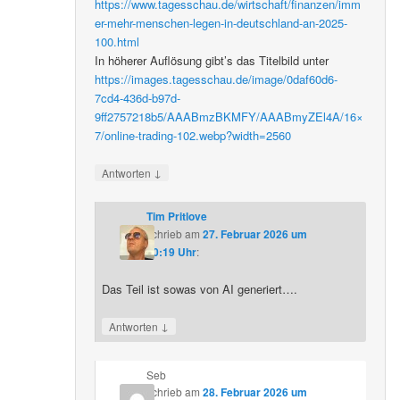
https://www.tagesschau.de/wirtschaft/finanzen/imm
er-mehr-menschen-legen-in-deutschland-an-2025-
100.html
In höherer Auflösung gibt’s das Titelbild unter
https://images.tagesschau.de/image/0daf60d6-
7cd4-436d-b97d-
9ff2757218b5/AAABmzBKMFY/AAABmyZEl4A/16×
7/online-trading-102.webp?width=2560
↓
Antworten
Tim Pritlove
schrieb
am
27. Februar 2026 um
20:19 Uhr
:
Das Teil ist sowas von AI generiert….
↓
Antworten
Seb
schrieb
am
28. Februar 2026 um