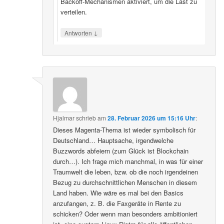
Backoff‑Mechanismen aktiviert, um die Last zu
verteilen.
↓
Antworten
Hjalmar
schrieb
am
28. Februar 2026 um 15:16 Uhr
:
Dieses Magenta-Thema ist wieder symbolisch für
Deutschland… Hauptsache, irgendwelche
Buzzwords abfeiern (zum Glück ist Blockchain
durch…). Ich frage mich manchmal, in was für einer
Traumwelt die leben, bzw. ob die noch irgendeinen
Bezug zu durchschnittlichen Menschen in diesem
Land haben. Wie wäre es mal bei den Basics
anzufangen, z. B. die Faxgeräte in Rente zu
schicken? Oder wenn man besonders ambitioniert