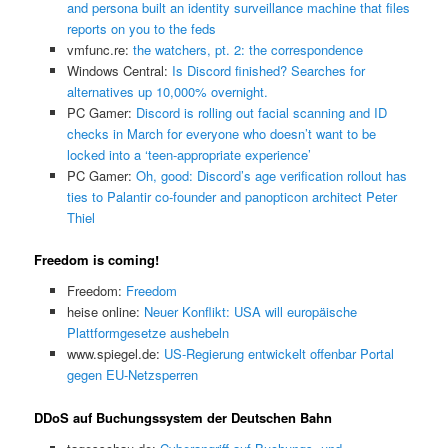
and persona built an identity surveillance machine that files
reports on you to the feds
vmfunc.re:
the watchers, pt. 2: the correspondence
Windows Central:
Is Discord finished? Searches for
alternatives up 10,000% overnight.
PC Gamer:
Discord is rolling out facial scanning and ID
checks in March for everyone who doesn’t want to be
locked into a ‘teen-appropriate experience’
PC Gamer:
Oh, good: Discord’s age verification rollout has
ties to Palantir co-founder and panopticon architect Peter
Thiel
Freedom is coming!
Freedom:
Freedom
heise online:
Neuer Konflikt: USA will europäische
Plattformgesetze aushebeln
www.spiegel.de:
US-Regierung entwickelt offenbar Portal
gegen EU-Netzsperren
DDoS auf Buchungssystem der Deutschen Bahn