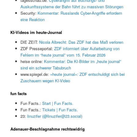
tagesschau.de:
Cyberangriff auf Buchungs- und
Auskunftssysteme der Bahn führt zu massiven Störungen
Security:
Kommentar: Russlands Cyber-Angriffe erfordern
eine Reaktion
KI-Videos im heute-Journal
DIE ZEIT:
Nicola Albrecht: Das ZDF hat das Maß verloren
ZDF Presseportal:
ZDF informiert über Aufarbeitung von
Fehlern im “heute journal” vom 15. Februar 2026
heise online:
Kommentar: Die KI-Bilder im „heute journal”
sind ein schwerer Tabubruch
www.spiegel.de:
»heute journal«: ZDF entschuldigt sich bei
Zuschauern wegen KI-Video
fun facts
Fun Facts.:
Start | Fun Facts.
Fun Facts.:
Tickets | Fun Facts.
23:
linuzifer (@linuzifer@23.social)
Adenauer-Beschlagnahme rechtswidrig