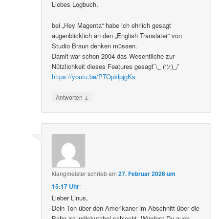
Liebes Logbuch,
bei „Hey Magenta“ habe ich ehrlich gesagt
augenblicklich an den „English Translater“ von
Studio Braun denken müssen.
Damit war schon 2004 das Wesentliche zur
Nützlichkeit dieses Features gesagt ̄\_ (ツ)_/ ̄
https://youtu.be/PTOpklpjgKs
↓
Antworten
klangmeister
schrieb
am
27. Februar 2026 um
15:17 Uhr
:
Lieber Linus,
Dein Ton über den Amerikaner im Abschnitt über die
Bahn ist indiskutabel schlecht. Würdest Du auch