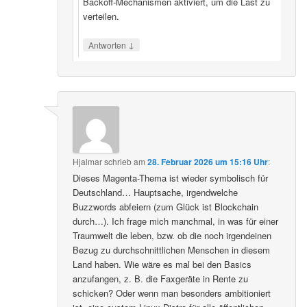
Backoff‑Mechanismen aktiviert, um die Last zu
verteilen.
↓
Antworten
Hjalmar
schrieb
am
28. Februar 2026 um 15:16 Uhr
:
Dieses Magenta-Thema ist wieder symbolisch für
Deutschland… Hauptsache, irgendwelche
Buzzwords abfeiern (zum Glück ist Blockchain
durch…). Ich frage mich manchmal, in was für einer
Traumwelt die leben, bzw. ob die noch irgendeinen
Bezug zu durchschnittlichen Menschen in diesem
Land haben. Wie wäre es mal bei den Basics
anzufangen, z. B. die Faxgeräte in Rente zu
schicken? Oder wenn man besonders ambitioniert