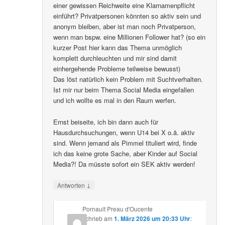
einer gewissen Reichweite eine Klarnamenpflicht
einführt? Privatpersonen könnten so aktiv sein und
anonym bleiben, aber ist man noch Privatperson,
wenn man bspw. eine Millionen Follower hat? (so ein
kurzer Post hier kann das Thema unmöglich
komplett durchleuchten und mir sind damit
einhergehende Probleme teilweise bewusst)
Das löst natürlich kein Problem mit Suchtverhalten.
Ist mir nur beim Thema Social Media eingefallen
und ich wollte es mal in den Raum werfen.
Ernst beiseite, ich bin dann auch für
Hausdurchsuchungen, wenn U14 bei X o.ä. aktiv
sind. Wenn jemand als Pimmel tituliert wird, finde
ich das keine grote Sache, aber Kinder auf Social
Media?! Da müsste sofort ein SEK aktiv werden!
↓
Antworten
Pornault Preau d'Oucente
schrieb
am
1. März 2026 um 20:33 Uhr
: