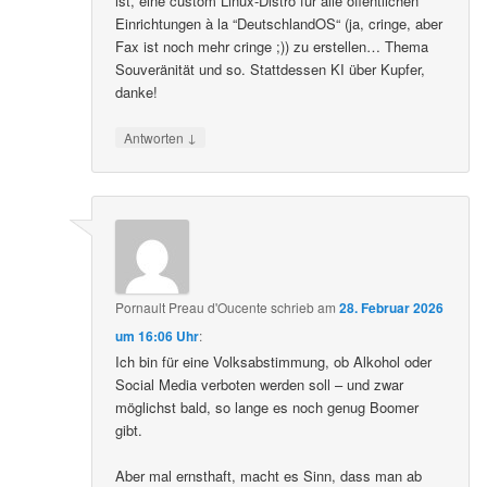
ist, eine custom Linux-Distro für alle öffentlichen
Einrichtungen à la “DeutschlandOS“ (ja, cringe, aber
Fax ist noch mehr cringe ;)) zu erstellen… Thema
Souveränität und so. Stattdessen KI über Kupfer,
danke!
↓
Antworten
Pornault Preau d'Oucente
schrieb
am
28. Februar 2026
um 16:06 Uhr
:
Ich bin für eine Volksabstimmung, ob Alkohol oder
Social Media verboten werden soll – und zwar
möglichst bald, so lange es noch genug Boomer
gibt.
Aber mal ernsthaft, macht es Sinn, dass man ab