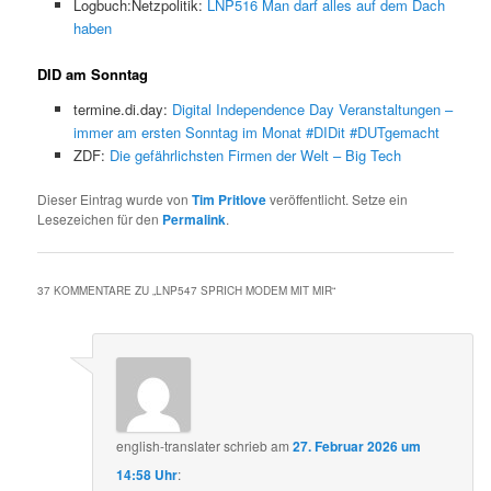
Logbuch:Netzpolitik:
LNP516 Man darf alles auf dem Dach
haben
DID am Sonntag
termine.di.day:
Digital Independence Day Veranstaltungen –
immer am ersten Sonntag im Monat #DIDit #DUTgemacht
ZDF:
Die gefährlichsten Firmen der Welt – Big Tech
Dieser Eintrag wurde von
Tim Pritlove
veröffentlicht. Setze ein
Lesezeichen für den
Permalink
.
37 KOMMENTARE ZU „
LNP547 SPRICH MODEM MIT MIR
“
english-translater
schrieb
am
27. Februar 2026 um
14:58 Uhr
: