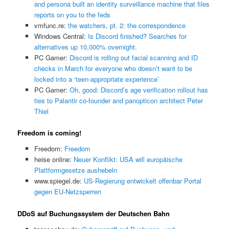
and persona built an identity surveillance machine that files
reports on you to the feds
vmfunc.re:
the watchers, pt. 2: the correspondence
Windows Central:
Is Discord finished? Searches for
alternatives up 10,000% overnight.
PC Gamer:
Discord is rolling out facial scanning and ID
checks in March for everyone who doesn’t want to be
locked into a ‘teen-appropriate experience’
PC Gamer:
Oh, good: Discord’s age verification rollout has
ties to Palantir co-founder and panopticon architect Peter
Thiel
Freedom is coming!
Freedom:
Freedom
heise online:
Neuer Konflikt: USA will europäische
Plattformgesetze aushebeln
www.spiegel.de:
US-Regierung entwickelt offenbar Portal
gegen EU-Netzsperren
DDoS auf Buchungssystem der Deutschen Bahn