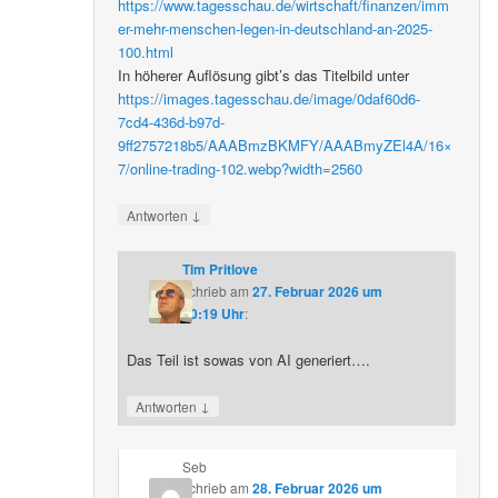
https://www.tagesschau.de/wirtschaft/finanzen/imm
er-mehr-menschen-legen-in-deutschland-an-2025-
100.html
In höherer Auflösung gibt’s das Titelbild unter
https://images.tagesschau.de/image/0daf60d6-
7cd4-436d-b97d-
9ff2757218b5/AAABmzBKMFY/AAABmyZEl4A/16×
7/online-trading-102.webp?width=2560
↓
Antworten
Tim Pritlove
schrieb
am
27. Februar 2026 um
20:19 Uhr
:
Das Teil ist sowas von AI generiert….
↓
Antworten
Seb
schrieb
am
28. Februar 2026 um