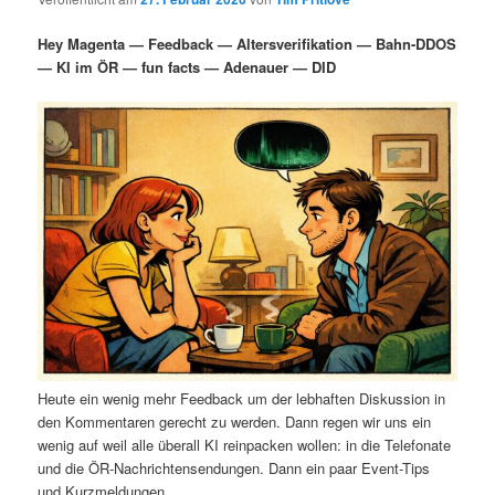
i
s
m
u
n
n
Hey Magenta — Feedback — Altersverifikation — Bahn-DDOS
g
a
— KI im ÖR — fun facts — Adenauer — DID
ä
n
e
v
n
i
r
d
g
a
e
ä
t
i
n
r
o
n
I
e
n
n
h
I
Heute ein wenig mehr Feedback um der lebhaften Diskussion in
a
n
den Kommentaren gerecht zu werden. Dann regen wir uns ein
wenig auf weil alle überall KI reinpacken wollen: in die Telefonate
l
h
und die ÖR-Nachrichtensendungen. Dann ein paar Event-Tips
und Kurzmeldungen.